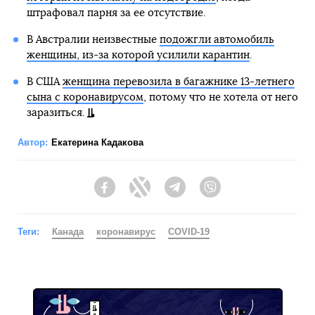
штрафовал парня за ее отсутствие.
В Австралии неизвестные
подожгли автомобиль
женщины, из-за которой усилили карантин
.
В США
женщина перевозила в багажнике 13-летнего
сына с коронавирусом
, потому что не хотела от него
заразиться.
Автор:
Екатерина Кадакова
Facebook
Twitter
Telegram
Viber
Теги:
Канада
коронавирус
COVID-19