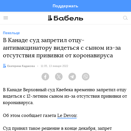
Поддержать
Facebook
Telegram
Twitter
Instagram
Меню
Пои
по
сай
Пекельце
В Канаде суд запретил отцу-
антивакцинатору видеться с сыном из-за
отсутствия прививки от коронавируса
Автор:
Екатерина Кадакова
Дата:
11:05, 13 января 2022
Facebook
Twitter
Telegram
Viber
В Канаде Верховный суд Квебека временно запретил отцу
видеться с 12-летним сыном из-за отсутствия прививки от
коронавируса.
Об этом сообщает газета
Le Devoir
.
Суд принял такое решение в конце декабря, запрет