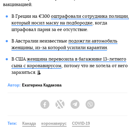
вакцинацией.
В Греции на €300
оштрафовали сотрудника полиции,
который носил маску на подбородке
, когда
штрафовал парня за ее отсутствие.
В Австралии неизвестные
подожгли автомобиль
женщины, из-за которой усилили карантин
.
В США
женщина перевозила в багажнике 13-летнего
сына с коронавирусом
, потому что не хотела от него
заразиться.
Автор:
Екатерина Кадакова
Facebook
Twitter
Telegram
Viber
Теги:
Канада
коронавирус
COVID-19