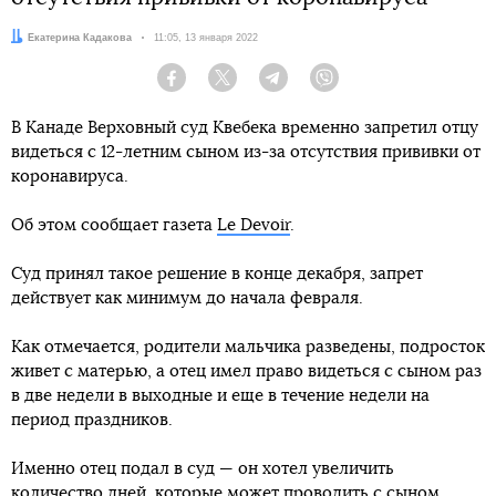
Автор:
Екатерина Кадакова
Дата:
11:05, 13 января 2022
Facebook
Twitter
Telegram
Viber
В Канаде Верховный суд Квебека временно запретил отцу
видеться с 12-летним сыном из-за отсутствия прививки от
коронавируса.
Об этом сообщает газета
Le Devoir
.
Суд принял такое решение в конце декабря, запрет
действует как минимум до начала февраля.
Как отмечается, родители мальчика разведены, подросток
живет с матерью, а отец имел право видеться с сыном раз
в две недели в выходные и еще в течение недели на
период праздников.
Именно отец подал в суд — он хотел увеличить
количество дней, которые может проводить с сыном.