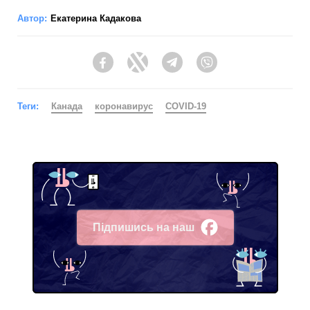
Автор:
Екатерина Кадакова
Facebook
Twitter
Telegram
Viber
Теги:
Канада
коронавирус
COVID-19
Підпишись на наш
Facebook