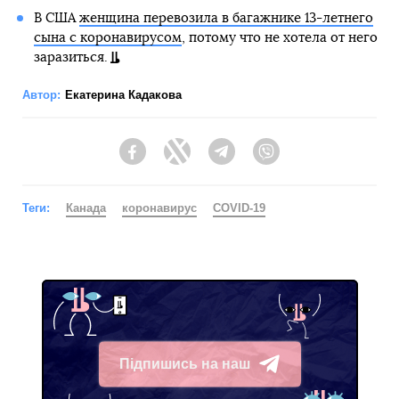
В США
женщина перевозила в багажнике 13-летнего
сына с коронавирусом
, потому что не хотела от него
заразиться.
Автор:
Екатерина Кадакова
Facebook
Twitter
Telegram
Viber
Теги:
Канада
коронавирус
COVID-19
Підпишись на наш
Telegram