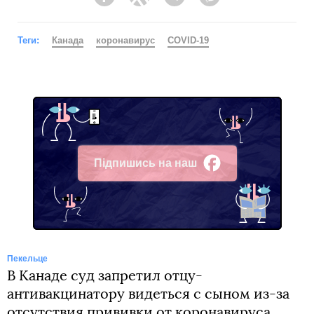
Facebook
Twitter
Telegram
Viber
Теги:
Канада
коронавирус
COVID-19
Підпишись на наш
Facebook
Пекельце
В Канаде суд запретил отцу-
антивакцинатору видеться с сыном из-за
отсутствия прививки от коронавируса