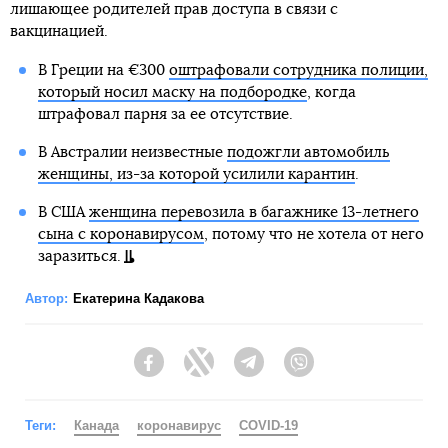
лишающее родителей прав доступа в связи с
вакцинацией.
В Греции на €300
оштрафовали сотрудника полиции,
который носил маску на подбородке
, когда
штрафовал парня за ее отсутствие.
В Австралии неизвестные
подожгли автомобиль
женщины, из-за которой усилили карантин
.
В США
женщина перевозила в багажнике 13-летнего
сына с коронавирусом
, потому что не хотела от него
заразиться.
Автор:
Екатерина Кадакова
Facebook
Twitter
Telegram
Viber
Теги:
Канада
коронавирус
COVID-19