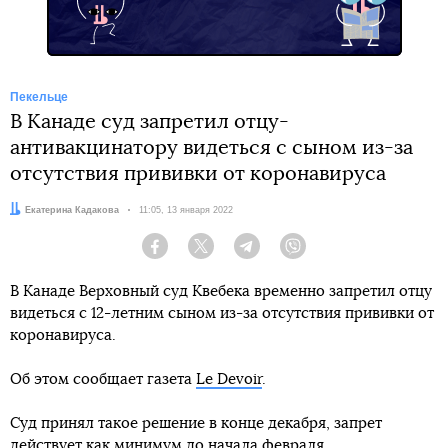
Пекельце
В Канаде суд запретил отцу-
антивакцинатору видеться с сыном из-за
отсутствия прививки от коронавируса
Автор:
Екатерина Кадакова
Дата:
11:05, 13 января 2022
Facebook
Twitter
Telegram
Viber
В Канаде Верховный суд Квебека временно запретил отцу
видеться с 12-летним сыном из-за отсутствия прививки от
коронавируса.
Об этом сообщает газета
Le Devoir
.
Суд принял такое решение в конце декабря, запрет
действует как минимум до начала февраля.