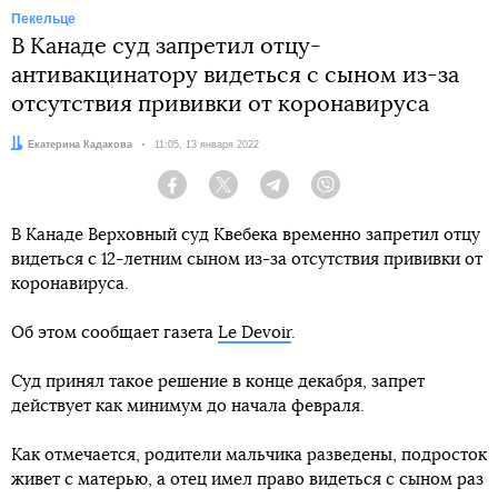
Пекельце
В Канаде суд запретил отцу-
антивакцинатору видеться с сыном из-за
отсутствия прививки от коронавируса
Автор:
Екатерина Кадакова
Дата:
11:05, 13 января 2022
Facebook
Twitter
Telegram
Viber
В Канаде Верховный суд Квебека временно запретил отцу
видеться с 12-летним сыном из-за отсутствия прививки от
коронавируса.
Об этом сообщает газета
Le Devoir
.
Суд принял такое решение в конце декабря, запрет
действует как минимум до начала февраля.
Как отмечается, родители мальчика разведены, подросток
живет с матерью, а отец имел право видеться с сыном раз