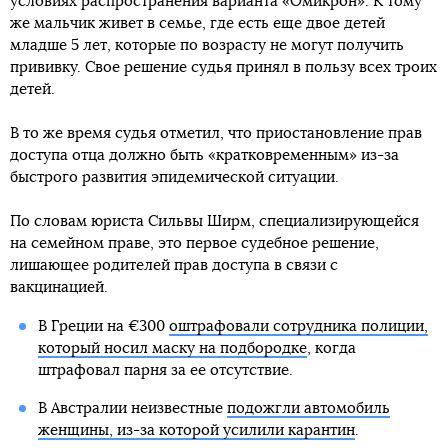
условиях распространения варианта «Омикрон». К тому
же мальчик живет в семье, где есть еще двое детей
младше 5 лет, которые по возрасту не могут получить
прививку. Свое решение судья принял в пользу всех троих
детей.
В то же время судья отметил, что приостановление прав
доступа отца должно быть «кратковременным» из-за
быстрого развития эпидемической ситуации.
По словам юриста Сильвы Ширм, специализирующейся
на семейном праве, это первое судебное решение,
лишающее родителей прав доступа в связи с
вакцинацией.
В Греции на €300
оштрафовали сотрудника полиции,
который носил маску на подбородке
, когда
штрафовал парня за ее отсутствие.
В Австралии неизвестные
подожгли автомобиль
женщины, из-за которой усилили карантин
.