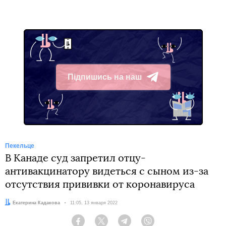
Підпишись на наш
Telegram
Пекельце
В Канаде суд запретил отцу-
антивакцинатору видеться с сыном из-за
отсутствия прививки от коронавируса
Автор:
Екатерина Кадакова
Дата:
11:05, 13 января 2022
Facebook
Twitter
Telegram
Viber