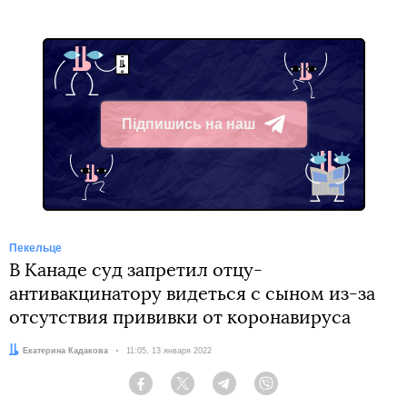
Підпишись на наш
Telegram
Пекельце
В Канаде суд запретил отцу-
антивакцинатору видеться с сыном из-за
отсутствия прививки от коронавируса
Автор:
Екатерина Кадакова
Дата:
11:05, 13 января 2022
Facebook
Twitter
Telegram
Viber