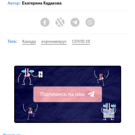
Автор:
Екатерина Кадакова
Facebook
Twitter
Telegram
Viber
Теги:
Канада
коронавирус
COVID-19
Підпишись на наш
Telegram