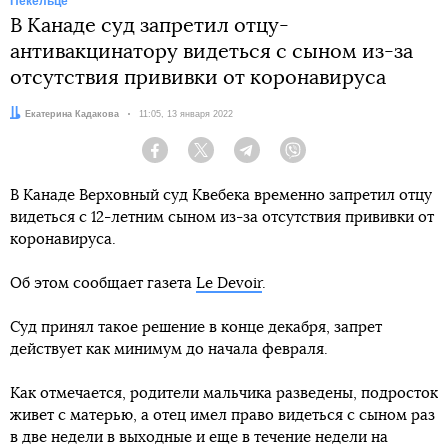
Пекельце
В Канаде суд запретил отцу-
антивакцинатору видеться с сыном из-за
отсутствия прививки от коронавируса
Автор:
Екатерина Кадакова
Дата:
11:05, 13 января 2022
Facebook
Twitter
Telegram
Viber
В Канаде Верховный суд Квебека временно запретил отцу
видеться с 12-летним сыном из-за отсутствия прививки от
коронавируса.
Об этом сообщает газета
Le Devoir
.
Суд принял такое решение в конце декабря, запрет
действует как минимум до начала февраля.
Как отмечается, родители мальчика разведены, подросток
живет с матерью, а отец имел право видеться с сыном раз
в две недели в выходные и еще в течение недели на