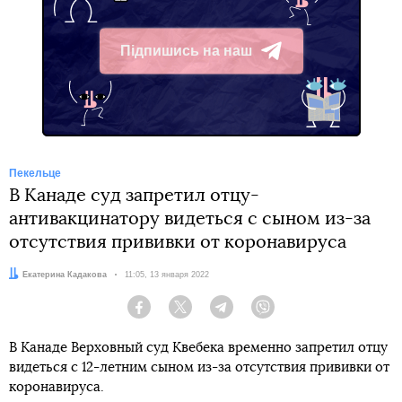
Підпишись на наш
Telegram
Пекельце
В Канаде суд запретил отцу-
антивакцинатору видеться с сыном из-за
отсутствия прививки от коронавируса
Автор:
Екатерина Кадакова
Дата:
11:05, 13 января 2022
Facebook
Twitter
Telegram
Viber
В Канаде Верховный суд Квебека временно запретил отцу
видеться с 12-летним сыном из-за отсутствия прививки от
коронавируса.