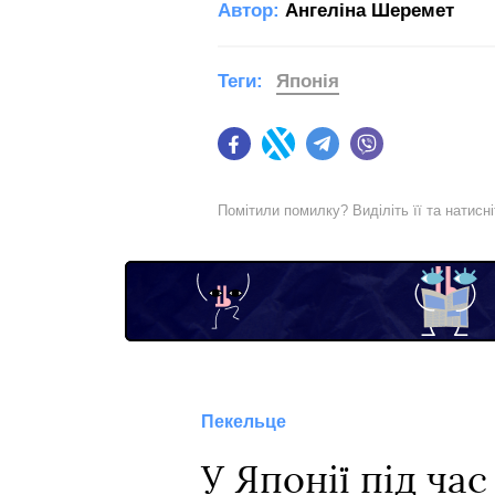
Автор:
Ангеліна Шеремет
Теги:
Японія
Facebook
Twitter
Telegram
Viber
Помітили помилку? Виділіть її та натисн
Пекельце
У Японії під ча