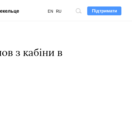
Підтримати
екельце
Пошук
EN
RU
по
сайту
ов з кабіни в