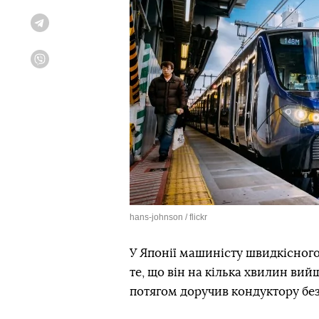
Telegram
Viber
hans-johnson / flickr
У Японії машиністу швидкісного
те, що він на кілька хвилин вий
потягом доручив кондуктору без