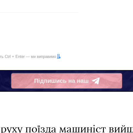
іть
Ctrl
+
Enter
— ми виправимо
Підпишись на наш
Telegram
с руху поїзда машиніст вийш