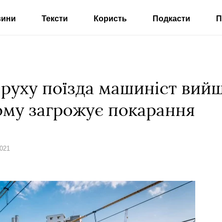
вини
Тексти
Користь
Подкасти
П
с руху поїзда машиніст вийш
йому загрожує покарання
2021