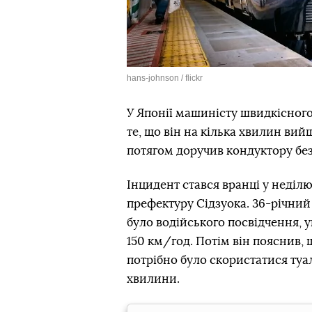
hans-johnson / flickr
У Японії машиністу швидкісного
те, що він на кілька хвилин вий
потягом доручив кондуктору без
Інцидент стався вранці у неділю,
префектуру Сідзуока. 36-річний
було водійського посвідчення, 
150 км/год. Потім він пояснив, 
потрібно було скористатися туа
хвилини.