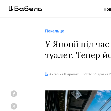
Но
Пекельце
У Японії під ча
туалет. Тепер 
Автор:
Ангеліна Шеремет
Дата:
21:32, 21 травня 
Facebook
Twitter