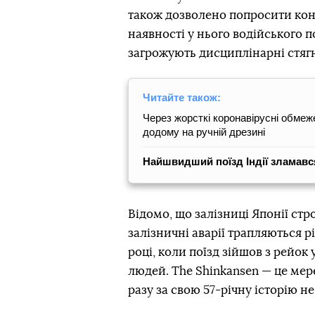
також дозволено попросити конд
наявності у нього водійського 
загрожують дисциплінарні стяг
Читайте також:
Через жорсткі коронавірусні обме
додому на ручній дрезині
Найшвидший поїзд Індії зламавс
Відомо, що залізниці Японії стр
залізничні аварії трапляються р
році, коли поїзд зійшов з рейок 
людей. The Shinkansen — це мер
разу за свою 57-річну історію н