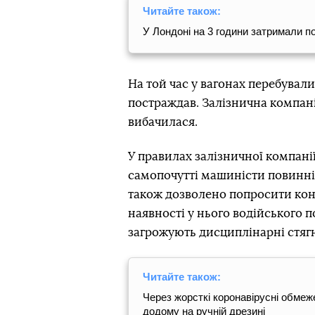
Читайте також:
У Лондоні на 3 години затримали по
На той час у вагонах перебували
постраждав. Залізнична компані
вибачилася.
У правилах залізничної компанії
самопочутті машиністи повинні
також дозволено попросити конд
наявності у нього водійського 
загрожують дисциплінарні стяг
Читайте також:
Через жорсткі коронавірусні обме
додому на ручній дрезині