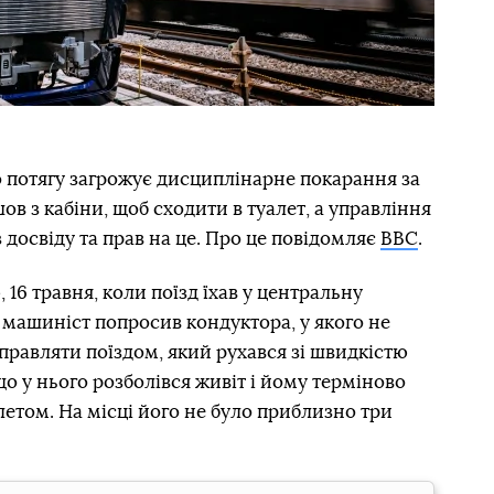
 потягу загрожує дисциплінарне покарання за
шов з кабіни, щоб сходити в туалет, а управління
 досвіду та прав на це. Про це повідомляє
BBC
.
 16 травня, коли поїзд їхав у центральну
 машиніст попросив кондуктора, у якого не
управляти поїздом, який рухався зі швидкістю
що у нього розболівся живіт і йому терміново
летом. На місці його не було приблизно три