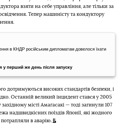
уктора взяти на себе управління, але тільки за
посвідчення. Тепер машиністу та кондуктору
нення.
ження в КНДР російським дипломатам довелося їхати
я у перший же день після запуску
ого дотримуються високих стандартів безпеки, і
ідко. Останній великий інцидент стався у 2005
у західному місті Амагасакі — тоді загинули 107
ежа надшвидкісних поїздів Японії, які жодного
е потрапляли в аварію.