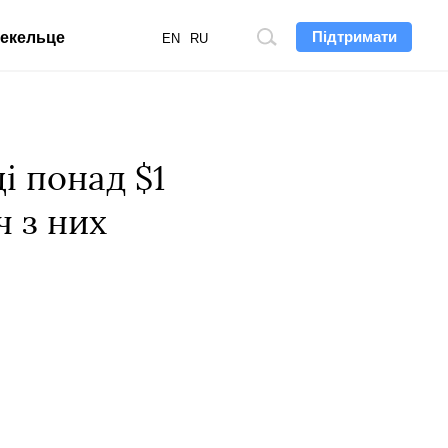
Підтримати
екельце
Пошук
EN
RU
по
сайту
і понад $1
ч з них