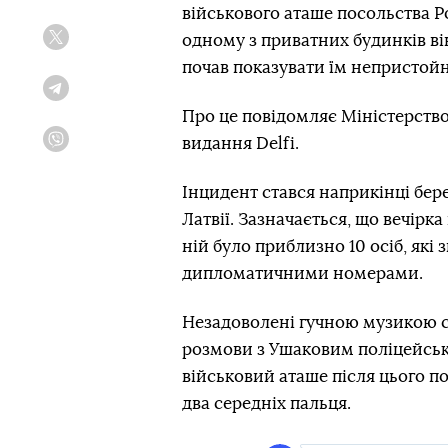
військового аташе посольства Ро
одному з приватних будинків він
Twitter
почав показувати їм непристойн
Telegram
Про це повідомляє Міністерство 
видання Delfi.
Viber
Інцидент стався наприкінці бере
Латвії. Зазначається, що вечір
ній було приблизно 10 осіб, які
дипломатичними номерами.
Незадоволені гучною музикою су
розмови з Ушаковим поліцейськ
військовий аташе після цього п
два середніх пальця.