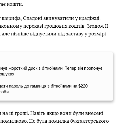
тає кошти.
 шерифа, Спадоні звинуватили у крадіжці,
аконному переказі грошових коштів. Згодом її
 але пізніше відпустили під заставу у розмірі
нув жорсткий диск з біткоїнами. Тепер він пропонує
пошуках
ати пароль до гаманця з біткоїнами на $220
проби
 на ці гроші. Навіть якщо вони були внесені
к] помилково. Це була помилка бухгалтерського