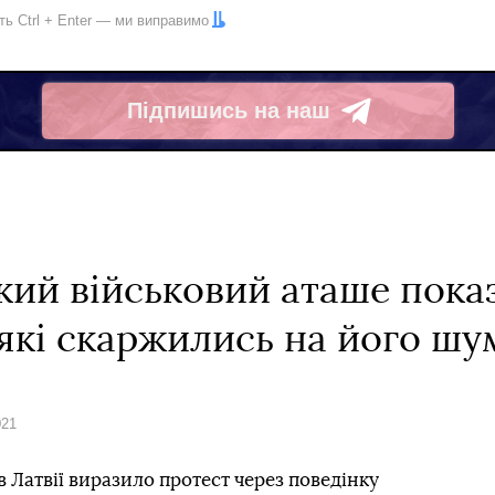
іть
Ctrl
+
Enter
— ми виправимо
Підпишись на наш
Telegram
ький військовий аташе пока
 які скаржились на його шу
021
 Латвії виразило протест через поведінку