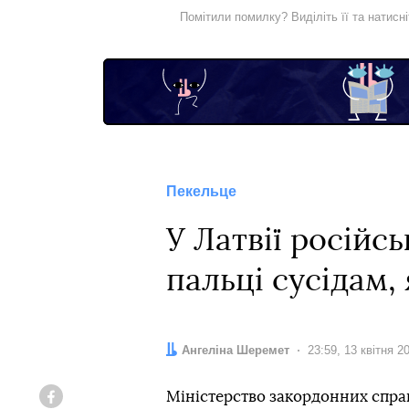
Помітили помилку? Виділіть її та натисн
Пекельце
У Латвії російс
пальці сусідам,
Автор:
Ангеліна Шеремет
Дата:
23:59, 13 квітня 2
Міністерство закордонних справ
Facebook