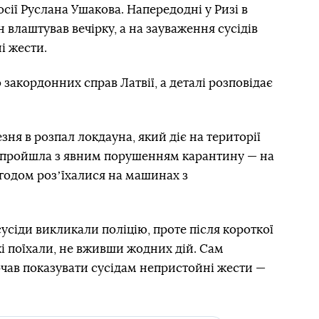
сії Руслана Ушакова. Напередодні у Ризі в
 влаштував вечірку, а на зауваження сусідів
і жести.
закордонних справ Латвії, а деталі розповідає
зня в розпал локдауна, який діє на території
ка пройшла з явним порушенням карантину — на
 згодом розʼїхалися на машинах з
сіди викликали поліцію, проте після короткої
і поїхали, не вживши жодних дій. Сам
очав показувати сусідам непристойні жести —