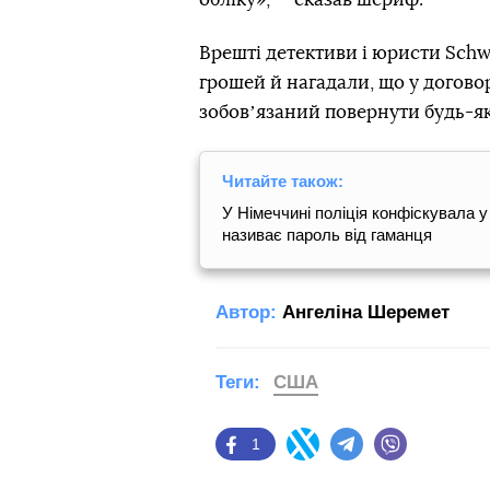
Врешті детективи і юристи Sch
грошей й нагадали, що у договорі
зобовʼязаний повернути будь-як
Читайте також:
У Німеччині поліція конфіскувала у
називає пароль від гаманця
Автор:
Ангеліна Шеремет
Теги:
США
1
Facebook
Twitter
Telegram
Viber