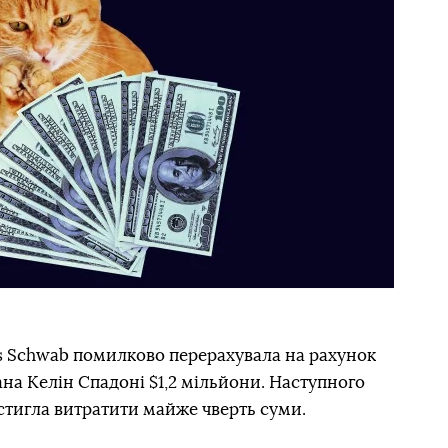
s Schwab помилково перерахувала на рахунок
ана Келін Спадоні $1,2 мільйони. Наступного
встигла витратити майже чверть суми.