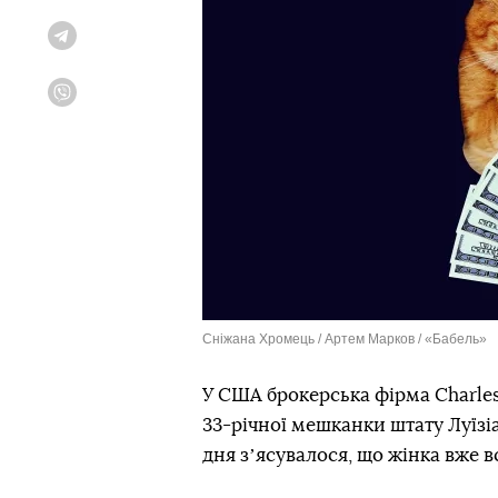
Telegram
Viber
Сніжана Хромець / Артем Марков / «Бабель»
У США брокерська фірма Charle
33-річної мешканки штату Луїзі
дня зʼясувалося, що жінка вже 