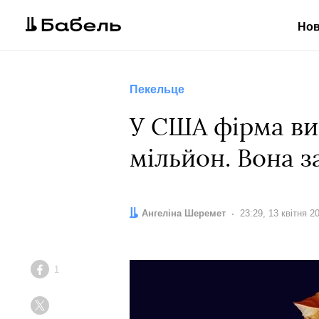
Но
Пекельце
У США фірма ви
мільйон. Вона з
Автор:
Ангеліна Шеремет
Дата:
23:29, 13 квітня 2
1
Facebook
Twitter