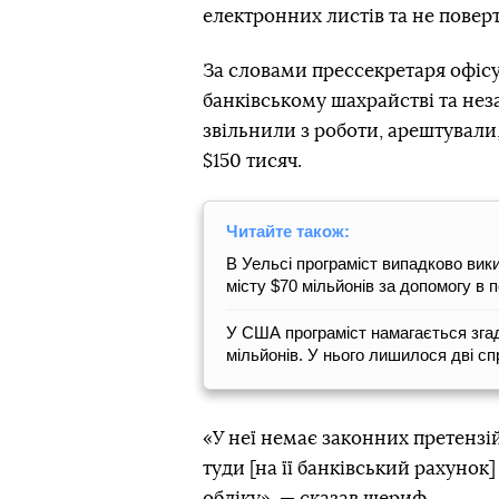
електронних листів та не повер
За словами прессекретаря офісу
банківському шахрайстві та нез
звільнили з роботи, арештували,
$150 тисяч.
Читайте також:
В Уельсі програміст випадково вики
місту $70 мільйонів за допомогу в 
У США програміст намагається згад
мільйонів. У нього лишилося дві с
«У неї немає законних претензій
туди [на її банківський рахуно
обліку», — сказав шериф.