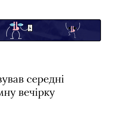
зував середні
мну вечірку