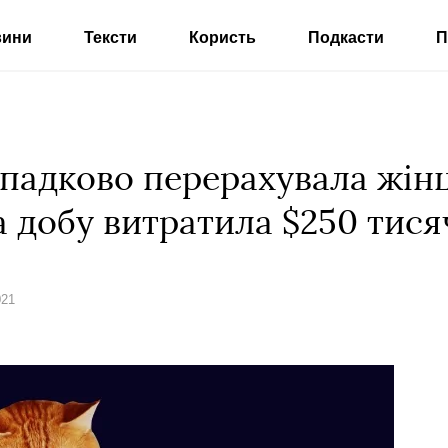
вини
Тексти
Користь
Подкасти
П
падково перерахувала жінц
а добу витратила $250 тися
021