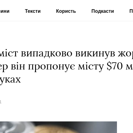
вини
Тексти
Користь
Подкасти
П
міст випадково викинув жо
ер він пропонує місту $70 м
уках
1