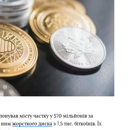
онував місту частку у $70 мільйонів за
о ним
жорсткого диска
з 7,5 тис. біткоїнів. Їх