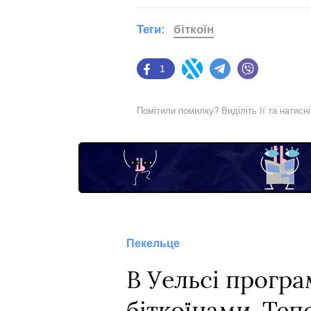
Теги:
біткоїн
1
Facebook
Twitter
Telegram
Viber
Помітили помилку? Виділіть її та натисн
Пекельце
В Уельсі програ