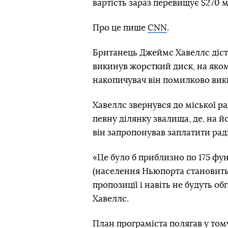
вартість зараз перевищує $270 м
Про це пише
CNN
.
Британець Джеймс Хавеллс діста
викинув жорсткий диск, на якому
накопичувач він помилково вики
Хавеллс звернувся до міської 
певну ділянку звалища, де, на 
він запропонував заплатити раді
«Це було б приблизно по 175 фун
(населення Ньюпорта становить 
пропозиції і навіть не будуть о
Хавеллс.
План програміста полягав у том