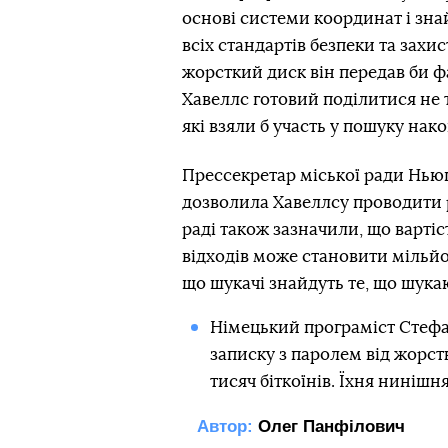
основі системи координат і зн
всіх стандартів безпеки та зах
жорсткий диск він передав би ф
Хавеллс готовий поділитися не 
які взяли б участь у пошуку нак
Прессекретар міської ради Нью
дозволила Хавеллсу проводити р
раді також зазначили, що вартіс
відходів може становити мільйон
що шукачі знайдуть те, що шукаю
Німецький програміст Стефа
записку з паролем від жорст
тисяч біткоїнів. Їхня нинішн
Автор:
Олег Панфілович