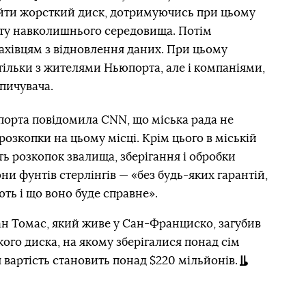
айти жорсткий диск, дотримуючись при цьому
исту навколишнього середовища. Потім
ахівцям з відновлення даних. При цьому
тільки з жителями Ньюпорта, але і компаніями,
опичувача.
порта повідомила CNN, що міська рада не
озкопки на цьому місці. Крім цього в міській
ть розкопок звалища, зберігання і обробки
и фунтів стерлінгів — «без будь-яких гарантій,
ть і що воно буде справне».
н Томас, який живе у Сан-Франциско, загубив
кого диска, на якому зберігалися понад сім
я вартість становить понад $220 мільйонів.