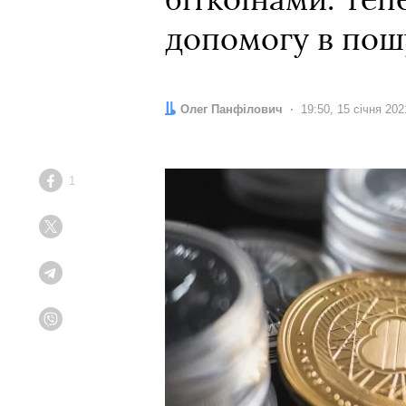
біткоїнами. Теп
допомогу в пош
Автор:
Олег Панфілович
Дата:
19:50, 15 січня 202
1
Facebook
Twitter
Telegram
Viber