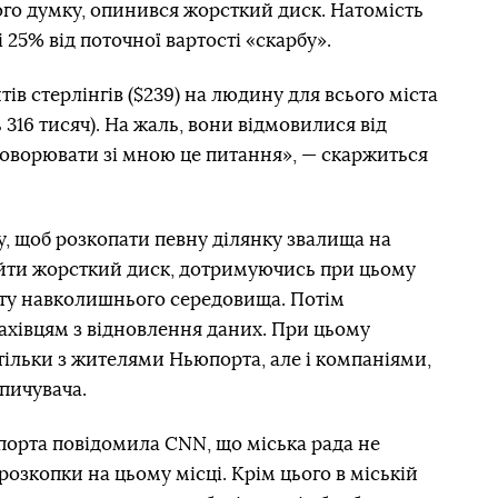
його думку, опинився жорсткий диск. Натомість
 25% від поточної вартості «скарбу».
тів стерлінгів ($239) на людину для всього міста
316 тисяч). На жаль, вони відмовилися від
бговорювати зі мною це питання», — скаржиться
у, щоб розкопати певну ділянку звалища на
айти жорсткий диск, дотримуючись при цьому
исту навколишнього середовища. Потім
ахівцям з відновлення даних. При цьому
тільки з жителями Ньюпорта, але і компаніями,
опичувача.
порта повідомила CNN, що міська рада не
озкопки на цьому місці. Крім цього в міській