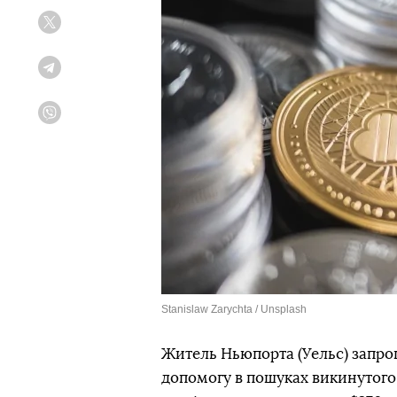
Twitter
Telegram
Viber
Stanislaw Zarychta / Unsplash
Житель Ньюпорта (Уельс) запроп
допомогу в пошуках викинутог