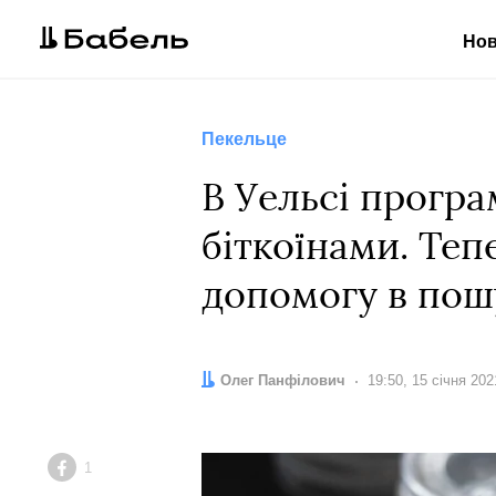
Но
Пекельце
В Уельсі програ
біткоїнами. Теп
допомогу в пош
Автор:
Олег Панфілович
Дата:
19:50, 15 січня 202
1
Facebook