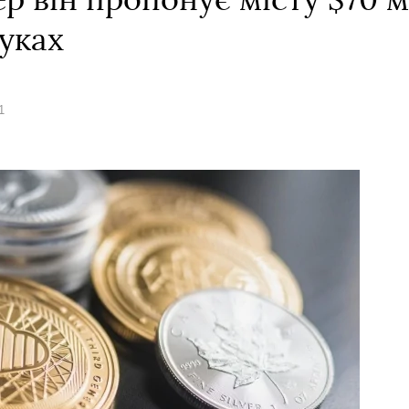
ер він пропонує місту $70 м
уках
1