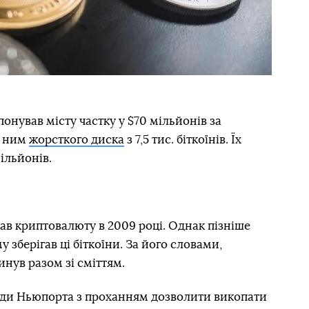
онував місту частку у $70 мільйонів за
о ним
жорсткого диска
з 7,5 тис. біткоїнів. Їх
ільйонів.
в криптовалюту в 2009 році. Однак пізніше
 зберігав ці біткоїни. За його словами,
нув разом зі сміттям.
ради Ньюпорта з проханням дозволити викопати