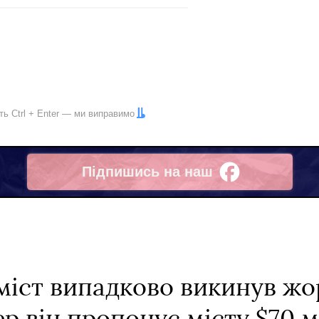
іть
Ctrl
+
Enter
— ми виправимо
Підпишись на наш
Facebook
міст випадково викинув жо