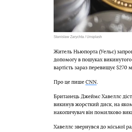
Stanislaw Zarychta / Unsplash
Житель Ньюпорта (Уельс) запроп
допомогу в пошуках викинутог
вартість зараз перевищує $270 м
Про це пише
CNN
.
Британець Джеймс Хавеллс діста
викинув жорсткий диск, на якому
накопичувач він помилково вики
Хавеллс звернувся до міської 