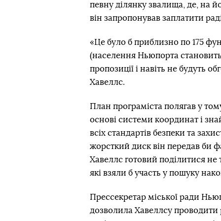
певну ділянку звалища, де, на 
він запропонував заплатити раді
«Це було б приблизно по 175 фун
(населення Ньюпорта становить 
пропозиції і навіть не будуть о
Хавеллс.
План програміста полягав у том
основі системи координат і зн
всіх стандартів безпеки та зах
жорсткий диск він передав би ф
Хавеллс готовий поділитися не 
які взяли б участь у пошуку нак
Прессекретар міської ради Нью
дозволила Хавеллсу проводити р