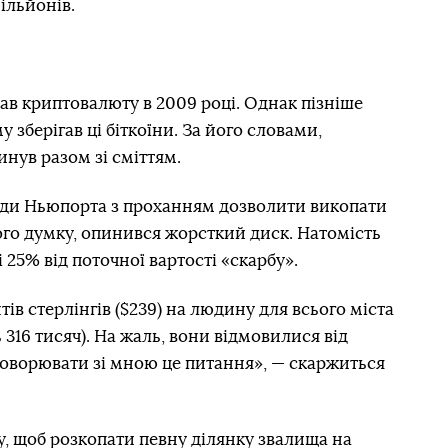
ільйонів.
в криптовалюту в 2009 році. Однак пізніше
 зберігав ці біткоїни. За його словами,
нув разом зі сміттям.
ради Ньюпорта з проханням дозволити викопати
його думку, опинився жорсткий диск. Натомість
 25% від поточної вартості «скарбу».
тів стерлінгів ($239) на людину для всього міста
316 тисяч). На жаль, вони відмовилися від
бговорювати зі мною це питання», — скаржиться
у, щоб розкопати певну ділянку звалища на