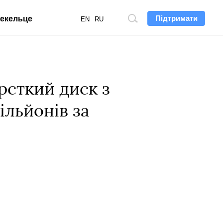
Підтримати
екельце
Пошук
EN
RU
по
сайту
рсткий диск з
ільйонів за