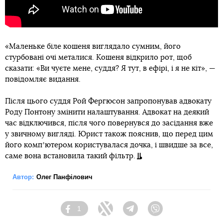
«Маленьке біле кошеня виглядало сумним, його
стурбовані очі металися. Кошеня відкрило рот, щоб
сказати: «Ви чуєте мене, суддя? Я тут, в ефірі, і я не кіт», —
повідомляє видання.
Після цього суддя Рой Фергюсон запропонував адвокату
Роду Понтону змінити налаштування. Адвокат на деякий
час відключився, після чого повернувся до засідання вже
у звичному вигляді. Юрист також пояснив, що перед цим
його компʼютером користувалася дочка, і швидше за все,
саме вона встановила такий фільтр.
Автор:
Олег Панфілович
1
Facebook
Twitter
Telegram
Viber