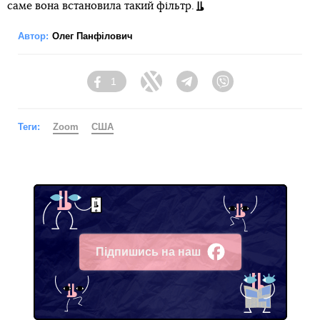
саме вона встановила такий фільтр.
Автор:
Олег Панфілович
1
Facebook
Twitter
Telegram
Viber
Теги:
Zoom
США
Підпишись на наш
Facebook