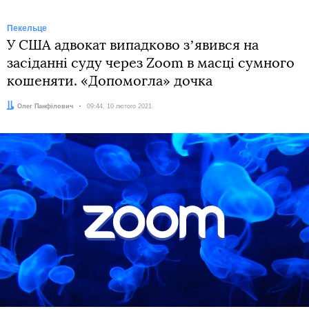
Пекельце
У США адвокат випадково зʼявився на
засіданні суду через Zoom в масці сумного
кошеняти. «Допомогла» дочка
Автор:
Олег Панфілович
Дата:
09:44, 10 лютого 2021