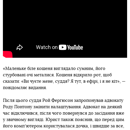
«Маленьке біле кошеня виглядало сумним, його
стурбовані очі металися. Кошеня відкрило рот, щоб
сказати: «Ви чуєте мене, суддя? Я тут, в ефірі, і я не кіт», —
повідомляє видання.
Після цього суддя Рой Фергюсон запропонував адвокату
Роду Понтону змінити налаштування. Адвокат на деякий
час відключився, після чого повернувся до засідання вже
у звичному вигляді. Юрист також пояснив, що перед цим
його компʼютером користувалася дочка, і швидше за все,