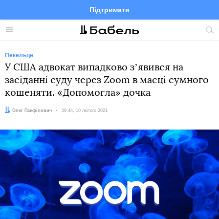
Підтримати
Facebook
Telegram
Twitter
Instagram
Меню
По
по
сай
Пекельце
У США адвокат випадково зʼявився на
засіданні суду через Zoom в масці сумного
кошеняти. «Допомогла» дочка
Автор:
Олег Панфілович
Дата:
09:44, 10 лютого 2021