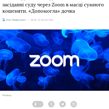
засіданні суду через Zoom в масці сумного
кошеняти. «Допомогла» дочка
Автор:
Олег Панфілович
Дата:
09:44, 10 лютого 2021
Pixabay
1
Facebook
Twitter
Telegram
Viber