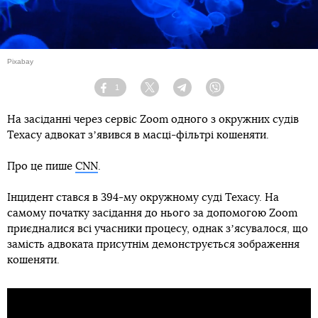
Pixabay
1
Facebook
Twitter
Telegram
Viber
На засіданні через сервіс Zoom одного з окружних судів
Техасу адвокат зʼявився в масці-фільтрі кошеняти.
Про це пише
CNN
.
Інцидент стався в 394-му окружному суді Техасу. На
самому початку засідання до нього за допомогою Zoom
приєдналися всі учасники процесу, однак зʼясувалося, що
замість адвоката присутнім демонструється зображення
кошеняти.