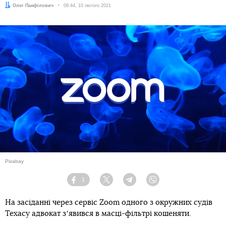
Автор:
Олег Панфілович
Дата:
09:44, 10 лютого 2021
Pixabay
1
Facebook
Twitter
Telegram
Viber
На засіданні через сервіс Zoom одного з окружних судів
Техасу адвокат зʼявився в масці-фільтрі кошеняти.