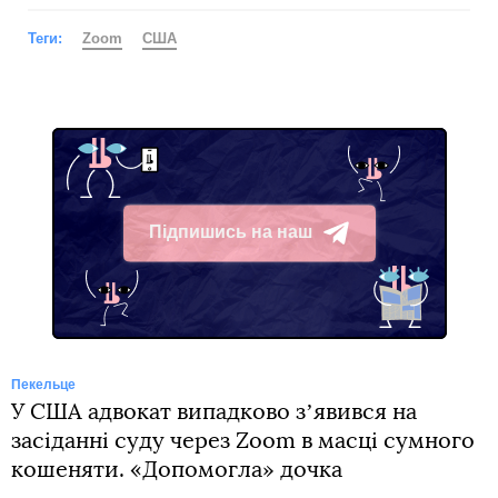
Теги:
Zoom
США
Підпишись на наш
Telegram
Пекельце
У США адвокат випадково зʼявився на
засіданні суду через Zoom в масці сумного
кошеняти. «Допомогла» дочка