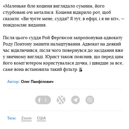
«Маленьке біле кошеня виглядало сумним, його
стурбовані очі металися. Кошеня відкрило рот, щоб
сказати: «Ви чуєте мене, суддя? Я тут, в ефірі, і я не кіт», —
повідомляє видання.
Після цього суддя Рой Фергюсон запропонував адвокату
Роду Понтону змінити налаштування. Адвокат на деякий
час відключився, після чого повернувся до засідання вже
у звичному вигляді. Юрист також пояснив, що перед цим
його компʼютером користувалася дочка, і швидше за все,
саме вона встановила такий фільтр.
Автор:
Олег Панфілович
1
Facebook
Twitter
Telegram
Viber
Теги:
Zoom
США