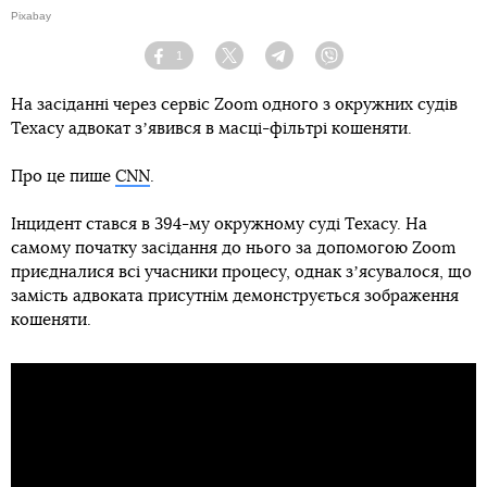
Pixabay
1
Facebook
Twitter
Telegram
Viber
На засіданні через сервіс Zoom одного з окружних судів
Техасу адвокат зʼявився в масці-фільтрі кошеняти.
Про це пише
CNN
.
Інцидент стався в 394-му окружному суді Техасу. На
самому початку засідання до нього за допомогою Zoom
приєдналися всі учасники процесу, однак зʼясувалося, що
замість адвоката присутнім демонструється зображення
кошеняти.