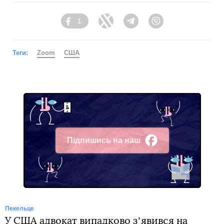
1
Facebook
Twitter
Telegram
Viber
Теги:
Zoom
США
Підпишись на наш
Facebook
Пекельце
У США адвокат випадково зʼявився на