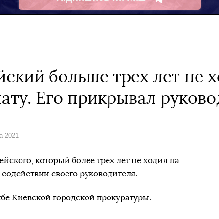
Telegram
йский больше трех лет не х
лату. Его прикрывал руково
та 2021
йского, который более трех лет не ходил на
и содействии своего руководителя.
бе Киевской городской прокуратуры.