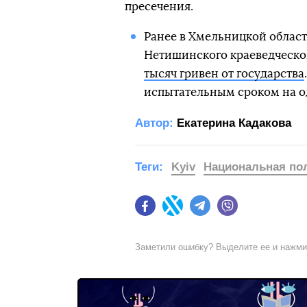
пресечения.
Ранее в Хмельницкой облас
Нетишинского краеведческо
тысяч гривен от государства
испытательным сроком на о
Автор:
Екатерина Кадакова
Теги:
Kyiv
Национальная по
Facebook
Twitter
Telegram
Viber
Заметили ошибку? Выделите ее и нажм