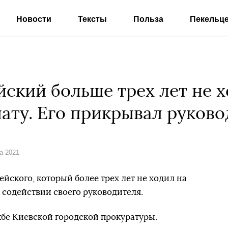
Новости
Тексты
Польза
Пекельц
йский больше трех лет не х
лату. Его прикрывал руково
та 2021
йского, который более трех лет не ходил на
и содействии своего руководителя.
бе Киевской городской прокуратуры.