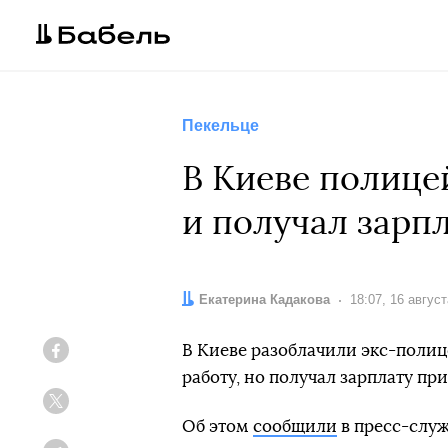
Пекельце
В Киеве полице
и получал зарп
Автор:
Екатерина Кадакова
Дата:
18:07, 16 авгус
В Киеве разоблачили экс-полице
Facebook
работу, но получал зарплату пр
Twitter
Об этом
сообщили
в пресс-служ