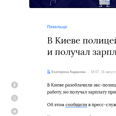
Пекельце
В Киеве полице
и получал зарп
Автор:
Екатерина Кадакова
Дата:
18:07, 16 авгус
В Киеве разоблачили экс-полице
Facebook
работу, но получал зарплату пр
Twitter
Об этом
сообщили
в пресс-служ
Telegram