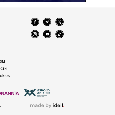
Facebook
Telegram
Twitter
Instagram
YouTube
TikTok
том
сти
okies
ы.