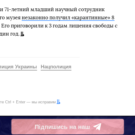
ти 71-летний младший научный сотрудник
го музея
незаконно получил «карантинные» 8
. Его приговорили к 3 годам лишения свободы с
дин год.
лиция Украины
Нацполиция
ите
Ctrl
+
Enter
— мы исправим
Підпишись на наш
Telegram