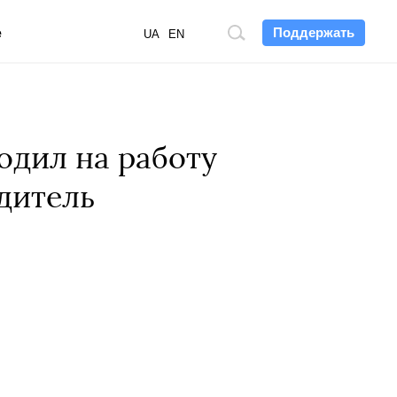
Поддержать
е
Поиск
UA
EN
по
сайту
одил на работу
дитель