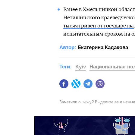
Ранее в Хмельницкой облас
Нетишинского краеведческо
тысяч гривен от государства
испытательным сроком на о
Автор:
Екатерина Кадакова
Теги:
Kyiv
Национальная по
Facebook
Twitter
Telegram
Viber
Заметили ошибку? Выделите ее и нажм