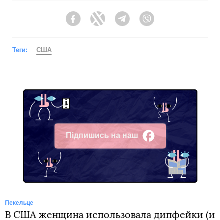
Facebook
Twitter
Telegram
Viber
Теги:
США
Підпишись на наш
Facebook
Пекельце
В США женщина использовала дипфейки (и