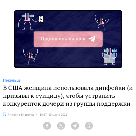
Підпишись на наш
Telegram
Пекельце
В США женщина использовала дипфейки (и
призывы к суициду), чтобы устранить
конкуренток дочери из группы поддержки
Автор:
Anhelina Sheremet
Дата:
19:37, 15 марта 2021
Facebook
Twitter
Telegram
Viber