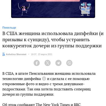
Пекельце
В США женщина использовала дипфейки (и
призывы к суициду), чтобы устранить
конкуренток дочери из группы поддержки
Автор:
Anhelina Sheremet
Дата:
19:37, 15 марта 2021
Facebook
Twitter
Telegram
Viber
В США, в штате Пенсильвания женщина использовала
технологию
дипфейка
и сделала с ее помощью
Справка
откровенные фото и видео с тремя девушками-
подростками. Так она хотела подставить соперниц
дочери из группы поддержки.
Об этом сообщают
The New York Times
и
BBC
.