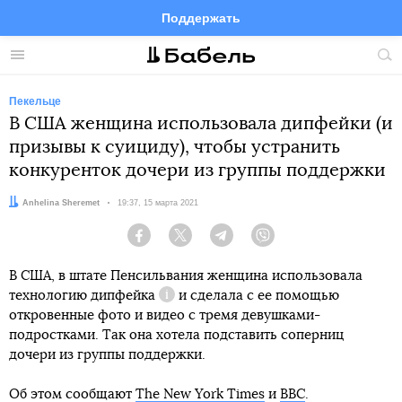
Поддержать
Facebook
Telegram
Twitter
Instagram
Меню
Пои
по
сай
Пекельце
В США женщина использовала дипфейки (и
призывы к суициду), чтобы устранить
конкуренток дочери из группы поддержки
Автор:
Anhelina Sheremet
Дата:
19:37, 15 марта 2021
Facebook
Twitter
Telegram
Viber
В США, в штате Пенсильвания женщина использовала
технологию
дипфейка
и сделала с ее помощью
Справка
откровенные фото и видео с тремя девушками-
подростками. Так она хотела подставить соперниц
дочери из группы поддержки.
Об этом сообщают
The New York Times
и
BBC
.