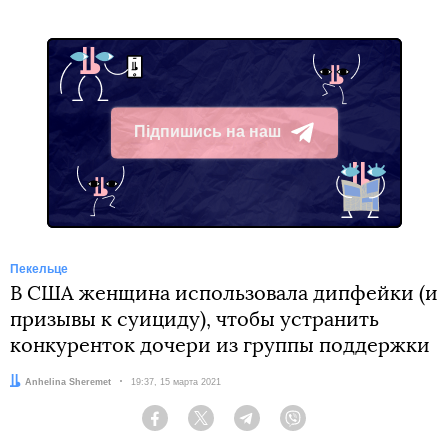
Підпишись на наш
Telegram
Пекельце
В США женщина использовала дипфейки (и
призывы к суициду), чтобы устранить
конкуренток дочери из группы поддержки
Автор:
Anhelina Sheremet
Дата:
19:37, 15 марта 2021
Facebook
Twitter
Telegram
Viber