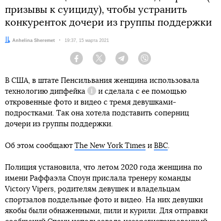
призывы к суициду), чтобы устранить
конкуренток дочери из группы поддержки
Автор:
Anhelina Sheremet
Дата:
19:37, 15 марта 2021
Facebook
Twitter
Telegram
Viber
В США, в штате Пенсильвания женщина использовала
технологию
дипфейка
и сделала с ее помощью
Справка
откровенные фото и видео с тремя девушками-
подростками. Так она хотела подставить соперниц
дочери из группы поддержки.
Об этом сообщают
The New York Times
и
BBC
.
Полиция установила, что летом 2020 года женщина по
имени Раффаэла Споун прислала тренеру команды
Victory Vipers, родителям девушек и владельцам
спортзалов поддельные фото и видео. На них девушки
якобы были обнаженными, пили и курили. Для отправки