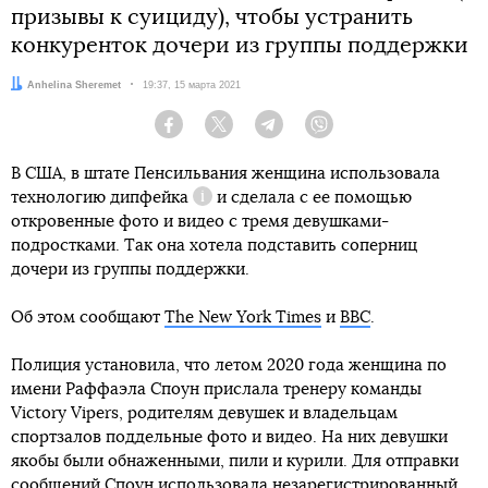
призывы к суициду), чтобы устранить
конкуренток дочери из группы поддержки
Автор:
Anhelina Sheremet
Дата:
19:37, 15 марта 2021
Facebook
Twitter
Telegram
Viber
В США, в штате Пенсильвания женщина использовала
технологию
дипфейка
и сделала с ее помощью
Справка
откровенные фото и видео с тремя девушками-
подростками. Так она хотела подставить соперниц
дочери из группы поддержки.
Об этом сообщают
The New York Times
и
BBC
.
Полиция установила, что летом 2020 года женщина по
имени Раффаэла Споун прислала тренеру команды
Victory Vipers, родителям девушек и владельцам
спортзалов поддельные фото и видео. На них девушки
якобы были обнаженными, пили и курили. Для отправки
сообщений Споун использовала незарегистрированный