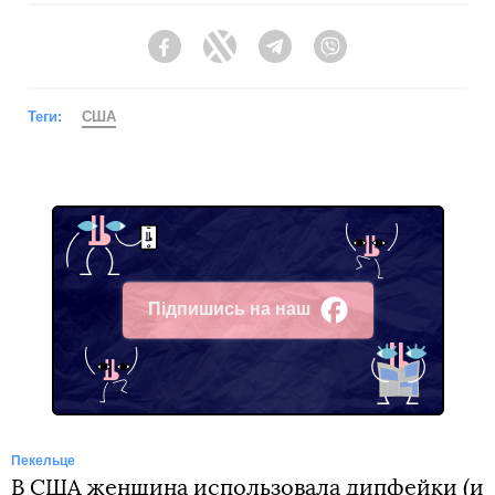
Facebook
Twitter
Telegram
Viber
Теги:
США
Підпишись на наш
Facebook
Пекельце
В США женщина использовала дипфейки (и