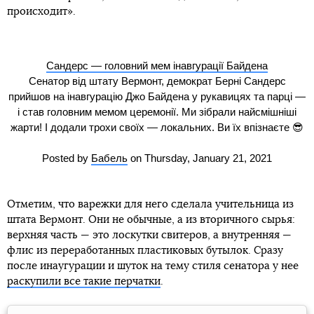
происходит».
Сандерс — головний мем інавгурації Байдена
Сенатор від штату Вермонт, демократ Берні Сандерс
прийшов на інавгурацію Джо Байдена у рукавицях та парці —
і став головним мемом церемонії. Ми зібрали найсмішніші
жарти! І додали трохи своїх — локальних. Ви їх впізнаєте 😎
Posted by
Бабель
on Thursday, January 21, 2021
Отметим, что варежки для него сделала учительница из
штата Вермонт. Они не обычные, а из вторичного сырья:
верхняя часть — это лоскутки свитеров, а внутренняя —
флис из переработанных пластиковых бутылок. Сразу
после инаугурации и шуток на тему стиля сенатора у нее
раскупили все такие перчатки
.