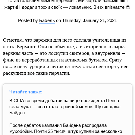
і став головним мемом церемонії. Ми зібрали найсмішніші
жарти! І додали трохи своїх — локальних. Ви їх впізнаєте 😎
Posted by
Бабель
on Thursday, January 21, 2021
Отметим, что варежки для него сделала учительница из
штата Вермонт. Они не обычные, а из вторичного сырья:
верхняя часть — это лоскутки свитеров, а внутренняя —
флис из переработанных пластиковых бутылок. Сразу
после инаугурации и шуток на тему стиля сенатора у нее
раскупили все такие перчатки
.
Читайте также:
В США во время дебатов на вице-президента Пенса
села муха — она стала героиней мемов. Шутил даже
Байден
После дебатов кампания Байдена распродала
мухобойки. Почти 35 тысяч штук купили за несколько