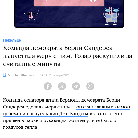
Facebook
Пекельце
Команда демократа Берни Сандерса
выпустила мерч с ним. Товар раскупили за
считанные минуты
Автор:
Anhelina Sheremet
Дата:
12:16, 23 января 2021
Facebook
Twitter
Telegram
Viber
Команда сенатора штата Вермонт, демократа Берни
Сандерса сделала мерч с ним —
он стал главным мемом
церемонии инаугурации Джо Байдена
из-за того, что
пришел в парке и рукавицах, хотя на улице было 5
градусов тепла.