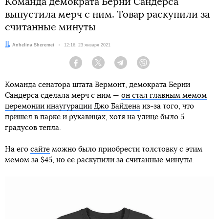
Команда демократа Берни Сандерса
выпустила мерч с ним. Товар раскупили за
считанные минуты
Автор:
Anhelina Sheremet
Дата:
12:16, 23 января 2021
Facebook
Twitter
Telegram
Viber
Команда сенатора штата Вермонт, демократа Берни
Сандерса сделала мерч с ним —
он стал главным мемом
церемонии инаугурации Джо Байдена
из-за того, что
пришел в парке и рукавицах, хотя на улице было 5
градусов тепла.
На его
сайте
можно было приобрести толстовку с этим
мемом за $45, но ее раскупили за считанные минуты.