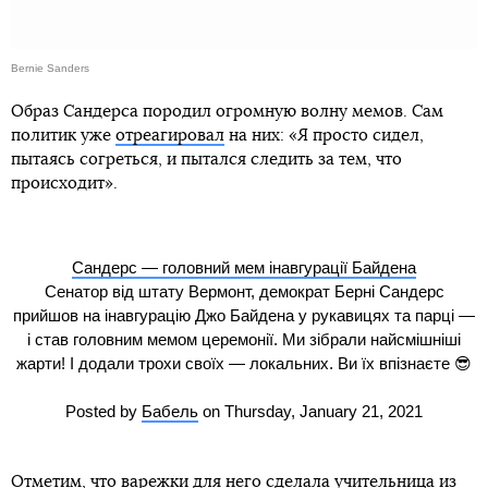
Bernie Sanders
Образ Сандерса породил огромную волну мемов. Сам
политик уже
отреагировал
на них: «Я просто сидел,
пытаясь согреться, и пытался следить за тем, что
происходит».
Сандерс — головний мем інавгурації Байдена
Сенатор від штату Вермонт, демократ Берні Сандерс
прийшов на інавгурацію Джо Байдена у рукавицях та парці —
і став головним мемом церемонії. Ми зібрали найсмішніші
жарти! І додали трохи своїх — локальних. Ви їх впізнаєте 😎
Posted by
Бабель
on Thursday, January 21, 2021
Отметим, что варежки для него сделала учительница из