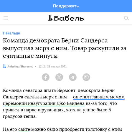
Поддержать
Facebook
Telegram
Twitter
Instagram
Меню
Пои
по
сай
Пекельце
Команда демократа Берни Сандерса
выпустила мерч с ним. Товар раскупили за
считанные минуты
Автор:
Anhelina Sheremet
Дата:
12:16, 23 января 2021
Facebook
Twitter
Telegram
Viber
Команда сенатора штата Вермонт, демократа Берни
Сандерса сделала мерч с ним —
он стал главным мемом
церемонии инаугурации Джо Байдена
из-за того, что
пришел в парке и рукавицах, хотя на улице было 5
градусов тепла.
На его
сайте
можно было приобрести толстовку с этим