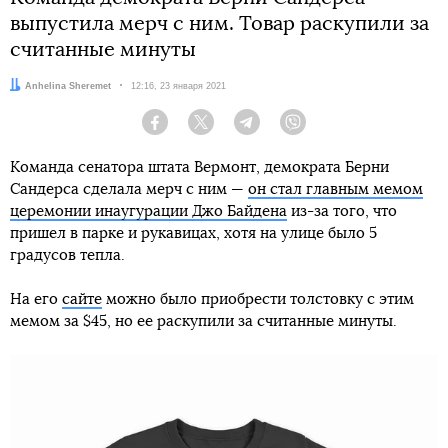
выпустила мерч с ним. Товар раскупили за
считанные минуты
Автор:
Anhelina Sheremet
Дата:
12:16, 23 января 2021
Facebook
Twitter
Telegram
Viber
Команда сенатора штата Вермонт, демократа Берни
Сандерса сделала мерч с ним —
он стал главным мемом
церемонии инаугурации Джо Байдена
из-за того, что
пришел в парке и рукавицах, хотя на улице было 5
градусов тепла.
На его
сайте
можно было приобрести толстовку с этим
мемом за $45, но ее раскупили за считанные минуты.