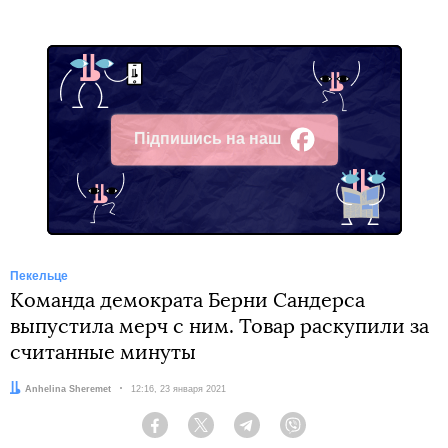
Підпишись на наш
Facebook
Пекельце
Команда демократа Берни Сандерса
выпустила мерч с ним. Товар раскупили за
считанные минуты
Автор:
Anhelina Sheremet
Дата:
12:16, 23 января 2021
Facebook
Twitter
Telegram
Viber