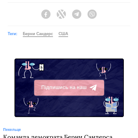
Facebook
Twitter
Telegram
Viber
Теги:
Берни Сандерс
США
Підпишись на наш
Telegram
Пекельце
Команда демократа Берни Сандерса