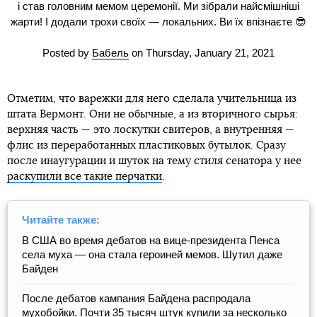
і став головним мемом церемонії. Ми зібрали найсмішніші
жарти! І додали трохи своїх — локальних. Ви їх впізнаєте 😎
Posted by
Бабель
on Thursday, January 21, 2021
Отметим, что варежки для него сделала учительница из
штата Вермонт. Они не обычные, а из вторичного сырья:
верхняя часть — это лоскутки свитеров, а внутренняя —
флис из переработанных пластиковых бутылок. Сразу
после инаугурации и шуток на тему стиля сенатора у нее
раскупили все такие перчатки
.
Читайте также:
В США во время дебатов на вице-президента Пенса
села муха — она стала героиней мемов. Шутил даже
Байден
После дебатов кампания Байдена распродала
мухобойки. Почти 35 тысяч штук купили за несколько