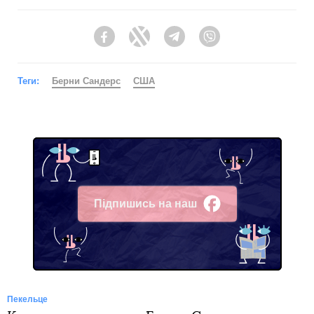
Facebook
Twitter
Telegram
Viber
Теги:
Берни Сандерс
США
Підпишись на наш
Facebook
Пекельце