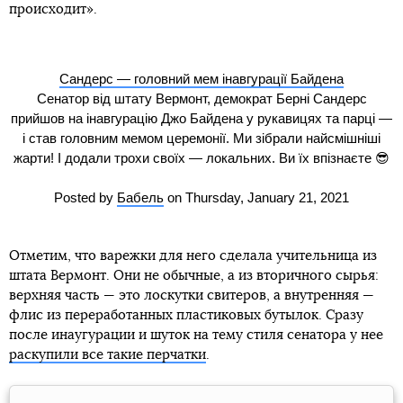
происходит».
Сандерс — головний мем інавгурації Байдена
Сенатор від штату Вермонт, демократ Берні Сандерс
прийшов на інавгурацію Джо Байдена у рукавицях та парці —
і став головним мемом церемонії. Ми зібрали найсмішніші
жарти! І додали трохи своїх — локальних. Ви їх впізнаєте 😎
Posted by
Бабель
on Thursday, January 21, 2021
Отметим, что варежки для него сделала учительница из
штата Вермонт. Они не обычные, а из вторичного сырья:
верхняя часть — это лоскутки свитеров, а внутренняя —
флис из переработанных пластиковых бутылок. Сразу
после инаугурации и шуток на тему стиля сенатора у нее
раскупили все такие перчатки
.