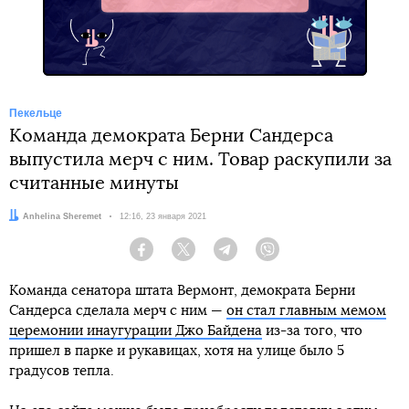
Пекельце
Команда демократа Берни Сандерса
выпустила мерч с ним. Товар раскупили за
считанные минуты
Автор:
Anhelina Sheremet
Дата:
12:16, 23 января 2021
Facebook
Twitter
Telegram
Viber
Команда сенатора штата Вермонт, демократа Берни
Сандерса сделала мерч с ним —
он стал главным мемом
церемонии инаугурации Джо Байдена
из-за того, что
пришел в парке и рукавицах, хотя на улице было 5
градусов тепла.