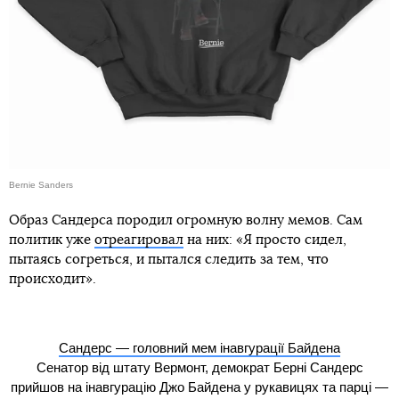
Bernie Sanders
Образ Сандерса породил огромную волну мемов. Сам
политик уже
отреагировал
на них: «Я просто сидел,
пытаясь согреться, и пытался следить за тем, что
происходит».
Сандерс — головний мем інавгурації Байдена
Сенатор від штату Вермонт, демократ Берні Сандерс
прийшов на інавгурацію Джо Байдена у рукавицях та парці —