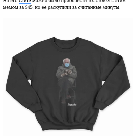
На его
сайте
можно было приобрести толстовку с этим
мемом за $45, но ее раскупили за считанные минуты.