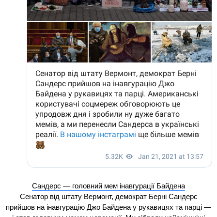
Сандерс — головний мем інавгурації Байдена
Сенатор від штату Вермонт, демократ Берні Сандерс
прийшов на інавгурацію Джо Байдена у рукавицях та парці —