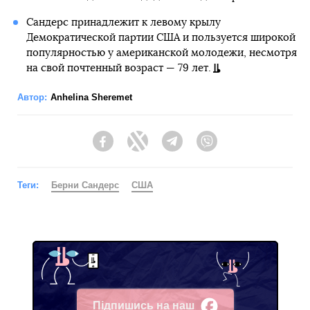
Сандерс принадлежит к левому крылу
Демократической партии США и пользуется широкой
популярностью у американской молодежи, несмотря
на свой почтенный возраст — 79 лет.
Автор:
Anhelina Sheremet
Facebook
Twitter
Telegram
Viber
Теги:
Берни Сандерс
США
Підпишись на наш