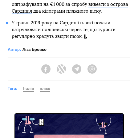
оштрафували на €1 000 за спробу
вивезти з острова
Сардинія
два кілограми пляжного піску.
У травні 2019 року на Сардинії пляжі почали
патрулювати поліцейські через те, що туристи
регулярно крадуть звідти пісок.
Автор:
Ліза Бровко
Facebook
Twitter
Telegram
Viber
Теги:
Італія
пляж