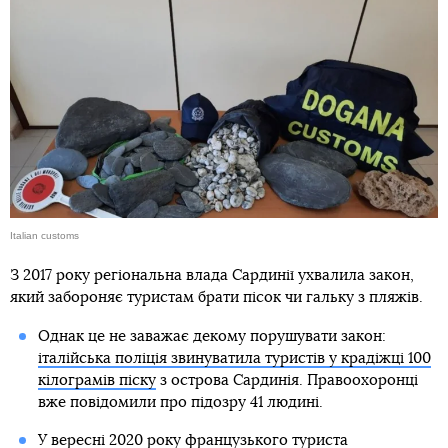
Italian customs
З 2017 року регіональна влада Сардинії ухвалила закон,
який забороняє туристам брати пісок чи гальку з пляжів.
Однак це не заважає декому порушувати закон:
італійська поліція звинуватила туристів у крадіжці 100
кілограмів піску
з острова Сардинія. Правоохоронці
вже повідомили про підозру 41 людині.
У вересні 2020 року французького туриста