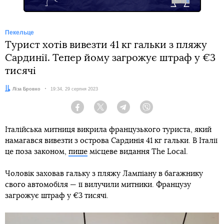
Пекельце
Турист хотів вивезти 41 кг гальки з пляжу
Сардинії. Тепер йому загрожує штраф у €3
тисячі
Автор:
Ліза Бровко
Дата:
19:34, 29 серпня 2023
Facebook
Twitter
Telegram
Viber
Італійська митниця викрила французького туриста, який
намагався вивезти з острова Сардинія 41 кг гальки. В Італії
це поза законом,
пише
місцеве видання The Local.
Чоловік заховав гальку з пляжу Лампіану в багажнику
свого автомобіля — її вилучили митники. Французу
загрожує штраф у €3 тисячі.