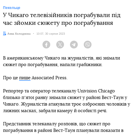
Пекельце
У Чикаго телевізійників пограбували під
час зйомки сюжету про пограбування
Автор:
Анна Холоднова
Дата:
10:07, 30 серпня 2023
Facebook
Twitter
Telegram
Viber
В американському Чикаго на журналістів, які знімали
сюжет про пограбування, напали грабіжники.
Про це
пише
Associated Press.
Репортер та оператор телеканалу Univision Chicago
близько пʼятої ранку знімали сюжет у районі Вест-Таун у
Чикаго. Журналістів атакували троє озброєних чоловіків у
лижних масках, забрали камеру й особисті речі.
Представник телеканалу розповів, що сюжет про
пограбування в районі Вест-Таун планували показати в