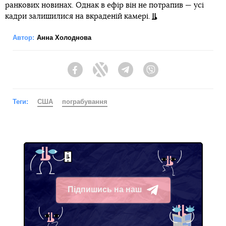
ранкових новинах. Однак в ефір він не потрапив — усі
кадри залишилися на вкраденій камері.
Автор:
Анна Холоднова
Facebook
Twitter
Telegram
Viber
Теги:
США
пограбування
Підпишись на наш
Telegram