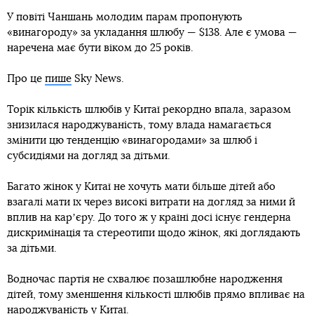
У повіті Чаншань молодим парам пропонують
«винагороду» за укладання шлюбу — $138. Але є умова —
наречена має бути віком до 25 років.
Про це
пише
Sky News.
Торік кількість шлюбів у Китаї рекордно впала, заразом
знизилася народжуваність, тому влада намагається
змінити цю тенденцію «винагородами» за шлюб і
субсидіями на догляд за дітьми.
Багато жінок у Китаї не хочуть мати більше дітей або
взагалі мати їх через високі витрати на догляд за ними й
вплив на карʼєру. До того ж у країні досі існує гендерна
дискримінація та стереотипи щодо жінок, які доглядають
за дітьми.
Водночас партія не схвалює позашлюбне народження
дітей, тому зменшення кількості шлюбів прямо впливає на
народжуваність у Китаї.