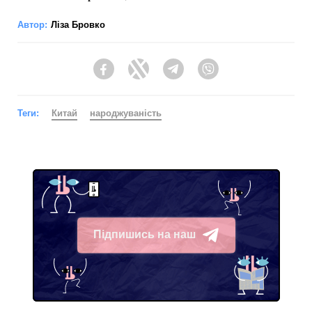
Автор:
Ліза Бровко
Facebook
Twitter
Telegram
Viber
Теги:
Китай
народжуваність
Підпишись на наш
Telegram