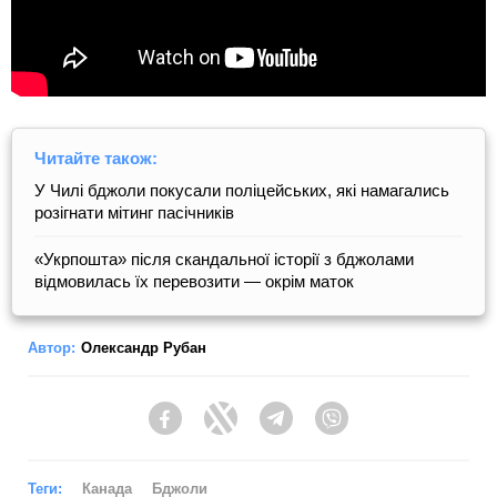
Читайте також:
У Чилі бджоли покусали поліцейських, які намагались
розігнати мітинг пасічників
«Укрпошта» після скандальної історії з бджолами
відмовилась їх перевозити — окрім маток
Автор:
Олександр Рубан
Facebook
Twitter
Telegram
Viber
Теги:
Канада
Бджоли