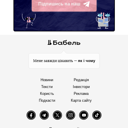
Підпишись на наш
Telegram
як і чому
Мене завжди цікавить —
Новини
Редакція
Тексти
Інвестори
Користь
Реклама
Подкасти
Карта сайту
Facebook
Telegram
Twitter
Instagram
YouTube
TikTok