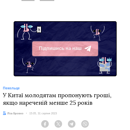
Підпишись на наш
Telegram
Пекельце
У Китаї молодятам пропонують гроші,
якщо нареченій менше 25 років
Автор:
Ліза Бровко
Дата:
15:05, 31 серпня 2023
Facebook
Twitter
Telegram
Viber