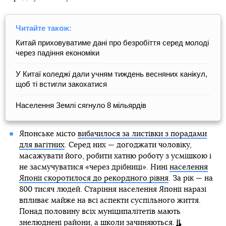
Читайте також:
Китай приховуватиме дані про безробіття серед молоді
через падіння економіки
У Китаї коледжі дали учням тиждень весняних канікул,
щоб ті встигли закохатися
Населення Землі сягнуло 8 мільярдів
Японське місто
вибачилося за листівки з порадами
для вагітних
. Серед них — догоджати чоловіку,
масажувати його, робити хатню роботу з усмішкою і
не засмучуватися «через дрібниці». Нині
населення
Японії скоротилося до рекордного рівня
. За рік — на
800 тисяч людей. Старіння населення Японії наразі
впливає майже на всі аспекти суспільного життя.
Понад половину всіх муніципалітетів мають
знелюднені райони, а школи зачиняються.