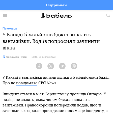
Підтримати
Facebook
Telegram
Twitter
Instagram
Меню
По
по
сай
Пекельце
У Канаді 5 мільйонів бджіл випали з
вантажівки. Водіїв попросили зачинити
вікна
Автор:
Олександр Рубан
Дата:
15:48, 31 серпня 2023
Facebook
Twitter
Telegram
Viber
У Канаді з вантажівки випали ящики з 5 мільйонами бджіл.
Про це
повідомляє
CBC News.
Інцидент стався в місті Берлінгтон у провінції Онтаріо. У
поліції не знають, яким чином бджоли випали з
вантажівки. Правоохоронці попередили водіїв, щоб ті
зачиняли вікна, коли проїжджали повз місце інциденту, а