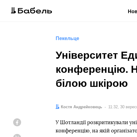
Но
Пекельце
Університет Ед
конференцію. Н
білою шкірою
Автор:
Костя Андрейковець
Дата:
11:32, 30 вере
У Шотландії розкритикували ун
Facebook
конференцію, на якій організа