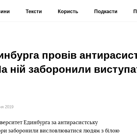
вини
Тексти
Користь
Подкасти
П
инбурга провів антирасис
а ній заборонили виступ
сня 2019
іверситет Единбурга за антирасистську
тори заборонили висловлюватися людям з білою