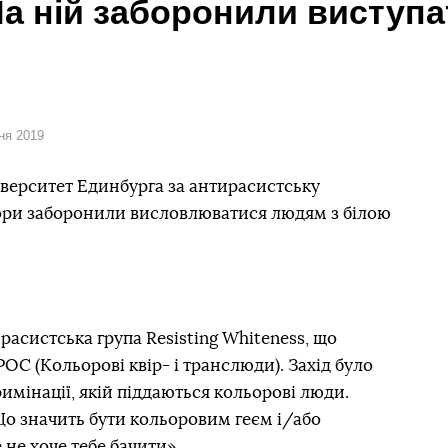
а ній заборонили виступ
сня 2019
іверситет Единбурга за антирасистську
тори заборонили висловлюватися людям з білою
асистська група Resisting Whiteness, що
OC (Кольорові квір- і транслюди). Захід було
мінації, якій піддаються кольорові люди.
Що значить бути кольоровим геєм і/або
 не хоче тебе бачити».