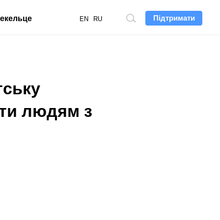
Підтримати
екельце
Пошук
EN
RU
по
сайту
тську
ати людям з