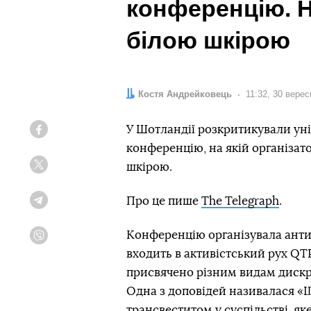
конференцію. Н
білою шкірою
Автор:
Костя Андрейковець
Дата:
11:32, 30 вере
У Шотландії розкритикували ун
Facebook
конференцію, на якій організа
шкірою.
Twitter
Про це пише
The Telegraph
.
Telegram
Конференцію організувала антир
Viber
входить в активістський рух QTP
присвячено різним видам дискри
Одна з доповідей називалася «
трансвеститом у суспільстві, яке