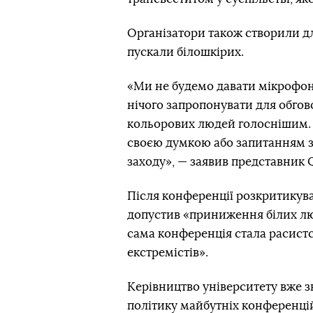
Організатори також створили дл
пускали білошкірих.
«Ми не будемо давати мікрофон
нічого запропонувати для обгов
кольорових людей голоснішим. Як
своєю думкою або запитанням з
заходу», — заявив представник
Після конференції розкритикувал
допустив «приниження білих лю
сама конференція стала расистс
екстремістів».
Керівництво університету вже 
політику майбутніх конференці