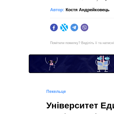
Автор:
Костя Андрейковець
Facebook
Twitter
Telegram
Viber
Помітили помилку? Виділіть її та натисн
Пекельце
Університет Ед