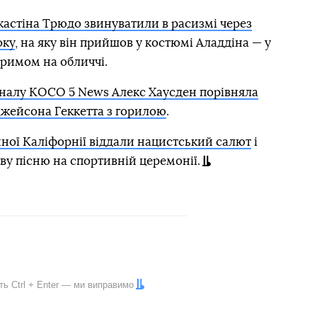
астіна Трюдо звинуватили в расизмі через
оку
, на яку він прийшов у костюмі Аладдіна — у
гримом на обличчі.
аналу KOCO 5 News Алекс Хаусден порівняла
Джейсона Геккетта з горилою
.
нної Каліфорнії віддали нацистський салют
і
у пісню на спортивній церемонії.
іть
Ctrl
+
Enter
— ми виправимо