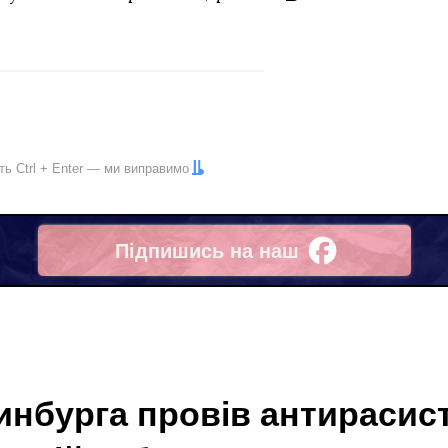
іть
Ctrl
+
Enter
— ми виправимо
Підпишись на наш
Facebook
инбурга провів антирасис