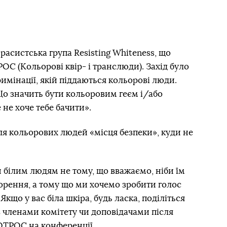
асистська група Resisting Whiteness, що
OC (Кольорові квір- і транслюди). Захід було
мінації, якій піддаються кольорові люди.
Що значить бути кольоровим геєм і/або
 не хоче тебе бачити».
я кольорових людей «місця безпеки», куди не
 білим людям не тому, що вважаємо, ніби їм
орення, а тому що ми хочемо зробити голос
що у вас біла шкіра, будь ласка, поділіться
 членами комітету чи доповідачами після
 QTPOC на конференції.