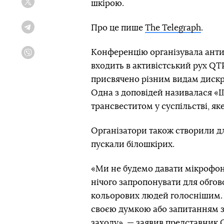
шкірою.
Twitter
Про це пише
The Telegraph
.
Telegram
Конференцію організувала антир
Viber
входить в активістський рух QTP
присвячено різним видам дискри
Одна з доповідей називалася «
трансвеститом у суспільстві, яке
Організатори також створили дл
пускали білошкірих.
«Ми не будемо давати мікрофон
нічого запропонувати для обгов
кольорових людей голоснішим. Як
своєю думкою або запитанням з
заходу», — заявив представник