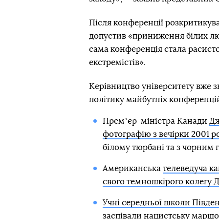
Після конференції розкритикувал
допустив «приниження білих лю
сама конференція стала расистс
екстремістів».
Керівництво університету вже 
політику майбутніх конференці
Премʼєр-міністра Канади
Дж
фотографію з вечірки 2001 р
білому тюрбані та з чорним 
Американська
телеведуча к
свого темношкірого колегу 
Учні середньої школи Півде
заспівали нацистську маршов