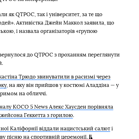
и як QTPOC, так і університет, за те що
дей». Активістка Джейн Маккол заявила, що
ькою, і назвала організаторів «групою
звернулося до QTPOC з проханням переглянути
й.
астіна Трюдо звинуватили в расизмі через
оку
, на яку він прийшов у костюмі Аладдіна — у
гримом на обличчі.
аналу KOCO 5 News Алекс Хаусден порівняла
Джейсона Геккетта з горилою
.
нної Каліфорнії віддали нацистський салют
і
у пісню на спортивній церемонії.