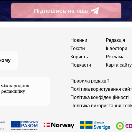
Підпишись на наш
Telegram
Новини
Редакція
Тексти
Інвестори
Користь
Реклама
 чому
Подкасти
Карта сайту
Правила редакції
и міжнародних
Політика користування сай
 редакційну
Політика конфіденційності
Політика використання cook