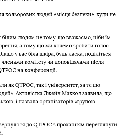
я кольорових людей «місця безпеки», куди не
 білим людям не тому, що вважаємо, ніби їм
орення, а тому що ми хочемо зробити голос
що у вас біла шкіра, будь ласка, поділіться
 членами комітету чи доповідачами після
 QTPOC на конференції.
и як QTPOC, так і університет, за те що
дей». Активістка Джейн Маккол заявила, що
ькою, і назвала організаторів «групою
звернулося до QTPOC з проханням переглянути
й.