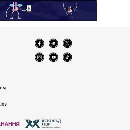
Facebook
Telegram
Twitter
Instagram
YouTube
TikTok
том
ies