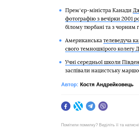
Премʼєр-міністра Канади
Дж
фотографію з вечірки 2001 р
білому тюрбані та з чорним 
Американська
телеведуча к
свого темношкірого колегу 
Учні середньої школи Півде
заспівали нацистську маршов
Автор:
Костя Андрейковець
Facebook
Twitter
Telegram
Viber
Помітили помилку? Виділіть її та натисн