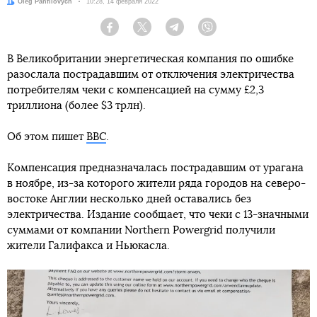
Автор:
Oleg Panfilovych
Дата:
10:28, 14 февраля 2022
Facebook
Twitter
Telegram
Viber
В Великобритании энергетическая компания по ошибке
разослала пострадавшим от отключения электричества
потребителям чеки с компенсацией на сумму £2,3
триллиона (более $3 трлн).
Об этом пишет
BBC
.
Компенсация предназначалась пострадавшим от урагана
в ноябре, из-за которого жители ряда городов на северо-
востоке Англии несколько дней оставались без
электричества. Издание сообщает, что чеки с 13-значными
суммами от компании Northern Powergrid получили
жители Галифакса и Ньюкасла.