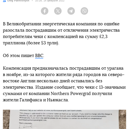
Автор:
Oleg Panfilovych
Дата:
10:28, 14 февраля 2022
Facebook
Twitter
Telegram
Viber
В Великобритании энергетическая компания по ошибке
разослала пострадавшим от отключения электричества
потребителям чеки с компенсацией на сумму £2,3
триллиона (более $3 трлн).
Об этом пишет
BBC
.
Компенсация предназначалась пострадавшим от урагана
в ноябре, из-за которого жители ряда городов на северо-
востоке Англии несколько дней оставались без
электричества. Издание сообщает, что чеки с 13-значными
суммами от компании Northern Powergrid получили
жители Галифакса и Ньюкасла.