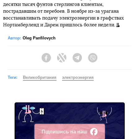
десятки тысяч фунтов стерлингов клиентам,
пострадавшим от перебоев. В ноябре из-за урагана
восстанавливать подачу электроэнергии в графствах
Нортамберленд и Дарем пришлось более недели.
Автор:
Oleg Panfilovych
Facebook
Twitter
Telegram
Viber
Теги:
Великобритания
электроэнергия
Підпишись на наш
Facebook