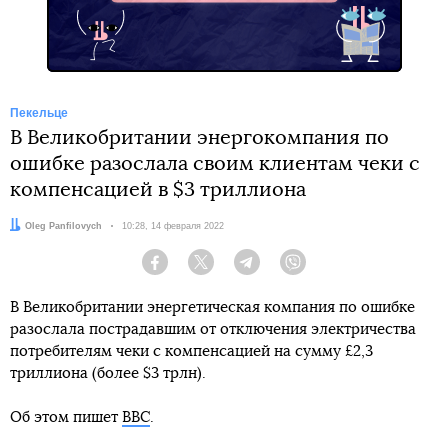
Пекельце
В Великобритании энергокомпания по
ошибке разослала своим клиентам чеки с
компенсацией в $3 триллиона
Автор:
Oleg Panfilovych
Дата:
10:28, 14 февраля 2022
Facebook
Twitter
Telegram
Viber
В Великобритании энергетическая компания по ошибке
разослала пострадавшим от отключения электричества
потребителям чеки с компенсацией на сумму £2,3
триллиона (более $3 трлн).
Об этом пишет
BBC
.