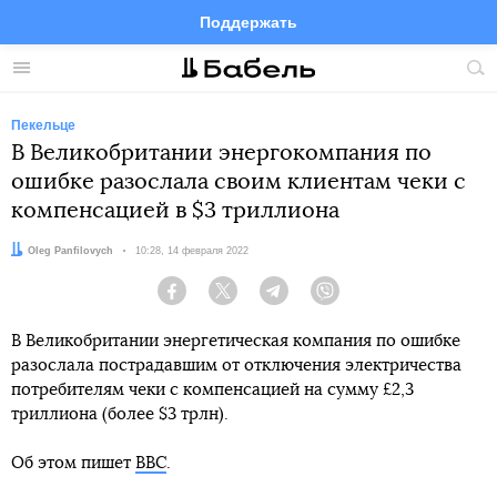
Поддержать
Facebook
Telegram
Twitter
Instagram
Меню
Пои
по
сай
Пекельце
В Великобритании энергокомпания по
ошибке разослала своим клиентам чеки с
компенсацией в $3 триллиона
Автор:
Oleg Panfilovych
Дата:
10:28, 14 февраля 2022
Facebook
Twitter
Telegram
Viber
В Великобритании энергетическая компания по ошибке
разослала пострадавшим от отключения электричества
потребителям чеки с компенсацией на сумму £2,3
триллиона (более $3 трлн).
Об этом пишет
BBC
.