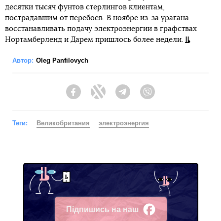
десятки тысяч фунтов стерлингов клиентам,
пострадавшим от перебоев. В ноябре из-за урагана
восстанавливать подачу электроэнергии в графствах
Нортамберленд и Дарем пришлось более недели.
Автор:
Oleg Panfilovych
Facebook
Twitter
Telegram
Viber
Теги:
Великобритания
электроэнергия
Підпишись на наш
Facebook