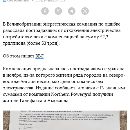
Автор:
Oleg Panfilovych
Дата:
10:28, 14 февраля 2022
Facebook
Twitter
Telegram
Viber
В Великобритании энергетическая компания по ошибке
разослала пострадавшим от отключения электричества
потребителям чеки с компенсацией на сумму £2,3
триллиона (более $3 трлн).
Об этом пишет
BBC
.
Компенсация предназначалась пострадавшим от урагана
в ноябре, из-за которого жители ряда городов на северо-
востоке Англии несколько дней оставались без
электричества. Издание сообщает, что чеки с 13-значными
суммами от компании Northern Powergrid получили
жители Галифакса и Ньюкасла.