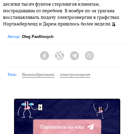
десятки тысяч фунтов стерлингов клиентам,
пострадавшим от перебоев. В ноябре из-за урагана
восстанавливать подачу электроэнергии в графствах
Нортамберленд и Дарем пришлось более недели.
Автор:
Oleg Panfilovych
Facebook
Twitter
Telegram
Viber
Теги:
Великобритания
электроэнергия
Підпишись на наш
Telegram