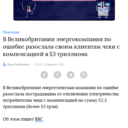
Пекельце
В Великобритании энергокомпания по
ошибке разослала своим клиентам чеки с
компенсацией в $3 триллиона
Автор:
Oleg Panfilovych
Дата:
10:28, 14 февраля 2022
Facebook
Twitter
Telegram
Viber
В Великобритании энергетическая компания по ошибке
разослала пострадавшим от отключения электричества
потребителям чеки с компенсацией на сумму £2,3
триллиона (более $3 трлн).
Об этом пишет
BBC
.