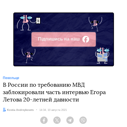
Підпишись на наш
Facebook
Пекельце
В России по требованию МВД
заблокировали часть интервью Егора
Летова 20-летней давности
Автор:
Kostia Andreykovets
Дата:
14:34, 10 августа 2021
Facebook
Twitter
Telegram
Viber