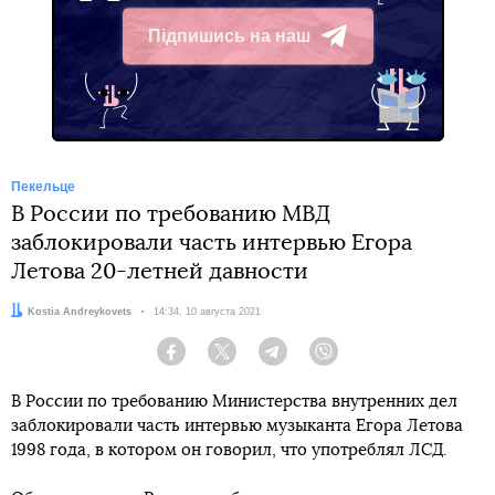
Підпишись на наш
Telegram
Пекельце
В России по требованию МВД
заблокировали часть интервью Егора
Летова 20-летней давности
Автор:
Kostia Andreykovets
Дата:
14:34, 10 августа 2021
Facebook
Twitter
Telegram
Viber
В России по требованию Министерства внутренних дел
заблокировали часть интервью музыканта Егора Летова
1998 года, в котором он говорил, что употреблял ЛСД.