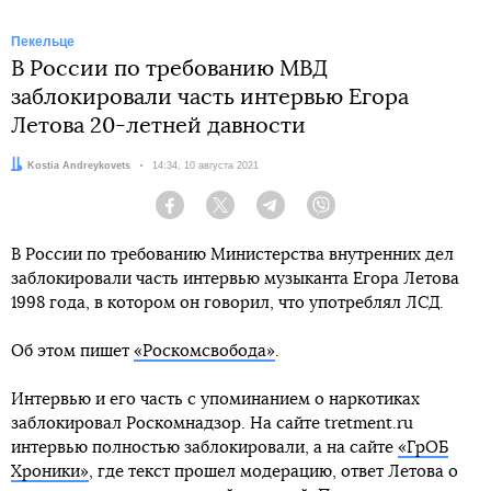
Пекельце
В России по требованию МВД
заблокировали часть интервью Егора
Летова 20-летней давности
Автор:
Kostia Andreykovets
Дата:
14:34, 10 августа 2021
Facebook
Twitter
Telegram
Viber
В России по требованию Министерства внутренних дел
заблокировали часть интервью музыканта Егора Летова
1998 года, в котором он говорил, что употреблял ЛСД.
Об этом пишет
«Роскомсвобода»
.
Интервью и его часть с упоминанием о наркотиках
заблокировал Роскомнадзор. На сайте tretment.ru
интервью полностью заблокировали, а на сайте
«ГрОБ
Хроники»
, где текст прошел модерацию, ответ Летова о