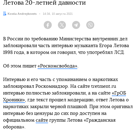
Летова 20-летней давности
Автор:
Kostia Andreykovets
Дата:
14:34, 10 августа 2021
Facebook
Twitter
Telegram
Viber
В России по требованию Министерства внутренних дел
заблокировали часть интервью музыканта Егора Летова
1998 года, в котором он говорил, что употреблял ЛСД.
Об этом пишет
«Роскомсвобода»
.
Интервью и его часть с упоминанием о наркотиках
заблокировал Роскомнадзор. На сайте tretment.ru
интервью полностью заблокировали, а на сайте
«ГрОБ
Хроники»
, где текст прошел модерацию, ответ Летова о
наркотиках закрыли черной плашкой. При этом оригинал
интервью без цензуры до сих пор доступен на
официальном
сайте
группы Летова «Гражданская
оборона».