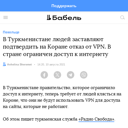
Поддержать
Facebook
Telegram
Twitter
Instagram
Меню
Пои
по
сай
Пекельце
В Туркменистане людей заставляют
подтвердить на Коране отказ от VPN. В
стране ограничен доступ к интернету
Автор:
Anhelina Sheremet
Дата:
14:20, 10 августа 2021
Facebook
Twitter
Telegram
Viber
В Туркменистане правительство, которое ограничило
доступ к интернету, теперь требует от людей клясться на
Короне, что они не будут использовать VPN для доступа
на сайты, которые не работают.
Об этом пишет туркменская служба
«Радио Свобода»
.