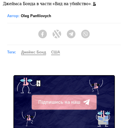
Джеймса Бонда в части «Вид на убийство».
Автор:
Oleg Panfilovych
Facebook
Twitter
Telegram
Viber
Теги:
Джеймс Бонд
США
Підпишись на наш
Telegram