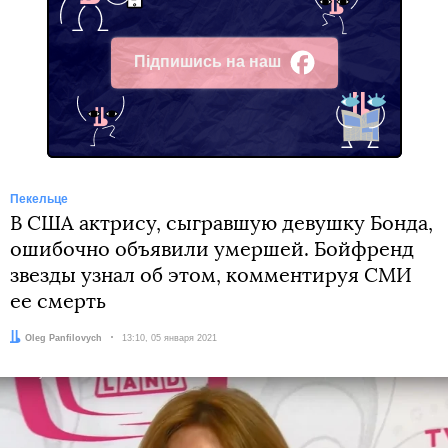
Підпишись на наш
Facebook
Пекельце
В США актрису, сыгравшую девушку Бонда,
ошибочно объявили умершей. Бойфренд
звезды узнал об этом, комментируя СМИ
ее смерть
Автор:
Oleg Panfilovych
Дата:
13:10, 05 января 2021