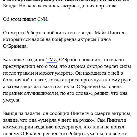
Бонда. Но, как оказалось, актриса до сих пор жива.
Об этом пишет
CNN
.
О смерти Робертс сообщил агент звезды Майк Пингел,
который ссылался на бойфренда актрисы Лэнса
ОʼБрайена.
Как пишет издание
TMZ
, ОʼБрайен пояснил, что врачи
предупредили его о том, что актриса быстро теряет силы
после травмы и может умереть. Он находился с ней в
больничной палате, когда актриса протянула к нему руки,
а затем закрыла глаза и затихла. ОʼБрайен был очень
поражен случившимся и, по его словам, решил, что она
умерла.
Выйдя из палаты, он сообщил Пингелу о смерти актрисы,
заявив, что она «умерла у него на руках». Сам Пингел в
комментарии изданию подчеркнул, что так и не понял,
почему ОʼБрайен решил, что Робертс умерла, но все же