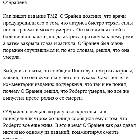
ОʼБрайена.
Как пишет издание
TMZ
, ОʼБрайен пояснил, что врачи
предупредили его о том, что актриса быстро теряет силы
после травмы и может умереть. Он находился с ней в
больничной палате, когда актриса протянула к нему руки,
а затем закрыла глаза и затихла. ОʼБрайен был очень
поражен случившимся и, по его словам, решил, что она
умерла.
Выйдя из палаты, он сообщил Пингелу о смерти актрисы,
заявив, что она «умерла у него на руках». Сам Пингел в
комментарии изданию подчеркнул, что так и не понял,
почему ОʼБрайен решил, что Робертс умерла, но все же
выпустил пресс-релиз о ее смерти.
ОʼБрайен навещал актрису в воскресенье, а в
понедельник утром больница сообщила ему о том, что
Робертс все еще жива. В это время ОʼБрайен как раз давал
интервью одному из изданий, комментируя смерть