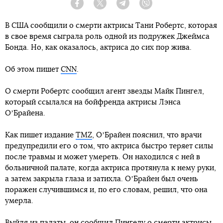
Facebook
Twitter
Telegram
Viber
В США сообщили о смерти актрисы Тани Робертс, которая
в свое время сыграла роль одной из подружек Джеймса
Бонда. Но, как оказалось, актриса до сих пор жива.
Об этом пишет
CNN
.
О смерти Робертс сообщил агент звезды Майк Пингел,
который ссылался на бойфренда актрисы Лэнса
ОʼБрайена.
Как пишет издание
TMZ
, ОʼБрайен пояснил, что врачи
предупредили его о том, что актриса быстро теряет силы
после травмы и может умереть. Он находился с ней в
больничной палате, когда актриса протянула к нему руки,
а затем закрыла глаза и затихла. ОʼБрайен был очень
поражен случившимся и, по его словам, решил, что она
умерла.
Выйдя из палаты, он сообщил Пингелу о смерти актрисы,