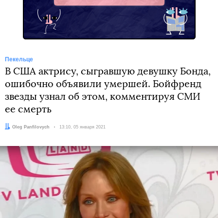
Пекельце
В США актрису, сыгравшую девушку Бонда,
ошибочно объявили умершей. Бойфренд
звезды узнал об этом, комментируя СМИ
ее смерть
Автор:
Oleg Panfilovych
Дата:
13:10, 05 января 2021