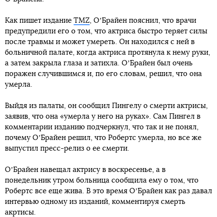
Как пишет издание
TMZ
, ОʼБрайен пояснил, что врачи
предупредили его о том, что актриса быстро теряет силы
после травмы и может умереть. Он находился с ней в
больничной палате, когда актриса протянула к нему руки,
а затем закрыла глаза и затихла. ОʼБрайен был очень
поражен случившимся и, по его словам, решил, что она
умерла.
Выйдя из палаты, он сообщил Пингелу о смерти актрисы,
заявив, что она «умерла у него на руках». Сам Пингел в
комментарии изданию подчеркнул, что так и не понял,
почему ОʼБрайен решил, что Робертс умерла, но все же
выпустил пресс-релиз о ее смерти.
ОʼБрайен навещал актрису в воскресенье, а в
понедельник утром больница сообщила ему о том, что
Робертс все еще жива. В это время ОʼБрайен как раз давал
интервью одному из изданий, комментируя смерть
акртисы.