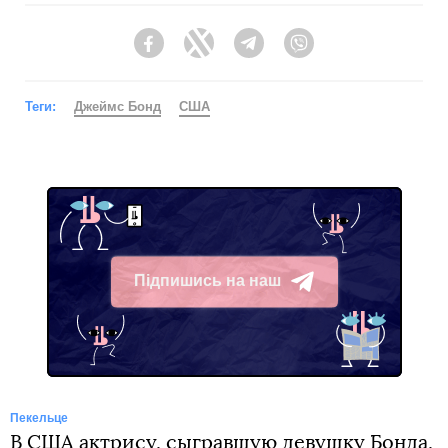
Facebook
Twitter
Telegram
Viber
Теги:
Джеймс Бонд
США
Підпишись на наш
Telegram
Пекельце
В США актрису, сыгравшую девушку Бонда,