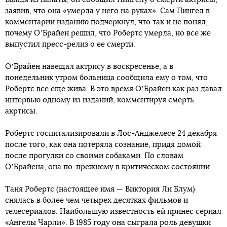
заявив, что она «умерла у него на руках». Сам Пингел в
комментарии изданию подчеркнул, что так и не понял,
почему ОʼБрайен решил, что Робертс умерла, но все же
выпустил пресс-релиз о ее смерти.
ОʼБрайен навещал актрису в воскресенье, а в
понедельник утром больница сообщила ему о том, что
Робертс все еще жива. В это время ОʼБрайен как раз давал
интервью одному из изданий, комментируя смерть
акртисы.
Робертс госпитализировали в Лос-Анджелесе 24 декабря
после того, как она потеряла сознание, придя домой
после прогулки со своими собаками. По словам
ОʼБрайена, она по-прежнему в критическом состоянии.
Таня Робертс (настоящее имя — Виктория Ли Блум)
снялась в более чем четырех десятках фильмов и
телесериалов. Наибольшую известность ей принес сериал
«Ангелы Чарли». В 1985 году она сыграла роль девушки