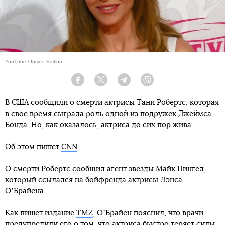
YouTube / Inside Edition
Facebook
Twitter
Telegram
Viber
В США сообщили о смерти актрисы Тани Робертс, которая
в свое время сыграла роль одной из подружек Джеймса
Бонда. Но, как оказалось, актриса до сих пор жива.
Об этом пишет
CNN
.
О смерти Робертс сообщил агент звезды Майк Пингел,
который ссылался на бойфренда актрисы Лэнса
ОʼБрайена.
Как пишет издание
TMZ
, ОʼБрайен пояснил, что врачи
предупредили его о том, что актриса быстро теряет силы