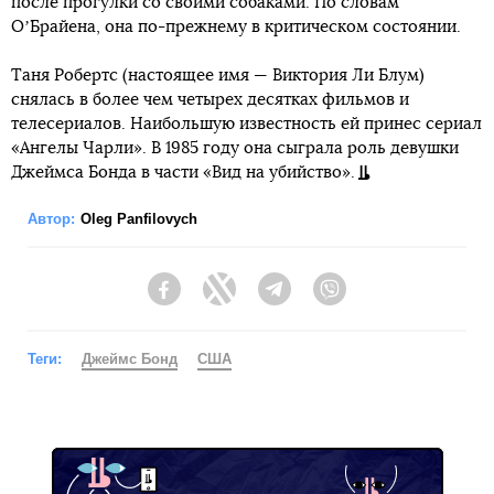
после прогулки со своими собаками. По словам
ОʼБрайена, она по-прежнему в критическом состоянии.
Таня Робертс (настоящее имя — Виктория Ли Блум)
снялась в более чем четырех десятках фильмов и
телесериалов. Наибольшую известность ей принес сериал
«Ангелы Чарли». В 1985 году она сыграла роль девушки
Джеймса Бонда в части «Вид на убийство».
Автор:
Oleg Panfilovych
Facebook
Twitter
Telegram
Viber
Теги:
Джеймс Бонд
США