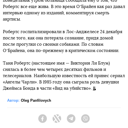
понедельник утром больница сообщила ему о том, что
Робертс все еще жива. В это время ОʼБрайен как раз давал
интервью одному из изданий, комментируя смерть
акртисы.
Робертс госпитализировали в Лос-Анджелесе 24 декабря
после того, как она потеряла сознание, придя домой
после прогулки со своими собаками. По словам
ОʼБрайена, она по-прежнему в критическом состоянии.
Таня Робертс (настоящее имя — Виктория Ли Блум)
снялась в более чем четырех десятках фильмов и
телесериалов. Наибольшую известность ей принес сериал
«Ангелы Чарли». В 1985 году она сыграла роль девушки
Джеймса Бонда в части «Вид на убийство».
Автор:
Oleg Panfilovych
Facebook
Twitter
Telegram
Viber