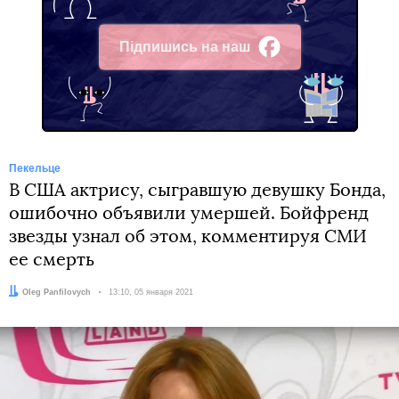
Підпишись на наш
Facebook
Пекельце
В США актрису, сыгравшую девушку Бонда,
ошибочно объявили умершей. Бойфренд
звезды узнал об этом, комментируя СМИ
ее смерть
Автор:
Oleg Panfilovych
Дата:
13:10, 05 января 2021