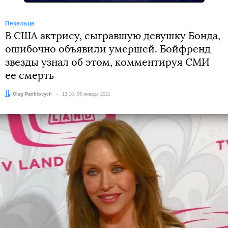
Пекельце
В США актрису, сыгравшую девушку Бонда,
ошибочно объявили умершей. Бойфренд
звезды узнал об этом, комментируя СМИ
ее смерть
Автор:
Oleg Panfilovych
Дата:
13:10, 05 января 2021