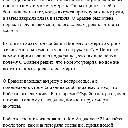
после травмы и может умереть. Он находился с ней в
больничной палате, когда актриса протянула к нему руки,
а затем закрыла глаза и затихла. ОʼБрайен был очень
поражен случившимся и, по его словам, решил, что она
умерла.
Выйдя из палаты, он сообщил Пингелу о смерти актрисы,
заявив, что она «умерла у него на руках». Сам Пингел в
комментарии изданию подчеркнул, что так и не понял,
почему ОʼБрайен решил, что Робертс умерла, но все же
выпустил пресс-релиз о ее смерти.
ОʼБрайен навещал актрису в воскресенье, а в
понедельник утром больница сообщила ему о том, что
Робертс все еще жива. В это время ОʼБрайен как раз давал
интервью одному из изданий, комментируя смерть
акртисы.
Робертс госпитализировали в Лос-Анджелесе 24 декабря
после того, как она потеряла сознание, придя домой