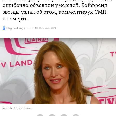
ошибочно объявили умершей. Бойфренд
звезды узнал об этом, комментируя СМИ
ее смерть
Автор:
Oleg Panfilovych
Дата:
13:10, 05 января 2021
YouTube / Inside Edition