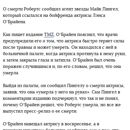
О смерти Робертс сообщил агент звезды Майк Пингел,
который ссылался на бойфренда актрисы Лэнса
ОʼБрайена.
Как пишет издание
TMZ
, ОʼБрайен пояснил, что врачи
предупредили его о том, что актриса быстро теряет силы
после травмы и может умереть. Он находился с ней в
больничной палате, когда актриса протянула к нему руки,
а затем закрыла глаза и затихла. ОʼБрайен был очень
поражен случившимся и, по его словам, решил, что она
умерла.
Выйдя из палаты, он сообщил Пингелу о смерти актрисы,
заявив, что она «умерла у него на руках». Сам Пингел в
комментарии изданию подчеркнул, что так и не понял,
почему ОʼБрайен решил, что Робертс умерла, но все же
выпустил пресс-релиз о ее смерти.
ОʼБрайен навещал актрису в воскресенье, а в