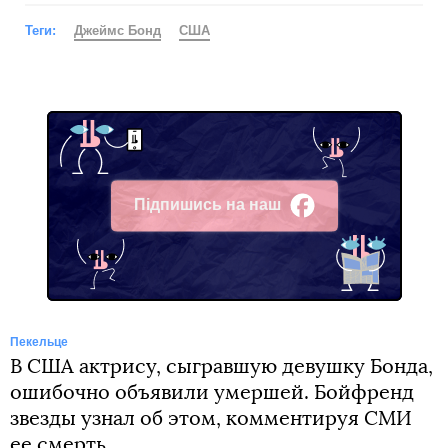
Теги:
Джеймс Бонд
США
Підпишись на наш
Facebook
Пекельце
В США актрису, сыгравшую девушку Бонда,
ошибочно объявили умершей. Бойфренд
звезды узнал об этом, комментируя СМИ
ее смерть