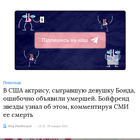
Підпишись на наш
Telegram
Пекельце
В США актрису, сыгравшую девушку Бонда,
ошибочно объявили умершей. Бойфренд
звезды узнал об этом, комментируя СМИ
ее смерть
Автор:
Oleg Panfilovych
Дата:
13:10, 05 января 2021