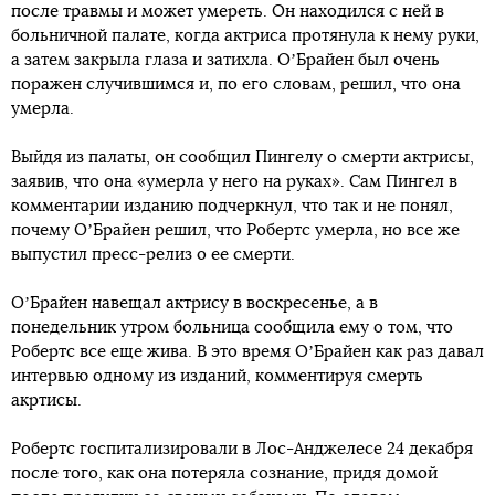
после травмы и может умереть. Он находился с ней в
больничной палате, когда актриса протянула к нему руки,
а затем закрыла глаза и затихла. ОʼБрайен был очень
поражен случившимся и, по его словам, решил, что она
умерла.
Выйдя из палаты, он сообщил Пингелу о смерти актрисы,
заявив, что она «умерла у него на руках». Сам Пингел в
комментарии изданию подчеркнул, что так и не понял,
почему ОʼБрайен решил, что Робертс умерла, но все же
выпустил пресс-релиз о ее смерти.
ОʼБрайен навещал актрису в воскресенье, а в
понедельник утром больница сообщила ему о том, что
Робертс все еще жива. В это время ОʼБрайен как раз давал
интервью одному из изданий, комментируя смерть
акртисы.
Робертс госпитализировали в Лос-Анджелесе 24 декабря
после того, как она потеряла сознание, придя домой