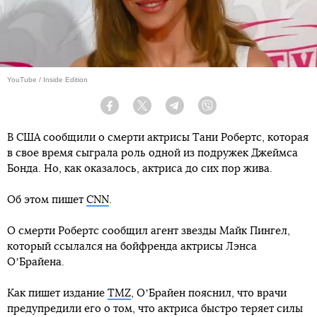
YouTube / Inside Edition
Facebook
Twitter
Telegram
Viber
В США сообщили о смерти актрисы Тани Робертс, которая
в свое время сыграла роль одной из подружек Джеймса
Бонда. Но, как оказалось, актриса до сих пор жива.
Об этом пишет
CNN
.
О смерти Робертс сообщил агент звезды Майк Пингел,
который ссылался на бойфренда актрисы Лэнса
ОʼБрайена.
Как пишет издание
TMZ
, ОʼБрайен пояснил, что врачи
предупредили его о том, что актриса быстро теряет силы