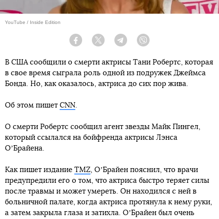
YouTube / Inside Edition
Facebook
Twitter
Telegram
Viber
В США сообщили о смерти актрисы Тани Робертс, которая
в свое время сыграла роль одной из подружек Джеймса
Бонда. Но, как оказалось, актриса до сих пор жива.
Об этом пишет
CNN
.
О смерти Робертс сообщил агент звезды Майк Пингел,
который ссылался на бойфренда актрисы Лэнса
ОʼБрайена.
Как пишет издание
TMZ
, ОʼБрайен пояснил, что врачи
предупредили его о том, что актриса быстро теряет силы
после травмы и может умереть. Он находился с ней в
больничной палате, когда актриса протянула к нему руки,
а затем закрыла глаза и затихла. ОʼБрайен был очень