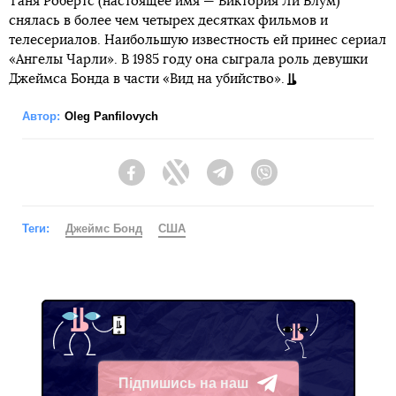
Таня Робертс (настоящее имя — Виктория Ли Блум)
снялась в более чем четырех десятках фильмов и
телесериалов. Наибольшую известность ей принес сериал
«Ангелы Чарли». В 1985 году она сыграла роль девушки
Джеймса Бонда в части «Вид на убийство».
Автор:
Oleg Panfilovych
Facebook
Twitter
Telegram
Viber
Теги:
Джеймс Бонд
США
Підпишись на наш
Telegram