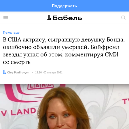
Поддержать
Facebook
Telegram
Twitter
Instagram
Меню
Пои
по
сай
Пекельце
В США актрису, сыгравшую девушку Бонда,
ошибочно объявили умершей. Бойфренд
звезды узнал об этом, комментируя СМИ
ее смерть
Автор:
Oleg Panfilovych
Дата:
13:10, 05 января 2021