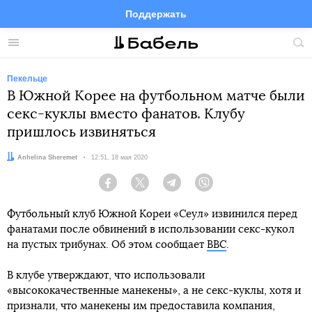
Поддержать
Facebook
Telegram
Twitter
Instagram
Меню
Пои
по
сай
Пекельце
В Южной Корее на футбольном матче были
секс-куклы вместо фанатов. Клубу
пришлось извиняться
Автор:
Anhelina Sheremet
Дата:
12:51, 18 мая 2020
Facebook
Twitter
Telegram
Viber
Футбольный клуб Южной Кореи «Сеул» извинился перед
фанатами после обвинений в использовании секс-кукол
на пустых трибунах. Об этом сообщает
BBC
.
В клубе утверждают, что использовали
«высококачественные манекены», а не секс-куклы, хотя и
признали, что манекены им предоставила компания,