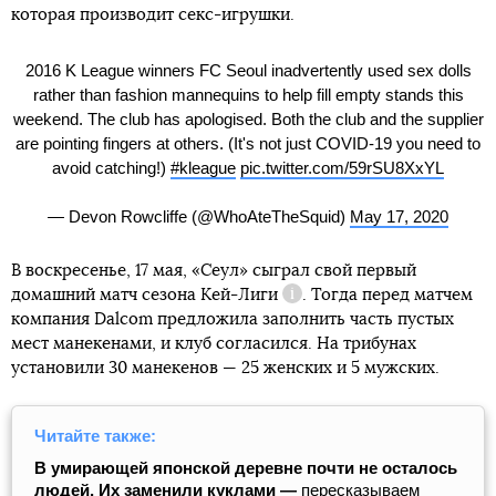
которая производит секс-игрушки.
2016 K League winners FC Seoul inadvertently used sex dolls
rather than fashion mannequins to help fill empty stands this
weekend. The club has apologised. Both the club and the supplier
are pointing fingers at others. (It's not just COVID-19 you need to
avoid catching!)
#kleague
pic.twitter.com/59rSU8XxYL
— Devon Rowcliffe (@WhoAteTheSquid)
May 17, 2020
В воскресенье, 17 мая, «Сеул» сыграл свой первый
домашний матч сезона
Кей-Лиги
. Тогда перед матчем
Справка
компания Dalcom предложила заполнить часть пустых
мест манекенами, и клуб согласился. На трибунах
установили 30 манекенов — 25 женских и 5 мужских.
Читайте также:
В умирающей японской деревне почти не осталось
людей. Их заменили куклами —
пересказываем