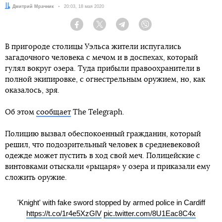
Автор:
Дмитрий Мрачник
Дата:
20:03, 18 мая 2020
Facebook
Twitter
Telegram
Viber
В пригороде столицы Уэльса жители испугались
загадочного человека с мечом и в доспехах, который
гулял вокруг озера. Туда прибыли правоохранители в
полной экипировке, с огнестрельным оружием, но, как
оказалось, зря.
Об этом
сообщает
The Telegraph.
Полицию вызвал обеспокоенный гражданин, который
решил, что подозрительный человек в средневековой
одежде может пустить в ход свой меч. Полицейские с
винтовками отыскали «рыцаря» у озера и приказали ему
сложить оружие.
'Knight' with fake sword stopped by armed police in Cardiff
https://t.co/1r4e5XzGlV
pic.twitter.com/8U1Eac8C4x