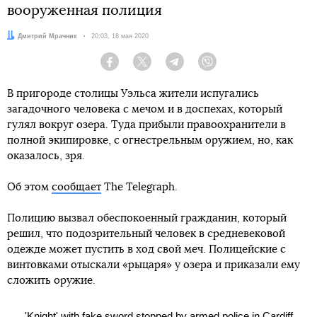
вооруженная полиция
Автор:
Дмитрий Мрачник
Дата:
20:03, 18 мая 2020
Facebook
Twitter
Telegram
Viber
В пригороде столицы Уэльса жители испугались
загадочного человека с мечом и в доспехах, который
гулял вокруг озера. Туда прибыли правоохранители в
полной экипировке, с огнестрельным оружием, но, как
оказалось, зря.
Об этом
сообщает
The Telegraph.
Полицию вызвал обеспокоенный гражданин, который
решил, что подозрительный человек в средневековой
одежде может пустить в ход свой меч. Полицейские с
винтовками отыскали «рыцаря» у озера и приказали ему
сложить оружие.
'Knight' with fake sword stopped by armed police in Cardiff