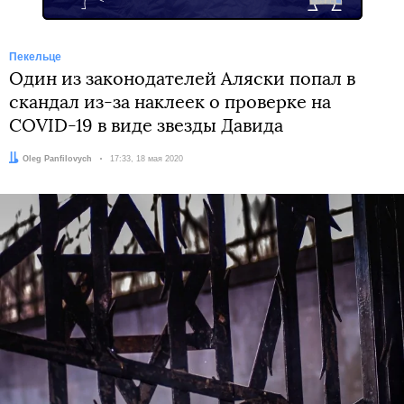
Пекельце
Один из законодателей Аляски попал в
скандал из-за наклеек о проверке на
COVID-19 в виде звезды Давида
Автор:
Oleg Panfilovych
Дата:
17:33, 18 мая 2020