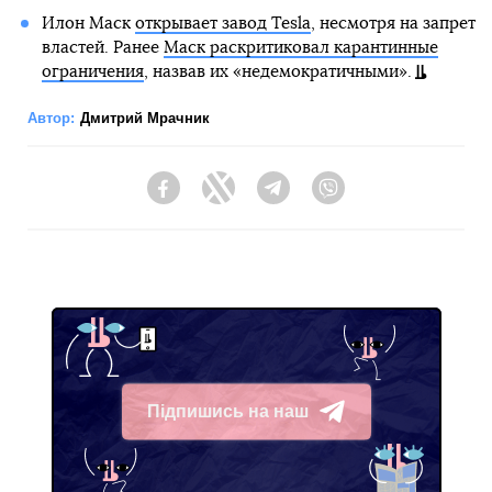
Илон Маск
открывает завод Tesla
, несмотря на запрет
властей. Ранее
Маск раскритиковал карантинные
ограничения
, назвав их «недемократичными».
Автор:
Дмитрий Мрачник
Facebook
Twitter
Telegram
Viber
Підпишись на наш
Telegram