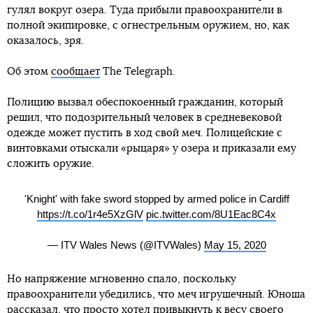
гулял вокруг озера. Туда прибыли правоохранители в
полной экипировке, с огнестрельным оружием, но, как
оказалось, зря.
Об этом
сообщает
The Telegraph.
Полицию вызвал обеспокоенный гражданин, который
решил, что подозрительный человек в средневековой
одежде может пустить в ход свой меч. Полицейские с
винтовками отыскали «рыцаря» у озера и приказали ему
сложить оружие.
'Knight' with fake sword stopped by armed police in Cardiff
https://t.co/1r4e5XzGlV
pic.twitter.com/8U1Eac8C4x
— ITV Wales News (@ITVWales)
May 15, 2020
Но напряжение мгновенно спало, поскольку
правоохранители убедились, что меч игрушечный. Юноша
рассказал, что просто хотел привыкнуть к весу своего