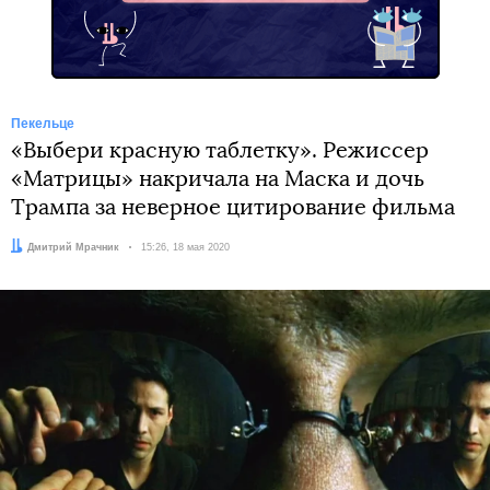
Пекельце
«Выбери красную таблетку». Режиссер
«Матрицы» накричала на Маска и дочь
Трампа за неверное цитирование фильма
Автор:
Дмитрий Мрачник
Дата:
15:26, 18 мая 2020