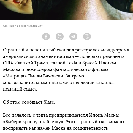
Сриншот из х/ф «Матрица»
Facebook
Twitter
Telegram
Viber
Странный и непонятный скандал разгорелся между тремя
американскими знаменитостями — дочерью президента
США Иванкой Трамп, главой Tesla и SpaсeX Илоном
Маском и режиссером фантастического фильма
«Матрица» Лилли Вачовски. За тремя
многозначительными твитами этих людей затаился
немалый смысл.
Об этом сообщает Slate.
Все началось с твита предпринимателя Илона Маска:
«Выбери красную таблетку». Этот странный твит можно
воспринять как намек Маска на сомнительность