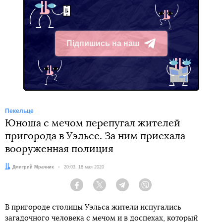
Підпишись на наш
Telegram
Пекельце
Юноша с мечом перепугал жителей
пригорода в Уэльсе. За ним приехала
вооруженная полиция
Автор:
Дмитрий Мрачник
Дата:
20:03, 18 мая 2020
Facebook
Twitter
Telegram
Viber
В пригороде столицы Уэльса жители испугались
загадочного человека с мечом и в доспехах, который