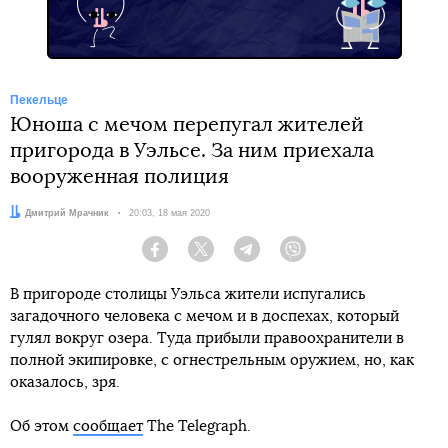
Пекельце
Юноша с мечом перепугал жителей
пригорода в Уэльсе. За ним приехала
вооруженная полиция
Автор:
Дмитрий Мрачник
Дата:
20:03, 18 мая 2020
Facebook
Twitter
Telegram
Viber
В пригороде столицы Уэльса жители испугались
загадочного человека с мечом и в доспехах, который
гулял вокруг озера. Туда прибыли правоохранители в
полной экипировке, с огнестрельным оружием, но, как
оказалось, зря.
Об этом
сообщает
The Telegraph.