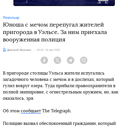
Пекельце
Юноша с мечом перепугал жителей
пригорода в Уэльсе. За ним приехала
вооруженная полиция
Автор:
Дмитрий Мрачник
Дата:
20:03, 18 мая 2020
Facebook
Twitter
Telegram
Viber
В пригороде столицы Уэльса жители испугались
загадочного человека с мечом и в доспехах, который
гулял вокруг озера. Туда прибыли правоохранители в
полной экипировке, с огнестрельным оружием, но, как
оказалось, зря.
Об этом
сообщает
The Telegraph.
Полицию вызвал обеспокоенный гражданин, который