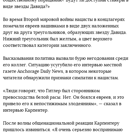
общественному порицанию? Будут ли доступны стикеры в
виде звезды Давида?»
Во время Второй мировой войны нацисты в концлагерях
помечали евреев нашивками в виде двух наложенных
друг на друга треугольников, образующих звезду Давида.
Нижний треугольник был желтым, а цвет верхнего
соответствовал категории заключенного.
Высказывания политика вызвали бурю негодования среди
его коллег. Ситуацию усугубило его интервью местной
газете Anchorage Daily News, в котором некоторые
читатели обнаружили признаки симпатии к нацистам.
«Люди говорят, что Гитлер был сторонником
превосходства белой расы. Нет. Он боялся евреев, и это
привело его к непостижимым злодеяниям», — сказал в
интервью Карпентер.
После волны общенациональной реакции Карпентеру
пришлось извиниться. «Я очень серьезно воспринимаю