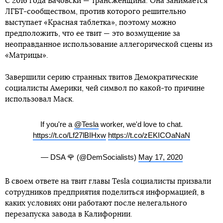
С 2016 года Вачовски — трансженщина. Она занимается
ЛГБТ-сообществом, против которого решительно
выступает «Красная таблетка», поэтому можно
предположить, что ее твит — это возмущение за
неоправданное использование аллегорической сцены из
«Матрицы».
Завершили серию странных твитов Демократические
социалисты Америки, чей символ по какой-то причине
использовал Маск.
If you're a
@Tesla
worker, we'd love to chat.
https://t.co/Lf27lBIHxw
https://t.co/zEKICOaNaN
— DSA 🌹 (@DemSocialists)
May 17, 2020
В своем ответе на твит главы Tesla социалисты призвали
сотрудников предприятия поделиться информацией, в
каких условиях они работают после нелегального
перезапуска завода в Калифорнии.