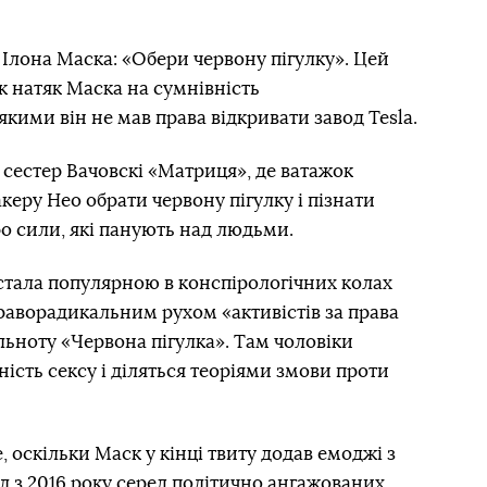
 Ілона Маска: «Обери червону пігулку». Цей
 натяк Маска на сумнівність
якими він не мав права відкривати завод Tesla.
 сестер Вачовскі «Матриця», де ватажок
еру Нео обрати червону пігулку і пізнати
о сили, які панують над людьми.
стала популярною в конспірологічних колах
раворадикальним рухом «активістів за права
ільноту «Червона пігулка». Там чоловіки
ність сексу і діляться теоріями змови проти
 оскільки Маск у кінці твиту додав емоджі з
 з 2016 року серед політично ангажованих