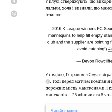
У клубі стверджують, що викори
Telegram
ляльки, хоча і визнали, що мане
іграшки.
Viber
2016 K League winners FC Seoul 
mannequins to help fill empty sta
club and the supplier are pointing 
avoid catching!)
#
— Devon Rowclif
У неділю, 17 травня, «Сеул» зіг
. Тоді перед матчем компані
Довідка
порожніх місць манекенами, і к
манекенів — 25 жіночих та 5 чол
Читайте також: