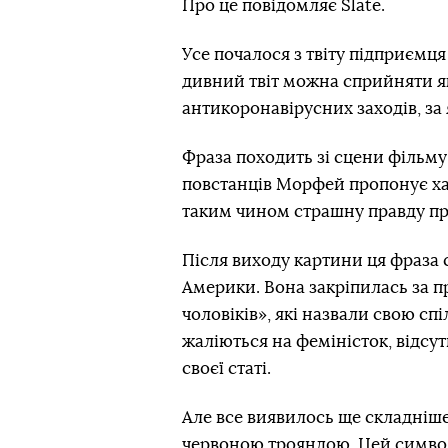
Про це повідомляє Slate.
Усе почалося з твіту підприємця
дивний твіт можна сприйняти як
антикоронавірусних заходів, за 
Фраза походить зі сцени фільму
повстанців Морфей пропонує хак
таким чином страшну правду пр
Після виходу картини ця фраза 
Америки. Вона закріпилась за п
чоловіків», які назвали свою сп
жаліються на феміністок, відсут
своєї статі.
Але все виявилось ще складніше,
червоною трояндою. Цей символ