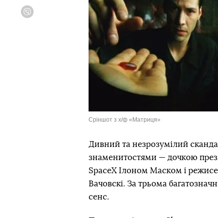
Viber
Сріншот з х/ф «Матриця»
Дивний та незрозумілий сканда
знаменитостями — дочкою прези
SpaсeX Ілоном Маском і режисе
Вачовскі. За трьома багатознач
сенс.