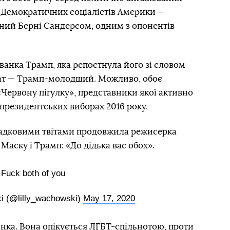
 Демократичних соціалістів Америки —
ний Берні Сандерсом, одним з опонентів
Іванка Трамп, яка репостнула його зі словом
брат — Трамп-молодший. Можливо, обоє
Червону пігулку», представники якої активно
 президентських виборах 2016 року.
агадковими твітами продовжила режисерка
 Маску і Трамп: «До дідька вас обох».
Fuck both of you
i (@lilly_wachowski)
May 17, 2020
інка. Вона опікується ЛГБТ-спільнотою, проти