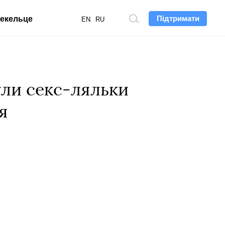
Підтримати
екельце
Пошук
EN
RU
по
сайту
ули секс-ляльки
я