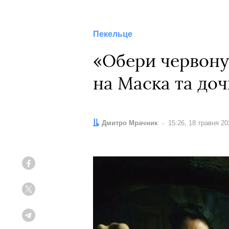
Пекельце
«Обери червону
на Маска та доч
Автор:
Дмитро Мрачник
Дата:
15:26, 18 травня 20
Facebook
Twitter
Telegram