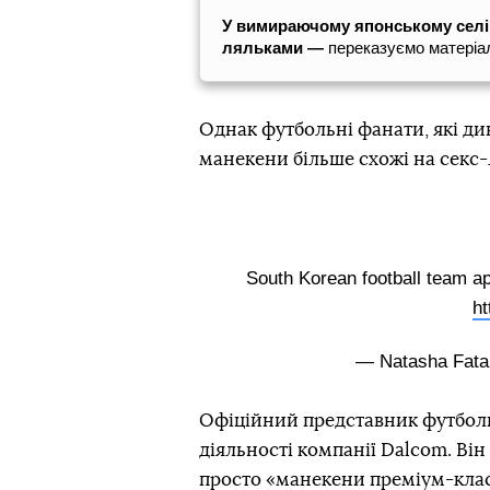
У вимираючому японському селі
ляльками —
переказуємо матеріа
Однак футбольні фанати, які ди
манекени більше схожі на секс-
South Korean football team apo
ht
— Natasha Fat
Офіційний представник футбольн
діяльності компанії Dalcom. Він
просто «манекени преміум-клас