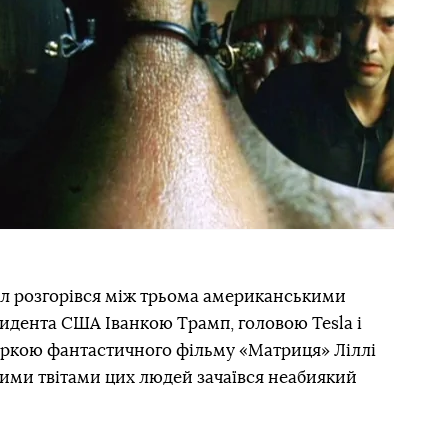
л розгорівся між трьома американськими
дента США Іванкою Трамп, головою Tesla і
ркою фантастичного фільму «Матриця» Ліллі
ними твітами цих людей зачаївся неабиякий