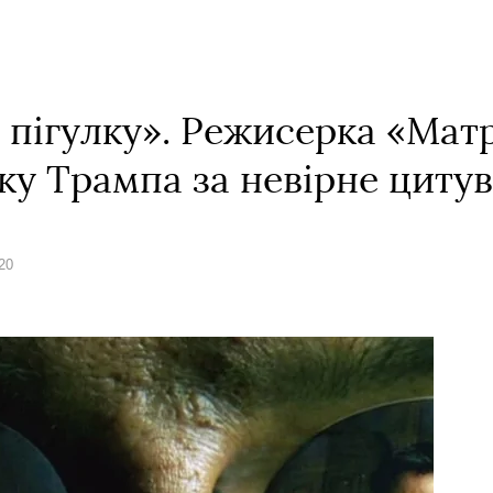
 пігулку». Режисерка «Мат
ку Трампа за невірне циту
20