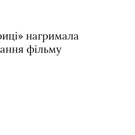
риці» нагримала
вання фільму