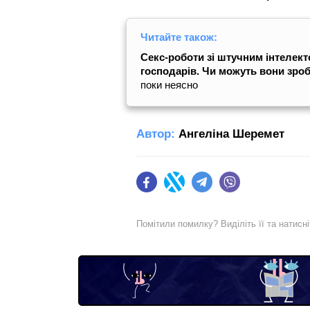
Читайте також:
Секс-роботи зі штучним інтелект
господарів. Чи можуть вони зроб
поки неясно
Автор:
Ангеліна Шеремет
Facebook
Twitter
Telegram
Viber
Помітили помилку? Виділіть її та натисн