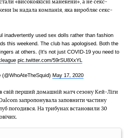
стали «високоякісні манекени», а не секс-
кени їм надала компанія, яка виробляє секс-
inadvertently used sex dolls rather than fashion
nds this weekend. The club has apologised. Both the
fingers at others. (It's not just COVID-19 you need to
kleague
pic.twitter.com/59rSU8XxYL
fe (@WhoAteTheSquid)
May 17, 2020
рав свій перший домашній матч сезону
Кей-Ліги
я Dalcom запропонувала заповнити частину
луб погодився. На трибунах встановили 30
овічих.