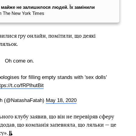
 майже не залишилося людей. Їх замінили
л The New York Times
вилися гру онлайн, помітили, що деякі
ляльок.
Oh come on.
logises for filling empty stands with 'sex dolls'
tps://t.co/fRPlhutBit
ah (@NatashaFatah)
May 18, 2020
ого клубу заявив, що він не перевіряв сферу
 додав, що компанія запевняла, що ляльки — це
у».