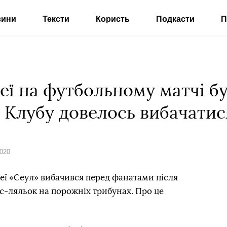
вини
Тексти
Користь
Подкасти
П
еї на футбольному матчі б
. Клубу довелось вибачатис
2020
еї «Сеул» вибачився перед фанатами після
с-ляльок на порожніх трибунах. Про це