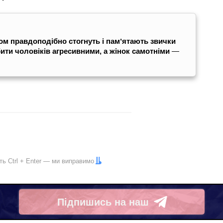
ом правдоподібно стогнуть і памʼятають звички
ити чоловіків агресивними, а жінок самотніми
—
іть
Ctrl
+
Enter
— ми виправимо
Підпишись на наш
Telegram