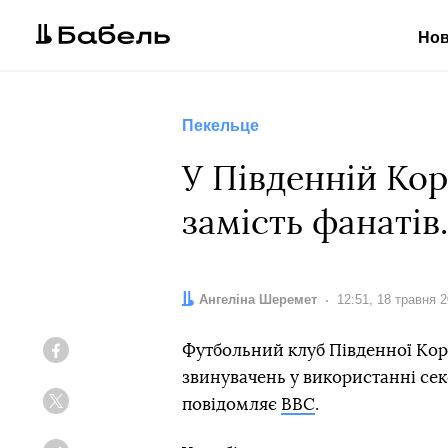
Но
Пекельце
У Південній Кор
замість фанатів
Автор:
Ангеліна Шеремет
Дата:
12:51, 18 травня 
Футбольний клуб Південної Кор
Facebook
звинувачень у використанні сек
повідомляє
BBC
.
Twitter