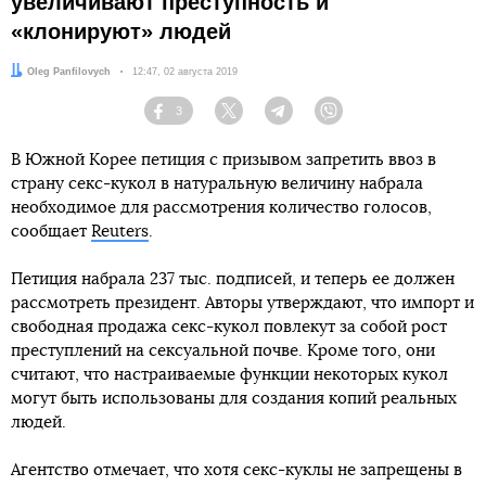
увеличивают преступность и
«клонируют» людей
Автор:
Oleg Panfilovych
Дата:
12:47, 02 августа 2019
3
Facebook
Twitter
Telegram
Viber
В Южной Корее петиция с призывом запретить ввоз в
страну секс-кукол в натуральную величину набрала
необходимое для рассмотрения количество голосов,
сообщает
Reuters
.
Петиция набрала 237 тыс. подписей, и теперь ее должен
рассмотреть президент. Авторы утверждают, что импорт и
свободная продажа секс-кукол повлекут за собой рост
преступлений на сексуальной почве. Кроме того, они
считают, что настраиваемые функции некоторых кукол
могут быть использованы для создания копий реальных
людей.
Агентство отмечает, что хотя секс-куклы не запрещены в