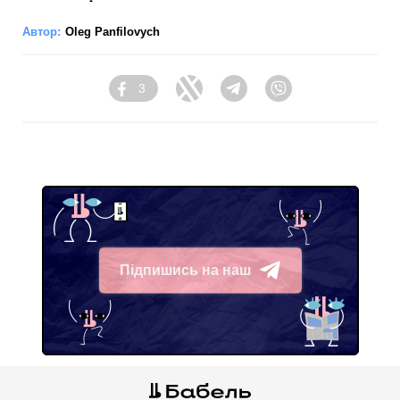
Автор:
Oleg Panfilovych
3
Facebook
Twitter
Telegram
Viber
Підпишись на наш
Telegram