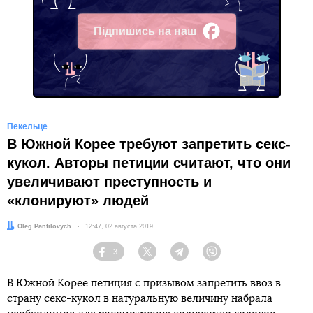
Підпишись на наш
Facebook
Пекельце
В Южной Корее требуют запретить секс-
кукол. Авторы петиции считают, что они
увеличивают преступность и
«клонируют» людей
Автор:
Oleg Panfilovych
Дата:
12:47, 02 августа 2019
3
Facebook
Twitter
Telegram
Viber
В Южной Корее петиция с призывом запретить ввоз в
страну секс-кукол в натуральную величину набрала