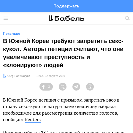
Поддержать
Facebook
Telegram
Twitter
Instagram
Меню
Пои
по
сай
Пекельце
В Южной Корее требуют запретить секс-
кукол. Авторы петиции считают, что они
увеличивают преступность и
«клонируют» людей
Автор:
Oleg Panfilovych
Дата:
12:47, 02 августа 2019
3
Facebook
Twitter
Telegram
Viber
В Южной Корее петиция с призывом запретить ввоз в
страну секс-кукол в натуральную величину набрала
необходимое для рассмотрения количество голосов,
сообщает
Reuters
.
Петиция набрала 237 тыс. подписей, и теперь ее должен