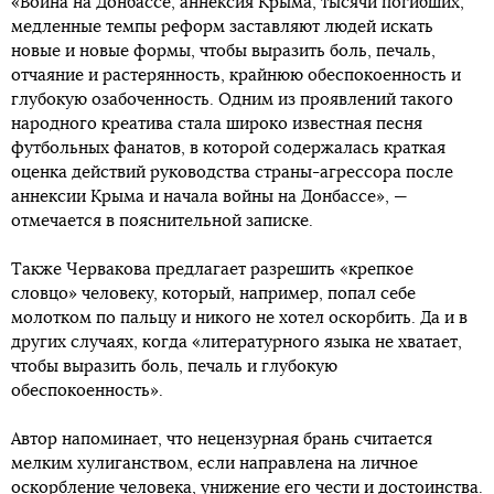
«Война на Донбассе, аннексия Крыма, тысячи погибших,
медленные темпы реформ заставляют людей искать
новые и новые формы, чтобы выразить боль, печаль,
отчаяние и растерянность, крайнюю обеспокоенность и
глубокую озабоченность. Одним из проявлений такого
народного креатива стала широко известная песня
футбольных фанатов, в которой содержалась краткая
оценка действий руководства страны-агрессора после
аннексии Крыма и начала войны на Донбассе», —
отмечается в пояснительной записке.
Также Червакова предлагает разрешить «крепкое
словцо» человеку, который, например, попал себе
молотком по пальцу и никого не хотел оскорбить. Да и в
других случаях, когда «литературного языка не хватает,
чтобы выразить боль, печаль и глубокую
обеспокоенность».
Автор напоминает, что нецензурная брань считается
мелким хулиганством, если направлена на личное
оскорбление человека, унижение его чести и достоинства.