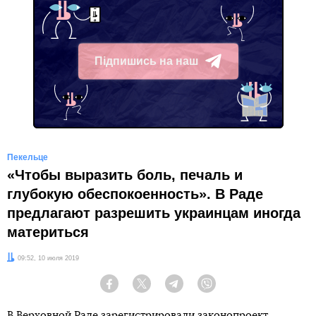
Підпишись на наш
Telegram
Пекельце
«Чтобы выразить боль, печаль и
глубокую обеспокоенность». В Раде
предлагают разрешить украинцам иногда
материться
Дата:
09:52, 10 июля 2019
Facebook
Twitter
Telegram
Viber
В Верховной Раде зарегистрировали законопроект,