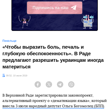
Підпишись на наш
Telegram
Пекельце
«Чтобы выразить боль, печаль и
глубокую обеспокоенность». В Раде
предлагают разрешить украинцам иногда
материться
Дата:
09:52, 10 июля 2019
Facebook
Twitter
Telegram
Viber
В Верховной Раде зарегистрировали законопроект,
альтернативный проекту о «дематюкации языка», который
внесла 3 июля народный депутат Ольга Богомолец (БПП)
.