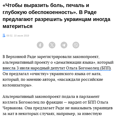
«Чтобы выразить боль, печаль и
глубокую обеспокоенность». В Раде
предлагают разрешить украинцам иногда
материться
Дата:
09:52, 10 июля 2019
Facebook
Twitter
Telegram
Viber
В Верховной Раде зарегистрировали законопроект,
альтернативный проекту о «дематюкации языка», который
внесла 3 июля народный депутат Ольга Богомолец (БПП)
.
Он предлагал «очистку» украинского языка от мата,
который, по мнению автора, «насаждали российские
колонизаторы».
Альтернативный законопроект подала в парламент
коллега Богомолец по фракции — нардеп от БПП Ольга
Червакова. Она предлагает Раде не наказывать украинцев
за мат в некоторых случаях, например, за известную