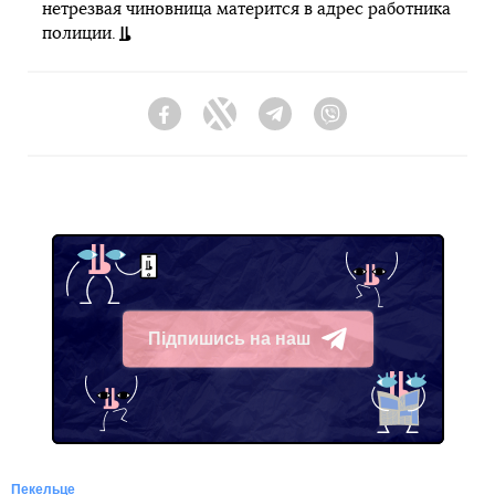
нетрезвая чиновница матерится в адрес работника
полиции.
Facebook
Twitter
Telegram
Viber
Підпишись на наш
Telegram
Пекельце