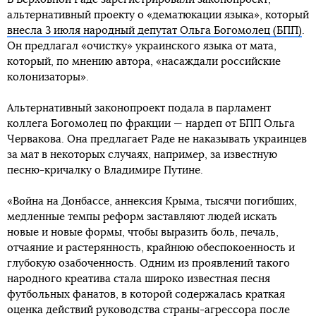
альтернативный проекту о «дематюкации языка», который
внесла 3 июля народный депутат Ольга Богомолец (БПП)
.
Он предлагал «очистку» украинского языка от мата,
который, по мнению автора, «насаждали российские
колонизаторы».
Альтернативный законопроект подала в парламент
коллега Богомолец по фракции — нардеп от БПП Ольга
Червакова. Она предлагает Раде не наказывать украинцев
за мат в некоторых случаях, например, за известную
песню-кричалку о Владимире Путине.
«Война на Донбассе, аннексия Крыма, тысячи погибших,
медленные темпы реформ заставляют людей искать
новые и новые формы, чтобы выразить боль, печаль,
отчаяние и растерянность, крайнюю обеспокоенность и
глубокую озабоченность. Одним из проявлений такого
народного креатива стала широко известная песня
футбольных фанатов, в которой содержалась краткая
оценка действий руководства страны-агрессора после