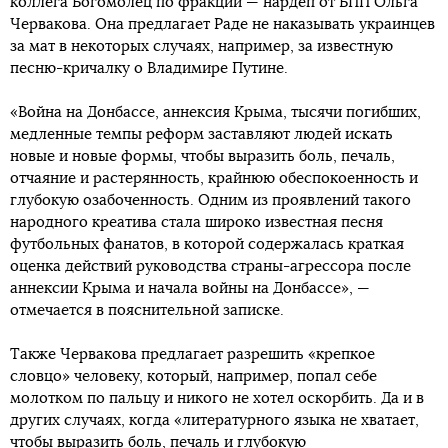
коллега Богомолец по фракции — нардеп от БПП Ольга
Червакова. Она предлагает Раде не наказывать украинцев
за мат в некоторых случаях, например, за известную
песню-кричалку о Владимире Путине.
«Война на Донбассе, аннексия Крыма, тысячи погибших,
медленные темпы реформ заставляют людей искать
новые и новые формы, чтобы выразить боль, печаль,
отчаяние и растерянность, крайнюю обеспокоенность и
глубокую озабоченность. Одним из проявлений такого
народного креатива стала широко известная песня
футбольных фанатов, в которой содержалась краткая
оценка действий руководства страны-агрессора после
аннексии Крыма и начала войны на Донбассе», —
отмечается в пояснительной записке.
Также Червакова предлагает разрешить «крепкое
словцо» человеку, который, например, попал себе
молотком по пальцу и никого не хотел оскорбить. Да и в
других случаях, когда «литературного языка не хватает,
чтобы выразить боль, печаль и глубокую