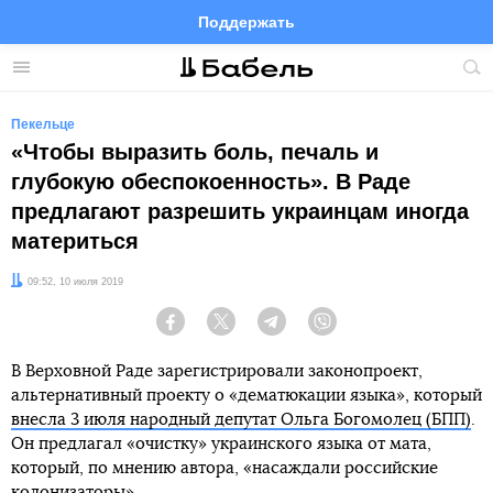
Поддержать
Facebook
Telegram
Twitter
Instagram
Меню
Пои
по
сай
Пекельце
«Чтобы выразить боль, печаль и
глубокую обеспокоенность». В Раде
предлагают разрешить украинцам иногда
материться
Дата:
09:52, 10 июля 2019
Facebook
Twitter
Telegram
Viber
В Верховной Раде зарегистрировали законопроект,
альтернативный проекту о «дематюкации языка», который
внесла 3 июля народный депутат Ольга Богомолец (БПП)
.
Он предлагал «очистку» украинского языка от мата,
который, по мнению автора, «насаждали российские
колонизаторы».