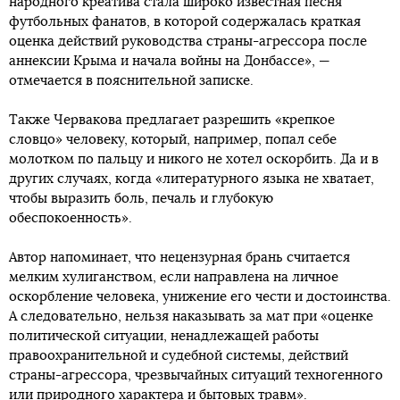
народного креатива стала широко известная песня
футбольных фанатов, в которой содержалась краткая
оценка действий руководства страны-агрессора после
аннексии Крыма и начала войны на Донбассе», —
отмечается в пояснительной записке.
Также Червакова предлагает разрешить «крепкое
словцо» человеку, который, например, попал себе
молотком по пальцу и никого не хотел оскорбить. Да и в
других случаях, когда «литературного языка не хватает,
чтобы выразить боль, печаль и глубокую
обеспокоенность».
Автор напоминает, что нецензурная брань считается
мелким хулиганством, если направлена на личное
оскорбление человека, унижение его чести и достоинства.
А следовательно, нельзя наказывать за мат при «оценке
политической ситуации, ненадлежащей работы
правоохранительной и судебной системы, действий
страны-агрессора, чрезвычайных ситуаций техногенного
или природного характера и бытовых травм».