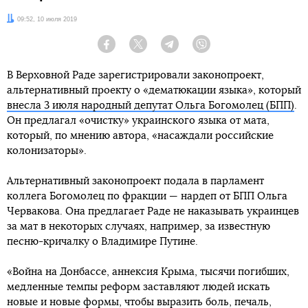
Дата:
09:52, 10 июля 2019
Facebook
Twitter
Telegram
Viber
В Верховной Раде зарегистрировали законопроект,
альтернативный проекту о «дематюкации языка», который
внесла 3 июля народный депутат Ольга Богомолец (БПП)
.
Он предлагал «очистку» украинского языка от мата,
который, по мнению автора, «насаждали российские
колонизаторы».
Альтернативный законопроект подала в парламент
коллега Богомолец по фракции — нардеп от БПП Ольга
Червакова. Она предлагает Раде не наказывать украинцев
за мат в некоторых случаях, например, за известную
песню-кричалку о Владимире Путине.
«Война на Донбассе, аннексия Крыма, тысячи погибших,
медленные темпы реформ заставляют людей искать
новые и новые формы, чтобы выразить боль, печаль,