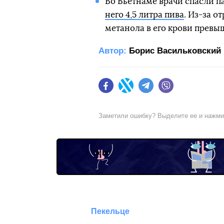
Во Вьетнаме врачи спасли п
него 4,5 литра пива
. Из-за 
метанола в его крови превыша
Автор:
Борис Васильковский
Facebook
Twitter
Telegram
Viber
Заметили ошибку? Выделите ее и нажм
Пекельце