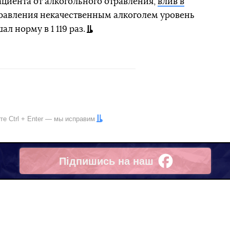
ациента от алкогольного отравления,
влив в
отравления некачественным алкоголем уровень
л норму в 1 119 раз.
ите
Ctrl
+
Enter
— мы исправим
Підпишись на наш
Facebook