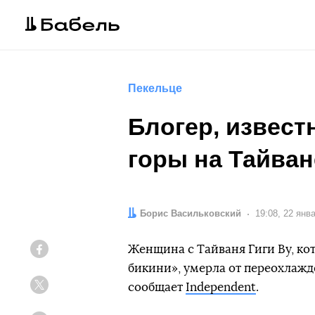
Пекельце
Блогер, извест
горы на Тайван
Автор:
Борис Васильковский
Дата:
19:08, 22 янв
Женщина с Тайваня Гиги Ву, ко
Facebook
бикини», умерла от переохлажд
сообщает
Independent
.
Twitter