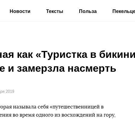
Новости
Тексты
Польза
Пекельц
ная как «Туристка в бикин
е и замерзла насмерть
аря 2019
торая называла себя «путешественницей в
ения во время одного из восхождений на гору,