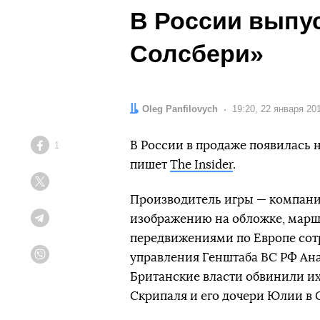
В России выпу
Солсбери»
Автор:
Oleg Panfilovych
Дата:
19:20, 22 января 20
В России в продаже появилась н
1
Facebook
пишет
The Insider
.
Twitter
Производитель игры — компания
изображению на обложке, маршр
Telegram
передвижениями по Европе сот
управления Генштаба ВС РФ Ан
Viber
Британские власти обвинили их
Скрипаля и его дочери Юлии в 