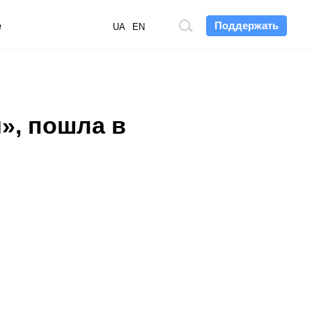
Поддержать
е
Поиск
UA
EN
по
сайту
и», пошла в