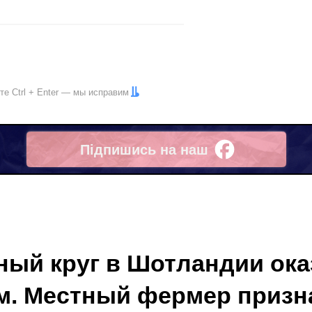
ите
Ctrl
+
Enter
— мы исправим
Підпишись на наш
Facebook
ный круг в Шотландии ока
м. Местный фермер призна