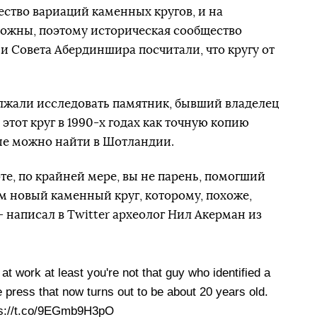
ество вариаций каменных кругов, и на
ложны, поэтому историческая сообщество
 Совета Абердиншира посчитали, что кругу от
олжали исследовать памятник, бывший владелец
этот круг в 1990-х годах как точную копию
ые можно найти в Шотландии.
оте, по крайней мере, вы не парень, помогший
 новый каменный круг, которому, похоже,
 — написал в Twitter археолог Нил Акерман из
t work at least you're not that guy who identified a
e press that now turns out to be about 20 years old.
ps://t.co/9EGmb9H3pO