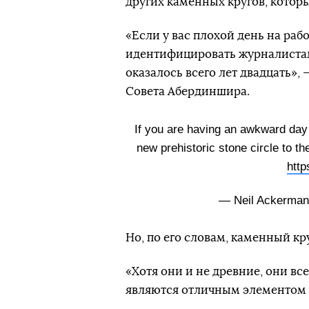
других каменных кругов, котор
«Если у вас плохой день на раб
идентифицировать журналистам
оказалось всего лет двадцать»,
Совета Абердиншира.
If you are having an awkward day a
new prehistoric stone circle to th
htt
— Neil Ackerma
Но, по его словам, каменный кр
«Хотя они и не древние, они вс
являются отличным элементом 