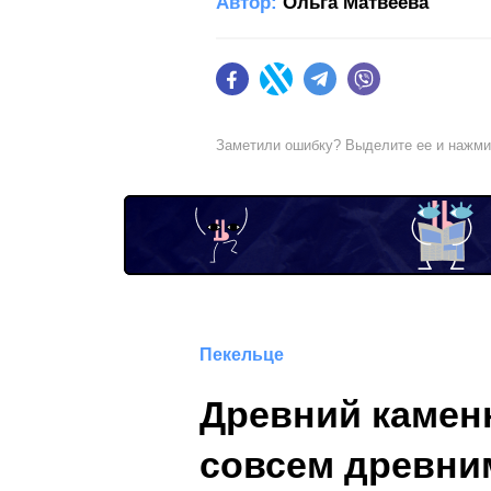
Автор:
Ольга Матвеева
Facebook
Twitter
Telegram
Viber
Заметили ошибку? Выделите ее и нажм
Пекельце
Древний камен
совсем древни