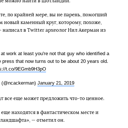
ые можно найти в Шотландии.
оте, по крайней мере, вы не парень, помогший
 новый каменный круг, которому, похоже,
 — написал в Twitter археолог Нил Акерман из
t work at least you're not that guy who identified a
e press that now turns out to be about 20 years old.
ps://t.co/9EGmb9H3pO
n (@ncackerman)
January 21, 2019
уг все еще может предложить что-то ценное.
е еще находятся в фантастическом месте и
ландшафта», — отметил он.