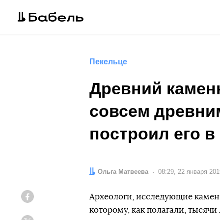
Пекельце
Древний камен
совсем древни
построил его в 
Автор:
Ольга Матвеева
Дата:
08:29, 22 января 201
Археологи, исследующие камен
Facebook
которому, как полагали, тысяч