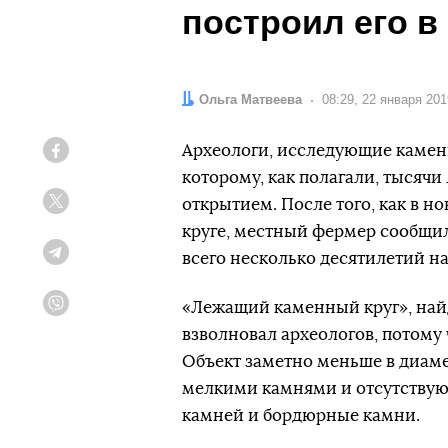
построил его в 
Автор:
Ольга Матвеева
Дата:
08:29, 22 января 201
Археологи, исследующие камен
Facebook
которому, как полагали, тысяч
открытием. После того, как в 
Twitter
круге, местный фермер сообщил
всего несколько десятилетий н
Telegram
«Лежащий каменный круг», на
Viber
взволновал археологов, потому 
Объект заметно меньше в диамет
мелкими камнями и отсутствую
камней и бордюрные камни.