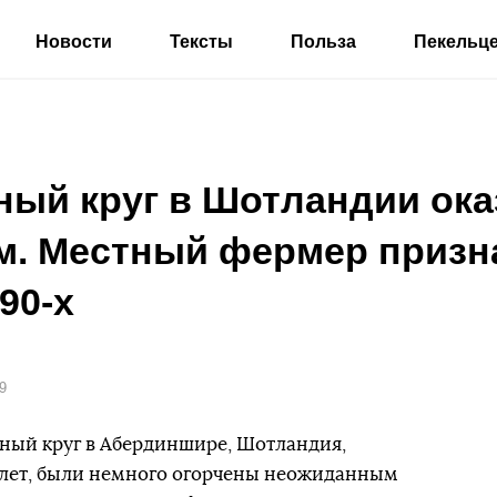
Новости
Тексты
Польза
Пекельц
ный круг в Шотландии ока
м. Местный фермер призна
90-х
9
ный круг в Абердиншире, Шотландия,
и лет, были немного огорчены неожиданным