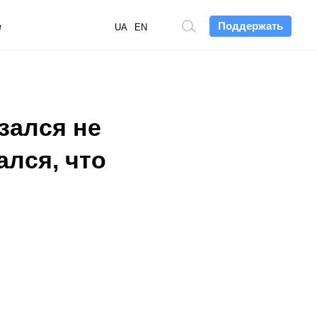
Поддержать
е
Поиск
UA
EN
по
сайту
зался не
лся, что