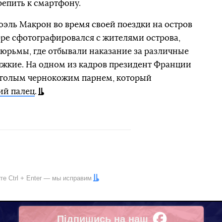
епить к смартфону.
ль Макрон во время своей поездки на остров
ре сфотографировался с жителями острова,
юрьмы, где отбывали наказание за различные
тяжкие. На одном из кадров президент Франции
луголым чернокожим парнем, который
ий палец
.
ите
Ctrl
+
Enter
— мы исправим
Підпишись на наш