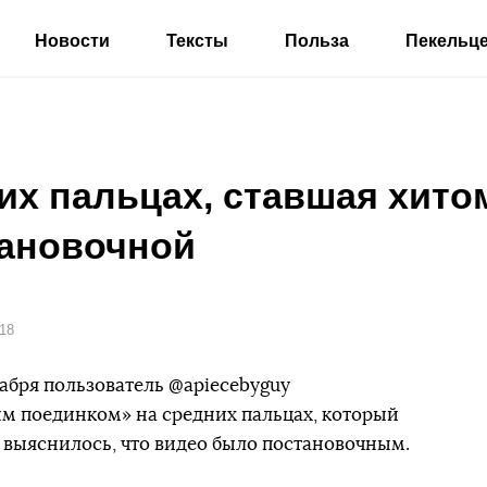
Новости
Тексты
Польза
Пекельц
х пальцах, ставшая хитом 
тановочной
018
кабря пользователь @apiecebyguy
ым поединком» на средних пальцах, который
 выяснилось, что видео было постановочным.