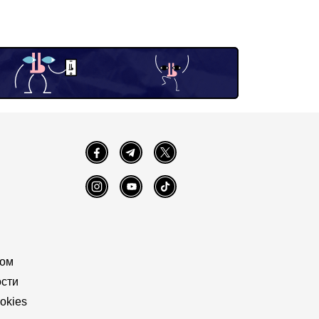
Facebook
Telegram
Twitter
Instagram
YouTube
TikTok
том
сти
okies