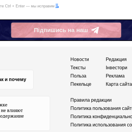
ите
Ctrl
+
Enter
— мы исправим
Підпишись на наш
Telegram
Новости
Редакция
Тексты
Інвестори
Польза
Реклама
ак и почему
Пекельце
Карта сайта
Правила редакции
ржке
Политика пользования сай
 не влияют
содержание
Политика конфиденциально
Политика использования co