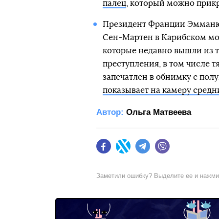
палец
, который можно прикр
Президент Франции Эмманюэ
Сен-Мартен в Карибском мо
которые недавно вышли из т
преступления, в том числе 
запечатлен в обнимку с по
показывает на камеру средн
Автор:
Ольга Матвеева
Facebook
Twitter
Telegram
Viber
Заметили ошибку? Выделите ее и нажм