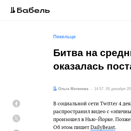
Пекельце
Битва на средни
оказалась пос
Автор:
Ольга Матвеева
Дата:
14:57, 05 декабря 2
В социальной сети Twitter 4 де
Facebook
распространил видео с «эпичн
произошел в Нью-Йорке. Позже
Twitter
Об этом пишет
DailyBeast
.