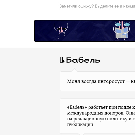
Заметили ошибку? Выделите ее и нажм
к
Меня всегда интересует —
«Бабель» работает при подде
международных доноров. Они
на редакционную политику и 
публикаций.