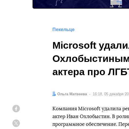
Пекельце
Microsoft удал
Охлобыстиным»
актера про ЛГБ
Автор:
Ольга Матвеева
Дата:
16:18, 05 декабря 2
Компания Microsoft удалила ре
Facebook
актер Иван Охлобыстин. В рол
программное обеспечение. Пере
Twitter