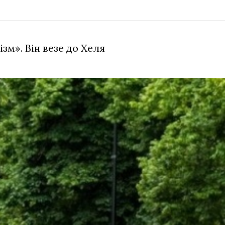
зм». Він везе до Хеля