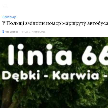
Меню
Пекельце
У Польщі змінили номер маршруту автобуса з
Автор:
Дата:
Ліза Бровко
07:22, 17 червня 2023