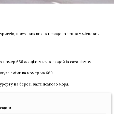
туристів, проте викликав незадоволення у місцевих
 А номер 666 асоціюється в людей із сатанізмом.
ву» і змінила номер на 669.
рорту на березі Балтійського моря.
родати