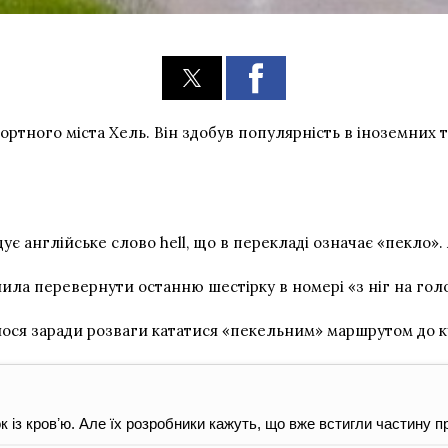
ортного міста Хель. Він здобув популярність в іноземних 
ує англійське слово hell, що в перекладі означає «пекло».
ила перевернути останню шестірку в номері «з ніг на голо
лося заради розваги кататися «пекельним» маршрутом до ку
 із кровʼю. Але їх розробники кажуть, що вже встигли частину п