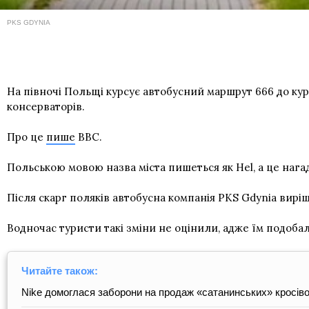
PKS GDYNIA
На півночі Польщі курсує автобусний маршрут 666 до кур
консерваторів.
Про це
пише
BBC.
Польською мовою назва міста пишеться як Hel, а це нагад
Після скарг поляків автобусна компанія PKS Gdynia виріш
Водночас туристи такі зміни не оцінили, адже їм подоба
Читайте також:
Nike домоглася заборони на продаж «сатанинських» кросівок