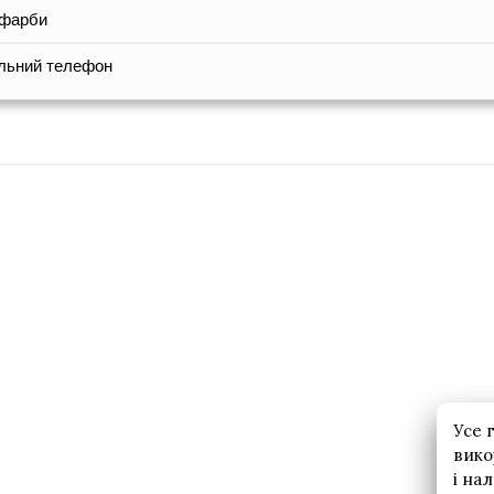
 фарби
ільний телефон
Усе 
вико
і на