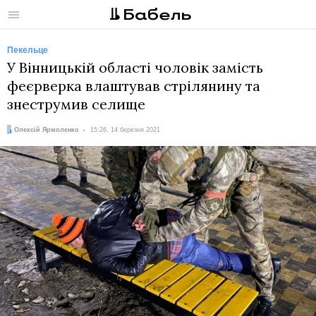
Меню
Пекельце
У Вінницькій області чоловік замість
феєрверка влаштував стрілянину та
знеструмив селище
Автор:
Дата:
Олексій Ярмоленко
15:26, 14 березня 2021