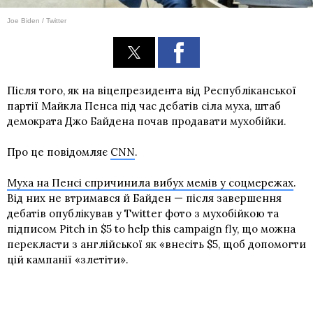
Joe Biden / Twitter
Після того, як на віцепрезидента від Республіканської
партії Майкла Пенса під час дебатів сіла муха, штаб
демократа Джо Байдена почав продавати мухобійки.
Про це повідомляє
CNN
.
Муха на Пенсі спричинила вибух мемів у соцмережах
.
Від них не втримався й Байден — після завершення
дебатів опублікував у Twitter фото з мухобійкою та
підписом Pitch in $5 to help this campaign fly, що можна
перекласти з англійської як «внесіть $5, щоб допомогти
цій кампанії «злетіти».