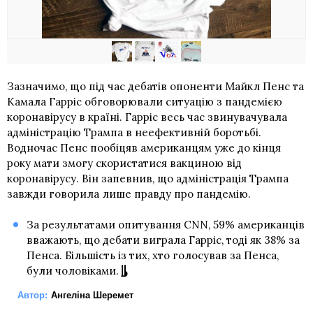
Зазначимо, що під час дебатів опоненти Майкл Пенс та
Камала Гарріс обговорювали ситуацію з пандемією
коронавірусу в країні. Гарріс весь час звинувачувала
адміністрацію Трампа в неефективній боротьбі.
Водночас Пенс пообіцяв американцям уже до кінця
року мати змогу скористатися вакциною від
коронавірусу. Він запевнив, що адміністрація Трампа
завжди говорила лише правду про пандемію.
За результатами опитування CNN, 59% американців
вважають, що дебати виграла Гарріс, тоді як 38% за
Пенса. Більшість із тих, хто голосував за Пенса,
були чоловіками.
Автор:
Ангеліна Шеремет