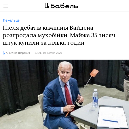
Меню
Пекельце
Після дебатів кампанія Байдена
розпродала мухобійки. Майже 35 тисяч
штук купили за кілька годин
Автор:
Дата:
Ангеліна Шеремет
13:21, 10 жовтня 2020