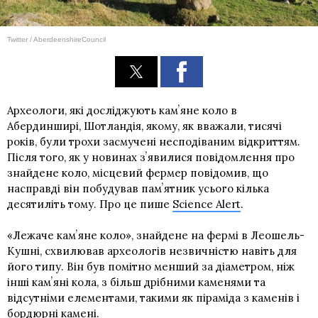
Twitter / AberdeenshireCouncil
Археологи, які досліджують камʼяне коло в
Абердинширі, Шотландія, якому, як вважали, тисячі
років, були трохи засмучені несподіваним відкриттям.
Після того, як у новинах зʼявилися повідомлення про
знайдене коло, місцевий фермер повідомив, що
насправді він побудував памʼятник усього кілька
десятиліть тому. Про це пише
Science Alert
.
«Лежаче камʼяне коло», знайдене на фермі в Леошель-
Кушні, схвилював археологів незвичністю навіть для
його типу. Він був помітно менший за діаметром, ніж
інші камʼяні кола, з більш дрібними каменями та
відсутніми елементами, такими як піраміда з каменів і
бордюрні камені.