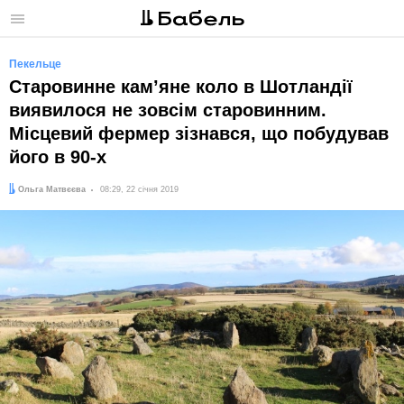
Меню
Пекельце
Старовинне камʼяне коло в Шотландії
виявилося не зовсім старовинним.
Місцевий фермер зізнався, що побудував
його в 90-х
Автор:
Дата:
Ольга Матвєєва
08:29, 22 січня 2019