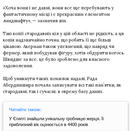
«Хоча вони і не давні, вони все ще перебувають у
фантастичному місці і є прекрасним елементом
ландшафту», — зазначив він.
Такі копії стародавніх кіл у цій області не рідкість, а ця
копія надзвичайно точна, що робить її ще більш
цікавою. Акерман також упевнений, що навряд чи
фермер, який побудував фігуру, хотів обдурити когось.
Швидше за все, це було зроблено для власного
задоволення.
Щоб уникнути таких помилок надалі, Рада
Абердиншира почала записувати всі такі памʼятки, як
стародавні, так і сучасні, в окрему базу даних.
Читайте також:
У Єгипті знайшли унікальну гробницю жерця. Її
приблизний вік оцінюється в 4400 років