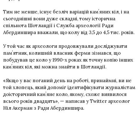
Тим не менше, існує безліч варіацій камʼяних кіл, і на
сьогоднішні вони дуже складні, тому історична
спільнота Шотландії і Служба археології Ради
Абердиншира вважали, що колу від 3,5 до 4,5 тис. років.
У той час як археологи продовжували досліджувати
памʼятник, колишній власник ферми зізнався, що
побудував це коло у 1990-х роках як точну копію інших
камʼяних кіл, які можна знайти в Шотландії.
«Якщо у вас поганий день на роботі, принаймні, ви не
той хлопець, який допоміг ідентифікувати журналістам
доісторичний камʼяне коло, якому, схоже виявилося
всього років двадцять», — написав у Twitter археолог
Ніл Акерман з Ради Абердиншира.