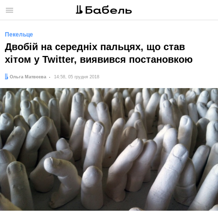
Меню
Пекельце
Двобій на середніх пальцях, що став
хітом у Twitter, виявився постановкою
Автор:
Дата:
Ольга Матвєєва
14:58, 05 грудня 2018