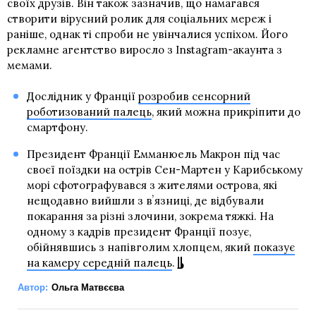
своїх друзів. Він також зазначив, що намагався
створити вірусний ролик для соціальних мереж і
раніше, однак ті спроби не увінчалися успіхом. Його
рекламне агентство виросло з Instagram-акаунта з
мемами.
Дослідник у Франції
розробив сенсорний
роботизований палець
, який можна прикріпити до
смартфону.
Президент Франції Емманюель Макрон під час
своєї поїздки на острів Сен-Мартен у Карибському
морі сфотографувався з жителями острова, які
нещодавно вийшли з вʼязниці, де відбували
покарання за різні злочини, зокрема тяжкі. На
одному з кадрів президент Франції позує,
обійнявшись з напівголим хлопцем, який
показує
на камеру середній палець
.
Автор:
Ольга Матвєєва