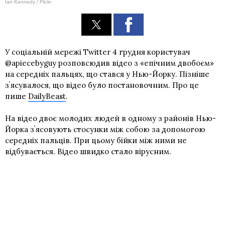
Ian Kennedy / Flickr
У соціальній мережі Twitter 4 грудня користувач
@apiecebyguy розповсюдив відео з «епічним двобоєм»
на середніх пальцях, що стався у Нью-Йорку. Пізніше
зʼясувалося, що відео було постановочним. Про це
пише
DailyBeast
.
На відео двоє молодих людей в одному з районів Нью-
Йорка зʼясовують стосунки між собою за допомогою
середніх пальців. При цьому бійки між ними не
відбувається. Відео швидко стало вірусним.