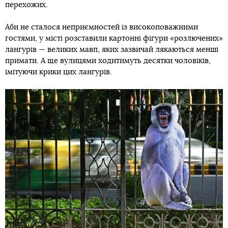
перехожих.
Аби не сталося неприємностей із високоповажними
гостями, у місті розставили картонні фігури «розлючених»
лангурів — великих мавп, яких зазвичай лякаються менші
примати. А ще вулицями ходитимуть десятки чоловіків,
імітуючи крики цих лангурів.