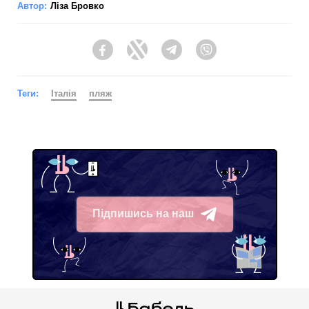
Автор:
Ліза Бровко
Facebook
Twitter
Telegram
Viber
Теги:
Італія
пляж
Підпишись на наш
Telegram