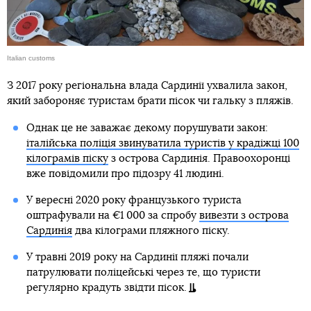
Italian customs
З 2017 року регіональна влада Сардинії ухвалила закон,
який забороняє туристам брати пісок чи гальку з пляжів.
Однак це не заважає декому порушувати закон:
італійська поліція звинуватила туристів у крадіжці 100
кілограмів піску
з острова Сардинія. Правоохоронці
вже повідомили про підозру 41 людині.
У вересні 2020 року французького туриста
оштрафували на €1 000 за спробу
вивезти з острова
Сардинія
два кілограми пляжного піску.
У травні 2019 року на Сардинії пляжі почали
патрулювати поліцейські через те, що туристи
регулярно крадуть звідти пісок.