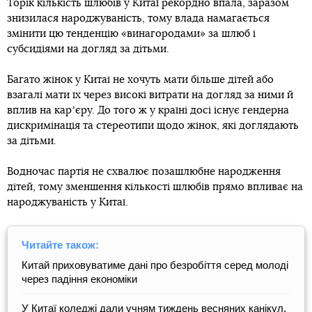
Торік кількість шлюбів у Китаї рекордно впала, заразом
знизилася народжуваність, тому влада намагається
змінити цю тенденцію «винагородами» за шлюб і
субсидіями на догляд за дітьми.
Багато жінок у Китаї не хочуть мати більше дітей або
взагалі мати їх через високі витрати на догляд за ними й
вплив на карʼєру. До того ж у країні досі існує гендерна
дискримінація та стереотипи щодо жінок, які доглядають
за дітьми.
Водночас партія не схвалює позашлюбне народження
дітей, тому зменшення кількості шлюбів прямо впливає на
народжуваність у Китаї.
Читайте також:
Китай приховуватиме дані про безробіття серед молоді
через падіння економіки
У Китаї коледжі дали учням тиждень весняних канікул,