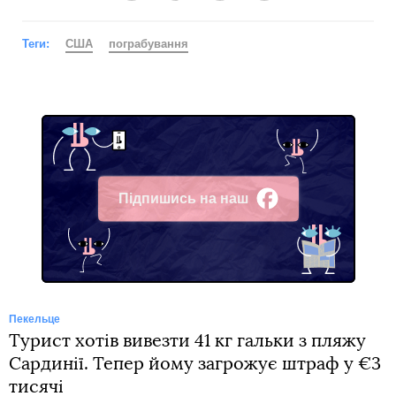
Теги:
США
пограбування
Підпишись на наш
Facebook
Пекельце
Турист хотів вивезти 41 кг гальки з пляжу
Сардинії. Тепер йому загрожує штраф у €3
тисячі