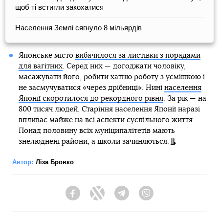
щоб ті встигли закохатися
Населення Землі сягнуло 8 мільярдів
Японське місто
вибачилося за листівки з порадами
для вагітних
. Серед них — догоджати чоловіку,
масажувати його, робити хатню роботу з усмішкою і
не засмучуватися «через дрібниці». Нині
населення
Японії скоротилося до рекордного рівня
. За рік — на
800 тисяч людей. Старіння населення Японії наразі
впливає майже на всі аспекти суспільного життя.
Понад половину всіх муніципалітетів мають
знелюднені райони, а школи зачиняються.
Автор:
Ліза Бровко
Facebook
Twitter
Telegram
Viber