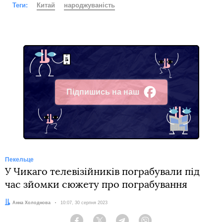
Теги:
Китай
народжуваність
Підпишись на наш
Facebook
Пекельце
У Чикаго телевізійників пограбували під
час зйомки сюжету про пограбування
Автор:
Анна Холоднова
Дата:
10:07, 30 серпня 2023