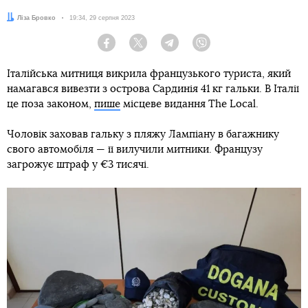
Автор:
Ліза Бровко
Дата:
19:34, 29 серпня 2023
Facebook
Twitter
Telegram
Viber
Італійська митниця викрила французького туриста, який
намагався вивезти з острова Сардинія 41 кг гальки. В Італії
це поза законом,
пише
місцеве видання The Local.
Чоловік заховав гальку з пляжу Лампіану в багажнику
свого автомобіля — її вилучили митники. Французу
загрожує штраф у €3 тисячі.