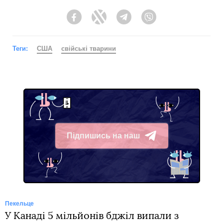
Facebook
Twitter
Telegram
Viber
Теги:
США
свійські тварини
Підпишись на наш
Telegram
Пекельце
У Канаді 5 мільйонів бджіл випали з