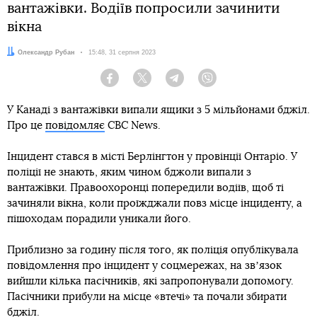
вантажівки. Водіїв попросили зачинити
вікна
Автор:
Олександр Рубан
Дата:
15:48, 31 серпня 2023
Facebook
Twitter
Telegram
Viber
У Канаді з вантажівки випали ящики з 5 мільйонами бджіл.
Про це
повідомляє
CBC News.
Інцидент стався в місті Берлінгтон у провінції Онтаріо. У
поліції не знають, яким чином бджоли випали з
вантажівки. Правоохоронці попередили водіїв, щоб ті
зачиняли вікна, коли проїжджали повз місце інциденту, а
пішоходам порадили уникали його.
Приблизно за годину після того, як поліція опублікувала
повідомлення про інцидент у соцмережах, на звʼязок
вийшли кілька пасічників, які запропонували допомогу.
Пасічники прибули на місце «втечі» та почали збирати
бджіл.