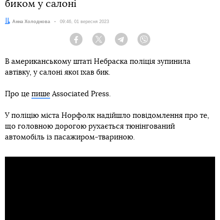
биком у салоні
Автор:
Анна Холоднова
Дата:
09:46, 01 вересня 2023
Facebook
Twitter
Telegram
Viber
В американському штаті Небраска поліція зупинила
автівку, у салоні якої їхав бик.
Про це
пише
Associated Press.
У поліцію міста Норфолк надійшло повідомлення про те,
що головною дорогою рухається тюнінгований
автомобіль із пасажиром-твариною.