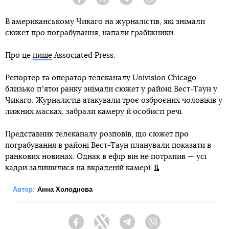
Facebook
Twitter
Telegram
Viber
В американському Чикаго на журналістів, які знімали
сюжет про пограбування, напали грабіжники.
Про це
пише
Associated Press.
Репортер та оператор телеканалу Univision Chicago
близько пʼятої ранку знімали сюжет у районі Вест-Таун у
Чикаго. Журналістів атакували троє озброєних чоловіків у
лижних масках, забрали камеру й особисті речі.
Представник телеканалу розповів, що сюжет про
пограбування в районі Вест-Таун планували показати в
ранкових новинах. Однак в ефір він не потрапив — усі
кадри залишилися на вкраденій камері.
Автор:
Анна Холоднова
Facebook
Twitter
Telegram
Viber