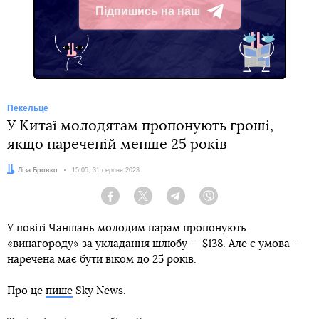
Підпишись на наш
Telegram
Пекельце
У Китаї молодятам пропонують гроші,
якщо нареченій менше 25 років
Автор:
Ліза Бровко
Дата:
15:05, 31 серпня 2023
Facebook
Twitter
Telegram
Viber
У повіті Чаншань молодим парам пропонують
«винагороду» за укладання шлюбу — $138. Але є умова —
наречена має бути віком до 25 років.
Про це
пише
Sky News.