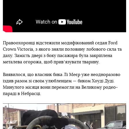
Правоохоронці відстежили модифікований седан Ford
Crown Victoria, з якого зняли половину лобового скла та
даху. Замість двері з боку пасажира була закріплена
металева огорожа, щоб привʼязувати тварину.
Виявилося, що власник бика Лі Меєр уже неодноразово
їздив разом зі своїм улюбленцем — биком Хоуді Дуді.
Минулого місяця вони перемогли на Великому родео-
параді в Небрасці.