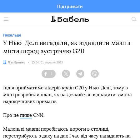
Підтримати
Facebook
Telegram
Twitter
Instagram
Меню
По
по
сай
Пекельце
У Нью-Делі вигадали, як віднадити мавп з
міста перед зустріччю G20
Автор:
Ліза Бровко
Дата:
15:54, 01 вересня 2023
1
Facebook
Twitter
Telegram
Viber
Індія прийматиме лідерів країн G20 у Нью-Делі, тому в
місті розробили план, як на деякий час віднадити з міста
надокучливих приматів.
Про це
пише
CNN.
Маленькі мавпи перебігають дороги в столиці,
перестрибують з даху на дах і час від часу нападають на