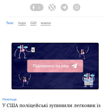
1
Facebook
Twitter
Telegram
Viber
Теги:
Індія
G20
мавпи
Підпишись на наш
Telegram
Пекельце
У США поліцейські зупинили легковик із