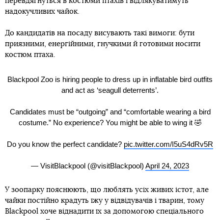
перевдягнуться в костюми птахів і відлякуватимуть
надокучливих чайок.
До кандидатів на посаду висувають такі вимоги: бути
приязними, енергійними, гнучкими й готовими носити
костюм птаха.
Blackpool Zoo is hiring people to dress up in inflatable bird outfits
and act as ‘seagull deterrents’.
Candidates must be “outgoing” and “comfortable wearing a bird
costume.” No experience? You might be able to wing it 🤣
Do you know the perfect candidate?
pic.twitter.com/I5uS4dRv5R
— VisitBlackpool (@visitBlackpool)
April 24, 2023
У зоопарку пояснюють, що люблять усіх живих істот, але
чайки постійно крадуть їжу у відвідувачів і тварин, тому
Blackpool хоче віднадити їх за допомогою спеціального