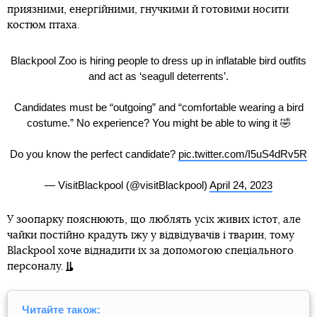
приязними, енергійними, гнучкими й готовими носити
костюм птаха.
Blackpool Zoo is hiring people to dress up in inflatable bird outfits
and act as ‘seagull deterrents’.
Candidates must be “outgoing” and “comfortable wearing a bird
costume.” No experience? You might be able to wing it 🤣
Do you know the perfect candidate?
pic.twitter.com/I5uS4dRv5R
— VisitBlackpool (@visitBlackpool)
April 24, 2023
У зоопарку пояснюють, що люблять усіх живих істот, але
чайки постійно крадуть їжу у відвідувачів і тварин, тому
Blackpool хоче віднадити їх за допомогою спеціального
персоналу.
Читайте також: