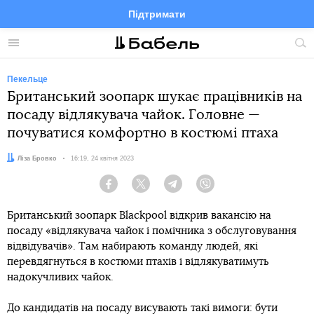
Підтримати
Facebook
Telegram
Twitter
Instagram
Меню
По
по
сай
Пекельце
Британський зоопарк шукає працівників на
посаду відлякувача чайок. Головне —
почуватися комфортно в костюмі птаха
Автор:
Ліза Бровко
Дата:
16:19, 24 квітня 2023
Facebook
Twitter
Telegram
Viber
Британський зоопарк Blackpool відкрив вакансію на
посаду «відлякувача чайок і помічника з обслуговування
відвідувачів». Там набирають команду людей, які
перевдягнуться в костюми птахів і відлякуватимуть
надокучливих чайок.
До кандидатів на посаду висувають такі вимоги: бути