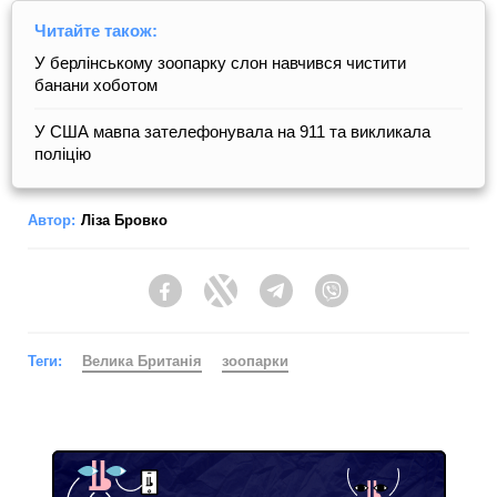
Читайте також:
У берлінському зоопарку слон навчився чистити
банани хоботом
У США мавпа зателефонувала на 911 та викликала
поліцію
Автор:
Ліза Бровко
Facebook
Twitter
Telegram
Viber
Теги:
Велика Британія
зоопарки