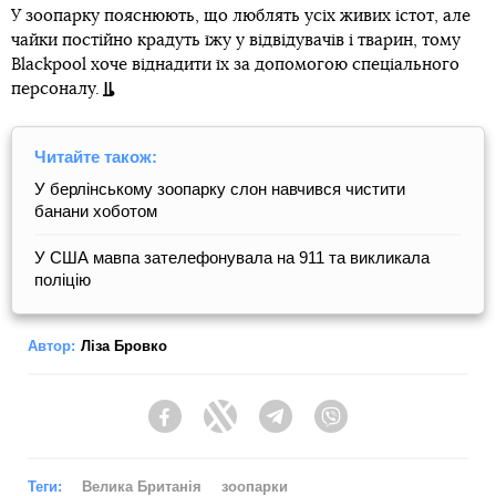
У зоопарку пояснюють, що люблять усіх живих істот, але
чайки постійно крадуть їжу у відвідувачів і тварин, тому
Blackpool хоче віднадити їх за допомогою спеціального
персоналу.
Читайте також:
У берлінському зоопарку слон навчився чистити
банани хоботом
У США мавпа зателефонувала на 911 та викликала
поліцію
Автор:
Ліза Бровко
Facebook
Twitter
Telegram
Viber
Теги:
Велика Британія
зоопарки