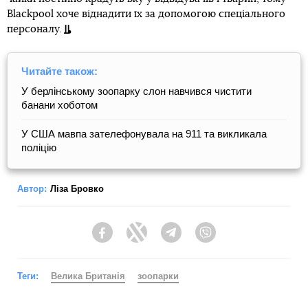
Blackpool хоче віднадити їх за допомогою спеціального
персоналу.
Читайте також:
У берлінському зоопарку слон навчився чистити
банани хоботом
У США мавпа зателефонувала на 911 та викликала
поліцію
Автор:
Ліза Бровко
Facebook
Twitter
Telegram
Viber
Теги:
Велика Британія
зоопарки