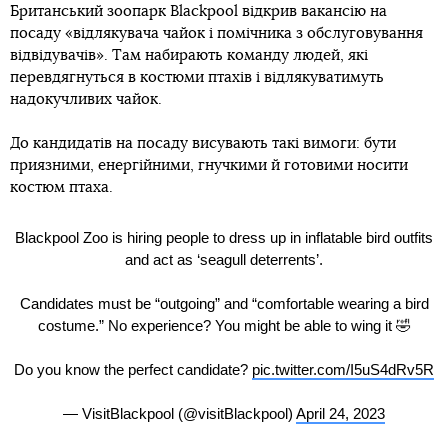
Британський зоопарк Blackpool відкрив вакансію на
посаду «відлякувача чайок і помічника з обслуговування
відвідувачів». Там набирають команду людей, які
перевдягнуться в костюми птахів і відлякуватимуть
надокучливих чайок.
До кандидатів на посаду висувають такі вимоги: бути
приязними, енергійними, гнучкими й готовими носити
костюм птаха.
Blackpool Zoo is hiring people to dress up in inflatable bird outfits
and act as ‘seagull deterrents’.
Candidates must be “outgoing” and “comfortable wearing a bird
costume.” No experience? You might be able to wing it 🤣
Do you know the perfect candidate?
pic.twitter.com/I5uS4dRv5R
— VisitBlackpool (@visitBlackpool)
April 24, 2023