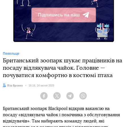
Підпишись на наш
Telegram
Пекельце
Британський зоопарк шукає працівників на
посаду відлякувача чайок. Головне —
почуватися комфортно в костюмі птаха
Автор:
Ліза Бровко
Дата:
16:19, 24 квітня 2023
Facebook
Twitter
Telegram
Viber
Британський зоопарк Blackpool відкрив вакансію на
посаду «відлякувача чайок і помічника з обслуговування
відвідувачів». Там набирають команду людей, які