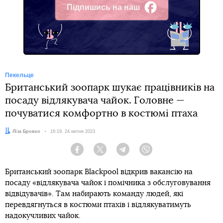
Підпишись на наш
Facebook
Пекельце
Британський зоопарк шукає працівників на
посаду відлякувача чайок. Головне —
почуватися комфортно в костюмі птаха
Автор:
Ліза Бровко
Дата:
16:19, 24 квітня 2023
Facebook
Twitter
Telegram
Viber
Британський зоопарк Blackpool відкрив вакансію на
посаду «відлякувача чайок і помічника з обслуговування
відвідувачів». Там набирають команду людей, які
перевдягнуться в костюми птахів і відлякуватимуть
надокучливих чайок.