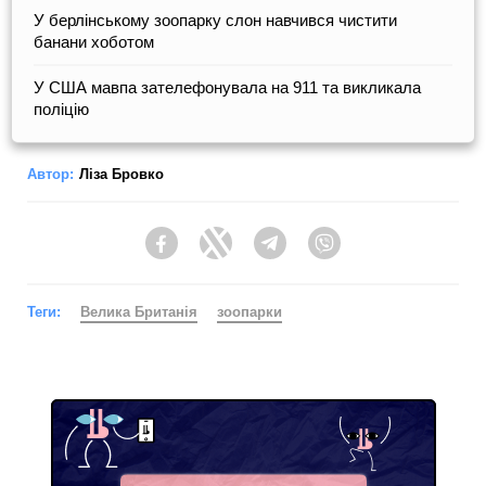
У берлінському зоопарку слон навчився чистити
банани хоботом
У США мавпа зателефонувала на 911 та викликала
поліцію
Автор:
Ліза Бровко
Facebook
Twitter
Telegram
Viber
Теги:
Велика Британія
зоопарки