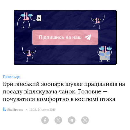
Підпишись на наш
Telegram
Пекельце
Британський зоопарк шукає працівників на
посаду відлякувача чайок. Головне —
почуватися комфортно в костюмі птаха
Автор:
Ліза Бровко
Дата:
16:19, 24 квітня 2023
Facebook
Twitter
Telegram
Viber