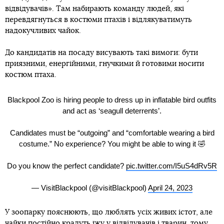
відвідувачів». Там набирають команду людей, які
перевдягнуться в костюми птахів і відлякуватимуть
надокучливих чайок.
До кандидатів на посаду висувають такі вимоги: бути
приязними, енергійними, гнучкими й готовими носити
костюм птаха.
Blackpool Zoo is hiring people to dress up in inflatable bird outfits
and act as ‘seagull deterrents’.
Candidates must be “outgoing” and “comfortable wearing a bird
costume.” No experience? You might be able to wing it 🤣
Do you know the perfect candidate?
pic.twitter.com/I5uS4dRv5R
— VisitBlackpool (@visitBlackpool)
April 24, 2023
У зоопарку пояснюють, що люблять усіх живих істот, але
чайки постійно крадуть їжу у відвідувачів і тварин, тому