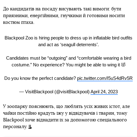
До кандидатів на посаду висувають такі вимоги: бути
приязними, енергійними, гнучкими й готовими носити
костюм птаха.
Blackpool Zoo is hiring people to dress up in inflatable bird outfits
and act as ‘seagull deterrents’.
Candidates must be “outgoing” and “comfortable wearing a bird
costume.” No experience? You might be able to wing it 🤣
Do you know the perfect candidate?
pic.twitter.com/I5uS4dRv5R
— VisitBlackpool (@visitBlackpool)
April 24, 2023
У зоопарку пояснюють, що люблять усіх живих істот, але
чайки постійно крадуть їжу у відвідувачів і тварин, тому
Blackpool хоче віднадити їх за допомогою спеціального
персоналу.