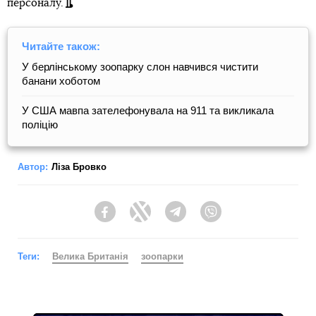
персоналу.
Читайте також:
У берлінському зоопарку слон навчився чистити
банани хоботом
У США мавпа зателефонувала на 911 та викликала
поліцію
Автор:
Ліза Бровко
Facebook
Twitter
Telegram
Viber
Теги:
Велика Британія
зоопарки