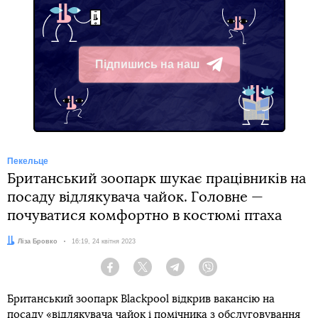
Підпишись на наш
Telegram
Пекельце
Британський зоопарк шукає працівників на
посаду відлякувача чайок. Головне —
почуватися комфортно в костюмі птаха
Автор:
Ліза Бровко
Дата:
16:19, 24 квітня 2023
Facebook
Twitter
Telegram
Viber
Британський зоопарк Blackpool відкрив вакансію на
посаду «відлякувача чайок і помічника з обслуговування