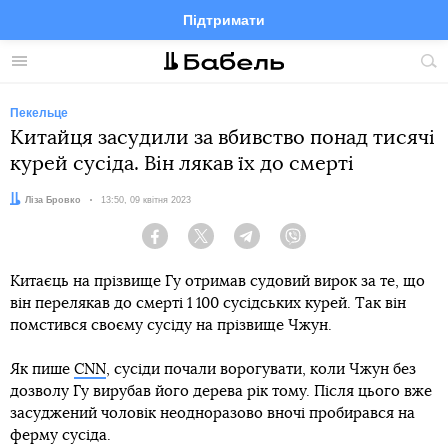
Підтримати
Facebook
Telegram
Twitter
Instagram
Меню
По
по
сай
Пекельце
Китайця засудили за вбивство понад тисячі
курей сусіда. Він лякав їх до смерті
Автор:
Ліза Бровко
Дата:
13:50, 09 квітня 2023
Facebook
Twitter
Telegram
Viber
Китаєць на прізвище Гу отримав судовий вирок за те, що
він перелякав до смерті 1 100 сусідських курей. Так він
помстився своєму сусіду на прізвище Чжун.
Як пише
CNN
, сусіди почали ворогувати, коли Чжун без
дозволу Гу вирубав його дерева рік тому. Після цього вже
засуджений чоловік неодноразово вночі пробирався на
ферму сусіда.