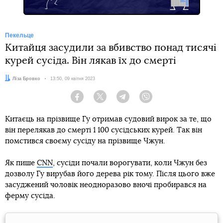
Пекельце
Китайця засудили за вбивство понад тисячі
курей сусіда. Він лякав їх до смерті
Автор:
Ліза Бровко
Дата:
13:50, 09 квітня 2023
Facebook
Twitter
Telegram
Viber
Китаєць на прізвище Гу отримав судовий вирок за те, що
він перелякав до смерті 1 100 сусідських курей. Так він
помстився своєму сусіду на прізвище Чжун.
Як пише
CNN
, сусіди почали ворогувати, коли Чжун без
дозволу Гу вирубав його дерева рік тому. Після цього вже
засуджений чоловік неодноразово вночі пробирався на
ферму сусіда.