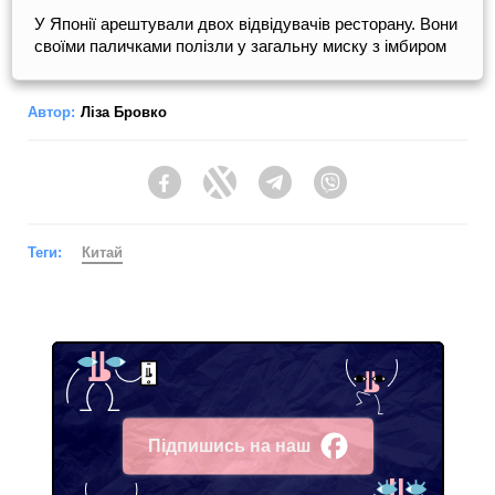
У Японії арештували двох відвідувачів ресторану. Вони
своїми паличками полізли у загальну миску з імбиром
Автор:
Ліза Бровко
Facebook
Twitter
Telegram
Viber
Теги:
Китай
Підпишись на наш
Facebook