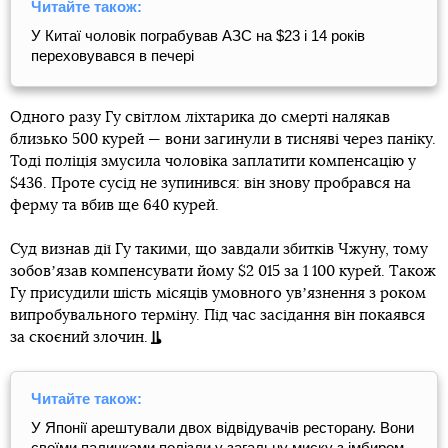
Читайте також:
У Китаї чоловік пограбував АЗС на $23 і 14 років
переховувався в печері
Одного разу Гу світлом ліхтарика до смерті налякав
близько 500 курей — вони загинули в тисняві через паніку.
Тоді поліція змусила чоловіка заплатити компенсацію у
$436. Проте сусід не зупинився: він знову пробрався на
ферму та вбив ще 640 курей.
Суд визнав дії Гу такими, що завдали збитків Чжуну, тому
зобовʼязав компенсувати йому $2 015 за 1 100 курей. Також
Гу присудили шість місяців умовного увʼязнення з роком
випробувального терміну. Під час засідання він покаявся
за скоєний злочин.
Читайте також:
У Японії арештували двох відвідувачів ресторану. Вони
своїми паличками полізли у загальну миску з імбиром