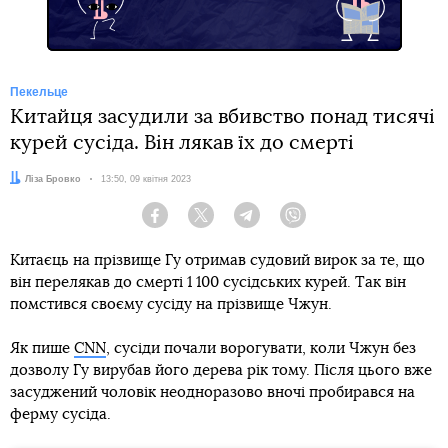
Пекельце
Китайця засудили за вбивство понад тисячі
курей сусіда. Він лякав їх до смерті
Автор:
Ліза Бровко
Дата:
13:50, 09 квітня 2023
Facebook
Twitter
Telegram
Viber
Китаєць на прізвище Гу отримав судовий вирок за те, що
він перелякав до смерті 1 100 сусідських курей. Так він
помстився своєму сусіду на прізвище Чжун.
Як пише
CNN
, сусіди почали ворогувати, коли Чжун без
дозволу Гу вирубав його дерева рік тому. Після цього вже
засуджений чоловік неодноразово вночі пробирався на
ферму сусіда.