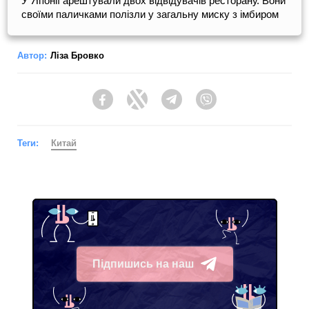
У Японії арештували двох відвідувачів ресторану. Вони
своїми паличками полізли у загальну миску з імбиром
Автор:
Ліза Бровко
Facebook
Twitter
Telegram
Viber
Теги:
Китай
Підпишись на наш
Telegram