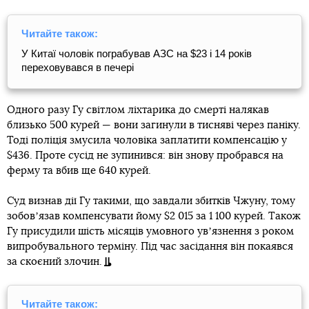
Читайте також:
У Китаї чоловік пограбував АЗС на $23 і 14 років
переховувався в печері
Одного разу Гу світлом ліхтарика до смерті налякав
близько 500 курей — вони загинули в тисняві через паніку.
Тоді поліція змусила чоловіка заплатити компенсацію у
$436. Проте сусід не зупинився: він знову пробрався на
ферму та вбив ще 640 курей.
Суд визнав дії Гу такими, що завдали збитків Чжуну, тому
зобовʼязав компенсувати йому $2 015 за 1 100 курей. Також
Гу присудили шість місяців умовного увʼязнення з роком
випробувального терміну. Під час засідання він покаявся
за скоєний злочин.
Читайте також: