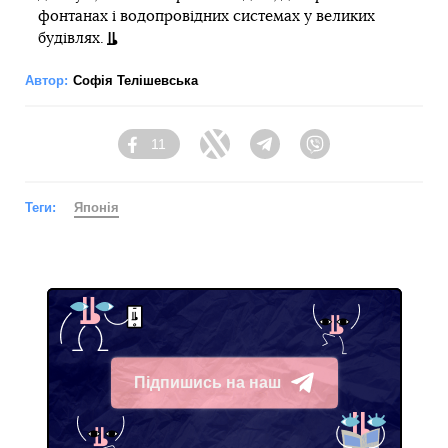
фонтанах і водопровідних системах у великих
будівлях.
Автор:
Софія Телішевська
11
Facebook
Twitter
Telegram
Viber
Теги:
Японія
Підпишись на наш
Telegram