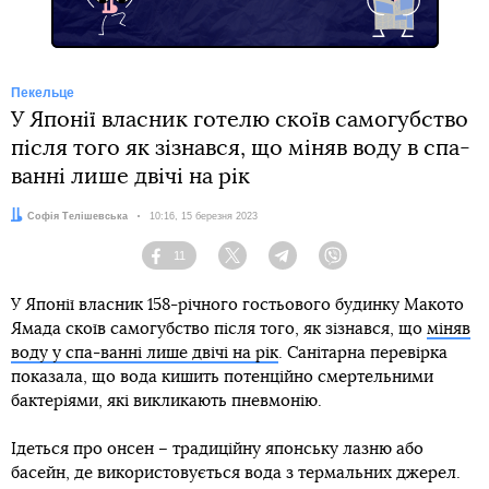
Пекельце
У Японії власник готелю скоїв самогубство
після того як зізнався, що міняв воду в спа-
ванні лише двічі на рік
Автор:
Софія Телішевська
Дата:
10:16, 15 березня 2023
11
Facebook
Twitter
Telegram
Viber
У Японії власник 158-річного гостьового будинку Макото
Ямада скоїв самогубство після того, як зізнався, що
міняв
воду у спа-ванні лише двічі на рік
. Санітарна перевірка
показала, що вода кишить потенційно смертельними
бактеріями, які викликають пневмонію.
Ідеться про онсен – традиційну японську лазню або
басейн, де використовується вода з термальних джерел.