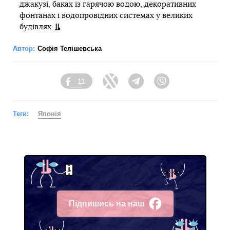
джакузі, баках із гарячою водою, декоративних
фонтанах і водопровідних системах у великих
будівлях.
Автор:
Софія Телішевська
11
Facebook
Twitter
Telegram
Viber
Теги:
Японія
Підпишись на наш
Facebook