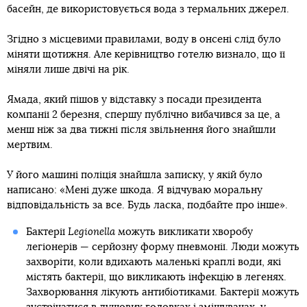
басейн, де використовується вода з термальних джерел.
Згідно з місцевими правилами, воду в онсені слід було
міняти щотижня. Але керівництво готелю визнало, що її
міняли лише двічі на рік.
Ямада, який пішов у відставку з посади президента
компанії 2 березня, спершу публічно вибачився за це, а
менш ніж за два тижні після звільнення його знайшли
мертвим.
У його машині поліція знайшла записку, у якій було
написано: «Мені дуже шкода. Я відчуваю моральну
відповідальність за все. Будь ласка, подбайте про інше».
Бактерії
Legionella
можуть викликати хворобу
легіонерів — серйозну форму пневмонії. Люди можуть
захворіти, коли вдихають маленькі краплі води, які
містять бактерії, що викликають інфекцію в легенях.
Захворювання лікують антибіотиками. Бактерії можуть