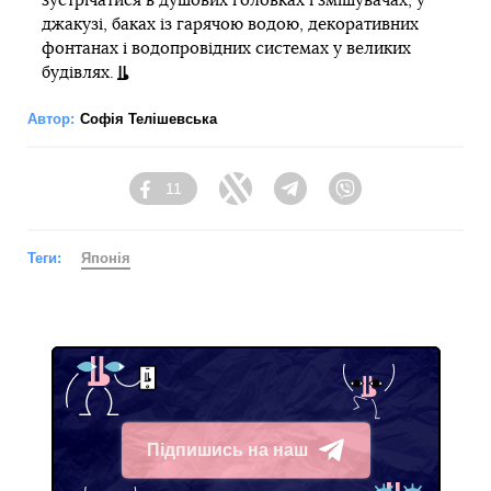
зустрічатися в душових головках і змішувачах, у
джакузі, баках із гарячою водою, декоративних
фонтанах і водопровідних системах у великих
будівлях.
Автор:
Софія Телішевська
11
Facebook
Twitter
Telegram
Viber
Теги:
Японія
Підпишись на наш
Telegram