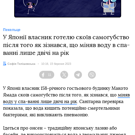
Пекельце
У Японії власник готелю скоїв самогубство
після того як зізнався, що міняв воду в спа-
ванні лише двічі на рік
Автор:
Софія Телішевська
Дата:
10:16, 15 березня 2023
11
Facebook
Twitter
Telegram
Viber
У Японії власник 158-річного гостьового будинку Макото
Ямада скоїв самогубство після того, як зізнався, що
міняв
воду у спа-ванні лише двічі на рік
. Санітарна перевірка
показала, що вода кишить потенційно смертельними
бактеріями, які викликають пневмонію.
Ідеться про онсен – традиційну японську лазню або
басейн, де використовується вода з термальних джерел.