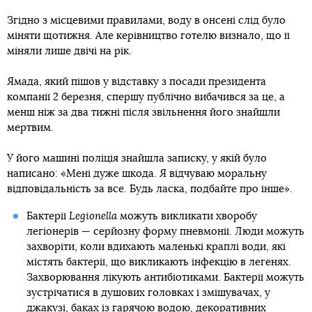
Згідно з місцевими правилами, воду в онсені слід було
міняти щотижня. Але керівництво готелю визнало, що її
міняли лише двічі на рік.
Ямада, який пішов у відставку з посади президента
компанії 2 березня, спершу публічно вибачився за це, а
менш ніж за два тижні після звільнення його знайшли
мертвим.
У його машині поліція знайшла записку, у якій було
написано: «Мені дуже шкода. Я відчуваю моральну
відповідальність за все. Будь ласка, подбайте про інше».
Бактерії
Legionella
можуть викликати хворобу
легіонерів — серйозну форму пневмонії. Люди можуть
захворіти, коли вдихають маленькі краплі води, які
містять бактерії, що викликають інфекцію в легенях.
Захворювання лікують антибіотиками. Бактерії можуть
зустрічатися в душових головках і змішувачах, у
джакузі, баках із гарячою водою, декоративних