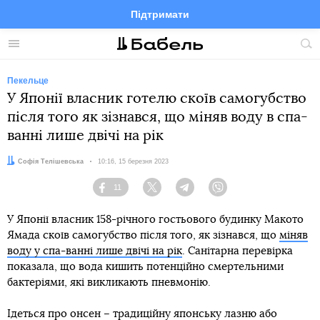
Підтримати
Facebook
Telegram
Twitter
Instagram
Меню
По
по
сай
Пекельце
У Японії власник готелю скоїв самогубство
після того як зізнався, що міняв воду в спа-
ванні лише двічі на рік
Автор:
Софія Телішевська
Дата:
10:16, 15 березня 2023
11
Facebook
Twitter
Telegram
Viber
У Японії власник 158-річного гостьового будинку Макото
Ямада скоїв самогубство після того, як зізнався, що
міняв
воду у спа-ванні лише двічі на рік
. Санітарна перевірка
показала, що вода кишить потенційно смертельними
бактеріями, які викликають пневмонію.
Ідеться про онсен – традиційну японську лазню або