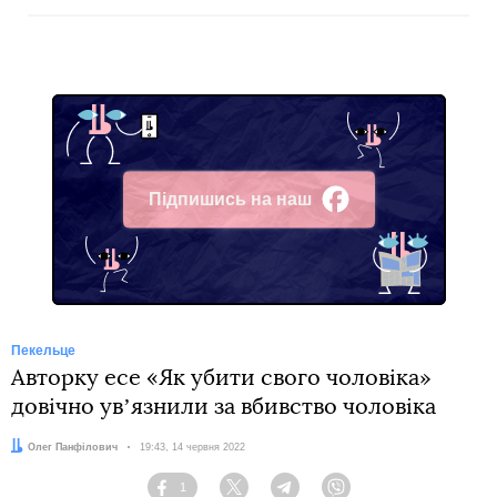
Підпишись на наш
Facebook
Пекельце
Авторку есе «Як убити свого чоловіка»
довічно увʼязнили за вбивство чоловіка
Автор:
Олег Панфілович
Дата:
19:43, 14 червня 2022
1
Facebook
Twitter
Telegram
Viber