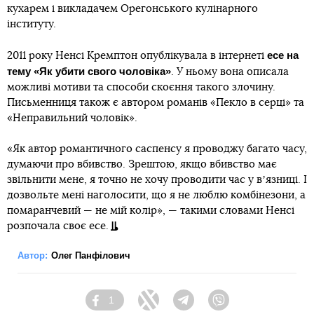
кухарем і викладачем Орегонського кулінарного
інституту.
есе на
2011 року Ненсі Кремптон опублікувала в інтернеті
тему «Як убити свого чоловіка»
. У ньому вона описала
можливі мотиви та способи скоєння такого злочину.
Письменниця також є автором романів «Пекло в серці» та
«Неправильний чоловік».
«Як автор романтичного саспенсу я проводжу багато часу,
думаючи про вбивство. Зрештою, якщо вбивство має
звільнити мене, я точно не хочу проводити час у вʼязниці. І
дозвольте мені наголосити, що я не люблю комбінезони, а
помаранчевий — не мій колір», — такими словами Ненсі
розпочала своє есе.
Автор:
Олег Панфілович
1
Facebook
Twitter
Telegram
Viber