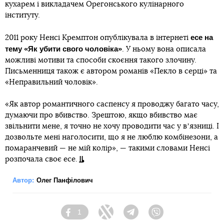
кухарем і викладачем Орегонського кулінарного
інституту.
есе на
2011 року Ненсі Кремптон опублікувала в інтернеті
тему «Як убити свого чоловіка»
. У ньому вона описала
можливі мотиви та способи скоєння такого злочину.
Письменниця також є автором романів «Пекло в серці» та
«Неправильний чоловік».
«Як автор романтичного саспенсу я проводжу багато часу,
думаючи про вбивство. Зрештою, якщо вбивство має
звільнити мене, я точно не хочу проводити час у вʼязниці. І
дозвольте мені наголосити, що я не люблю комбінезони, а
помаранчевий — не мій колір», — такими словами Ненсі
розпочала своє есе.
Автор:
Олег Панфілович
1
Facebook
Twitter
Telegram
Viber