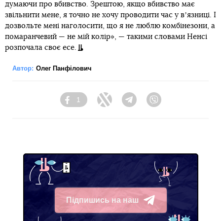
думаючи про вбивство. Зрештою, якщо вбивство має
звільнити мене, я точно не хочу проводити час у вʼязниці. І
дозвольте мені наголосити, що я не люблю комбінезони, а
помаранчевий — не мій колір», — такими словами Ненсі
розпочала своє есе.
Автор:
Олег Панфілович
1
Facebook
Twitter
Telegram
Viber
Підпишись на наш
Telegram