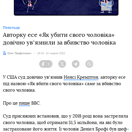
Пекельце
Авторку есе «Як убити свого чоловіка»
довічно увʼязнили за вбивство чоловіка
Автор:
Олег Панфілович
Дата:
19:43, 14 червня 2022
1
Facebook
Twitter
Telegram
Viber
У США суд довічно увʼязнив
Ненсі Кремптон
, авторку есе
під назвою «Як вбити свого чоловіка» саме за вбивство
свого чоловіка.
Про це
пише
BBC.
Суд присяжних встановив, що у 2018 році вона застрелила
свого чоловіка, щоб отримати $1,5 мільйона, на які було
застраховане його життя. Її чоловік Деніел Брофі був шеф-