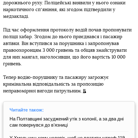
дорожнього руху. Поліцейські виявили у нього ознаки
наркотичного спʼяніння, які згодом підтвердили у
медзакладі.
Під час оформлення протоколу водій почав пропонувати
поліції хабар. Згодом до нього приєднався і пасажир
автівки. Він вступився за порушника і запропонував
правоохоронцям 3 000 гривень та обіцяв змайструвати
для них мангал, наголосивши, що його вартість 10 000
гривень.
Тепер водію-порушнику та пасажиру загрожує
кримінальна відповідальність за пропозицію
неправомірної вигоди патрульним.
Читайте також:
На Полтавщині засуджений утік з колонії, а за два дні
сам повернувся до вʼязниці
У Хмельницькому чоловік, щоб не платити штраф 119