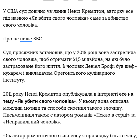
У США суд довічно увʼязнив
Ненсі Кремптон
, авторку есе
під назвою «Як вбити свого чоловіка» саме за вбивство
свого чоловіка.
Про це
пише
BBC.
Суд присяжних встановив, що у 2018 році вона застрелила
свого чоловіка, щоб отримати $1,5 мільйона, на які було
застраховане його життя. Її чоловік Деніел Брофі був шеф-
кухарем і викладачем Орегонського кулінарного
інституту.
есе на
2011 року Ненсі Кремптон опублікувала в інтернеті
тему «Як убити свого чоловіка»
. У ньому вона описала
можливі мотиви та способи скоєння такого злочину.
Письменниця також є автором романів «Пекло в серці» та
«Неправильний чоловік».
«Як автор романтичного саспенсу я проводжу багато часу,