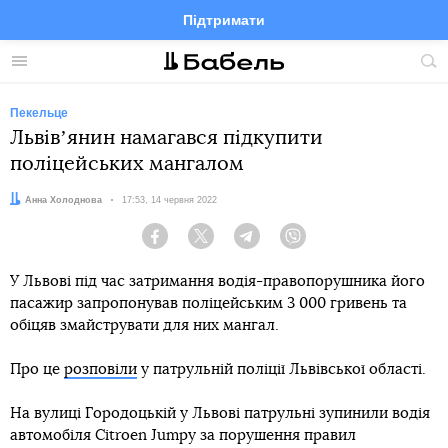
Підтримати
Facebook
Telegram
Twitter
Instagram
Меню
По
по
сай
Пекельце
Львівʼянин намагався підкупити
поліцейських мангалом
Автор:
Анна Холоднова
Дата:
17:53, 14 червня 2022
Facebook
Twitter
Telegram
Viber
У Львові під час затримання водія-правопорушника його
пасажир запропонував поліцейським 3 000 гривень та
обіцяв змайструвати для них мангал.
Про це
розповіли
у патрульній поліції Львівської області.
На вулиці Городоцькій у Львові патрульні зупинили водія
автомобіля Citroen Jumpy за порушення правил