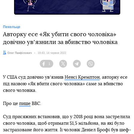
Пекельце
Авторку есе «Як убити свого чоловіка»
довічно увʼязнили за вбивство чоловіка
Автор:
Олег Панфілович
Дата:
19:43, 14 червня 2022
1
Facebook
Twitter
Telegram
Viber
У США суд довічно увʼязнив
Ненсі Кремптон
, авторку есе
під назвою «Як вбити свого чоловіка» саме за вбивство
свого чоловіка.
Про це
пише
BBC.
Суд присяжних встановив, що у 2018 році вона застрелила
свого чоловіка, щоб отримати $1,5 мільйона, на які було
застраховане його життя. Її чоловік Деніел Брофі був шеф-