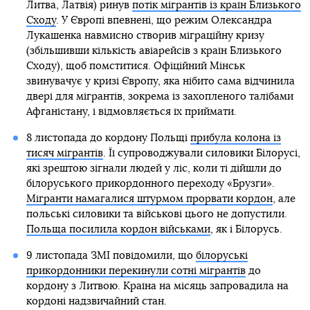
Литва, Латвія) ринув
потік мігрантів із країн Близького
Сходу
. У Європі впевнені, що режим Олександра
Лукашенка навмисно створив міграційну кризу
(збільшивши кількість авіарейсів з країн Близького
Сходу), щоб помститися. Офіційний Мінськ
звинувачує у кризі Європу, яка нібито сама відчинила
двері для мігрантів, зокрема із захопленого талібами
Афганістану, і відмовляється їх приймати.
8 листопада до кордону Польщі
прибула колона із
тисяч мігрантів
. Її супроводжували силовики Білорусі,
які зрештою зігнали людей у ліс, коли ті дійшли до
білоруського прикордонного переходу «Брузги».
Мігранти намагалися штурмом прорвати кордон
, але
польські силовики та військові цього не допустили.
Польща посилила кордон військами
, як і Білорусь.
9 листопада ЗМІ повідомили, що
білоруські
прикордонники перекинули сотні мігрантів
до
кордону з Литвою. Країна на місяць запровадила на
кордоні надзвичайний стан.