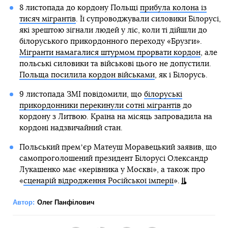
8 листопада до кордону Польщі
прибула колона із
тисяч мігрантів
. Її супроводжували силовики Білорусі,
які зрештою зігнали людей у ліс, коли ті дійшли до
білоруського прикордонного переходу «Брузги».
Мігранти намагалися штурмом прорвати кордон
, але
польські силовики та військові цього не допустили.
Польща посилила кордон військами
, як і Білорусь.
9 листопада ЗМІ повідомили, що
білоруські
прикордонники перекинули сотні мігрантів
до
кордону з Литвою. Країна на місяць запровадила на
кордоні надзвичайний стан.
Польський премʼєр Матеуш Моравецький заявив, що
самопроголошений президент Білорусі Олександр
Лукашенко має «керівника у Москві», а також про
«
сценарій відродження Російської імперії
».
Автор:
Олег Панфілович