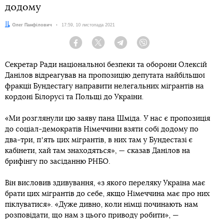
додому
Автор:
Олег Панфілович
Дата:
17:59, 10 листопада 2021
Facebook
Twitter
Telegram
Viber
Секретар Ради національної безпеки та оборони Олексій
Данілов відреагував на пропозицію депутата найбільшої
фракції Бундестагу направити нелегальних мігрантів на
кордоні Білорусі та Польщі до України.
«Ми розглянули цю заяву пана Шміда. У нас є пропозиція
до соціал-демократів Німеччини взяти собі додому по
два-три, пʼять цих мігрантів, в них там у Бундестазі є
кабінети, хай там знаходяться», — сказав Данілов на
брифінгу по засіданню РНБО.
Він висловив здивування, «з якого переляку Україна має
брати цих мігрантів до себе, якщо Німеччина має про них
піклуватися». «Дуже дивно, коли німці починають нам
розповідати, що нам з цього приводу робити», —