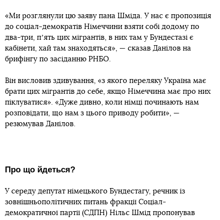
«Ми розглянули цю заяву пана Шміда. У нас є пропозиція
до соціал-демократів Німеччини взяти собі додому по
два-три, пʼять цих мігрантів, в них там у Бундестазі є
кабінети, хай там знаходяться», — сказав Данілов на
брифінгу по засіданню РНБО.
Він висловив здивування, «з якого переляку Україна має
брати цих мігрантів до себе, якщо Німеччина має про них
піклуватися». «Дуже дивно, коли німці починають нам
розповідати, що нам з цього приводу робити», —
резюмував Данілов.
Про що йдеться?
У середу депутат німецького Бундестагу, речник із
зовнішньополітичних питань фракції Соціал-
демократичної партії (СДПН) Нільc Шмід пропонував