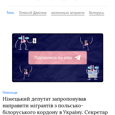
Теги:
Олексій Данілов
нелегальні мігранти
Білорусь
Підпишись на наш
Telegram
Пекельце
Німецький депутат запропонував
направити мігрантів з польсько-
білоруського кордону в Україну. Секретар