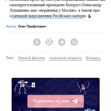
самопроголошений президент Білорусі Олександр
Лукашенко має «керівника у Москві», а також про
«
сценарій відродження Російської імперії
».
Автор:
Олег Панфілович
Facebook
Twitter
Telegram
Viber
Теги:
Олексій Данілов
нелегальні мігранти
Білорусь
Підпишись на наш
Telegram