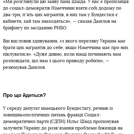
«Ми розглянули цю заяву пана Шміда. У нас є пропозиція
до соціал-демократів Німеччини взяти собі додому по
два-три, пʼять цих мігрантів, в них там у Бундестазі є
кабінети, хай там знаходяться», — сказав Данілов на
брифінгу по засіданню РНБО.
Він висловив здивування, «з якого переляку Україна має
брати цих мігрантів до себе, якщо Німеччина має про них
піклуватися». «Дуже дивно, коли німці починають нам
розповідати, що нам з цього приводу робити», —
резюмував Данілов.
Про що йдеться?
У середу депутат німецького Бундестагу, речник із
зовнішньополітичних питань фракції Соціал-
демократичної партії (СДПН) Нільc Шмід пропонував
залучити Україну до розвʼязання проблеми біженців на