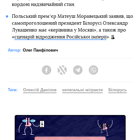
кордоні надзвичайний стан.
Польський премʼєр Матеуш Моравецький заявив, що
самопроголошений президент Білорусі Олександр
Лукашенко має «керівника у Москві», а також про
«
сценарій відродження Російської імперії
».
Автор:
Олег Панфілович
Facebook
Twitter
Telegram
Viber
Теги:
Олексій Данілов
нелегальні мігранти
Білорусь