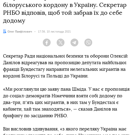
білоруського кордону в Україну. Секретар
РНБО відповів, щоб той забрав їх до себе
додому
Автор:
Олег Панфілович
Дата:
17:59, 10 листопада 2021
Facebook
Twitter
Telegram
Viber
Секретар Ради національної безпеки та оборони Олексій
Данілов відреагував на пропозицію депутата найбільшої
фракції Бундестагу направити нелегальних мігрантів на
кордоні Білорусі та Польщі до України.
«Ми розглянули цю заяву пана Шміда. У нас є пропозиція
до соціал-демократів Німеччини взяти собі додому по
два-три, пʼять цих мігрантів, в них там у Бундестазі є
кабінети, хай там знаходяться», — сказав Данілов на
брифінгу по засіданню РНБО.
Він висловив здивування, «з якого переляку Україна має