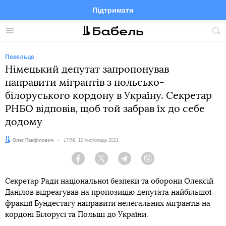
Підтримати
Facebook
Telegram
Twitter
Instagram
Меню
По
по
сай
Пекельце
Німецький депутат запропонував
направити мігрантів з польсько-
білоруського кордону в Україну. Секретар
РНБО відповів, щоб той забрав їх до себе
додому
Автор:
Олег Панфілович
Дата:
17:59, 10 листопада 2021
Facebook
Twitter
Telegram
Viber
Секретар Ради національної безпеки та оборони Олексій
Данілов відреагував на пропозицію депутата найбільшої
фракції Бундестагу направити нелегальних мігрантів на
кордоні Білорусі та Польщі до України.