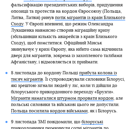
фальсифікацію президентських виборів, придушення
опозиції та протестів на кордон Євросоюзу (Польща,
Литва, Латвія) ринув
потік мігрантів із країн Близького
Сходу
. У Європі впевнені, що режим Олександра
Лукашенка навмисно створив міграційну кризу
(збільшивши кількість авіарейсів з країн Близького
Сходу), щоб помститися. Офіційний Мінськ
звинувачує у кризі Європу, яка нібито сама відчинила
двері для мігрантів, зокрема із захопленого талібами
Афганістану, і відмовляється їх приймати.
8 листопада до кордону Польщі
прибула колона із
тисяч мігрантів
. Її супроводжували силовики Білорусі,
які зрештою зігнали людей у ліс, коли ті дійшли до
білоруського прикордонного переходу «Брузги».
Мігранти намагалися штурмом прорвати кордон
, але
польські силовики та військові цього не допустили.
Польща посилила кордон військами
, як і Білорусь.
9 листопада ЗМІ повідомили, що
білоруські
прикордонники перекинули сотні мігрантів
до