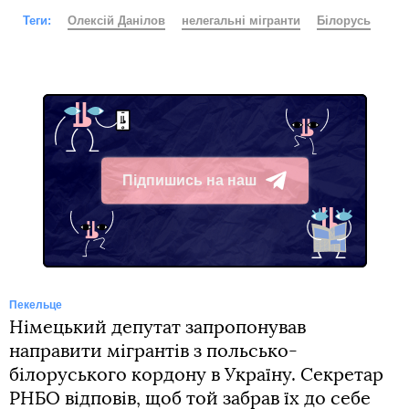
Теги:
Олексій Данілов
нелегальні мігранти
Білорусь
Підпишись на наш
Telegram
Пекельце
Німецький депутат запропонував
направити мігрантів з польсько-
білоруського кордону в Україну. Секретар
РНБО відповів, щоб той забрав їх до себе