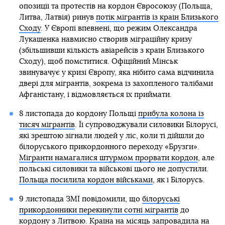
опозиції та протестів на кордон Євросоюзу (Польща,
Литва, Латвія) ринув
потік мігрантів із країн Близького
Сходу
. У Європі впевнені, що режим Олександра
Лукашенка навмисно створив міграційну кризу
(збільшивши кількість авіарейсів з країн Близького
Сходу), щоб помститися. Офіційний Мінськ
звинувачує у кризі Європу, яка нібито сама відчинила
двері для мігрантів, зокрема із захопленого талібами
Афганістану, і відмовляється їх приймати.
8 листопада до кордону Польщі
прибула колона із
тисяч мігрантів
. Її супроводжували силовики Білорусі,
які зрештою зігнали людей у ліс, коли ті дійшли до
білоруського прикордонного переходу «Брузги».
Мігранти намагалися штурмом прорвати кордон
, але
польські силовики та військові цього не допустили.
Польща посилила кордон військами
, як і Білорусь.
9 листопада ЗМІ повідомили, що
білоруські
прикордонники перекинули сотні мігрантів
до
кордону з Литвою. Країна на місяць запровадила на