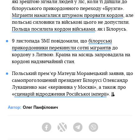
які зрештою зігнали людей у ліс, коли ті дійшли до
білоруського прикордонного переходу «Брузги».
Мігранти намагалися штурмом прорвати кордон
, але
польські силовики та військові цього не допустили.
Польща посилила кордон військами
, як і Білорусь.
9 листопада ЗМІ повідомили, що
білоруські
прикордонники перекинули сотні мігрантів
до
кордону з Литвою. Країна на місяць запровадила на
кордоні надзвичайний стан.
Польський премʼєр Матеуш Моравецький заявив, що
самопроголошений президент Білорусі Олександр
Лукашенко має «керівника у Москві», а також про
«
сценарій відродження Російської імперії
».
Автор:
Олег Панфілович
Facebook
Twitter
Telegram
Viber