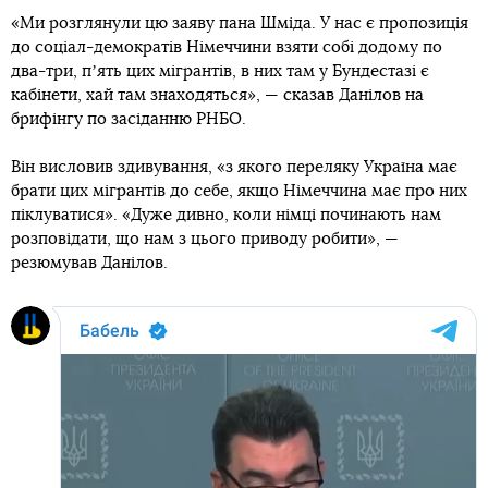
«Ми розглянули цю заяву пана Шміда. У нас є пропозиція
до соціал-демократів Німеччини взяти собі додому по
два-три, пʼять цих мігрантів, в них там у Бундестазі є
кабінети, хай там знаходяться», — сказав Данілов на
брифінгу по засіданню РНБО.
Він висловив здивування, «з якого переляку Україна має
брати цих мігрантів до себе, якщо Німеччина має про них
піклуватися». «Дуже дивно, коли німці починають нам
розповідати, що нам з цього приводу робити», —
резюмував Данілов.