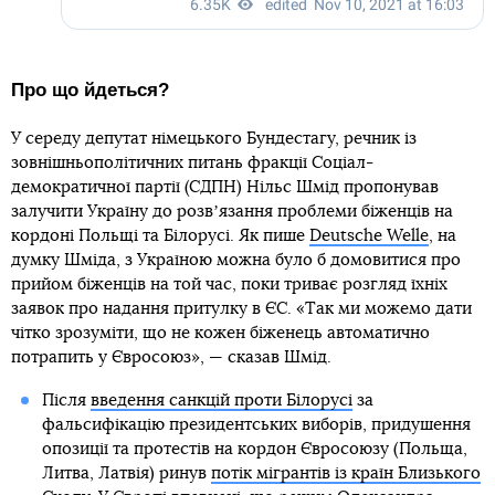
Про що йдеться?
У середу депутат німецького Бундестагу, речник із
зовнішньополітичних питань фракції Соціал-
демократичної партії (СДПН) Нільc Шмід пропонував
залучити Україну до розвʼязання проблеми біженців на
кордоні Польщі та Білорусі. Як пише
Deutsche Welle
, на
думку Шміда, з Україною можна було б домовитися про
прийом біженців на той час, поки триває розгляд їхніх
заявок про надання притулку в ЄС. «Так ми можемо дати
чітко зрозуміти, що не кожен біженець автоматично
потрапить у Євросоюз», — сказав Шмід.
Після
введення санкцій проти Білорусі
за
фальсифікацію президентських виборів, придушення
опозиції та протестів на кордон Євросоюзу (Польща,
Литва, Латвія) ринув
потік мігрантів із країн Близького