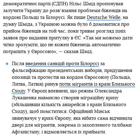
демократичної партії (СДПН) Нільc Шмід пропонував
залучити Україну до розвʼязання проблеми біженців на
кордоні Польщі та Білорусі. Як пише
Deutsche Welle
, на
думку Шміда, з Україною можна було б домовитися про
прийом біженців на той час, поки триває розгляд їхніх
заявок про надання притулку в ЄС. «Так ми можемо дати
чітко зрозуміти, що не кожен біженець автоматично
потрапить у Євросоюз», — сказав Шмід.
Після
введення санкцій проти Білорусі
за
фальсифікацію президентських виборів, придушення
опозиції та протестів на кордон Євросоюзу (Польща,
Литва, Латвія) ринув
потік мігрантів із країн Близького
Сходу
. У Європі впевнені, що режим Олександра
Лукашенка навмисно створив міграційну кризу
(збільшивши кількість авіарейсів з країн Близького
Сходу), щоб помститися. Офіційний Мінськ
звинувачує у кризі Європу, яка нібито сама відчинила
двері для мігрантів, зокрема із захопленого талібами
Афганістану, і відмовляється їх приймати.