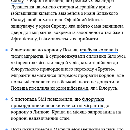
Сходу
. У Європі впевнені, що режим Олександра
Лукашенка навмисно створив міграційну кризу
(збільшивши кількість авіарейсів з країн Близького
Сходу), щоб помститися. Офіційний Мінськ
звинувачує у кризі Європу, яка нібито сама відчинила
двері для мігрантів, зокрема із захопленого талібами
Афганістану, і відмовляється їх приймати.
8 листопада до кордону Польщі
прибула колона із
тисяч мігрантів
. Її супроводжували силовики Білорусі,
які зрештою зігнали людей у ліс, коли ті дійшли до
білоруського прикордонного переходу «Брузги».
Мігранти намагалися штурмом прорвати кордон
, але
польські силовики та військові цього не допустили.
Польща посилила кордон військами
, як і Білорусь.
9 листопада ЗМІ повідомили, що
білоруські
прикордонники перекинули сотні мігрантів
до
кордону з Литвою. Країна на місяць запровадила на
кордоні надзвичайний стан.
Польський премʼєр Матеуш Моравецький заявив, що