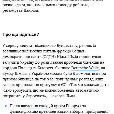
розповідати, що нам з цього приводу робити», —
резюмував Данілов.
Про що йдеться?
У середу депутат німецького Бундестагу, речник із
зовнішньополітичних питань фракції Соціал-
демократичної партії (СДПН) Нільc Шмід пропонував
залучити Україну до розвʼязання проблеми біженців на
кордоні Польщі та Білорусі. Як пише
Deutsche Welle
, на
думку Шміда, з Україною можна було б домовитися про
прийом біженців на той час, поки триває розгляд їхніх
заявок про надання притулку в ЄС. «Так ми можемо дати
чітко зрозуміти, що не кожен біженець автоматично
потрапить у Євросоюз», — сказав Шмід.
Після
введення санкцій проти Білорусі
за
фальсифікацію президентських виборів, придушення