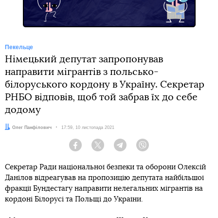
Пекельце
Німецький депутат запропонував
направити мігрантів з польсько-
білоруського кордону в Україну. Секретар
РНБО відповів, щоб той забрав їх до себе
додому
Автор:
Олег Панфілович
Дата:
17:59, 10 листопада 2021
Facebook
Twitter
Telegram
Viber
Секретар Ради національної безпеки та оборони Олексій
Данілов відреагував на пропозицію депутата найбільшої
фракції Бундестагу направити нелегальних мігрантів на
кордоні Білорусі та Польщі до України.