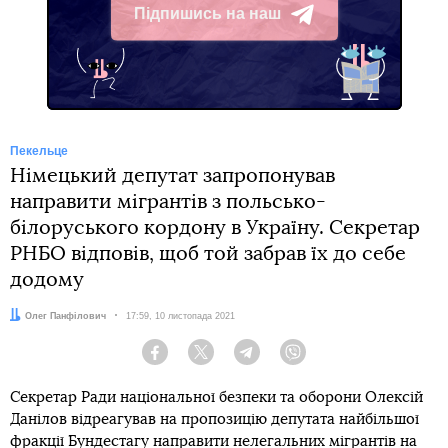
Підпишись на наш
Telegram
Пекельце
Німецький депутат запропонував
направити мігрантів з польсько-
білоруського кордону в Україну. Секретар
РНБО відповів, щоб той забрав їх до себе
додому
Автор:
Олег Панфілович
Дата:
17:59, 10 листопада 2021
Facebook
Twitter
Telegram
Viber
Секретар Ради національної безпеки та оборони Олексій
Данілов відреагував на пропозицію депутата найбільшої
фракції Бундестагу направити нелегальних мігрантів на