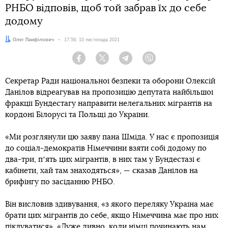
РНБО відповів, щоб той забрав їх до себе
додому
Автор:
Олег Панфілович
Дата:
17:59, 10 листопада 2021
Facebook
Twitter
Telegram
Viber
Секретар Ради національної безпеки та оборони Олексій
Данілов відреагував на пропозицію депутата найбільшої
фракції Бундестагу направити нелегальних мігрантів на
кордоні Білорусі та Польщі до України.
«Ми розглянули цю заяву пана Шміда. У нас є пропозиція
до соціал-демократів Німеччини взяти собі додому по
два-три, пʼять цих мігрантів, в них там у Бундестазі є
кабінети, хай там знаходяться», — сказав Данілов на
брифінгу по засіданню РНБО.
Він висловив здивування, «з якого переляку Україна має
брати цих мігрантів до себе, якщо Німеччина має про них
піклуватися». «Дуже дивно, коли німці починають нам