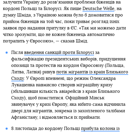
залучити Україну до розвʼязання проблеми біженців на
кордоні Польщі та Білорусі. Як пише
Deutsche Welle
, на
думку Шміда, з Україною можна було б домовитися про
прийом біженців на той час, поки триває розгляд їхніх
заявок про надання притулку в ЄС. «Так ми можемо дати
чітко зрозуміти, що не кожен біженець автоматично
потрапить у Євросоюз», — сказав Шмід.
Після
введення санкцій проти Білорусі
за
фальсифікацію президентських виборів, придушення
опозиції та протестів на кордон Євросоюзу (Польща,
Литва, Латвія) ринув
потік мігрантів із країн Близького
Сходу
. У Європі впевнені, що режим Олександра
Лукашенка навмисно створив міграційну кризу
(збільшивши кількість авіарейсів з країн Близького
Сходу), щоб помститися. Офіційний Мінськ
звинувачує у кризі Європу, яка нібито сама відчинила
двері для мігрантів, зокрема із захопленого талібами
Афганістану, і відмовляється їх приймати.
8 листопада до кордону Польщі
прибула колона із