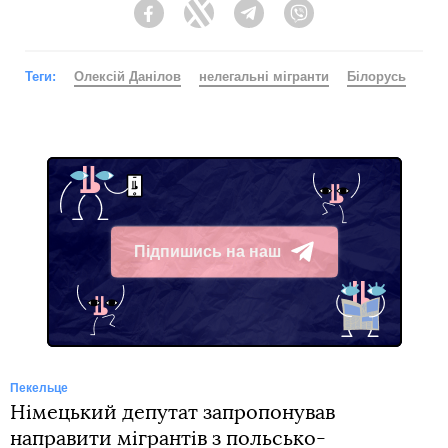
Facebook
Twitter
Telegram
Viber
Теги:
Олексій Данілов
нелегальні мігранти
Білорусь
Підпишись на наш
Telegram
Пекельце
Німецький депутат запропонував
направити мігрантів з польсько-