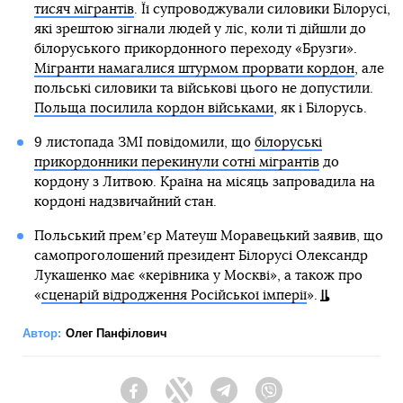
тисяч мігрантів
. Її супроводжували силовики Білорусі,
які зрештою зігнали людей у ліс, коли ті дійшли до
білоруського прикордонного переходу «Брузги».
Мігранти намагалися штурмом прорвати кордон
, але
польські силовики та військові цього не допустили.
Польща посилила кордон військами
, як і Білорусь.
9 листопада ЗМІ повідомили, що
білоруські
прикордонники перекинули сотні мігрантів
до
кордону з Литвою. Країна на місяць запровадила на
кордоні надзвичайний стан.
Польський премʼєр Матеуш Моравецький заявив, що
самопроголошений президент Білорусі Олександр
Лукашенко має «керівника у Москві», а також про
«
сценарій відродження Російської імперії
».
Автор:
Олег Панфілович
Facebook
Twitter
Telegram
Viber