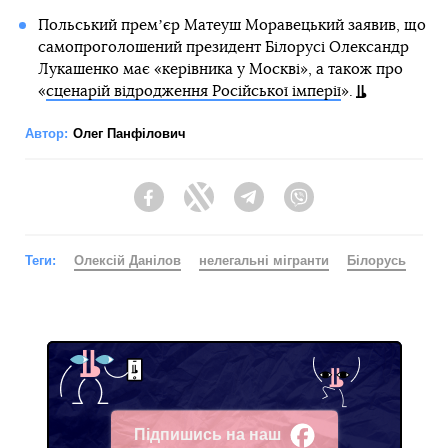
Польський премʼєр Матеуш Моравецький заявив, що
самопроголошений президент Білорусі Олександр
Лукашенко має «керівника у Москві», а також про
«
сценарій відродження Російської імперії
».
Автор:
Олег Панфілович
Facebook
Twitter
Telegram
Viber
Теги:
Олексій Данілов
нелегальні мігранти
Білорусь
Підпишись на наш
Facebook