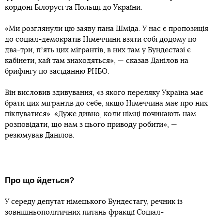
кордоні Білорусі та Польщі до України.
«Ми розглянули цю заяву пана Шміда. У нас є пропозиція
до соціал-демократів Німеччини взяти собі додому по
два-три, пʼять цих мігрантів, в них там у Бундестазі є
кабінети, хай там знаходяться», — сказав Данілов на
брифінгу по засіданню РНБО.
Він висловив здивування, «з якого переляку Україна має
брати цих мігрантів до себе, якщо Німеччина має про них
піклуватися». «Дуже дивно, коли німці починають нам
розповідати, що нам з цього приводу робити», —
резюмував Данілов.
Про що йдеться?
У середу депутат німецького Бундестагу, речник із
зовнішньополітичних питань фракції Соціал-