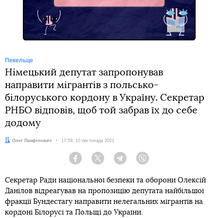
Пекельце
Німецький депутат запропонував
направити мігрантів з польсько-
білоруського кордону в Україну. Секретар
РНБО відповів, щоб той забрав їх до себе
додому
Автор:
Олег Панфілович
Дата:
17:59, 10 листопада 2021
Facebook
Twitter
Telegram
Viber
Секретар Ради національної безпеки та оборони Олексій
Данілов відреагував на пропозицію депутата найбільшої
фракції Бундестагу направити нелегальних мігрантів на
кордоні Білорусі та Польщі до України.