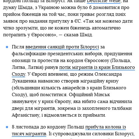
кордоні Польщі та Білорусі. Як пише
Deutsche Welle
, на
думку Шміда, з Україною можна було б домовитися про
прийом біженців на той час, поки триває розгляд їхніх
заявок про надання притулку в ЄС. «Так ми можемо дати
чітко зрозуміти, що не кожен біженець автоматично
потрапить у Євросоюз», — сказав Шмід.
Після
введення санкцій проти Білорусі
за
фальсифікацію президентських виборів, придушення
опозиції та протестів на кордон Євросоюзу (Польща,
Литва, Латвія) ринув
потік мігрантів із країн Близького
Сходу
. У Європі впевнені, що режим Олександра
Лукашенка навмисно створив міграційну кризу
(збільшивши кількість авіарейсів з країн Близького
Сходу), щоб помститися. Офіційний Мінськ
звинувачує у кризі Європу, яка нібито сама відчинила
двері для мігрантів, зокрема із захопленого талібами
Афганістану, і відмовляється їх приймати.
8 листопада до кордону Польщі
прибула колона із
тисяч мігрантів
. Її супроводжували силовики Білорусі,