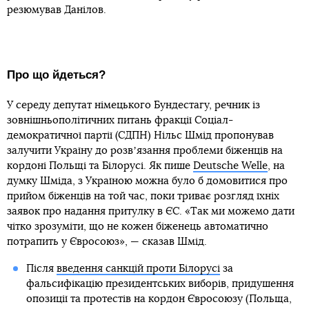
резюмував Данілов.
Про що йдеться?
У середу депутат німецького Бундестагу, речник із
зовнішньополітичних питань фракції Соціал-
демократичної партії (СДПН) Нільc Шмід пропонував
залучити Україну до розвʼязання проблеми біженців на
кордоні Польщі та Білорусі. Як пише
Deutsche Welle
, на
думку Шміда, з Україною можна було б домовитися про
прийом біженців на той час, поки триває розгляд їхніх
заявок про надання притулку в ЄС. «Так ми можемо дати
чітко зрозуміти, що не кожен біженець автоматично
потрапить у Євросоюз», — сказав Шмід.
Після
введення санкцій проти Білорусі
за
фальсифікацію президентських виборів, придушення
опозиції та протестів на кордон Євросоюзу (Польща,