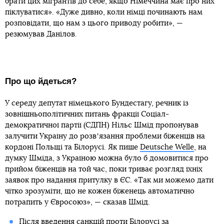
брати цих мігрантів до себе, якщо Німеччина має про них
піклуватися». «Дуже дивно, коли німці починають нам
розповідати, що нам з цього приводу робити», —
резюмував Данілов.
Про що йдеться?
У середу депутат німецького Бундестагу, речник із
зовнішньополітичних питань фракції Соціал-
демократичної партії (СДПН) Нільc Шмід пропонував
залучити Україну до розвʼязання проблеми біженців на
кордоні Польщі та Білорусі. Як пише
Deutsche Welle
, на
думку Шміда, з Україною можна було б домовитися про
прийом біженців на той час, поки триває розгляд їхніх
заявок про надання притулку в ЄС. «Так ми можемо дати
чітко зрозуміти, що не кожен біженець автоматично
потрапить у Євросоюз», — сказав Шмід.
Після
введення санкцій проти Білорусі
за