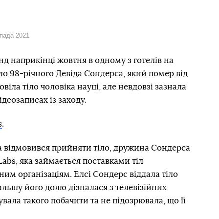
опада 2021
д наприкінці жовтня в одному з готелів на
ло 98-річного Девіда Сондерса, який помер від
віла тіло чоловіка науці, але невдовзі зазнала
ідеозаписах із заходу.
s
.
а відмовився прийняти тіло, дружина Сондерса
Labs, яка займається поставками тіл
ним організаціям. Елсі Сондерс віддала тіло
альшу його долю дізналася з телевізійних
увала такого побачити та не підозрювала, що її