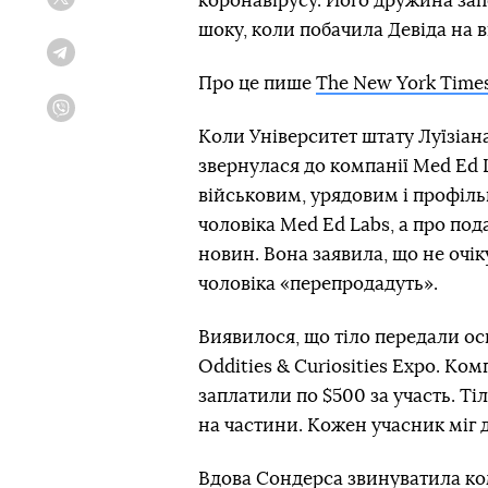
коронавірусу. Його дружина запо
Twitter
шоку, коли побачила Девіда на в
Telegram
Про це пише
The New York Time
Viber
Коли Університет штату Луїзіан
звернулася до компанії Med Ed 
військовим, урядовим і профіль
чоловіка Med Ed Labs, а про под
новин. Вона заявила, що не очік
чоловіка «перепродадуть».
Виявилося, що тіло передали ос
Oddities & Curiosities Expo. Ком
заплатили по $500 за участь. Т
на частини. Кожен учасник міг 
Вдова Сондерса звинуватила комп