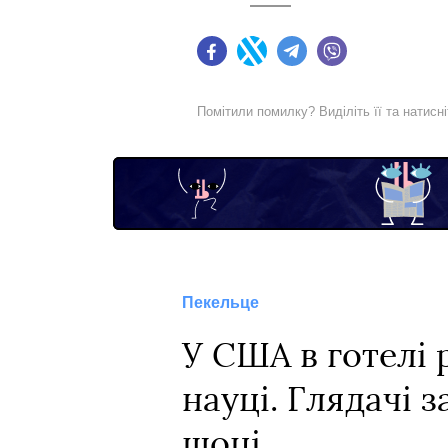
Facebook
Twitter
Telegram
Viber
Помітили помилку? Виділіть її та натисн
Пекельце
У США в готелі 
науці. Глядачі 
шоці