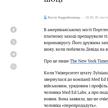
Автор:
Костя Андрейковець
Дата:
18:49, 05 лист
В американському місті Портлен
Facebook
платному заході препарували ті
коронавірусу. Його дружина запо
Twitter
шоку, коли побачила Девіда на в
Telegram
Про це пише
The New York Time
Viber
Коли Університет штату Луїзіан
звернулася до компанії Med Ed 
військовим, урядовим і профіль
чоловіка Med Ed Labs, а про под
новин. Вона заявила, що не очік
чоловіка «перепродадуть».