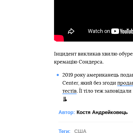
Інцидент викликав хвилю обурен
кремацію Сондерса.
2019 року американець подав
Center, який без згоди
продав
тестів
. Її тіло теж заповідал
Автор:
Костя Андрейковець
Теги:
США