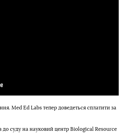
ня. Med Ed Labs тепер доведеться сплатити за
 до суду на науковий центр Biological Resource