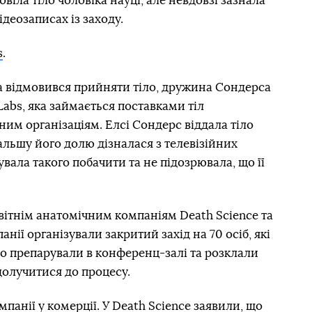
віла тіло чоловіка науці, але невдовзі зазнала
ідеозаписах із заходу.
s
.
а відмовився прийняти тіло, дружина Сондерса
Labs, яка займається поставками тіл
ним організаціям. Елсі Сондерс віддала тіло
альшу його долю дізналася з телевізійних
увала такого побачити та не підозрювала, що її
вітнім анатомічним компаніям Death Science та
панії організували закритий захід на 70 осіб, які
іло препарували в конференц-залі та розклали
долучитися до процесу.
анії у комерції. У Death Science заявили, що