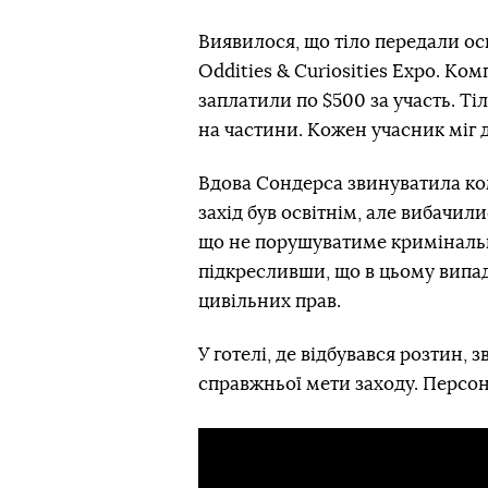
Виявилося, що тіло передали ос
Oddities & Curiosities Expo. Ком
заплатили по $500 за участь. Т
на частини. Кожен учасник міг 
Вдова Сондерса звинуватила комп
захід був освітнім, але вибачил
що не порушуватиме кримінальну
підкресливши, що в цьому випа
цивільних прав.
У готелі, де відбувався розтин,
справжньої мети заходу. Персон