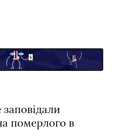
е заповідали
на померлого в