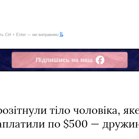
іть
Ctrl
+
Enter
— ми виправимо
Підпишись на наш
Facebook
розітнули тіло чоловіка, як
заплатили по $500 — дружи