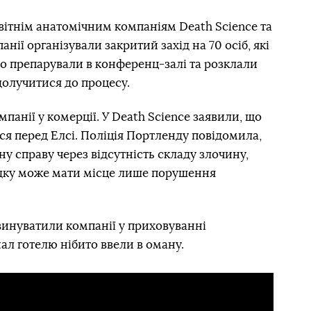
вітнім анатомічним компаніям Death Science та
панії організували закритий захід на 70 осіб, які
іло препарували в конференц-залі та розклали
долучитися до процесу.
анії у комерції. У Death Science заявили, що
ися перед Елсі. Поліція Портленду повідомила,
 справу через відсутність складу злочину,
дку може мати місце лише порушення
 звинуватили компанії у приховуванні
ал готелю нібито ввели в оману.