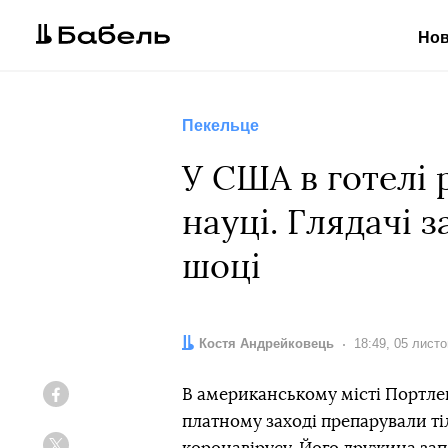
Но
Пекельце
У США в готелі 
науці. Глядачі 
шоці
Автор:
Костя Андрейковець
Дата:
18:49, 05 лист
В американському місті Портлен
Facebook
платному заході препарували ті