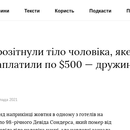
вини
Тексти
Користь
Подкасти
П
розітнули тіло чоловіка, як
заплатили по $500 — дружи
опада 2021
д наприкінці жовтня в одному з готелів на
ло 98-річного Девіда Сондерса, який помер від