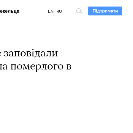
Підтримати
екельце
Пошук
EN
RU
по
сайту
е заповідали
на померлого в