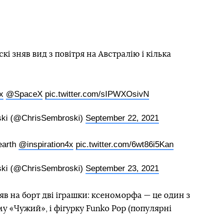
 зняв вид з повітря на Австралію і кілька
x
@SpaceX
pic.twitter.com/sIPWXOsivN
ski (@ChrisSembroski)
September 22, 2021
 earth
@inspiration4x
pic.twitter.com/6wt86i5Kan
ski (@ChrisSembroski)
September 23, 2021
яв на борт дві іграшки: ксеноморфа — це один з
му «Чужий», і фігурку Funko Pop (популярні