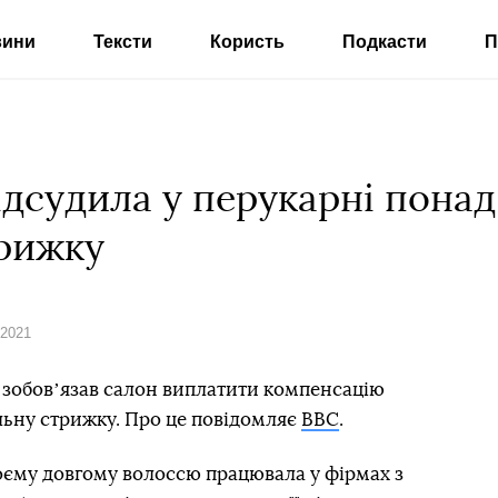
вини
Тексти
Користь
Подкасти
П
відсудила у перукарні понад
рижку
 2021
ів зобовʼязав салон виплатити компенсацію
ильну стрижку. Про це повідомляє
BBC
.
оєму довгому волоссю працювала у фірмах з