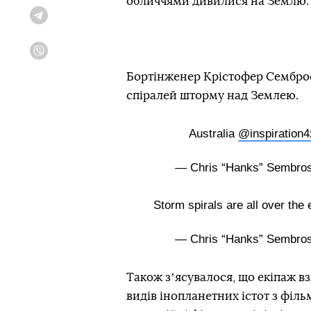
обличчями дивилися на Землю.
Telegram
Viber
Бортінженер Крістофер Семброскі
спіралей шторму над Землею.
Australia
@inspiration4
— Chris “Hanks” Sembro
Storm spirals are all over the
— Chris “Hanks” Sembro
Також зʼясувалося, що екіпаж вз
видів інопланетних істот з філь