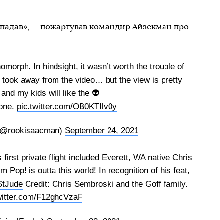
ападав», — пожартував командир Айзекман про
morph. In hindsight, it wasn’t worth the trouble of
 took away from the video… but the view is pretty
 and my kids will like the 👽
hone.
pic.twitter.com/OB0KTIlv0y
(@rookisaacman)
September 24, 2021
s first private flight included Everett, WA native Chris
Pop! is outta this world! In recognition of his feat,
tJude
Credit: Chris Sembroski and the Goff family.
witter.com/F12ghcVzaF