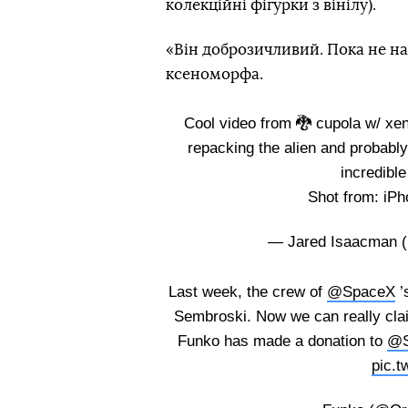
колекційні фігурки з вінілу).
«Він доброзичливий. Пока не н
ксеноморфа.
Cool video from 🐉 cupola w/ xeno
repacking the alien and probably
incredible
Shot from: iP
— Jared Isaacman 
Last week, the crew of
@SpaceX
’
Sembroski. Now we can really claim 
Funko has made a donation to
@S
pic.t