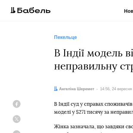
Но
Пекельце
В Індії модель 
неправильну ст
Автор:
Ангеліна Шеремет
Дата:
14:56, 24 вересня
В Індії суд у справах споживач
Facebook
моделі у $271 тисячу за неправ
Twitter
Жінка зазначала, що завдяки св