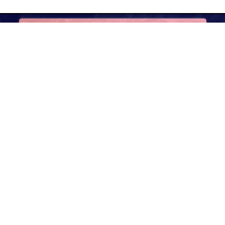
Підпишись на наш
Facebook
Новини
Редакція
Тексти
Інвестори
Користь
Реклама
 чому
Подкасти
Карта сайту
Правила редакції
и міжнародних
Політика користування сай
 редакційну
Політика конфіденційності
Політика використання cook