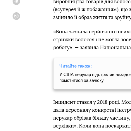
виробництва товарів для волосся
Telegram
(всупереч її ж побажанням), що 
змінило її образ життя та зруй
Viber
«Вона зазнала серйозного психіч
стрижки волосся і не могла зосе
роботу», — заявила Національна
Читайте також:
У США перукар підстрелив незадово
помститися за зачіску
Інцидент стався у 2018 році. Мо
дала персоналу конкретні інструк
перукар обрізав більшу частину
верхівки». Коли вона поскаржил