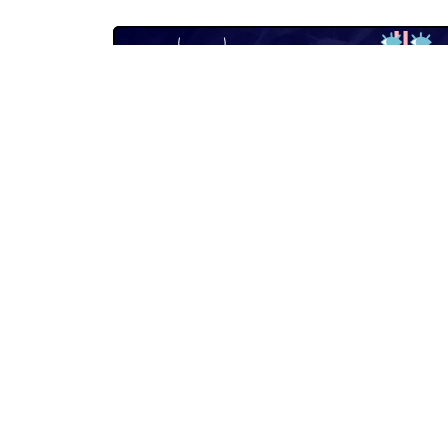
як і
Мене завжди цікавить —
«Бабель» працює за підтримк
донорів. Вони не впливають на
політику та зміст публікацій.