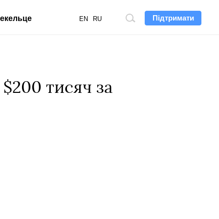
Підтримати
екельце
Пошук
EN
RU
по
сайту
 $200 тисяч за