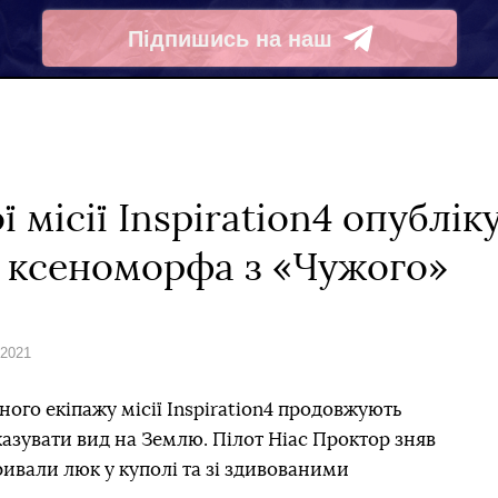
Підпишись на наш
Telegram
 місії Inspiration4 опубліку
в ксеноморфа з «Чужого»
 2021
ого екіпажу місії Inspiration4 продовжують
оказувати вид на Землю. Пілот Ніас Проктор зняв
ивали люк у куполі та зі здивованими