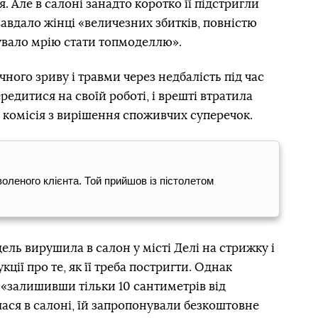
. Але в салоні занадто коротко її підстригли
завдало жінці «величезних збитків, повністю
нувало мрію стати топмоделлю».
ного зриву і травми через недбалість під час
редитися на своїй роботі, і врешті втратила
 комісія з вирішення споживчих суперечок.
леного клієнта. Той прийшов із пістолетом
дель вирушила в салон у місті Делі на стрижку і
ції про те, як її треба постригти. Однак
, «залишивши тільки 10 сантиметрів від
ася в салоні, їй запропонували безкоштовне