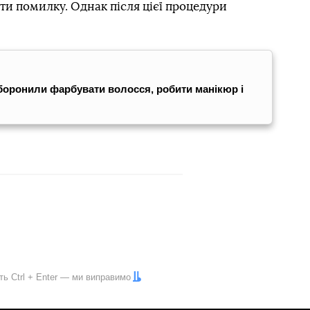
ти помилку. Однак після цієї процедури
боронили фарбувати волосся, робити манікюр і
іть
Ctrl
+
Enter
— ми виправимо