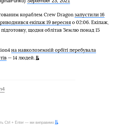
ginalFunko)
September 23, 2021
лотованим кораблем Crew Dragon
запустили 16
риводнився екіпаж 19 вересня
о 02:06. Екіпаж,
підготовку, щодня облітав Землю понад 15
tion4
на навколоземній орбіті перебувала
тів
— 14 людей.
on4
іть
Ctrl
+
Enter
— ми виправимо