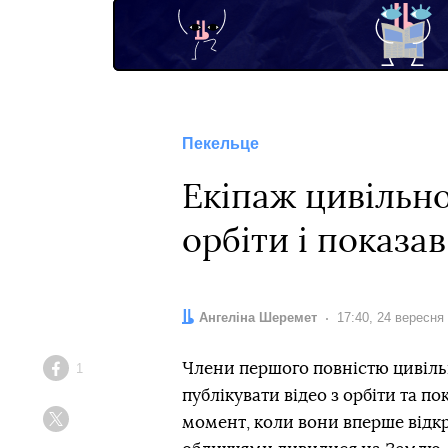
Пекельце
Екіпаж цивільної
орбіти і показа
Автор:
Ангеліна Шеремет
Дата:
17:40, 24 вересня
Члени першого повністю цивільн
1
Facebook
публікувати відео з орбіти та п
момент, коли вони вперше відкр
Twitter