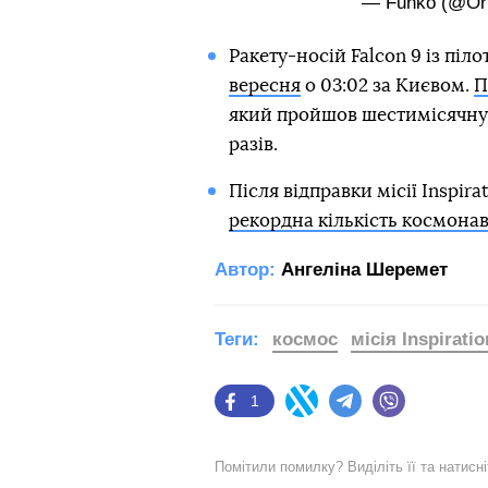
— Funko (@Ori
Ракету-носій Falcon 9 із пі
вересня
о 03:02 за Києвом.
П
який пройшов шестимісячну 
разів.
Після відправки місії Inspira
рекордна кількість космонав
Автор:
Ангеліна Шеремет
Теги:
космос
місія Inspirati
1
Facebook
Twitter
Telegram
Viber
Помітили помилку? Виділіть її та натисн