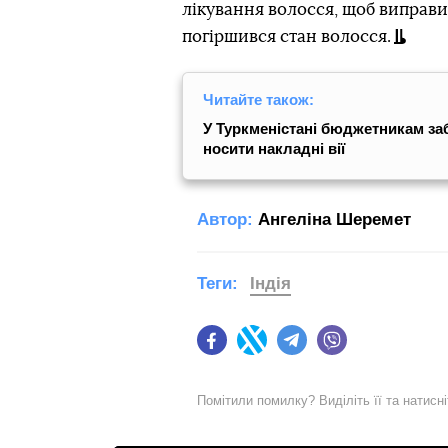
лікування волосся, щоб виправи
погіршився стан волосся.
Читайте також:
У Туркменістані бюджетникам за
носити накладні вії
Автор:
Ангеліна Шеремет
Теги:
Індія
Facebook
Twitter
Telegram
Viber
Помітили помилку? Виділіть її та натисн