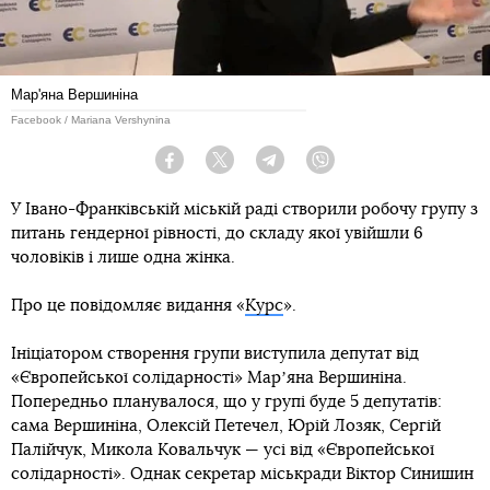
Мар'яна Вершиніна
Facebook / Mariana Vershynina
Facebook
Twitter
Telegram
Viber
У Івано-Франківській міській раді створили робочу групу з
питань гендерної рівності, до складу якої увійшли 6
чоловіків і лише одна жінка.
Про це повідомляє видання «
Курс
».
Ініціатором створення групи виступила депутат від
«Європейської солідарності» Марʼяна Вершиніна.
Попередньо планувалося, що у групі буде 5 депутатів:
сама Вершиніна, Олексій Петечел, Юрій Лозяк, Сергій
Палійчук, Микола Ковальчук — усі від «Європейської
солідарності». Однак секретар міськради Віктор Синишин