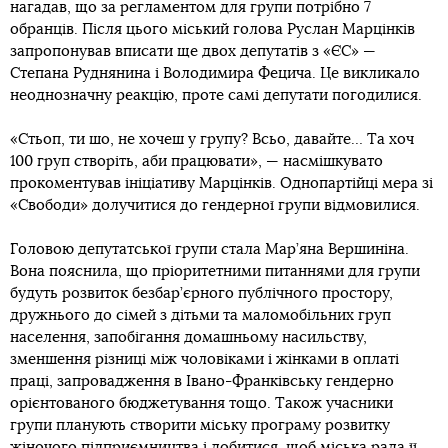
нагадав, що за регламентом для групи потрібно 7
обранців. Після цього міський голова Руслан Марцінків
запропонував вписати ще двох депутатів з «ЄС» —
Степана Руднянина і Володимира Фецича. Це викликало
неоднозначну реакцію, проте самі депутати погодилися.
«Стьоп, ти шо, не хочеш у групу? Всьо, давайте… Та хоч
100 груп створіть, аби працювати», — насмішкувато
прокоментував ініціативу Марцінків. Однопартійці мера зі
«Свободи» долучитися до гендерної групи відмовилися.
Головою депутатської групи стала Мар’яна Вершиніна.
Вона пояснила, що пріоритетними питаннями для групи
будуть розвиток безбар’єрного публічного простору,
дружнього до сімей з дітьми та маломобільних груп
населення, запобігання домашньому насильству,
зменшення різниці між чоловіками і жінками в оплаті
праці, запровадження в Івано-Франківську гендерно
орієнтованого бюджетування тощо. Також учасники
групи планують створити міську програму розвитку
жіночого підприємництва і добитися, щоб міська рада її