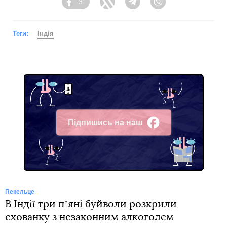
3
Facebook
Twitter
Telegram
Viber
Теги:
Індія
Підпишись на наш
Facebook
Пекельце
В Індії три пʼяні буйволи розкрили
схованку з незаконним алкоголем