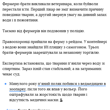
Фермери-брати викликали ветеринара, коли буйволи
перестали їсти. Перший лікар не зміг визначити причину
поведінки тварин, а другий звернув увагу на дивний запах
води і її пожовтіння.
Таємно від фермерів він подзвонив у поліцію.
Правоохоронці прийшли на ферму з рейдом. У контейнері
з водою вони знайшли 101 пляшку з самогоном. Трьох
братів-фермерів заарештували за незаконну торгівлю.
Експертиза встановила, що тварини пʼяніли через воду зі
спиртним. Зараз їхній стан стабільний, а на затриманих
чекає суд.
Минулого року
пʼяний поляк побився з ведмедицею в
зоопарку
, після того як впав у вольєр. Його
оштрафували за жорстокість щодо тварин і
відсутність медичної маски.