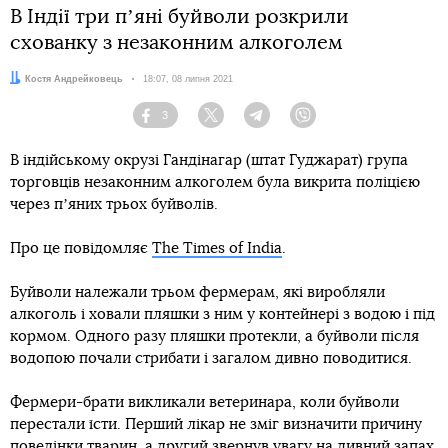
В Індії три пʼяні буйволи розкрили
схованку з незаконним алкоголем
Автор:
Костя Андрейковець
Дата:
18:07, 08 липня 2021
3
Facebook
Twitter
Telegram
Viber
В індійському окрузі Гандінагар (штат Гуджарат) група
торговців незаконним алкоголем була викрита поліцією
через пʼяних трьох буйволів.
Про це повідомляє
The Times of India
.
Буйволи належали трьом фермерам, які виробляли
алкоголь і ховали пляшки з ним у контейнері з водою і під
кормом. Одного разу пляшки протекли, а буйволи після
водопою почали стрибати і загалом дивно поводитися.
Фермери-брати викликали ветеринара, коли буйволи
перестали їсти. Перший лікар не зміг визначити причину
поведінки тварин, а другий звернув увагу на дивний запах