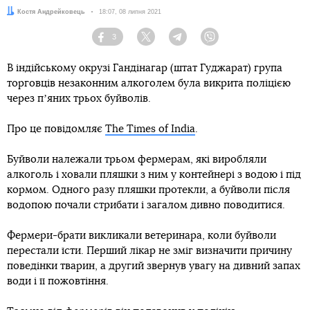
Автор:
Костя Андрейковець
Дата:
18:07, 08 липня 2021
3
Facebook
Twitter
Telegram
Viber
В індійському окрузі Гандінагар (штат Гуджарат) група
торговців незаконним алкоголем була викрита поліцією
через пʼяних трьох буйволів.
Про це повідомляє
The Times of India
.
Буйволи належали трьом фермерам, які виробляли
алкоголь і ховали пляшки з ним у контейнері з водою і під
кормом. Одного разу пляшки протекли, а буйволи після
водопою почали стрибати і загалом дивно поводитися.
Фермери-брати викликали ветеринара, коли буйволи
перестали їсти. Перший лікар не зміг визначити причину
поведінки тварин, а другий звернув увагу на дивний запах
води і її пожовтіння.