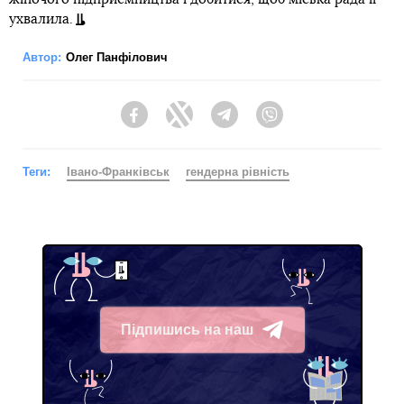
ухвалила.
Автор:
Олег Панфілович
Facebook
Twitter
Telegram
Viber
Теги:
Івано-Франківськ
гендерна рівність
Підпишись на наш
Telegram