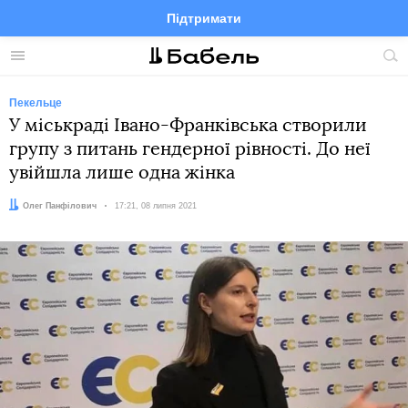
Підтримати
Facebook
Telegram
Twitter
Instagram
Меню
По
по
сай
Пекельце
У міськраді Івано-Франківська створили
групу з питань гендерної рівності. До неї
увійшла лише одна жінка
Автор:
Олег Панфілович
Дата:
17:21, 08 липня 2021