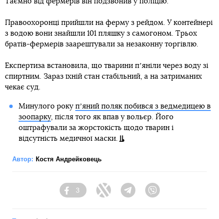
Таємно від фермерів він подзвонив у поліцію.
Правоохоронці прийшли на ферму з рейдом. У контейнері
з водою вони знайшли 101 пляшку з самогоном. Трьох
братів-фермерів заарештували за незаконну торгівлю.
Експертиза встановила, що тварини пʼяніли через воду зі
спиртним. Зараз їхній стан стабільний, а на затриманих
чекає суд.
Минулого року
пʼяний поляк побився з ведмедицею в
зоопарку
, після того як впав у вольєр. Його
оштрафували за жорстокість щодо тварин і
відсутність медичної маски.
Автор:
Костя Андрейковець
3
Facebook
Twitter
Telegram
Viber