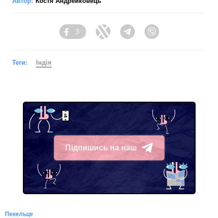
Автор:
Костя Андрейковець
3
Facebook
Twitter
Telegram
Viber
Теги:
Індія
Підпишись на наш
Telegram
Пекельце