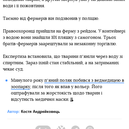
води і її пожовтіння.
Таємно від фермерів він подзвонив у поліцію.
Правоохоронці прийшли на ферму з рейдом. У контейнері
з водою вони знайшли 101 пляшку з самогоном. Трьох
братів-фермерів заарештували за незаконну торгівлю.
Експертиза встановила, що тварини пʼяніли через воду зі
спиртним. Зараз їхній стан стабільний, а на затриманих
чекає суд.
Минулого року
пʼяний поляк побився з ведмедицею в
зоопарку
, після того як впав у вольєр. Його
оштрафували за жорстокість щодо тварин і
відсутність медичної маски.
Автор:
Костя Андрейковець