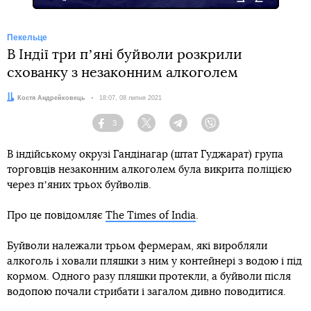
Пекельце
В Індії три пʼяні буйволи розкрили
схованку з незаконним алкоголем
Автор:
Костя Андрейковець
Дата:
18:07, 08 липня 2021
3
Facebook
Twitter
Telegram
Viber
В індійському окрузі Гандінагар (штат Гуджарат) група
торговців незаконним алкоголем була викрита поліцією
через пʼяних трьох буйволів.
Про це повідомляє
The Times of India
.
Буйволи належали трьом фермерам, які виробляли
алкоголь і ховали пляшки з ним у контейнері з водою і під
кормом. Одного разу пляшки протекли, а буйволи після
водопою почали стрибати і загалом дивно поводитися.