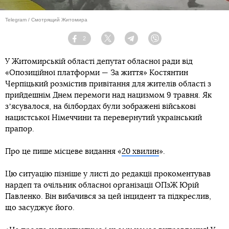
Telegram / Смотрящий Житомира
2
Facebook
Twitter
Telegram
Viber
У Житомирській області депутат обласної ради від
«Опозиційної платформи — За життя» Костянтин
Черпіцький розмістив привітання для жителів області з
прийдешнім Днем перемоги над нацизмом 9 травня. Як
зʼясувалося, на білбордах були зображені військові
нацистської Німеччини та перевернутий український
прапор.
Про це пише місцеве видання «
20 хвилин
».
Цю ситуацію пізніше у листі до редакції прокоментував
нардеп та очільник обласної організації ОПзЖ Юрій
Павленко. Він вибачився за цей інцидент та підкреслив,
що засуджує його.