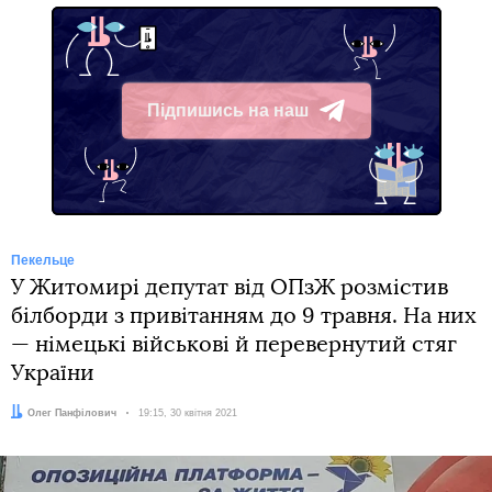
Підпишись на наш
Telegram
Пекельце
У Житомирі депутат від ОПзЖ розмістив
білборди з привітанням до 9 травня. На них
— німецькі військові й перевернутий стяг
України
Автор:
Олег Панфілович
Дата:
19:15, 30 квітня 2021