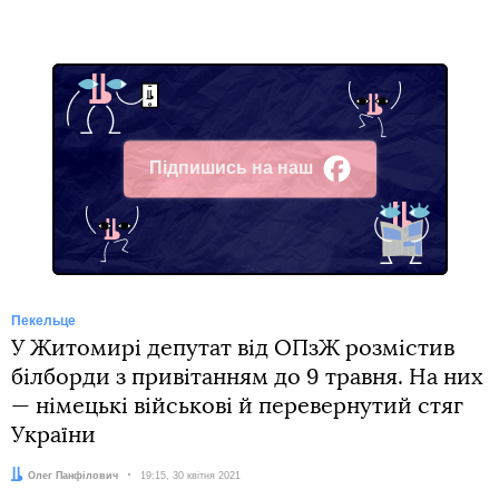
Підпишись на наш
Facebook
Пекельце
У Житомирі депутат від ОПзЖ розмістив
білборди з привітанням до 9 травня. На них
— німецькі військові й перевернутий стяг
України
Автор:
Олег Панфілович
Дата:
19:15, 30 квітня 2021