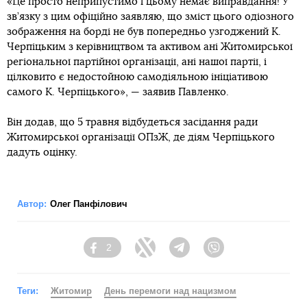
«Це просто неприпустимо і цьому немає виправдання! У
зв’язку з цим офіційно заявляю, що зміст цього одіозного
зображення на борді не був попередньо узгоджений К.
Черпіцьким з керівництвом та активом ані Житомирської
регіональної партійної організації, ані нашої партії, і
цілковито є недостойною самодіяльною ініціативою
самого К. Черпіцького», — заявив Павленко.
Він додав, що 5 травня відбудеться засідання ради
Житомирської організації ОПзЖ, де діям Черпіцького
дадуть оцінку.
Автор:
Олег Панфілович
2
Facebook
Twitter
Telegram
Viber
Теги:
Житомир
День перемоги над нацизмом