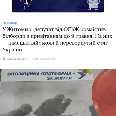
Пекельце
У Житомирі депутат від ОПзЖ розмістив
білборди з привітанням до 9 травня. На них
— німецькі військові й перевернутий стяг
України
Автор:
Олег Панфілович
Дата:
19:15, 30 квітня 2021