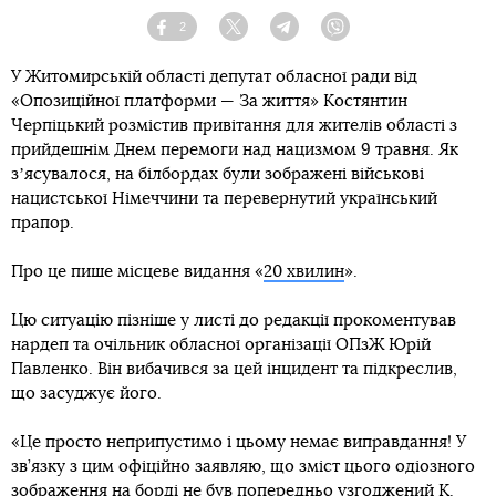
2
Facebook
Twitter
Telegram
Viber
У Житомирській області депутат обласної ради від
«Опозиційної платформи — За життя» Костянтин
Черпіцький розмістив привітання для жителів області з
прийдешнім Днем перемоги над нацизмом 9 травня. Як
зʼясувалося, на білбордах були зображені військові
нацистської Німеччини та перевернутий український
прапор.
Про це пише місцеве видання «
20 хвилин
».
Цю ситуацію пізніше у листі до редакції прокоментував
нардеп та очільник обласної організації ОПзЖ Юрій
Павленко. Він вибачився за цей інцидент та підкреслив,
що засуджує його.
«Це просто неприпустимо і цьому немає виправдання! У
зв’язку з цим офіційно заявляю, що зміст цього одіозного
зображення на борді не був попередньо узгоджений К.