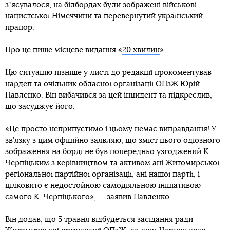
зʼясувалося, на білбордах були зображені військові
нацистської Німеччини та перевернутий український
прапор.
Про це пише місцеве видання «
20 хвилин
».
Цю ситуацію пізніше у листі до редакції прокоментував
нардеп та очільник обласної організації ОПзЖ Юрій
Павленко. Він вибачився за цей інцидент та підкреслив,
що засуджує його.
«Це просто неприпустимо і цьому немає виправдання! У
зв’язку з цим офіційно заявляю, що зміст цього одіозного
зображення на борді не був попередньо узгоджений К.
Черпіцьким з керівництвом та активом ані Житомирської
регіональної партійної організації, ані нашої партії, і
цілковито є недостойною самодіяльною ініціативою
самого К. Черпіцького», — заявив Павленко.
Він додав, що 5 травня відбудеться засідання ради