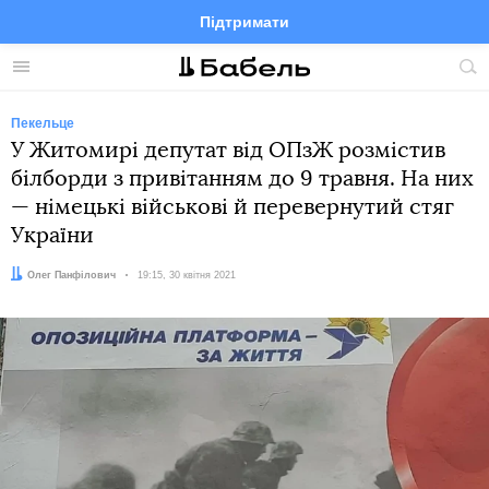
Підтримати
Facebook
Telegram
Twitter
Instagram
Меню
По
по
сай
Пекельце
У Житомирі депутат від ОПзЖ розмістив
білборди з привітанням до 9 травня. На них
— німецькі військові й перевернутий стяг
України
Автор:
Олег Панфілович
Дата:
19:15, 30 квітня 2021