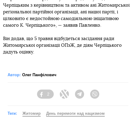
Черпіцьким з керівництвом та активом ані Житомирської
регіональної партійної організації, ані нашої партії, і
цілковито є недостойною самодіяльною ініціативою
самого К. Черпіцького», — заявив Павленко.
Він додав, що 5 травня відбудеться засідання ради
Житомирської організації ОПзЖ, де діям Черпіцького
дадуть оцінку.
Автор:
Олег Панфілович
2
Facebook
Twitter
Telegram
Viber
Теги:
Житомир
День перемоги над нацизмом