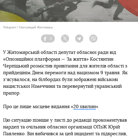
Telegram / Смотрящий Житомира
2
Facebook
Twitter
Telegram
Viber
У Житомирській області депутат обласної ради від
«Опозиційної платформи — За життя» Костянтин
Черпіцький розмістив привітання для жителів області з
прийдешнім Днем перемоги над нацизмом 9 травня. Як
зʼясувалося, на білбордах були зображені військові
нацистської Німеччини та перевернутий український
прапор.
Про це пише місцеве видання «
20 хвилин
».
Цю ситуацію пізніше у листі до редакції прокоментував
нардеп та очільник обласної організації ОПзЖ Юрій
Павленко. Він вибачився за цей інцидент та підкреслив,