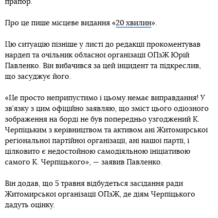
прапор.
Про це пише місцеве видання «
20 хвилин
».
Цю ситуацію пізніше у листі до редакції прокоментував
нардеп та очільник обласної організації ОПзЖ Юрій
Павленко. Він вибачився за цей інцидент та підкреслив,
що засуджує його.
«Це просто неприпустимо і цьому немає виправдання! У
зв’язку з цим офіційно заявляю, що зміст цього одіозного
зображення на борді не був попередньо узгоджений К.
Черпіцьким з керівництвом та активом ані Житомирської
регіональної партійної організації, ані нашої партії, і
цілковито є недостойною самодіяльною ініціативою
самого К. Черпіцького», — заявив Павленко.
Він додав, що 5 травня відбудеться засідання ради
Житомирської організації ОПзЖ, де діям Черпіцького
дадуть оцінку.