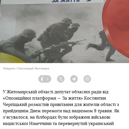
Telegram / Смотрящий Житомира
2
Facebook
Twitter
Telegram
Viber
У Житомирській області депутат обласної ради від
«Опозиційної платформи — За життя» Костянтин
Черпіцький розмістив привітання для жителів області з
прийдешнім Днем перемоги над нацизмом 9 травня. Як
зʼясувалося, на білбордах були зображені військові
нацистської Німеччини та перевернутий український