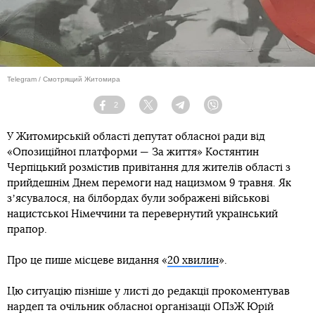
Telegram / Смотрящий Житомира
2
Facebook
Twitter
Telegram
Viber
У Житомирській області депутат обласної ради від
«Опозиційної платформи — За життя» Костянтин
Черпіцький розмістив привітання для жителів області з
прийдешнім Днем перемоги над нацизмом 9 травня. Як
зʼясувалося, на білбордах були зображені військові
нацистської Німеччини та перевернутий український
прапор.
Про це пише місцеве видання «
20 хвилин
».
Цю ситуацію пізніше у листі до редакції прокоментував
нардеп та очільник обласної організації ОПзЖ Юрій