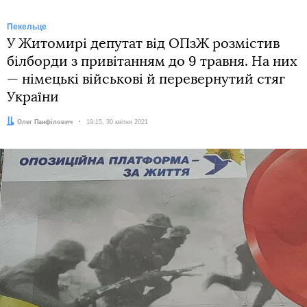
Пекельце
У Житомирі депутат від ОПзЖ розмістив
білборди з привітанням до 9 травня. На них
— німецькі військові й перевернутий стяг
України
Автор:
Олег Панфілович
Дата:
19:15, 30 квітня 2021