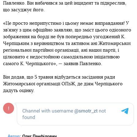
Павленко. Він вибачився за цей інцидент та підкреслив,
що засуджує його.
«Це просто неприпустимо і цьому немає виправдання! У
зв’язку з цим офіційно заявляю, що зміст цього одіозного
зображення на борді не був попередньо узгоджений К.
Черпіцьким з керівництвом та активом ані Житомирської
регіональної партійної організації, ані нашої партії, і
цілковито є недостойною самодіяльною ініціативою
самого К. Черпіцького», — заявив Павленко.
Він додав, що 5 травня відбудеться засідання ради
Житомирської організації ОПзЖ, де діям Черпіцького
дадуть оцінку.
Автор:
Олег Панфілович