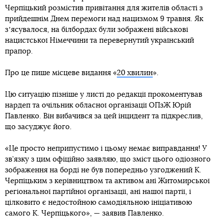
Черпіцький розмістив привітання для жителів області з
прийдешнім Днем перемоги над нацизмом 9 травня. Як
зʼясувалося, на білбордах були зображені військові
нацистської Німеччини та перевернутий український
прапор.
Про це пише місцеве видання «
20 хвилин
».
Цю ситуацію пізніше у листі до редакції прокоментував
нардеп та очільник обласної організації ОПзЖ Юрій
Павленко. Він вибачився за цей інцидент та підкреслив,
що засуджує його.
«Це просто неприпустимо і цьому немає виправдання! У
зв’язку з цим офіційно заявляю, що зміст цього одіозного
зображення на борді не був попередньо узгоджений К.
Черпіцьким з керівництвом та активом ані Житомирської
регіональної партійної організації, ані нашої партії, і
цілковито є недостойною самодіяльною ініціативою
самого К. Черпіцького», — заявив Павленко.