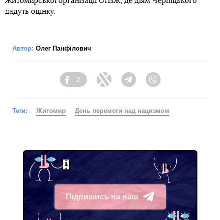
Житомирської організації ОПзЖ, де діям Черпіцького
дадуть оцінку.
Автор:
Олег Панфілович
2
Facebook
Twitter
Telegram
Viber
Теги:
Житомир
День перемоги над нацизмом
Підпишись на наш
Telegram