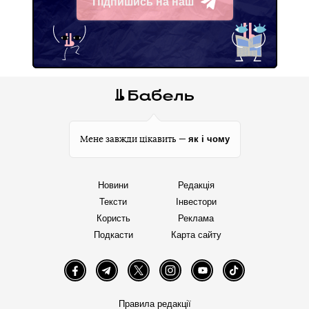
Підпишись на наш
Telegram
як і чому
Мене завжди цікавить —
Новини
Редакція
Тексти
Інвестори
Користь
Реклама
Подкасти
Карта сайту
Facebook
Telegram
Twitter
Instagram
YouTube
TikTok
Правила редакції