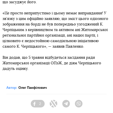
що засуджує його.
«Це просто неприпустимо і цьому немає виправдання! У
зв’язку з цим офіційно заявляю, що зміст цього одіозного
зображення на борді не був попередньо узгоджений К.
Черпіцьким з керівництвом та активом ані Житомирської
регіональної партійної організації, ані нашої партії, і
цілковито є недостойною самодіяльною ініціативою
самого К. Черпіцького», — заявив Павленко.
Він додав, що 5 травня відбудеться засідання ради
Житомирської організації ОПзЖ, де діям Черпіцького
дадуть оцінку.
Автор:
Олег Панфілович
2
Facebook
Twitter
Telegram
Viber