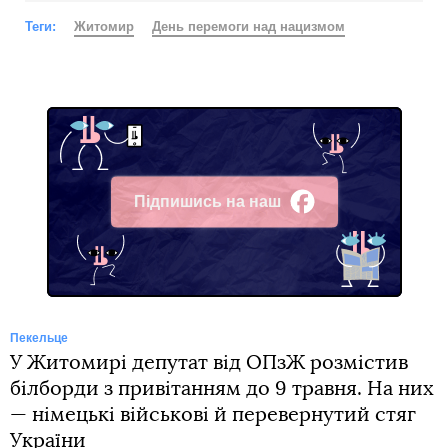
Теги:
Житомир
День перемоги над нацизмом
Підпишись на наш
Facebook
Пекельце
У Житомирі депутат від ОПзЖ розмістив
білборди з привітанням до 9 травня. На них
— німецькі військові й перевернутий стяг
України