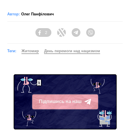
Автор:
Олег Панфілович
2
Facebook
Twitter
Telegram
Viber
Теги:
Житомир
День перемоги над нацизмом
Підпишись на наш
Telegram