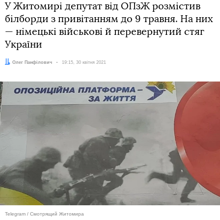
У Житомирі депутат від ОПзЖ розмістив
білборди з привітанням до 9 травня. На них
— німецькі військові й перевернутий стяг
України
Автор:
Олег Панфілович
Дата:
19:15, 30 квітня 2021
Telegram / Смотрящий Житомира