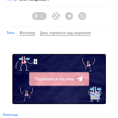
2
Facebook
Twitter
Telegram
Viber
Теги:
Житомир
День перемоги над нацизмом
Підпишись на наш
Telegram
Пекельце