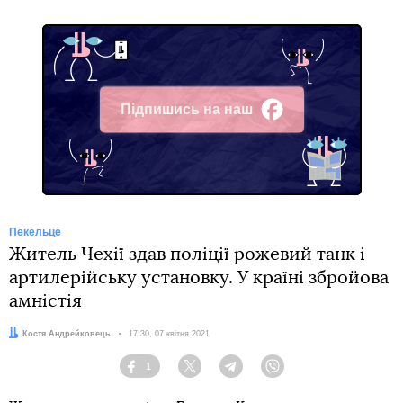
Підпишись на наш
Facebook
Пекельце
Житель Чехії здав поліції рожевий танк і
артилерійську установку. У країні збройова
амністія
Автор:
Костя Андрейковець
Дата:
17:30, 07 квітня 2021
1
Facebook
Twitter
Telegram
Viber