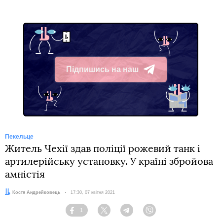
Підпишись на наш
Telegram
Пекельце
Житель Чехії здав поліції рожевий танк і
артилерійську установку. У країні збройова
амністія
Автор:
Костя Андрейковець
Дата:
17:30, 07 квітня 2021
1
Facebook
Twitter
Telegram
Viber