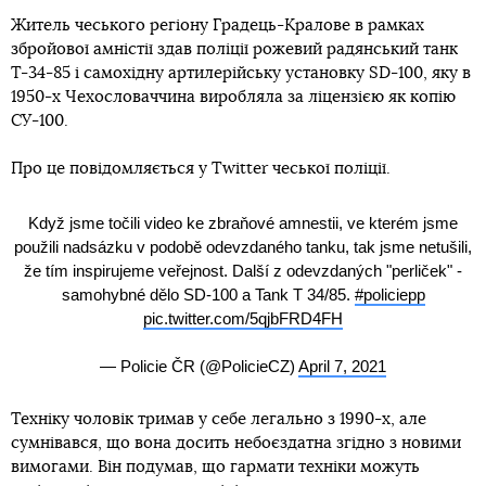
Житель чеського регіону Градець-Кралове в рамках
збройової амністії здав поліції рожевий радянський танк
Т-34-85 і самохідну артилерійську установку SD-100, яку в
1950-х Чехословаччина виробляла за ліцензією як копію
СУ-100.
Про це повідомляється у Twitter чеської поліції.
Když jsme točili video ke zbraňové amnestii, ve kterém jsme
použili nadsázku v podobě odevzdaného tanku, tak jsme netušili,
že tím inspirujeme veřejnost. Další z odevzdaných "perliček" -
samohybné dělo SD-100 a Tank T 34/85.
#policiepp
pic.twitter.com/5qjbFRD4FH
— Policie ČR (@PolicieCZ)
April 7, 2021
Техніку чоловік тримав у себе легально з 1990-х, але
сумнівався, що вона досить небоєздатна згідно з новими
вимогами. Він подумав, що гармати техніки можуть