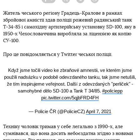
Facebook
Twitter
Telegram
Viber
Житель чеського регіону Градець-Кралове в рамках
збройової амністії здав поліції рожевий радянський танк
Т-34-85 і самохідну артилерійську установку SD-100, яку в
1950-х Чехословаччина виробляла за ліцензією як копію
СУ-100.
Про це повідомляється у Twitter чеської поліції.
Když jsme točili video ke zbraňové amnestii, ve kterém jsme
použili nadsázku v podobě odevzdaného tanku, tak jsme netušili,
že tím inspirujeme veřejnost. Další z odevzdaných "perliček" -
samohybné dělo SD-100 a Tank T 34/85.
#policiepp
pic.twitter.com/5qjbFRD4FH
— Policie ČR (@PolicieCZ)
April 7, 2021
Техніку чоловік тримав у себе легально з 1990-х, але
сумнівався, що вона досить небоєздатна згідно з новими