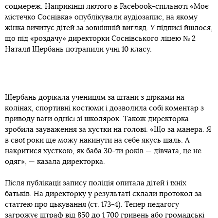
соцмереж. Наприкінці лютого в Facebook-спільноті «Моє
містечко Соснівка» опублікували аудіозапис, на якому
жінка вичитує дітей за зовнішній вигляд. У підписі йшлося,
що під «роздачу» директорки Соснівського ліцею № 2
Наталії Щербань потрапили учні 10 класу.
Щербань дорікала ученицям за штани з дірками на
колінах, спортивні костюми і дозволила собі коментар з
приводу ваги однієї зі школярок. Також директорка
зробила зауваження за хустки на голові. «Що за манера. Я
в свої роки ще можу накинути на себе якусь шаль. А
накритися хусткою, як баба 30-ти років — дівчата, це не
одяг», — казала директорка.
Після публікації запису поліція опитала дітей і їхніх
батьків. На директорку у результаті склали протокол за
статтею про цькування (ст. 173-4). Тепер педагогу
загрожує штраф від 850 до 1 700 гривень або громадські