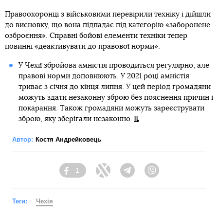
Правоохоронці з військовими перевірили техніку і дійшли
до висновку, що вона підпадає під категорію «заборонене
озброєння». Справні бойові елементи техніки тепер
повинні «деактивувати до правової норми».
У Чехії збройова амністія проводиться регулярно, але
правові норми доповнюють. У 2021 році амністія
триває з січня до кінця липня. У цей період громадяни
можуть здати незаконну зброю без пояснення причин і
покарання. Також громадяни можуть зареєструвати
зброю, яку зберігали незаконно.
Автор:
Костя Андрейковець
1
Facebook
Twitter
Telegram
Viber
Теги:
Чехія