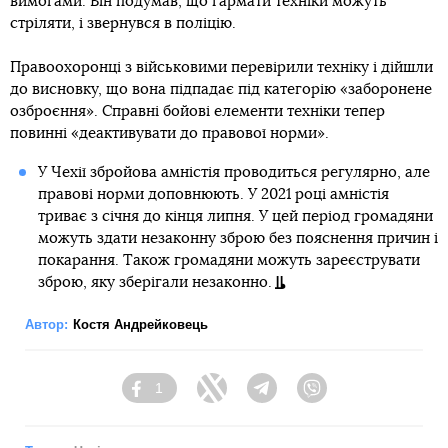
вимогами. Він подумав, що гармати техніки можуть
стріляти, і звернувся в поліцію.
Правоохоронці з військовими перевірили техніку і дійшли
до висновку, що вона підпадає під категорію «заборонене
озброєння». Справні бойові елементи техніки тепер
повинні «деактивувати до правової норми».
У Чехії збройова амністія проводиться регулярно, але
правові норми доповнюють. У 2021 році амністія
триває з січня до кінця липня. У цей період громадяни
можуть здати незаконну зброю без пояснення причин і
покарання. Також громадяни можуть зареєструвати
зброю, яку зберігали незаконно.
Автор:
Костя Андрейковець
1
Facebook
Twitter
Telegram
Viber