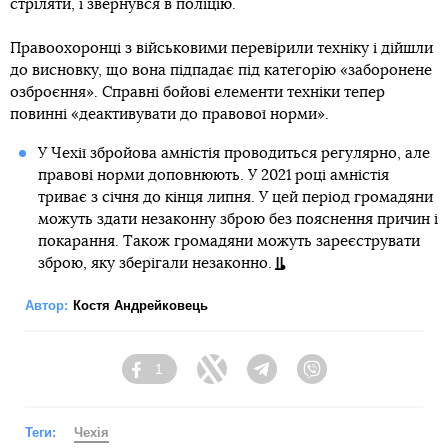
стріляти, і звернувся в поліцію.
Правоохоронці з військовими перевірили техніку і дійшли
до висновку, що вона підпадає під категорію «заборонене
озброєння». Справні бойові елементи техніки тепер
повинні «деактивувати до правової норми».
У Чехії збройова амністія проводиться регулярно, але
правові норми доповнюють. У 2021 році амністія
триває з січня до кінця липня. У цей період громадяни
можуть здати незаконну зброю без пояснення причин і
покарання. Також громадяни можуть зареєструвати
зброю, яку зберігали незаконно.
Автор:
Костя Андрейковець
1
Facebook
Twitter
Telegram
Viber
Теги:
Чехія