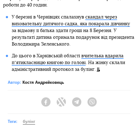
роботи до 40 годин.
У березні в Чернівцях спалахнув
скандал через
виховательку дитячого садка, яка покарала дівчинку
за відмову її батька здати гроші на 8 Березня. У
результаті дитина отримала подарунок від президента
Володимира Зеленського.
До цього в Харківській області
вчителька вдарила
пʼятикласницю книгою по голові
. На жінку склали
адміністративний протокол за булінг.
Автор:
Костя Андрейковець
Facebook
Twitter
Telegram
Viber
Теги:
булінг