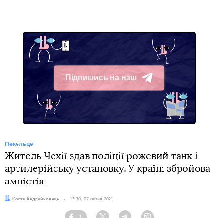
Підпишись на наш
Telegram
Пекельце
Житель Чехії здав поліції рожевий танк і
артилерійську установку. У країні збройова
амністія
Автор:
Костя Андрейковець
Дата:
17:30, 07 квітня 2021
1