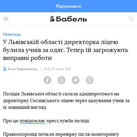
Підтримати
Facebook
Telegram
Twitter
Instagram
Меню
По
по
сай
Пекельце
У Львівській області директорка ліцею
булила учнів за одяг. Тепер їй загрожують
виправні роботи
Автор:
Костя Андрейковець
Дата:
15:11, 07 квітня 2021
Facebook
Twitter
Telegram
Viber
Поліція Львівської області склала адмінпротокол на
директорку Соснівського ліцею через цькування учнів за
їх зовнішній вигляд.
Про це
повідомляє
пресслужба поліції.
Правоохоронці почали перевірку після моніторингу