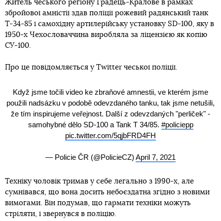
Житель чеського регіону Градець-Кралове в рамках
збройової амністії здав поліції рожевий радянський танк
Т-34-85 і самохідну артилерійську установку SD-100, яку в
1950-х Чехословаччина виробляла за ліцензією як копію
СУ-100.
Про це повідомляється у Twitter чеської поліції.
Když jsme točili video ke zbraňové amnestii, ve kterém jsme
použili nadsázku v podobě odevzdaného tanku, tak jsme netušili,
že tím inspirujeme veřejnost. Další z odevzdaných "perliček" -
samohybné dělo SD-100 a Tank T 34/85.
#policiepp
pic.twitter.com/5qjbFRD4FH
— Policie ČR (@PolicieCZ)
April 7, 2021
Техніку чоловік тримав у себе легально з 1990-х, але
сумнівався, що вона досить небоєздатна згідно з новими
вимогами. Він подумав, що гармати техніки можуть
стріляти, і звернувся в поліцію.