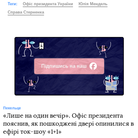
Теги:
Офіс президента України
Юлія Мендель
Справа Стерненка
Підпишись на наш
Facebook
Пекельце
«Лише на один вечір». Офіс президента
пояснив, як пошкоджені двері опинилися в
ефірі ток-шоу «1+1»