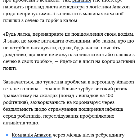
про проблеми з великою. Так,
видання
The Intercept
наводить приклад листа менеджера з логістики Amazon
щодо неприпустимості залишати в машинах компанії
пляшки з сечею та торби з калом.
«Будь ласка, перенаправте це повідомлення своїм водіям.
Я знаю, це може виглядати очевидним, або таким, про що
не потрібно нагадувати, однак, будь ласка, поясніть
дохідливо, що вони не можуть залишати кал або пляшки з
сечею в своїх торбах», — йдеться в листі на корпоративній
пошті.
Зазначається, що туалетна проблема в персоналу Amazon
геть не головна — значно більше турбує високий ризик
травматизму на складах (понад 7 випадків на 100
робітників), захворюваність на коронавірус через
бездіяльність щодо стримування поширення інфекції
серед робітників, переслідування профспілкових
активістів тощо.
Компанія Amazon
через місяць після ребрендингу