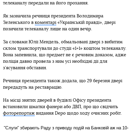
телеканалу передали на його прохання.
Як зазначила речниця президента Володимира
Зеленського в
коментарі
«Українській правді», двері
позичили телеканалу лише на один вечір.
За словами Юлії Мендель, обмальовані двері з вибитим
склом транспортували до студії «1+1» коштом телеканалу.
Вона запевнила, що предмет не є речовим доказом, адже
поліція давно провела з ним усі необхідні дії для
з’ясування обставин.
Речниця президента також додала, що 29 березня двері
передадуть на реставрацію.
На місці знятих дверей в будівлі Офісу президента
встановили шматки фанери або ДВП, про що свідчить
фоторепортаж
видання Depo щодо ходу очисних робіт.
"Слуги" збирають Раду з приводу подій на Банковій аж на 10-