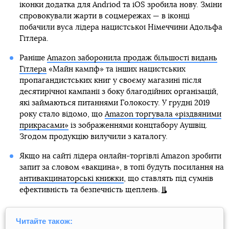
іконки додатка для Andriod та iOS зробила нову. Зміни
спровокували жарти в соцмережах — в іконці
побачили вуса лідера нацистської Німеччини Адольфа
Гітлера.
Раніше
Amazon заборонила продаж більшості видань
Гітлера
«Майн кампф» та інших нацистських
пропагандистських книг у своєму магазині після
десятирічної кампанії з боку благодійних організацій,
які займаються питаннями Голокосту. У грудні 2019
року стало відомо, що
Amazon торгувала «різдвяними
прикрасами»
із зображеннями концтабору Аушвіц.
Згодом продукцію вилучили з каталогу.
Якщо на сайті лідера онлайн-торгівлі Amazon зробити
запит за словом «вакцина», в топі будуть посилання на
антивакцинаторські книжки
, що ставлять під сумнів
ефективність та безпечність щеплень.
Читайте також: