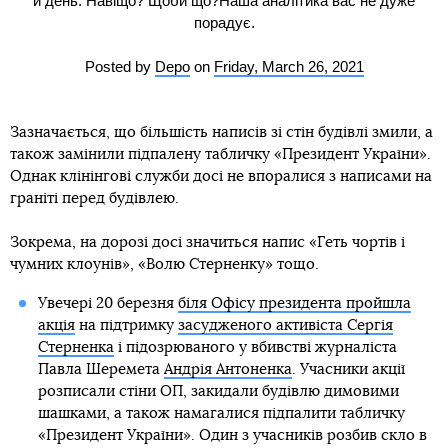
й день. Навіщо? Щоби що?Наша аналітика вас не дуже
порадує.
Posted by
Depo
on
Friday, March 26, 2021
Зазначається, що більшість написів зі стін будівлі змили, а
також замінили підпалену табличку «Президент України».
Однак клінінгові служби досі не впоралися з написами на
граніті перед будівлею.
Зокрема, на дорозі досі значиться напис «Геть чортів і
чумних клоунів», «Волю Стерненку» тощо.
Увечері 20 березня
біля Офісу президента пройшла
акція
на підтримку
засудженого активіста Сергія
Стерненка
і підозрюваного у вбивстві журналіста
Павла Шеремета
Андрія Антоненка
. Учасники акції
розписали стіни ОП, закидали будівлю димовими
шашками, а також намагалися підпалити табличку
«Президент України». Один з учасників розбив скло в