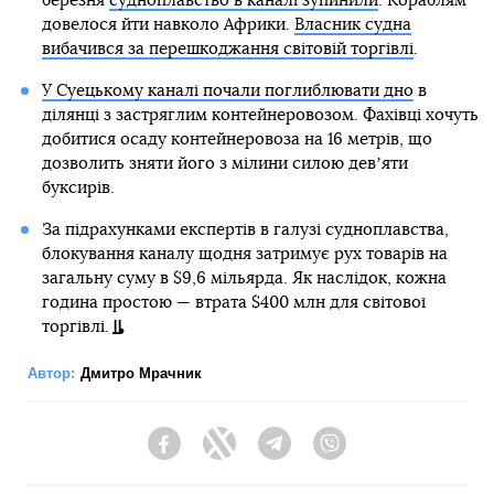
березня
судноплавство в каналі зупинили
. Кораблям
довелося йти навколо Африки.
Власник судна
вибачився за перешкоджання світовій торгівлі
.
У Суецькому каналі почали поглиблювати дно
в
ділянці з застряглим контейнеровозом. Фахівці хочуть
добитися осаду контейнеровоза на 16 метрів, що
дозволить зняти його з мілини силою девʼяти
буксирів.
За підрахунками експертів в галузі судноплавства,
блокування каналу щодня затримує рух товарів на
загальну суму в $9,6 мільярда. Як наслідок, кожна
година простою — втрата $400 млн для світової
торгівлі.
Автор:
Дмитро Мрачник
Facebook
Twitter
Telegram
Viber