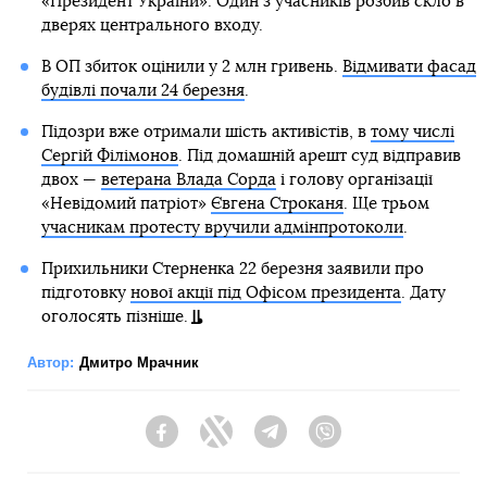
«Президент України». Один з учасників розбив скло в
дверях центрального входу.
В ОП збиток оцінили у 2 млн гривень.
Відмивати фасад
будівлі почали 24 березня
.
Підозри вже отримали шість активістів, в
тому числі
Сергій Філімонов
. Під домашній арешт суд відправив
двох —
ветерана Влада Сорда
і голову організації
«Невідомий патріот»
Євгена Строканя
. Ще трьом
учасникам протесту вручили адмінпротоколи
.
Прихильники Стерненка 22 березня заявили про
підготовку
нової акції під Офісом президента
. Дату
оголосять пізніше.
Автор:
Дмитро Мрачник
Facebook
Twitter
Telegram
Viber