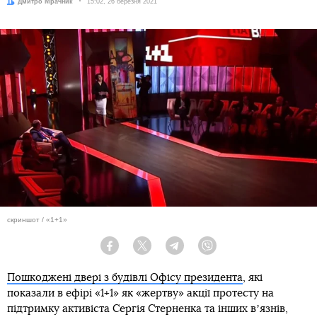
Автор:
Дмитро Мрачник
Дата:
15:02, 26 березня 2021
скриншот / «1+1»
Facebook
Twitter
Telegram
Viber
Пошкоджені двері з будівлі Офісу президента
, які
показали в ефірі «1+1» як «жертву» акції протесту на
підтримку активіста Сергія Стерненка та інших вʼязнів,