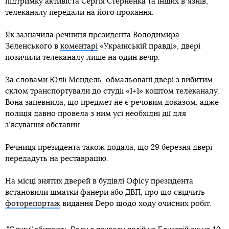
підтримку активіста Сергія Стерненка та інших вʼязнів,
телеканалу передали на його прохання.
Як зазначила речниця президента Володимира
Зеленського в
коментарі
«Українській правді», двері
позичили телеканалу лише на один вечір.
За словами Юлії Мендель, обмальовані двері з вибитим
склом транспортували до студії «1+1» коштом телеканалу.
Вона запевнила, що предмет не є речовим доказом, адже
поліція давно провела з ним усі необхідні дії для
з’ясування обставин.
Речниця президента також додала, що 29 березня двері
передадуть на реставрацію.
На місці знятих дверей в будівлі Офісу президента
встановили шматки фанери або ДВП, про що свідчить
фоторепортаж
видання Depo щодо ходу очисних робіт.