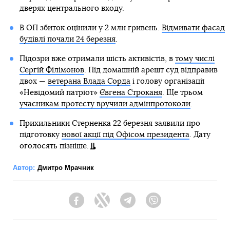
дверях центрального входу.
В ОП збиток оцінили у 2 млн гривень.
Відмивати фасад
будівлі почали 24 березня
.
Підозри вже отримали шість активістів, в
тому числі
Сергій Філімонов
. Під домашній арешт суд відправив
двох —
ветерана Влада Сорда
і голову організації
«Невідомий патріот»
Євгена Строканя
. Ще трьом
учасникам протесту вручили адмінпротоколи
.
Прихильники Стерненка 22 березня заявили про
підготовку
нової акції під Офісом президента
. Дату
оголосять пізніше.
Автор:
Дмитро Мрачник
Facebook
Twitter
Telegram
Viber