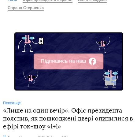
Справа Стерненка
Підпишись на наш
Facebook
Пекельце
«Лише на один вечір». Офіс президента
пояснив, як пошкоджені двері опинилися в
ефірі ток-шоу «1+1»