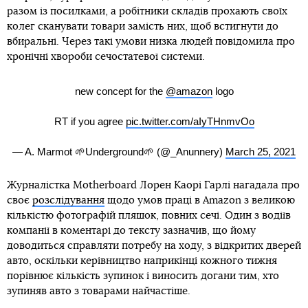
разом із посилками, а робітники складів прохають своїх
колег сканувати товари замість них, щоб встигнути до
вбиральні. Через такі умови низка людей повідомила про
хронічні хвороби сечостатевої системи.
new concept for the
@amazon
logo
RT if you agree
pic.twitter.com/aIyTHnmvOo
— A. Marmot 🌱Underground🌱 (@_Anunnery)
March 25, 2021
Журналістка Motherboard Лорен Каорі Гарлі нагадала про
своє
розслідування
щодо умов праці в Amazon з великою
кількістю фотографій пляшок, повних сечі. Один з водіїв
компанії в коментарі до тексту зазначив, що йому
доводиться справляти потребу на ходу, з відкритих дверей
авто, оскільки керівництво наприкінці кожного тижня
порівнює кількість зупинок і виносить догани тим, хто
зупиняв авто з товарами найчастіше.