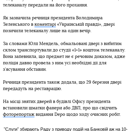
телеканалу передали на його прохання.
Як зазначила речниця президента Володимира
Зеленського в
коментарі
«Українській правді», двері
позичили телеканалу лише на один вечір.
За словами Юлії Мендель, обмальовані двері з вибитим
склом транспортували до студії «1+1» коштом телеканалу.
Вона запевнила, що предмет не є речовим доказом, адже
поліція давно провела з ним усі необхідні дії для
з’ясування обставин.
Речниця президента також додала, що 29 березня двері
передадуть на реставрацію.
На місці знятих дверей в будівлі Офісу президента
встановили шматки фанери або ДВП, про що свідчить
фоторепортаж
видання Depo щодо ходу очисних робіт.
"Слуги" збирають Раду з приводу подій на Банковій аж на 10-