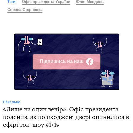
Теги:
Офіс президента України
Юлія Мендель
Справа Стерненка
Підпишись на наш
Facebook
Пекельце
«Лише на один вечір». Офіс президента
пояснив, як пошкоджені двері опинилися в
ефірі ток-шоу «1+1»