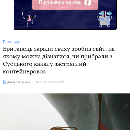
Підпишись на наш
Facebook
Пекельце
Британець заради сміху зробив сайт, на
якому можна дізнатися, чи прибрали з
Суецького каналу застряглий
контейнеровоз
Автор:
Дмитро Мрачник
Дата:
13:15, 26 березня 2021