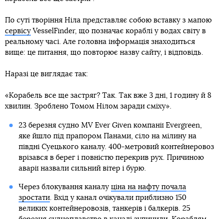
По суті творіння Ніла представляє собою вставку з мапою
сервісу
VesselFinder, що позначає кораблі у водах світу в
реальному часі. Але головна інформація знаходиться
вище: це питання, що повторює назву сайту, і відповідь.
Наразі це виглядає так:
«Корабель все ще застряг? Так. Так вже 3 дні, 1 годину й 8
хвилин. Зроблено Томом Нілом заради сміху».
23 березня судно MV Ever Given компанії Evergreen,
яке йшло під прапором Панами, сіло на мілину на
півдні Суецького каналу. 400-метровий контейнеровоз
врізався в берег і повністю перекрив рух. Причиною
аварії назвали сильний вітер і бурю.
Через блокування каналу
ціна на нафту почала
зростати
. Вхід у канал очікували приблизно 150
великих контейнеровозів, танкерів і балкерів. 25