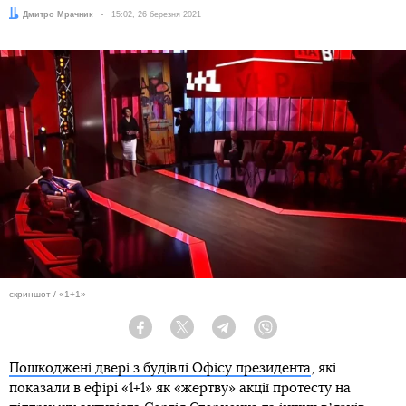
Автор:
Дмитро Мрачник
Дата:
15:02, 26 березня 2021
скриншот / «1+1»
Facebook
Twitter
Telegram
Viber
Пошкоджені двері з будівлі Офісу президента
, які
показали в ефірі «1+1» як «жертву» акції протесту на