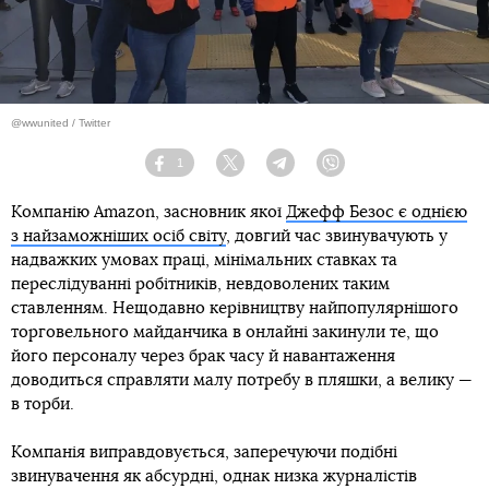
@wwunited / Twitter
1
Facebook
Twitter
Telegram
Viber
Компанію Amazon, засновник якої
Джефф Безос є однією
з найзаможніших осіб світу
, довгий час звинувачують у
надважких умовах праці, мінімальних ставках та
переслідуванні робітників, невдоволених таким
ставленням. Нещодавно керівництву найпопулярнішого
торговельного майданчика в онлайні закинули те, що
його персоналу через брак часу й навантаження
доводиться справляти малу потребу в пляшки, а велику —
в торби.
Компанія виправдовується, заперечуючи подібні
звинувачення як абсурдні, однак низка журналістів