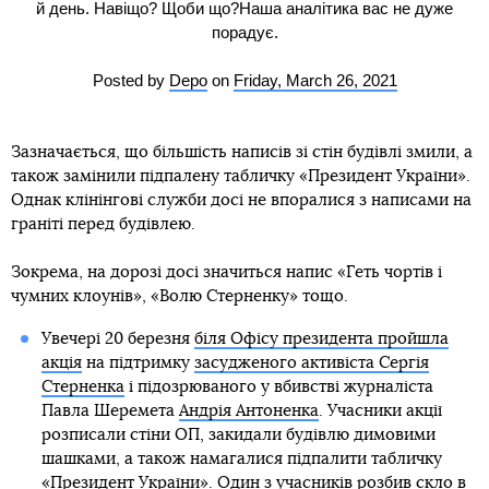
й день. Навіщо? Щоби що?Наша аналітика вас не дуже
порадує.
Posted by
Depo
on
Friday, March 26, 2021
Зазначається, що більшість написів зі стін будівлі змили, а
також замінили підпалену табличку «Президент України».
Однак клінінгові служби досі не впоралися з написами на
граніті перед будівлею.
Зокрема, на дорозі досі значиться напис «Геть чортів і
чумних клоунів», «Волю Стерненку» тощо.
Увечері 20 березня
біля Офісу президента пройшла
акція
на підтримку
засудженого активіста Сергія
Стерненка
і підозрюваного у вбивстві журналіста
Павла Шеремета
Андрія Антоненка
. Учасники акції
розписали стіни ОП, закидали будівлю димовими
шашками, а також намагалися підпалити табличку
«Президент України». Один з учасників розбив скло в