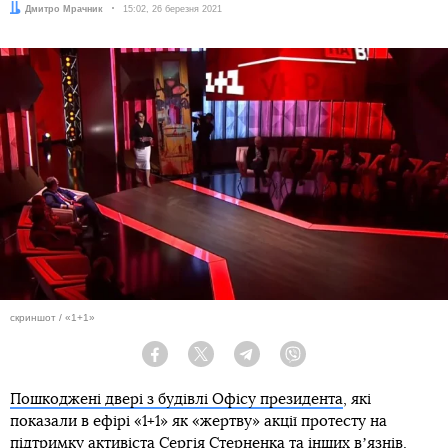
Автор:
Дмитро Мрачник
Дата:
15:02, 26 березня 2021
скриншот / «1+1»
Facebook
Twitter
Telegram
Viber
Пошкоджені двері з будівлі Офісу президента
, які
показали в ефірі «1+1» як «жертву» акції протесту на
підтримку активіста Сергія Стерненка та інших вʼязнів,