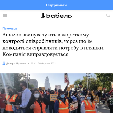
Підтримати
Facebook
Telegram
Twitter
Instagram
Меню
По
по
сай
Пекельце
Amazon звинувачують в жорсткому
контролі співробітників, через що їм
доводиться справляти потребу в пляшки.
Компанія виправдовується
Автор:
Дмитро Мрачник
Дата:
11:41, 26 березня 2021