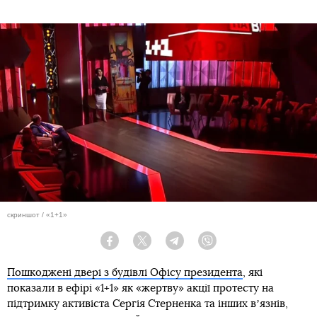
скриншот / «1+1»
Facebook
Twitter
Telegram
Viber
Пошкоджені двері з будівлі Офісу президента
, які
показали в ефірі «1+1» як «жертву» акції протесту на
підтримку активіста Сергія Стерненка та інших вʼязнів,