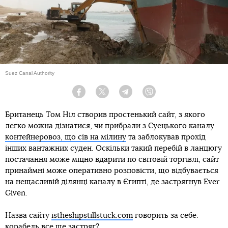
Suez Canal Authority
Facebook
Twitter
Telegram
Viber
Британець Том Ніл створив простенький сайт, з якого
легко можна дізнатися, чи прибрали з Суецького каналу
контейнеровоз, що сів на мілину
та заблокував прохід
інших вантажних суден. Оскільки такий перебій в ланцюгу
постачання може міцно вдарити по світовій торгівлі, сайт
принаймні може оперативно розповісти, що відбувається
на нещасливій ділянці каналу в Єгипті, де застрягнув Ever
Given.
Назва сайту
istheshipstillstuck.com
говорить за себе:
корабель все ще застряг?