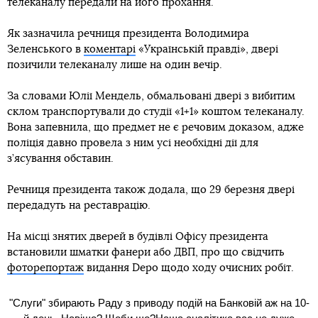
телеканалу передали на його прохання.
Як зазначила речниця президента Володимира
Зеленського в
коментарі
«Українській правді», двері
позичили телеканалу лише на один вечір.
За словами Юлії Мендель, обмальовані двері з вибитим
склом транспортували до студії «1+1» коштом телеканалу.
Вона запевнила, що предмет не є речовим доказом, адже
поліція давно провела з ним усі необхідні дії для
з’ясування обставин.
Речниця президента також додала, що 29 березня двері
передадуть на реставрацію.
На місці знятих дверей в будівлі Офісу президента
встановили шматки фанери або ДВП, про що свідчить
фоторепортаж
видання Depo щодо ходу очисних робіт.
"Слуги" збирають Раду з приводу подій на Банковій аж на 10-