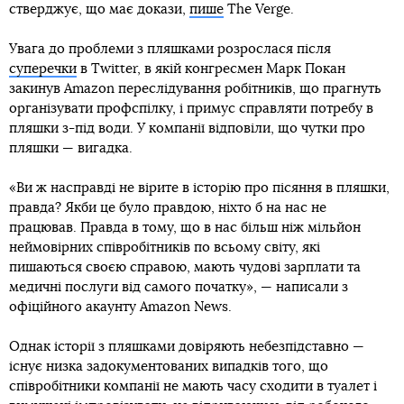
стверджує, що має докази,
пише
The Verge.
Увага до проблеми з пляшками розрослася після
суперечки
в Twitter, в якій конгресмен Марк Покан
закинув Amazon переслідування робітників, що прагнуть
організувати профспілку, і примус справляти потребу в
пляшки з-під води. У компанії відповіли, що чутки про
пляшки — вигадка.
«Ви ж насправді не вірите в історію про пісяння в пляшки,
правда? Якби це було правдою, ніхто б на нас не
працював. Правда в тому, що в нас більш ніж мільйон
неймовірних співробітників по всьому світу, які
пишаються своєю справою, мають чудові зарплати та
медичні послуги від самого початку», — написали з
офіційного акаунту Amazon News.
Однак історії з пляшками довіряють небезпідставно —
існує низка задокументованих випадків того, що
співробітники компанії не мають часу сходити в туалет і