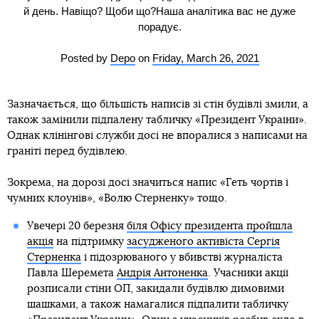
й день. Навіщо? Щоби що?Наша аналітика вас не дуже
порадує.
Posted by
Depo
on
Friday, March 26, 2021
Зазначається, що більшість написів зі стін будівлі змили, а
також замінили підпалену табличку «Президент України».
Однак клінінгові служби досі не впоралися з написами на
граніті перед будівлею.
Зокрема, на дорозі досі значиться напис «Геть чортів і
чумних клоунів», «Волю Стерненку» тощо.
Увечері 20 березня
біля Офісу президента пройшла
акція
на підтримку
засудженого активіста Сергія
Стерненка
і підозрюваного у вбивстві журналіста
Павла Шеремета
Андрія Антоненка
. Учасники акції
розписали стіни ОП, закидали будівлю димовими
шашками, а також намагалися підпалити табличку