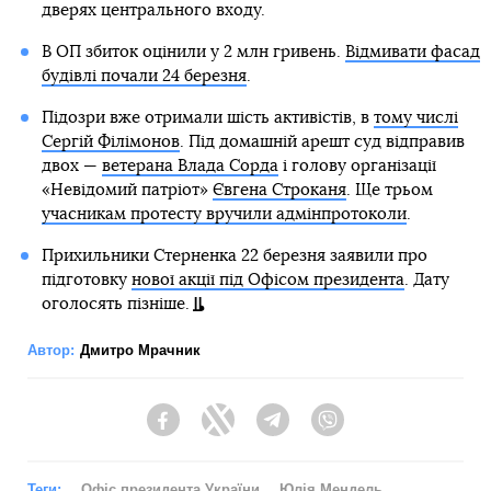
дверях центрального входу.
В ОП збиток оцінили у 2 млн гривень.
Відмивати фасад
будівлі почали 24 березня
.
Підозри вже отримали шість активістів, в
тому числі
Сергій Філімонов
. Під домашній арешт суд відправив
двох —
ветерана Влада Сорда
і голову організації
«Невідомий патріот»
Євгена Строканя
. Ще трьом
учасникам протесту вручили адмінпротоколи
.
Прихильники Стерненка 22 березня заявили про
підготовку
нової акції під Офісом президента
. Дату
оголосять пізніше.
Автор:
Дмитро Мрачник
Facebook
Twitter
Telegram
Viber
Теги:
Офіс президента України
Юлія Мендель