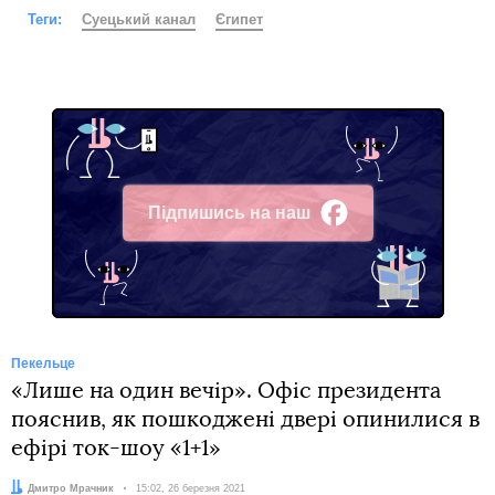
Теги:
Суецький канал
Єгипет
Підпишись на наш
Facebook
Пекельце
«Лише на один вечір». Офіс президента
пояснив, як пошкоджені двері опинилися в
ефірі ток-шоу «1+1»
Автор:
Дмитро Мрачник
Дата:
15:02, 26 березня 2021