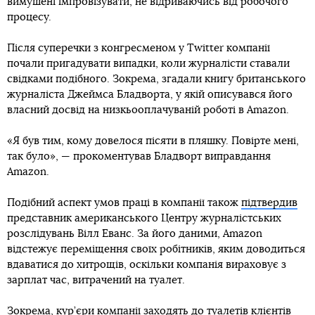
вимушені імпровізувати, не відриваючись від робочого
процесу.
Після суперечки з конгресменом у Twitter компанії
почали пригадувати випадки, коли журналісти ставали
свідками подібного. Зокрема, згадали книгу британського
журналіста Джеймса Бладворта, у якій описувався його
власний досвід на низкьооплачуваній роботі в Amazon.
«Я був тим, кому довелося пісяти в пляшку. Повірте мені,
так було», — прокоментував Бладворт виправдання
Amazon.
Подібний аспект умов праці в компанії також
підтвердив
представник американського Центру журналістських
розслідувань Вілл Еванс. За його даними, Amazon
відстежує переміщення своїх робітників, яким доводиться
вдаватися до хитрощів, оскільки компанія вираховує з
зарплат час, витрачений на туалет.
Зокрема, кур’єри компанії заходять до туалетів клієнтів