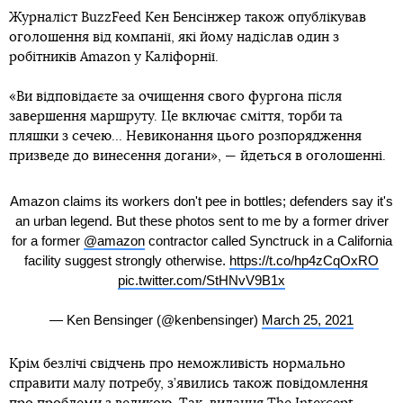
Журналіст BuzzFeed Кен Бенсінжер також опублікував
оголошення від компанії, які йому надіслав один з
робітників Amazon у Каліфорнії.
«Ви відповідаєте за очищення свого фургона після
завершення маршруту. Це включає сміття, торби та
пляшки з сечею... Невиконання цього розпорядження
призведе до винесення догани», — йдеться в оголошенні.
Amazon claims its workers don't pee in bottles; defenders say it's
an urban legend. But these photos sent to me by a former driver
for a former
@amazon
contractor called Synctruck in a California
facility suggest strongly otherwise.
https://t.co/hp4zCqOxRO
pic.twitter.com/StHNvV9B1x
— Ken Bensinger (@kenbensinger)
March 25, 2021
Крім безлічі свідчень про неможливість нормально
справити малу потребу, з’явились також повідомлення