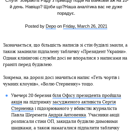
"Слуги" збирають Раду з приводу подій на Банковій аж на 10-
й день. Навіщо? Щоби що?Наша аналітика вас не дуже
порадує.
Posted by
Depo
on
Friday, March 26, 2021
Зазначається, що більшість написів зі стін будівлі змили, а
також замінили підпалену табличку «Президент України».
Однак клінінгові служби досі не впоралися з написами на
граніті перед будівлею.
Зокрема, на дорозі досі значиться напис «Геть чортів і
чумних клоунів», «Волю Стерненку» тощо.
Увечері 20 березня
біля Офісу президента пройшла
акція
на підтримку
засудженого активіста Сергія
Стерненка
і підозрюваного у вбивстві журналіста
Павла Шеремета
Андрія Антоненка
. Учасники акції
розписали стіни ОП, закидали будівлю димовими
шашками, а також намагалися підпалити табличку