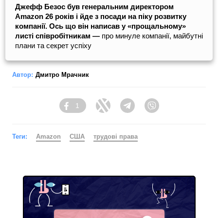
Джефф Безос був генеральним директором
Amazon 26 років і йде з посади на піку розвитку
компанії. Ось що він написав у «прощальному»
листі співробітникам —
про минуле компанії, майбутні
плани та секрет успіху
Автор:
Дмитро Мрачник
1
Facebook
Twitter
Telegram
Viber
Теги:
Amazon
США
трудові права