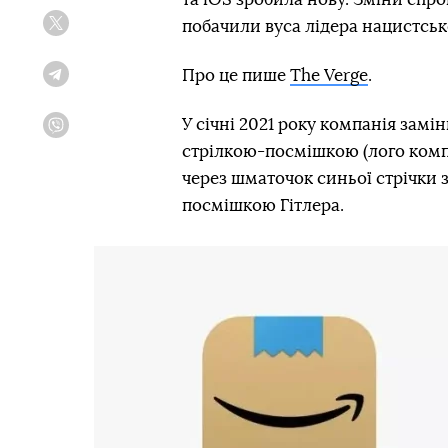
побачили вуса лідера нацистськ
Twitter
Про це пише
The Verge
.
Telegram
У січні 2021 року компанія замі
Viber
стрілкою-посмішкою (лого компан
через шматочок синьої стрічки 
посмішкою Гітлера.