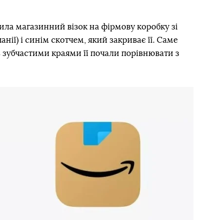
нила магазинний візок на фірмову коробку зі
ії) і синім скотчем, який закриває її. Саме
з зубчастими краями її почали порівнювати з