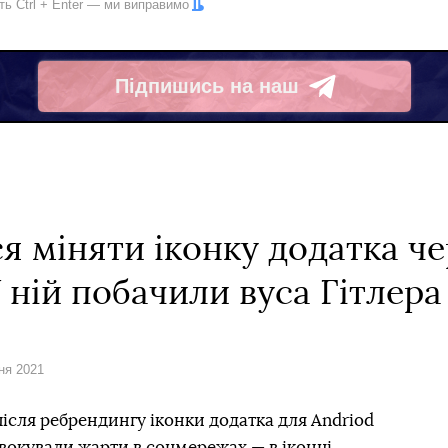
іть
Ctrl
+
Enter
— ми виправимо
Підпишись на наш
Telegram
я міняти іконку додатка че
 ній побачили вуса Гітлера
зня 2021
ісля ребрендингу іконки додатка для Andriod
овокували жарти в соцмережах — в іконці