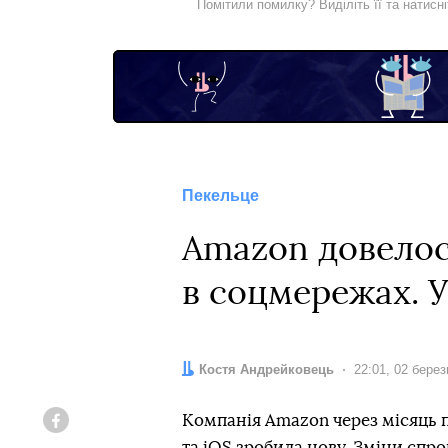
Помітили помилку? Виділіть її та натисн
Пекельце
Amazon довелос
в соцмережах. У
Автор:
Костя Андрейковець
Дата:
22:01, 02 бере
Компанія Amazon через місяць п
Facebook
та iOS зробила нову. Зміни спр