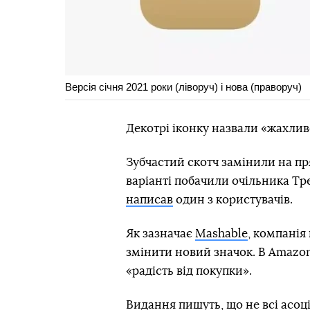
Версія січня 2021 роки (ліворуч) і нова (праворуч)
Декотрі іконку назвали «жахлив
Зубчастий скотч замінили на пря
варіанті побачили очільника Тре
написав
один з користувачів.
Як зазначає
Mashable
, компанія
змінити новий значок. В Amazo
«радість від покупки».
Видання пишуть, що не всі асоці