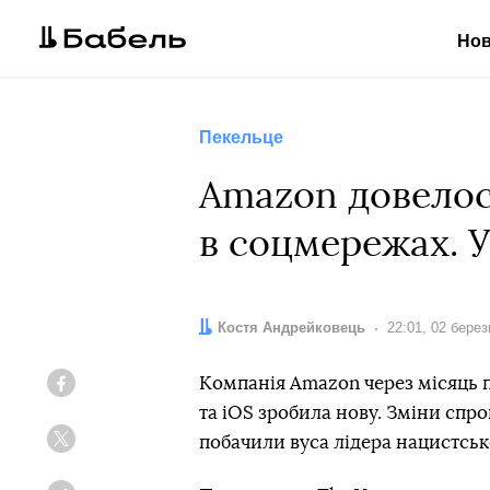
Но
Пекельце
Amazon довелос
в соцмережах. У
Автор:
Костя Андрейковець
Дата:
22:01, 02 бере
Компанія Amazon через місяць п
Facebook
та iOS зробила нову. Зміни спр
побачили вуса лідера нацистськ
Twitter