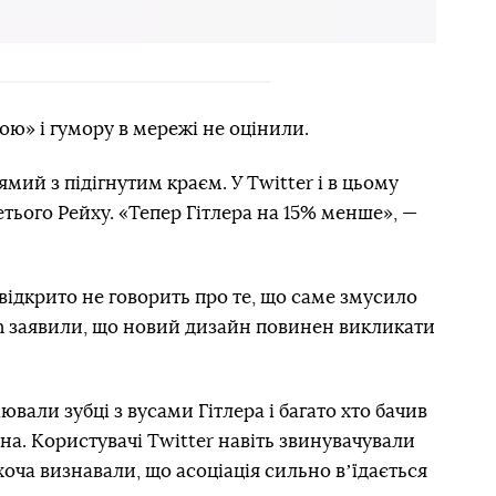
ою» і гумору в мережі не оцінили.
мий з підігнутим краєм. У Twitter і в цьому
тього Рейху. «Тепер Гітлера на 15% менше», —
 відкрито не говорить про те, що саме змусило
n заявили, що новий дизайн повинен викликати
ювали зубці з вусами Гітлера і багато хто бачив
на. Користувачі Twitter навіть звинувачували
 хоча визнавали, що асоціація сильно вʼїдається