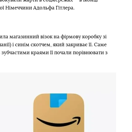
ої Німеччини Адольфа Гітлера.
нила магазинний візок на фірмову коробку зі
ії) і синім скотчем, який закриває її. Саме
з зубчастими краями її почали порівнювати з