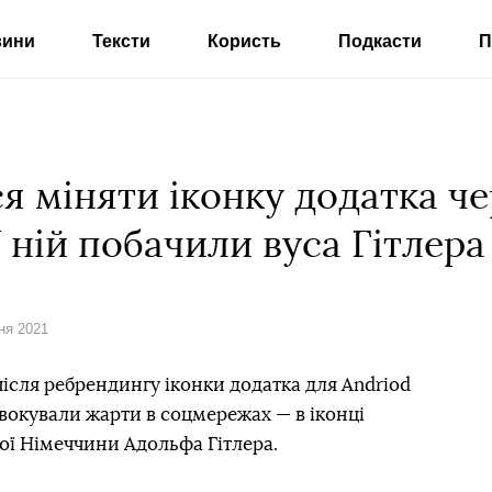
вини
Тексти
Користь
Подкасти
П
я міняти іконку додатка че
 ній побачили вуса Гітлера
зня 2021
ісля ребрендингу іконки додатка для Andriod
овокували жарти в соцмережах — в іконці
ої Німеччини Адольфа Гітлера.