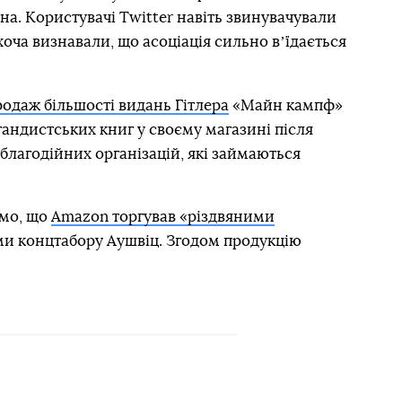
на. Користувачі Twitter навіть звинувачували
 хоча визнавали, що асоціація сильно вʼїдається
одаж більшості видань Гітлера
«Майн кампф»
андистських книг у своєму магазині після
 благодійних організацій, які займаються
омо, що
Amazon торгував «різдвяними
и концтабору Аушвіц. Згодом продукцію