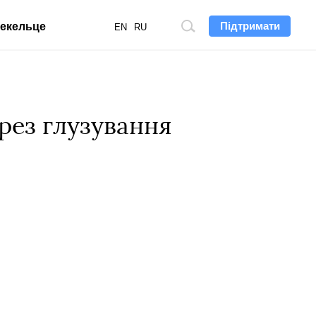
Підтримати
екельце
Пошук
EN
RU
по
сайту
рез глузування