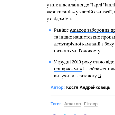
у них відсилання до Чарлі Чаплі
«критиканів» у хворій фантазії,
у свідомість.
Раніше
Amazon заборонив пр
та інших нацистських пропаг
десятирічної кампанії з боку
питаннями Голокосту.
У грудні 2019 року стало від
прикрасами»
із зображенням
вилучили з каталогу.
Автор:
Костя Андрейковець
Теги:
Amazon
Гітлер