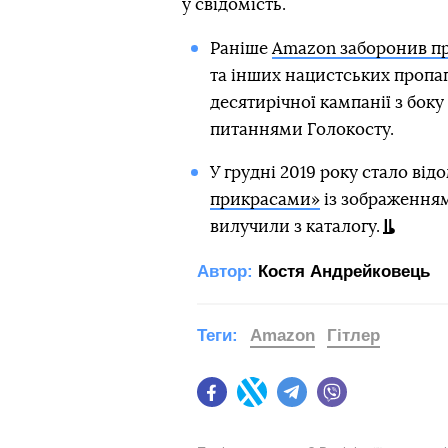
у свідомість.
Раніше
Amazon заборонив пр
та інших нацистських пропаг
десятирічної кампанії з боку
питаннями Голокосту.
У грудні 2019 року стало від
прикрасами»
із зображенням
вилучили з каталогу.
Автор:
Костя Андрейковець
Теги:
Amazon
Гітлер
Facebook
Twitter
Telegram
Viber