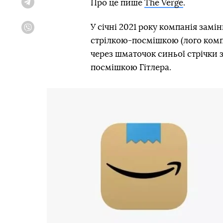
Про це пише
The Verge
.
Telegram
У січні 2021 року компанія замі
Viber
стрілкою-посмішкою (лого компан
через шматочок синьої стрічки 
посмішкою Гітлера.