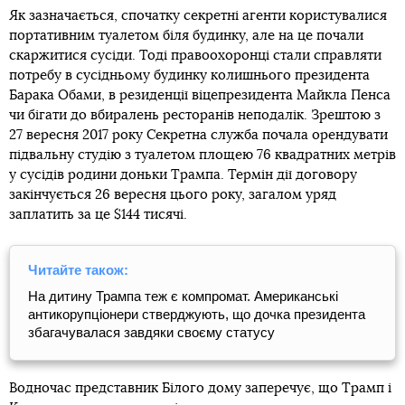
Як зазначається, спочатку секретні агенти користувалися
портативним туалетом біля будинку, але на це почали
скаржитися сусіди. Тоді правоохоронці стали справляти
потребу в сусідньому будинку колишнього президента
Барака Обами, в резиденції віцепрезидента Майкла Пенса
чи бігати до вбиралень ресторанів неподалік. Зрештою з
27 вересня 2017 року Секретна служба почала орендувати
підвальну студію з туалетом площею 76 квадратних метрів
у сусідів родини доньки Трампа. Термін дії договору
закінчується 26 вересня цього року, загалом уряд
заплатить за це $144 тисячі.
Читайте також:
На дитину Трампа теж є компромат. Американські
антикорупціонери стверджують, що дочка президента
збагачувалася завдяки своєму статусу
Водночас представник Білого дому заперечує, що Трамп і