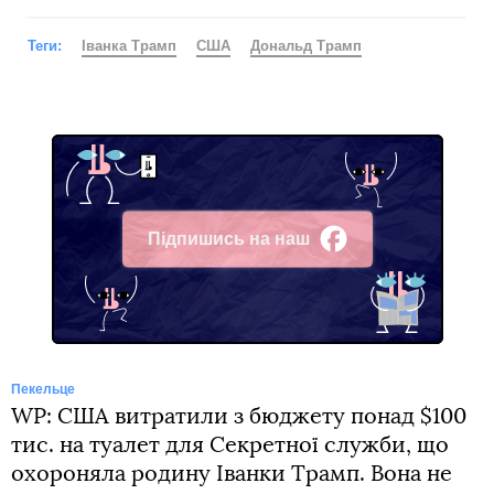
Теги:
Іванка Трамп
США
Дональд Трамп
Підпишись на наш
Facebook
Пекельце
WP: США витратили з бюджету понад $100
тис. на туалет для Секретної служби, що
охороняла родину Іванки Трамп. Вона не