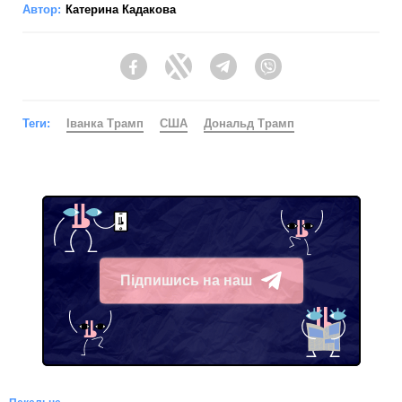
Автор:
Катерина Кадакова
Facebook
Twitter
Telegram
Viber
Теги:
Іванка Трамп
США
Дональд Трамп
Підпишись на наш
Telegram