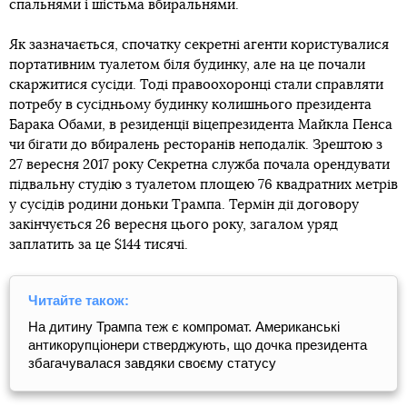
спальнями і шістьма вбиральнями.
Як зазначається, спочатку секретні агенти користувалися
портативним туалетом біля будинку, але на це почали
скаржитися сусіди. Тоді правоохоронці стали справляти
потребу в сусідньому будинку колишнього президента
Барака Обами, в резиденції віцепрезидента Майкла Пенса
чи бігати до вбиралень ресторанів неподалік. Зрештою з
27 вересня 2017 року Секретна служба почала орендувати
підвальну студію з туалетом площею 76 квадратних метрів
у сусідів родини доньки Трампа. Термін дії договору
закінчується 26 вересня цього року, загалом уряд
заплатить за це $144 тисячі.
Читайте також:
На дитину Трампа теж є компромат. Американські
антикорупціонери стверджують, що дочка президента
збагачувалася завдяки своєму статусу