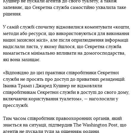
Кушнер не пускали агентів до свого туалету, а також
запевняє, що Секретна служба самостійно ухвалила таке
рішення.
У самій службі спочатку відмовилися коментувати «кошти,
методи або ресурси, що використовуються для виконання
нашої захисної місії», але після оприлюднення інформації
надіслали листа, у якому йшлося, що Секретна служба
намагається мінімально впливати на домогосподарства,
які вона захищає.
«Відповідно до цієї практики співробітники Секретної
служби не просять про доступ до приватних резиденцій.
Іванка Трамп і Джаред Кушнер не відмовляли
співробітникам Секретної служби в доступі до свого дому,
включаючи користування туалетом», — наголосили у
пресслужбі.
Тим часом співробітник правоохоронних органів, який
знається на ситуації, підтвердив The Washington Post, що
агентів не пускали туди за рішенням родини.