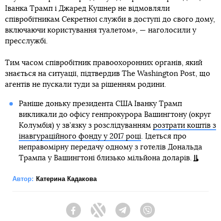
Іванка Трамп і Джаред Кушнер не відмовляли
співробітникам Секретної служби в доступі до свого дому,
включаючи користування туалетом», — наголосили у
пресслужбі.
Тим часом співробітник правоохоронних органів, який
знається на ситуації, підтвердив The Washington Post, що
агентів не пускали туди за рішенням родини.
Раніше доньку президента США Іванку Трамп
викликали до офісу генпрокурора Вашингтону (округ
Колумбія) у зв’язку з розслідуванням
розтрати коштів з
інавгураційного фонду у 2017 році
. Ідеться про
неправомірну передачу одному з готелів Дональда
Трампа у Вашингтоні близько мільйона доларів.
Автор:
Катерина Кадакова
Facebook
Twitter
Telegram
Viber