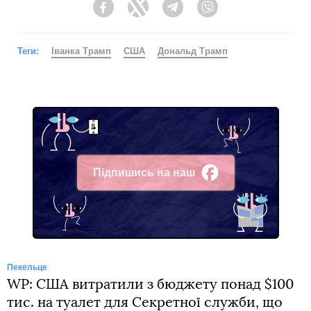
Facebook
Twitter
Telegram
Viber
Теги:
Іванка Трамп
США
Дональд Трамп
Підпишись на наш
Facebook
Пекельце
WP: США витратили з бюджету понад $100
тис. на туалет для Секретної служби, що