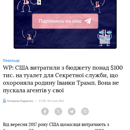
Підпишись на наш
Telegram
Пекельце
WP: США витратили з бюджету понад $100
тис. на туалет для Секретної служби, що
охороняла родину Іванки Трамп. Вона не
пускала агентів у свої
Автор:
Катерина Кадакова
Дата:
17:59, 16 січня 2021
Facebook
Twitter
Telegram
Viber
Від вересня 2017 року США щомісяця витрачають з