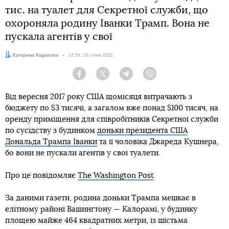
тис. на туалет для Секретної служби, що
охороняла родину Іванки Трамп. Вона не
пускала агентів у свої
Автор:
Катерина Кадакова
Дата:
17:59, 16 січня 2021
Facebook
Twitter
Telegram
Viber
Від вересня 2017 року США щомісяця витрачають з
бюджету по $3 тисячі, а загалом вже понад $100 тисяч, на
оренду приміщення для співробітників Секретної служби
по сусідству з будинком
доньки президента США
Дональда Трампа Іванки
та її чоловіка Джареда Кушнера,
бо вони не пускали агентів у свої туалети.
Про це повідомляє
The Washington Post
.
За даними газети, родина доньки Трампа мешкає в
елітному районі Вашингтону — Калорамі, у будинку
площею майже 464 квадратних метри, із шістьма