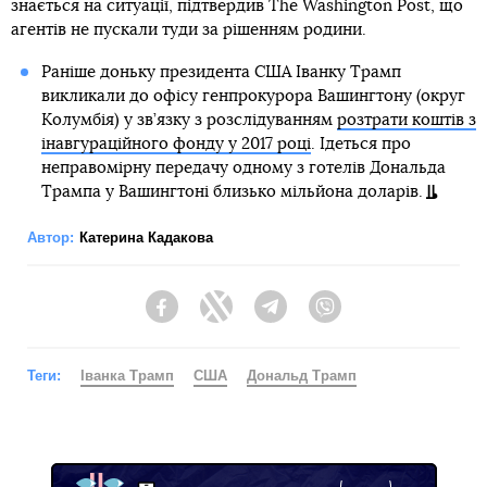
знається на ситуації, підтвердив The Washington Post, що
агентів не пускали туди за рішенням родини.
Раніше доньку президента США Іванку Трамп
викликали до офісу генпрокурора Вашингтону (округ
Колумбія) у зв’язку з розслідуванням
розтрати коштів з
інавгураційного фонду у 2017 році
. Ідеться про
неправомірну передачу одному з готелів Дональда
Трампа у Вашингтоні близько мільйона доларів.
Автор:
Катерина Кадакова
Facebook
Twitter
Telegram
Viber
Теги:
Іванка Трамп
США
Дональд Трамп