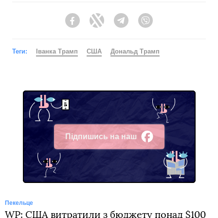
Facebook
Twitter
Telegram
Viber
Теги:
Іванка Трамп
США
Дональд Трамп
Підпишись на наш
Facebook
Пекельце
WP: США витратили з бюджету понад $100