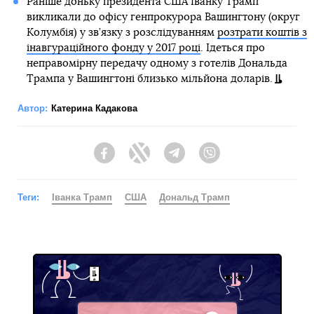
Раніше доньку президента США Іванку Трамп
викликали до офісу генпрокурора Вашингтону (округ
Колумбія) у зв’язку з розслідуванням
розтрати коштів з
інавгураційного фонду у 2017 році
. Ідеться про
неправомірну передачу одному з готелів Дональда
Трампа у Вашингтоні близько мільйона доларів.
Автор:
Катерина Кадакова
Facebook
Twitter
Telegram
Viber
Теги:
Іванка Трамп
США
Дональд Трамп