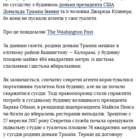
по сусідству з будинком
доньки президента США
Дональда Трампа Іванки
та її чоловіка Джареда Кушнера,
бо вони не пускали агентів у свої туалети.
Про це повідомляє
The Washington Post
.
За даними газети, родина доньки Трампа мешкає в
елітному районі Вашингтону — Калорамі, у будинку
площею майже 464 квадратних метри, із шістьма
спальнями і шістьма вбиральнями.
Як зазначається, спочатку секретні агенти користувалися
портативним туалетом біля будинку, але на це почали
скаржитися сусіди. Тоді правоохоронці стали справляти
потребу в сусідньому будинку колишнього президента
Барака Обами, в резиденції віцепрезидента Майкла Пенса
чи бігати до вбиралень ресторанів неподалік. Зрештою з
27 вересня 2017 року Секретна служба почала орендувати
підвальну студію з туалетом площею 76 квадратних метрів
у сусідів родини доньки Трампа. Термін дії договору