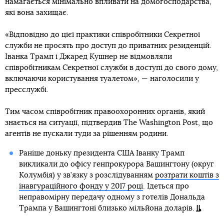
намагається мінімально впливати на домогосподарства,
які вона захищає.
«Відповідно до цієї практики співробітники Секретної
служби не просять про доступ до приватних резиденцій.
Іванка Трамп і Джаред Кушнер не відмовляли
співробітникам Секретної служби в доступі до свого дому,
включаючи користування туалетом», — наголосили у
пресслужбі.
Тим часом співробітник правоохоронних органів, який
знається на ситуації, підтвердив The Washington Post, що
агентів не пускали туди за рішенням родини.
Раніше доньку президента США Іванку Трамп
викликали до офісу генпрокурора Вашингтону (округ
Колумбія) у зв’язку з розслідуванням
розтрати коштів з
інавгураційного фонду у 2017 році
. Ідеться про
неправомірну передачу одному з готелів Дональда
Трампа у Вашингтоні близько мільйона доларів.