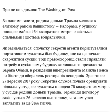
Про це повідомляє
The Washington Post
.
За даними газети, родина доньки Трампа мешкає в
елітному районі Вашингтону — Калорамі, у будинку
площею майже 464 квадратних метри, із шістьма
спальнями і шістьма вбиральнями.
Як зазначається, спочатку секретні агенти користувалися
портативним туалетом біля будинку, але на це почали
скаржитися сусіди. Тоді правоохоронці стали справляти
потребу в сусідньому будинку колишнього президента
Барака Обами, в резиденції віцепрезидента Майкла Пенса
чи бігати до вбиралень ресторанів неподалік. Зрештою з
27 вересня 2017 року Секретна служба почала орендувати
підвальну студію з туалетом площею 76 квадратних метрів
у сусідів родини доньки Трампа. Термін дії договору
закінчується 26 вересня цього року, загалом уряд
заплатить за це $144 тисячі.