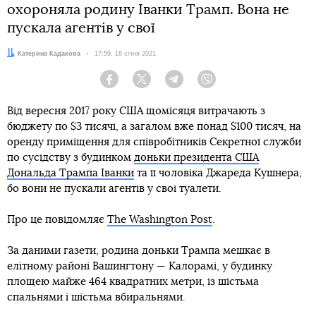
охороняла родину Іванки Трамп. Вона не
пускала агентів у свої
Автор:
Катерина Кадакова
Дата:
17:59, 16 січня 2021
Facebook
Twitter
Telegram
Viber
Від вересня 2017 року США щомісяця витрачають з
бюджету по $3 тисячі, а загалом вже понад $100 тисяч, на
оренду приміщення для співробітників Секретної служби
по сусідству з будинком
доньки президента США
Дональда Трампа Іванки
та її чоловіка Джареда Кушнера,
бо вони не пускали агентів у свої туалети.
Про це повідомляє
The Washington Post
.
За даними газети, родина доньки Трампа мешкає в
елітному районі Вашингтону — Калорамі, у будинку
площею майже 464 квадратних метри, із шістьма
спальнями і шістьма вбиральнями.