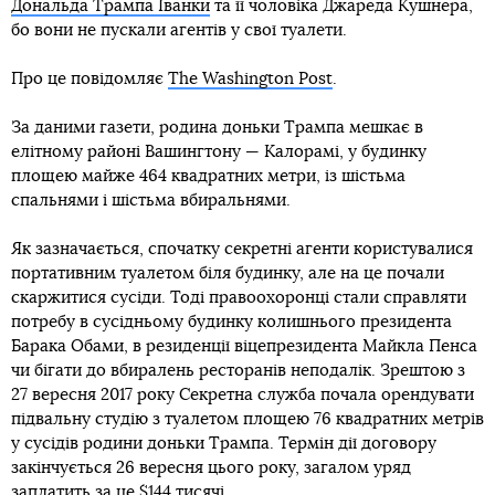
Дональда Трампа Іванки
та її чоловіка Джареда Кушнера,
бо вони не пускали агентів у свої туалети.
Про це повідомляє
The Washington Post
.
За даними газети, родина доньки Трампа мешкає в
елітному районі Вашингтону — Калорамі, у будинку
площею майже 464 квадратних метри, із шістьма
спальнями і шістьма вбиральнями.
Як зазначається, спочатку секретні агенти користувалися
портативним туалетом біля будинку, але на це почали
скаржитися сусіди. Тоді правоохоронці стали справляти
потребу в сусідньому будинку колишнього президента
Барака Обами, в резиденції віцепрезидента Майкла Пенса
чи бігати до вбиралень ресторанів неподалік. Зрештою з
27 вересня 2017 року Секретна служба почала орендувати
підвальну студію з туалетом площею 76 квадратних метрів
у сусідів родини доньки Трампа. Термін дії договору
закінчується 26 вересня цього року, загалом уряд
заплатить за це $144 тисячі.