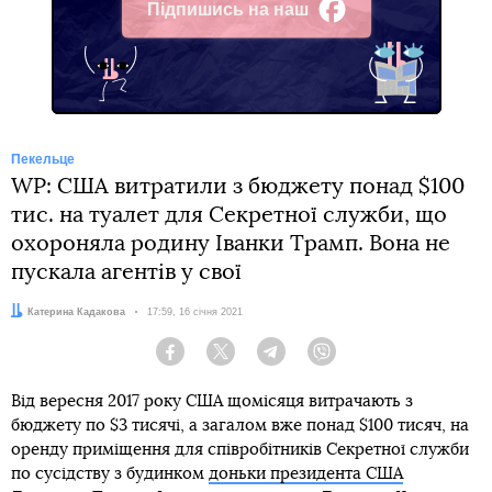
Підпишись на наш
Facebook
Пекельце
WP: США витратили з бюджету понад $100
тис. на туалет для Секретної служби, що
охороняла родину Іванки Трамп. Вона не
пускала агентів у свої
Автор:
Катерина Кадакова
Дата:
17:59, 16 січня 2021
Facebook
Twitter
Telegram
Viber
Від вересня 2017 року США щомісяця витрачають з
бюджету по $3 тисячі, а загалом вже понад $100 тисяч, на
оренду приміщення для співробітників Секретної служби
по сусідству з будинком
доньки президента США