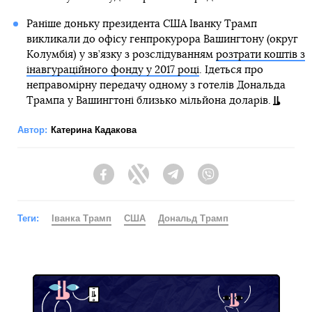
Раніше доньку президента США Іванку Трамп
викликали до офісу генпрокурора Вашингтону (округ
Колумбія) у зв’язку з розслідуванням
розтрати коштів з
інавгураційного фонду у 2017 році
. Ідеться про
неправомірну передачу одному з готелів Дональда
Трампа у Вашингтоні близько мільйона доларів.
Автор:
Катерина Кадакова
Facebook
Twitter
Telegram
Viber
Теги:
Іванка Трамп
США
Дональд Трамп