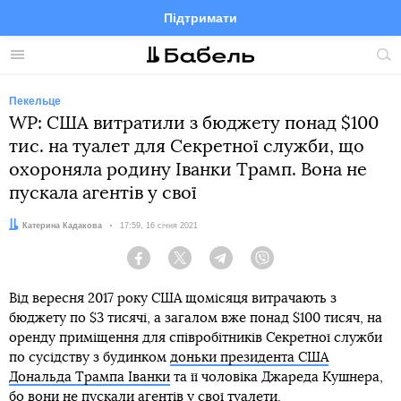
Підтримати
Facebook
Telegram
Twitter
Instagram
Меню
По
по
сай
Пекельце
WP: США витратили з бюджету понад $100
тис. на туалет для Секретної служби, що
охороняла родину Іванки Трамп. Вона не
пускала агентів у свої
Автор:
Катерина Кадакова
Дата:
17:59, 16 січня 2021
Facebook
Twitter
Telegram
Viber
Від вересня 2017 року США щомісяця витрачають з
бюджету по $3 тисячі, а загалом вже понад $100 тисяч, на
оренду приміщення для співробітників Секретної служби
по сусідству з будинком
доньки президента США
Дональда Трампа Іванки
та її чоловіка Джареда Кушнера,
бо вони не пускали агентів у свої туалети.