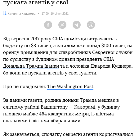
пускала агентів у свої
Автор:
Катерина Кадакова
Дата:
17:59, 16 січня 2021
Facebook
Twitter
Telegram
Viber
Від вересня 2017 року США щомісяця витрачають з
бюджету по $3 тисячі, а загалом вже понад $100 тисяч, на
оренду приміщення для співробітників Секретної служби
по сусідству з будинком
доньки президента США
Дональда Трампа Іванки
та її чоловіка Джареда Кушнера,
бо вони не пускали агентів у свої туалети.
Про це повідомляє
The Washington Post
.
За даними газети, родина доньки Трампа мешкає в
елітному районі Вашингтону — Калорамі, у будинку
площею майже 464 квадратних метри, із шістьма
спальнями і шістьма вбиральнями.
Як зазначається, спочатку секретні агенти користувалися