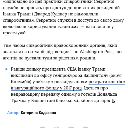
«Відповідно до цієї практики співробітники Секретної
служби не просять про доступ до приватних резиденцій.
Іванка Трамп і Джаред Кушнер не відмовляли
співробітникам Секретної служби в доступі до свого дому,
включаючи користування туалетом», — наголосили у
пресслужбі.
Тим часом співробітник правоохоронних органів, який
знається на ситуації, підтвердив The Washington Post, що
агентів не пускали туди за рішенням родини.
Раніше доньку президента США Іванку Трамп
викликали до офісу генпрокурора Вашингтону (округ
Колумбія) у зв’язку з розслідуванням
розтрати коштів з
інавгураційного фонду у 2017 році
. Ідеться про
неправомірну передачу одному з готелів Дональда
Трампа у Вашингтоні близько мільйона доларів.
Автор:
Катерина Кадакова