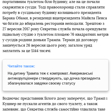
портативним туалетом біля будинку, але на це почали
скаржитися сусіди. Тоді правоохоронці стали справляти
потребу в сусідньому будинку колишнього президента
Барака Обами, в резиденції віцепрезидента Майкла Пенса
чи бігати до вбиралень ресторанів неподалік. Зрештою з
27 вересня 2017 року Секретна служба почала орендувати
підвальну студію з туалетом площею 76 квадратних метрів
у сусідів родини доньки Трампа. Термін дії договору
закінчується 26 вересня цього року, загалом уряд
заплатить за це $144 тисячі.
Читайте також:
На дитину Трампа теж є компромат. Американські
антикорупціонери стверджують, що дочка президента
збагачувалася завдяки своєму статусу
Водночас представник Білого дому заперечує, що Трамп і
Кушнер не пускали агентів до свого туалету, а також
запевняє, що Секретна служба самостійно ухвалила таке