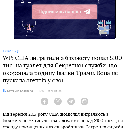
Підпишись на наш
Telegram
Пекельце
WP: США витратили з бюджету понад $100
тис. на туалет для Секретної служби, що
охороняла родину Іванки Трамп. Вона не
пускала агентів у свої
Автор:
Катерина Кадакова
Дата:
17:59, 16 січня 2021
Facebook
Twitter
Telegram
Viber
Від вересня 2017 року США щомісяця витрачають з
бюджету по $3 тисячі, а загалом вже понад $100 тисяч, на
оренду приміщення для співробітників Секретної служби