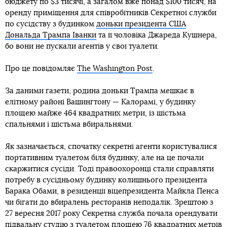
бюджету по $3 тисячі, а загалом вже понад $100 тисяч, на
оренду приміщення для співробітників Секретної служби
по сусідству з будинком
доньки президента США
Дональда Трампа Іванки
та її чоловіка Джареда Кушнера,
бо вони не пускали агентів у свої туалети.
Про це повідомляє
The Washington Post
.
За даними газети, родина доньки Трампа мешкає в
елітному районі Вашингтону — Калорамі, у будинку
площею майже 464 квадратних метри, із шістьма
спальнями і шістьма вбиральнями.
Як зазначається, спочатку секретні агенти користувалися
портативним туалетом біля будинку, але на це почали
скаржитися сусіди. Тоді правоохоронці стали справляти
потребу в сусідньому будинку колишнього президента
Барака Обами, в резиденції віцепрезидента Майкла Пенса
чи бігати до вбиралень ресторанів неподалік. Зрештою з
27 вересня 2017 року Секретна служба почала орендувати
підвальну студію з туалетом площею 76 квадратних метрів