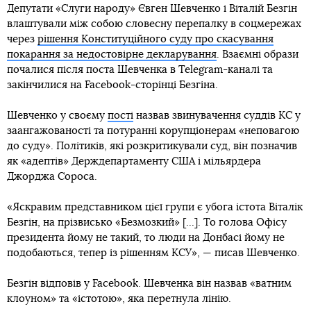
Депутати «Слуги народу» Євген Шевченко і Віталій Безгін
влаштували між собою словесну перепалку в соцмережах
через
рішення Конституційного суду про скасування
покарання за недостовірне декларування
. Взаємні образи
почалися після поста Шевченка в Telegram-каналі та
закінчилися на Facebook-сторінці Безгіна.
Шевченко у своєму
пості
назвав звинувачення суддів КС у
заангажованості та потуранні корупціонерам «неповагою
до суду». Політиків, які розкритикували суд, він позначив
як «адептів» Держдепартаменту США і мільярдера
Джорджа Сороса.
«Яскравим представником цієї групи є убога істота Віталік
Безгін, на прізвисько «Безмозкий» [...]. То голова Офісу
президента йому не такий, то люди на Донбасі йому не
подобаються, тепер із рішенням КСУ», — писав Шевченко.
Безгін відповів у Facebook. Шевченка він назвав «ватним
клоуном» та «істотою», яка перетнула лінію.