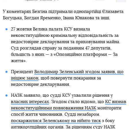
У коментарях Безгіна підтримали однопартійці Єлизавета
Богуцька, Богдан Яременко, Івана Юнакова та інші.
27 жовтня Велика палата КСУ визнала
неконституційною кримінальну відповідальність за
недостовірне декларування та приховування майна.
Суд розглядав справу за поданням 47 депутатів,
більшість з яких — з «Опозиційної платформи — За
життя».
Президент
Володимир Зеленський згодом заявив, що
ініціює закон
, щоб повернути покарання за
недостовірне декларування.
НАЗК заявило, що судді КСУ ухвалили рішення у
власних інтересах
. Згодом стало відомо, що
КС визнав
неконституційними повноваження НАЗК
моніторити
спосіб життя чиновників. Судді незабаром
поскаржилися Зеленському на нібито тиск
з боку
антикорупційних органів. За рішенням суду НАЗК