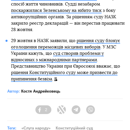
спосіб життя чиновників. Судді незабаром
поскаржилися Зеленському на нібито тиск
з боку
антикорупційних органів. За рішенням суду НАЗК
закрило реєстр декларацій — він перестав працювати
28 жовтня.
29 жовтня в НАЗК заявили, що
рішення суду блокує
оголошення переможців місцевих виборів
. У МЗС
України кажуть, що
суд створив проблеми у
відносинах з міжнародними партнерами
.
Представництво України при Євросоюзі вважає, що
рішення Конституційного суду може призвести до
припинення безвіза
.
Автор:
Костя Андрейковець
2
Facebook
Twitter
Telegram
Viber
Теги:
«Слуга народу»
Конституційний суд