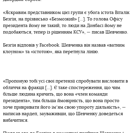
«Яскравим представником цієї групи є убога істота Віталік
Безгін, на прізвисько «Безмозкий» [...]. То голова Офісу
президента йому не такий, то люди на Донбасі йому не
подобаються, тепер із рішенням КСУ», — писав Шевченко.
Безгін відповів у Facebook. Шевченка він назвав «ватним
клоуном» та «істотою», яка перетнула лінію.
«Пропоную тобі усі свої претензії спробувати висловити в
обличчя на фракції [...]. Є таке спостереження, що чим
більше людина кричить, що вона «член команди
президента», тим більша ймовірність, що вона просто
хоче прикривати його імʼям свою упороту діяльність», —
написав нардеп, зауваживши, що Шевченку доведеться
вибачитися.