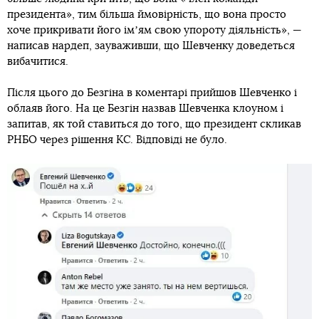
президента», тим більша ймовірність, що вона просто
хоче прикривати його імʼям свою упороту діяльність», —
написав нардеп, зауваживши, що Шевченку доведеться
вибачитися.
Після цього до Безгіна в коментарі прийшов Шевченко і
облаяв його. На це Безгін назвав Шевченка клоуном і
запитав, як той ставиться до того, що президент скликав
РНБО через рішення КС. Відповіді не було.