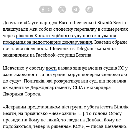
2
Facebook
Twitter
Telegram
Viber
Депутати «Слуги народу» Євген Шевченко і Віталій Безгін
влаштували між собою словесну перепалку в соцмережах
через
рішення Конституційного суду про скасування
покарання за недостовірне декларування
. Взаємні образи
почалися після поста Шевченка в Telegram-каналі та
закінчилися на Facebook-сторінці Безгіна.
Шевченко у своєму
пості
назвав звинувачення суддів КС у
заангажованості та потуранні корупціонерам «неповагою
до суду». Політиків, які розкритикували суд, він позначив
як «адептів» Держдепартаменту США і мільярдера
Джорджа Сороса.
«Яскравим представником цієї групи є убога істота Віталік
Безгін, на прізвисько «Безмозкий» [...]. То голова Офісу
президента йому не такий, то люди на Донбасі йому не
подобаються, тепер із рішенням КСУ», — писав Шевченко.