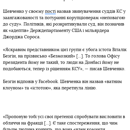
Шевченко у своєму
пості
назвав звинувачення суддів КС у
заангажованості та потуранні корупціонерам «неповагою
до суду». Політиків, які розкритикували суд, він позначив
як «адептів» Держдепартаменту США і мільярдера
Джорджа Сороса.
«Яскравим представником цієї групи є убога істота Віталік
Безгін, на прізвисько «Безмозкий» [...]. То голова Офісу
президента йому не такий, то люди на Донбасі йому не
подобаються, тепер із рішенням КСУ», — писав Шевченко.
Безгін відповів у Facebook. Шевченка він назвав «ватним
клоуном» та «істотою», яка перетнула лінію.
«Пропоную тобі усі свої претензії спробувати висловити в
обличчя на фракції [...]. Є таке спостереження, що чим
більше людина кричить, що вона «член команди