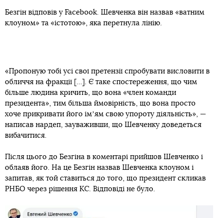
Безгін відповів у Facebook. Шевченка він назвав «ватним
клоуном» та «істотою», яка перетнула лінію.
«Пропоную тобі усі свої претензії спробувати висловити в
обличчя на фракції [...]. Є таке спостереження, що чим
більше людина кричить, що вона «член команди
президента», тим більша ймовірність, що вона просто
хоче прикривати його імʼям свою упороту діяльність», —
написав нардеп, зауваживши, що Шевченку доведеться
вибачитися.
Після цього до Безгіна в коментарі прийшов Шевченко і
облаяв його. На це Безгін назвав Шевченка клоуном і
запитав, як той ставиться до того, що президент скликав
РНБО через рішення КС. Відповіді не було.