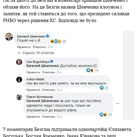
Після цього до Безгіна в коментарі прийшов Шевченко і
облаяв його. На це Безгін назвав Шевченка клоуном і
запитав, як той ставиться до того, що президент скликав
РНБО через рішення КС. Відповіді не було.
У коментарях Безгіна підтримали однопартійці Єлизавета
Богуцька, Богдан Яременко, Івана Юнакова та інші.