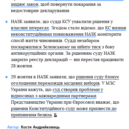
ініціює закон
, щоб повернути покарання за
недостовірне декларування.
НАЗК заявило, що судді КСУ ухвалили рішення у
власних інтересах
. Згодом стало відомо, що
КС визнав
неконституційними повноваження НАЗК
моніторити
спосіб життя чиновників. Судді незабаром
поскаржилися Зеленському на нібито тиск
з боку
антикорупційних органів. За рішенням суду НАЗК
закрило реєстр декларацій — він перестав працювати
28 жовтня.
29 жовтня в НАЗК заявили, що
рішення суду блокує
оголошення переможців місцевих виборів
. У МЗС
України кажуть, що
суд створив проблеми у
відносинах з міжнародними партнерами
.
Представництво України при Євросоюзі вважає, що
рішення Конституційного суду може призвести до
припинення безвіза
.
Автор:
Костя Андрейковець