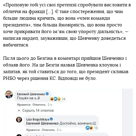
«Пропоную тобі усі свої претензії спробувати висловити в
обличчя на фракції [...]. Є таке спостереження, що чим
більше людина кричить, що вона «член команди
президента», тим більша ймовірність, що вона просто
хоче прикривати його імʼям свою упороту діяльність», —
написав нардеп, зауваживши, що Шевченку доведеться
вибачитися.
Після цього до Безгіна в коментарі прийшов Шевченко і
облаяв його. На це Безгін назвав Шевченка клоуном і
запитав, як той ставиться до того, що президент скликав
РНБО через рішення КС. Відповіді не було.