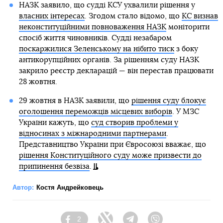
НАЗК заявило, що судді КСУ ухвалили рішення у
власних інтересах
. Згодом стало відомо, що
КС визнав
неконституційними повноваження НАЗК
моніторити
спосіб життя чиновників. Судді незабаром
поскаржилися Зеленському на нібито тиск
з боку
антикорупційних органів. За рішенням суду НАЗК
закрило реєстр декларацій — він перестав працювати
28 жовтня.
29 жовтня в НАЗК заявили, що
рішення суду блокує
оголошення переможців місцевих виборів
. У МЗС
України кажуть, що
суд створив проблеми у
відносинах з міжнародними партнерами
.
Представництво України при Євросоюзі вважає, що
рішення Конституційного суду може призвести до
припинення безвіза
.
Автор:
Костя Андрейковець
2