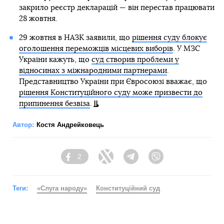
закрило реєстр декларацій — він перестав працювати
28 жовтня.
29 жовтня в НАЗК заявили, що
рішення суду блокує
оголошення переможців місцевих виборів
. У МЗС
України кажуть, що
суд створив проблеми у
відносинах з міжнародними партнерами
.
Представництво України при Євросоюзі вважає, що
рішення Конституційного суду може призвести до
припинення безвіза
.
Автор:
Костя Андрейковець
2
Facebook
Twitter
Telegram
Viber
Теги:
«Слуга народу»
Конституційний суд