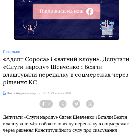
Підпишись на наш
Facebook
Пекельце
«Адепт Сороса» і «ватний клоун». Депутати
«Слуги народу» Шевченко і Безгін
влаштували перепалку в соцмережах через
рішення КС
Автор:
Костя Андрейковець
Дата:
14:14, 29 жовтня 2020
2
Facebook
Twitter
Telegram
Viber
Депутати «Слуги народу» Євген Шевченко і Віталій Безгін
влаштували між собою словесну перепалку в соцмережах
через
рішення Конституційного суду про скасування