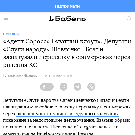
Підтримати
Facebook
Telegram
Twitter
Instagram
Меню
По
по
сай
Пекельце
«Адепт Сороса» і «ватний клоун». Депутати
«Слуги народу» Шевченко і Безгін
влаштували перепалку в соцмережах через
рішення КС
Автор:
Костя Андрейковець
Дата:
14:14, 29 жовтня 2020
2
Facebook
Twitter
Telegram
Viber
Депутати «Слуги народу» Євген Шевченко і Віталій Безгін
влаштували між собою словесну перепалку в соцмережах
через
рішення Конституційного суду про скасування
покарання за недостовірне декларування
. Взаємні образи
почалися після поста Шевченка в Telegram-каналі та
закінчилися на Facebook-сторінці Безгіна.