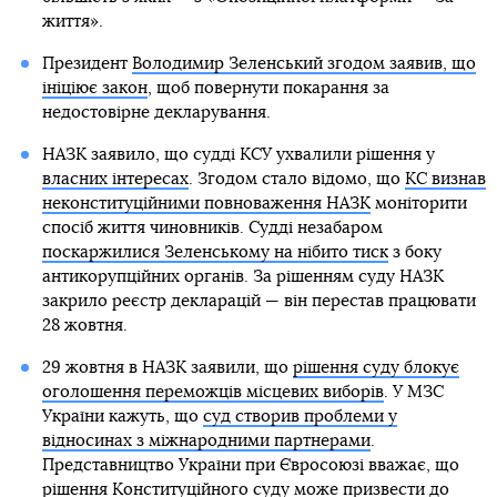
життя».
Президент
Володимир Зеленський згодом заявив, що
ініціює закон
, щоб повернути покарання за
недостовірне декларування.
НАЗК заявило, що судді КСУ ухвалили рішення у
власних інтересах
. Згодом стало відомо, що
КС визнав
неконституційними повноваження НАЗК
моніторити
спосіб життя чиновників. Судді незабаром
поскаржилися Зеленському на нібито тиск
з боку
антикорупційних органів. За рішенням суду НАЗК
закрило реєстр декларацій — він перестав працювати
28 жовтня.
29 жовтня в НАЗК заявили, що
рішення суду блокує
оголошення переможців місцевих виборів
. У МЗС
України кажуть, що
суд створив проблеми у
відносинах з міжнародними партнерами
.
Представництво України при Євросоюзі вважає, що
рішення Конституційного суду може призвести до