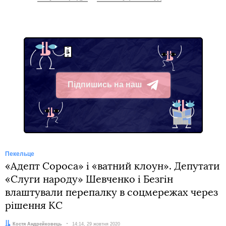
Підпишись на наш
Telegram
Пекельце
«Адепт Сороса» і «ватний клоун». Депутати
«Слуги народу» Шевченко і Безгін
влаштували перепалку в соцмережах через
рішення КС
Автор:
Костя Андрейковець
Дата:
14:14, 29 жовтня 2020