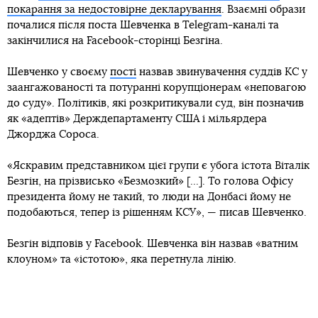
покарання за недостовірне декларування
. Взаємні образи
почалися після поста Шевченка в Telegram-каналі та
закінчилися на Facebook-сторінці Безгіна.
Шевченко у своєму
пості
назвав звинувачення суддів КС у
заангажованості та потуранні корупціонерам «неповагою
до суду». Політиків, які розкритикували суд, він позначив
як «адептів» Держдепартаменту США і мільярдера
Джорджа Сороса.
«Яскравим представником цієї групи є убога істота Віталік
Безгін, на прізвисько «Безмозкий» [...]. То голова Офісу
президента йому не такий, то люди на Донбасі йому не
подобаються, тепер із рішенням КСУ», — писав Шевченко.
Безгін відповів у Facebook. Шевченка він назвав «ватним
клоуном» та «істотою», яка перетнула лінію.