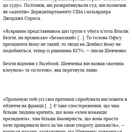
до суду». Політиків, які розкритикували суд, він позначив
як «адептів» Держдепартаменту США і мільярдера
Джорджа Сороса.
«Яскравим представником цієї групи є убога істота Віталік
Безгін, на прізвисько «Безмозкий» [...]. То голова Офісу
президента йому не такий, то люди на Донбасі йому не
подобаються, тепер із рішенням КСУ», — писав Шевченко.
Безгін відповів у Facebook. Шевченка він назвав «ватним
клоуном» та «істотою», яка перетнула лінію.
«Пропоную тобі усі свої претензії спробувати висловити в
обличчя на фракції [...]. Є таке спостереження, що чим
більше людина кричить, що вона «член команди
президента», тим більша ймовірність, що вона просто
хоче прикривати його імʼям свою упороту діяльність», —
написав нардеп, зауваживши, що Шевченку доведеться