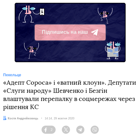
Підпишись на наш
Telegram
Пекельце
«Адепт Сороса» і «ватний клоун». Депутати
«Слуги народу» Шевченко і Безгін
влаштували перепалку в соцмережах через
рішення КС
Автор:
Костя Андрейковець
Дата:
14:14, 29 жовтня 2020
2
Facebook
Twitter
Telegram
Viber