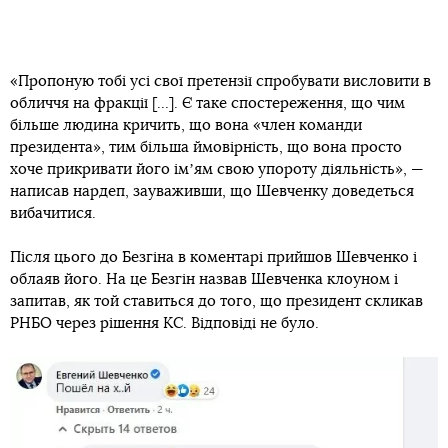
«Пропоную тобі усі свої претензії спробувати висловити в
обличчя на фракції [...]. Є таке спостереження, що чим
більше людина кричить, що вона «член команди
президента», тим більша ймовірність, що вона просто
хоче прикривати його імʼям свою упороту діяльність», —
написав нардеп, зауваживши, що Шевченку доведеться
вибачитися.
Після цього до Безгіна в коментарі прийшов Шевченко і
облаяв його. На це Безгін назвав Шевченка клоуном і
запитав, як той ставиться до того, що президент скликав
РНБО через рішення КС. Відповіді не було.