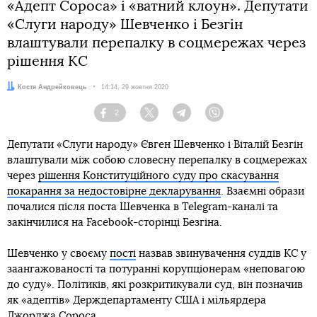
«Адепт Сороса» і «ватний клоун». Депутати
«Слуги народу» Шевченко і Безгін
влаштували перепалку в соцмережах через
рішення КС
Автор:
Костя Андрейковець
Дата:
14:14, 29 жовтня 2020
2
Facebook
Twitter
Telegram
Viber
Депутати «Слуги народу» Євген Шевченко і Віталій Безгін
влаштували між собою словесну перепалку в соцмережах
через
рішення Конституційного суду про скасування
покарання за недостовірне декларування
. Взаємні образи
почалися після поста Шевченка в Telegram-каналі та
закінчилися на Facebook-сторінці Безгіна.
Шевченко у своєму
пості
назвав звинувачення суддів КС у
заангажованості та потуранні корупціонерам «неповагою
до суду». Політиків, які розкритикували суд, він позначив
як «адептів» Держдепартаменту США і мільярдера
Джорджа Сороса.