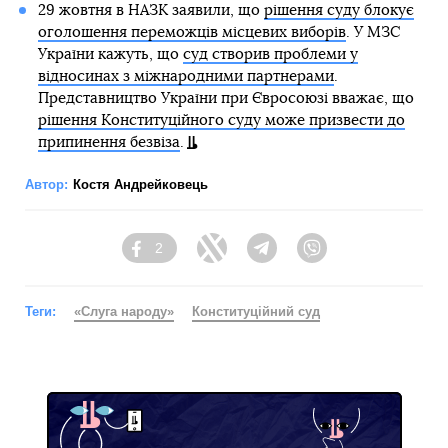
29 жовтня в НАЗК заявили, що
рішення суду блокує
оголошення переможців місцевих виборів
. У МЗС
України кажуть, що
суд створив проблеми у
відносинах з міжнародними партнерами
.
Представництво України при Євросоюзі вважає, що
рішення Конституційного суду може призвести до
припинення безвіза
.
Автор:
Костя Андрейковець
2
Facebook
Twitter
Telegram
Viber
Теги:
«Слуга народу»
Конституційний суд