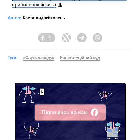
припинення безвіза
.
Автор:
Костя Андрейковець
2
Facebook
Twitter
Telegram
Viber
Теги:
«Слуга народу»
Конституційний суд
Підпишись на наш
Facebook