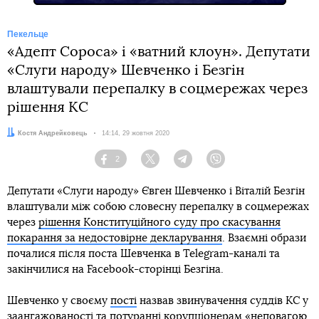
Пекельце
«Адепт Сороса» і «ватний клоун». Депутати
«Слуги народу» Шевченко і Безгін
влаштували перепалку в соцмережах через
рішення КС
Автор:
Костя Андрейковець
Дата:
14:14, 29 жовтня 2020
2
Facebook
Twitter
Telegram
Viber
Депутати «Слуги народу» Євген Шевченко і Віталій Безгін
влаштували між собою словесну перепалку в соцмережах
через
рішення Конституційного суду про скасування
покарання за недостовірне декларування
. Взаємні образи
почалися після поста Шевченка в Telegram-каналі та
закінчилися на Facebook-сторінці Безгіна.
Шевченко у своєму
пості
назвав звинувачення суддів КС у
заангажованості та потуранні корупціонерам «неповагою