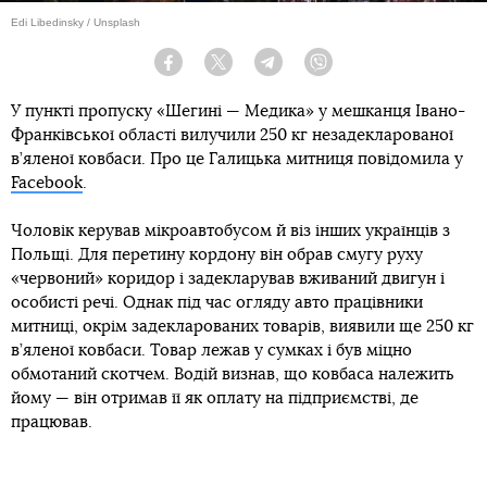
Edi Libedinsky / Unsplash
Facebook
Twitter
Telegram
Viber
У пункті пропуску «Шегині — Медика» у мешканця Івано-
Франківської області вилучили 250 кг незадекларованої
в’яленої ковбаси. Про це Галицька митниця повідомила у
Facebook
.
Чоловік керував мікроавтобусом й віз інших українців з
Польщі. Для перетину кордону він обрав смугу руху
«червоний» коридор і задекларував вживаний двигун і
особисті речі. Однак під час огляду авто працівники
митниці, окрім задекларованих товарів, виявили ще 250 кг
в’яленої ковбаси. Товар лежав у сумках і був міцно
обмотаний скотчем. Водій визнав, що ковбаса належить
йому — він отримав її як оплату на підприємстві, де
працював.