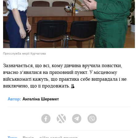
Пресслужба мерії Курчатова
Зазначається, що всі, кому дівчина вручила повістки,
вчасно зʼявилися на призовний пункт. У місцевому
військкоматі кажуть, що практика себе виправдала і не
виключено, що її продовжать.
Автор:
Ангеліна Шеремет
Facebook
Twitter
Telegram
Viber