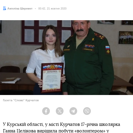
Автор:
Ангеліна Шеремет
Дата:
00:42, 21 жовтня 2020
Газета "Слово" Курчатов
Facebook
Twitter
Telegram
Viber
У Курській області, у місті Курчатов 17-річна школярка
Ганна Целікова вирішила побути «волонтером» у