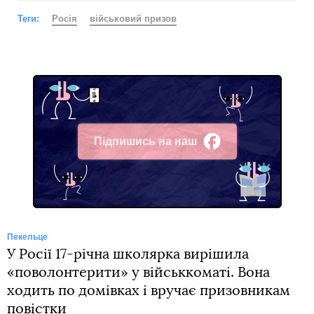
Теги:
Росія
військовий призов
Підпишись на наш
Facebook
Пекельце
У Росії 17-річна школярка вирішила
«поволонтерити» у військкоматі. Вона
ходить по домівках і вручає призовникам
повістки