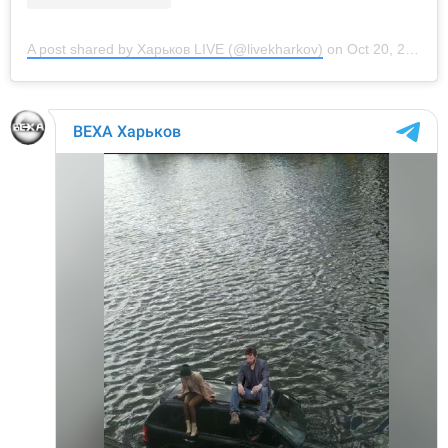
A post shared by Харьков LIVE (@livekharkov)
on
Oct 20, 2020 at 3:58am PDT