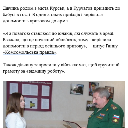
Дівчина родом з міста Курськ, а в Курчатов приїздить до
бабусі в гості. В один з таких приїздів і вирішила
допомогти з призовом до армії.
«Я з повагою ставлюся до юнаків, які служать в армії.
Вважаю, що це почесний обовʼязок, тому і вирішила
допомогти в період осіннього призову», — цитує Ганну
«Комсомольська правда»
.
Також дівчину запросили у військкомат, щоб вручити їй
грамоту за «відмінну роботу».