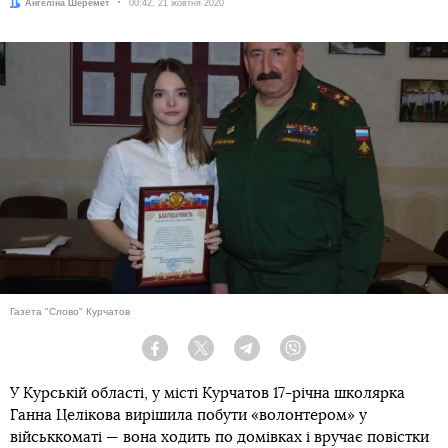
Автор:
Ангеліна Шеремет
Дата:
00:42, 21 жовтня 2020
Газета "Слово" Курчатов
Facebook
Twitter
Telegram
Viber
У Курській області, у місті Курчатов 17-річна школярка
Ганна Целікова вирішила побути «волонтером» у
військкоматі — вона ходить по домівках і вручає повістки