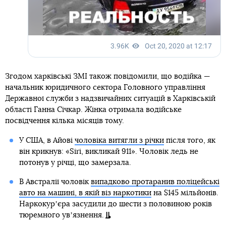
Згодом харківські ЗМІ також повідомили, що водійка —
начальник юридичного сектора Головного управління
Державної служби з надзвичайних ситуацій в Харківській
області Ганна Січкар. Жінка отримала водійське
посвідчення кілька місяців тому.
У США, в Айові
чоловіка витягли з річки
після того, як
він крикнув: «Siri, викликай 911». Чоловік ледь не
потонув у річці, що замерзала.
В Австралії чоловік
випадково протаранив поліцейські
авто на машині, в якій віз наркотики
на $145 мільйонів.
Наркокурʼєра засудили до шести з половиною років
тюремного увʼязнення.