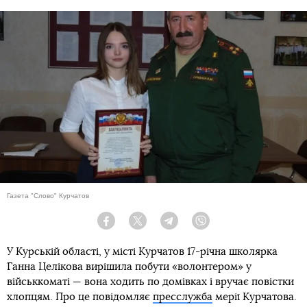
Газета "Слово" Курчатов
Facebook
Twitter
Telegram
Viber
У Курській області, у місті Курчатов 17-річна школярка
Ганна Целікова вирішила побути «волонтером» у
військкоматі — вона ходить по домівках і вручає повістки
хлопцям. Про це повідомляє
пресслужба
мерії Курчатова.