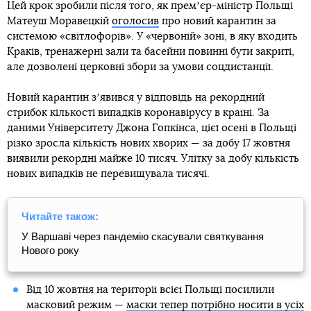
Цей крок зробили після того, як премʼєр-міністр Польщі
Матеуш Моравецкій
оголосив
про новий карантин за
системою «світлофорів». У «червоній» зоні, в яку входить
Краків, тренажерні зали та басейни повинні бути закриті,
але дозволені церковні збори за умови соцдистанції.
Новий карантин зʼявився у відповідь на рекордний
стрибок кількості випадків коронавірусу в країні. За
даними Університету Джона Гопкінса, цієї осені в Польщі
різко зросла кількість нових хворих — за добу 17 жовтня
виявили рекордні майже 10 тисяч. Улітку за добу кількість
нових випадків не перевищувала тисячі.
Читайте також:
У Варшаві через пандемію скасували святкування
Нового року
Від 10 жовтня на території всієї Польщі посилили
масковий режим —
маски тепер потрібно носити в усіх