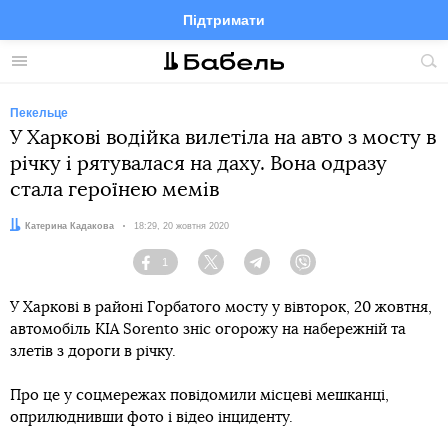
Підтримати
Facebook
Telegram
Twitter
Instagram
Меню
По
по
сай
Пекельце
У Харкові водійка вилетіла на авто з мосту в
річку і рятувалася на даху. Вона одразу
стала героїнею мемів
Автор:
Катерина Кадакова
Дата:
18:29, 20 жовтня 2020
1
Facebook
Twitter
Telegram
Viber
У Харкові в районі Горбатого мосту у вівторок, 20 жовтня,
автомобіль KIA Sorento зніс огорожу на набережній та
злетів з дороги в річку.
Про це у соцмережах повідомили місцеві мешканці,
оприлюднивши фото і відео інциденту.