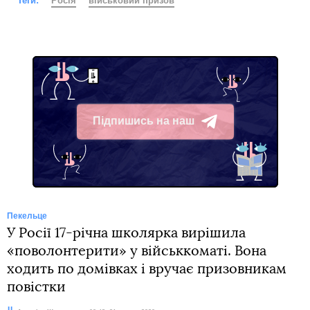
Теги:
Росія
військовий призов
Підпишись на наш
Telegram
Пекельце
У Росії 17-річна школярка вирішила
«поволонтерити» у військкоматі. Вона
ходить по домівках і вручає призовникам
повістки