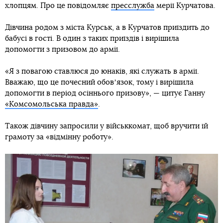
хлопцям. Про це повідомляє
пресслужба
мерії Курчатова.
Дівчина родом з міста Курськ, а в Курчатов приїздить до
бабусі в гості. В один з таких приїздів і вирішила
допомогти з призовом до армії.
«Я з повагою ставлюся до юнаків, які служать в армії.
Вважаю, що це почесний обовʼязок, тому і вирішила
допомогти в період осіннього призову», — цитує Ганну
«Комсомольська правда»
.
Також дівчину запросили у військкомат, щоб вручити їй
грамоту за «відмінну роботу».