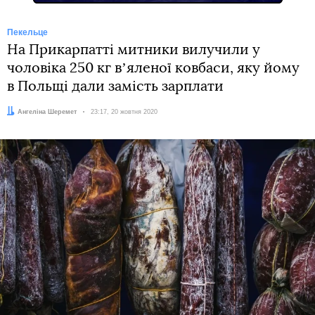
Пекельце
На Прикарпатті митники вилучили у
чоловіка 250 кг вʼяленої ковбаси, яку йому
в Польщі дали замість зарплати
Автор:
Ангеліна Шеремет
Дата:
23:17, 20 жовтня 2020