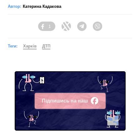
Автор:
Катерина Кадакова
1
Facebook
Twitter
Telegram
Viber
Теги:
Харків
ДТП
Підпишись на наш
Facebook