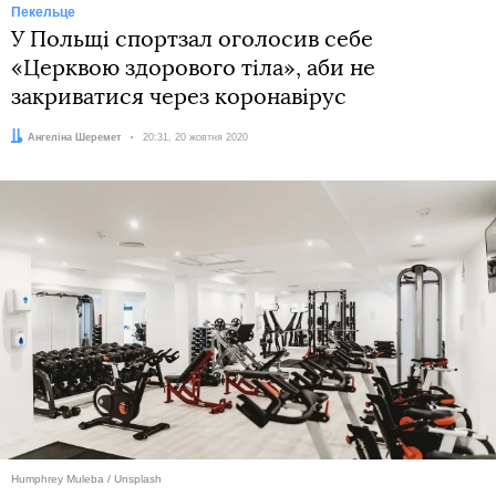
Пекельце
У Польщі спортзал оголосив себе
«Церквою здорового тіла», аби не
закриватися через коронавірус
Автор:
Ангеліна Шеремет
Дата:
20:31, 20 жовтня 2020
Humphrey Muleba / Unsplash