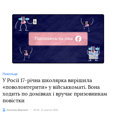
Підпишись на наш
Facebook
Пекельце
У Росії 17-річна школярка вирішила
«поволонтерити» у військкоматі. Вона
ходить по домівках і вручає призовникам
повістки
Автор:
Ангеліна Шеремет
Дата:
00:42, 21 жовтня 2020