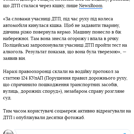
що ДТП сталася через кішку, пише
NewsRoom
.
«За словами учасниці ДТП, під час руху під колеса
автомобіля кинулася кішка. Щоб не задавити тварину,
дівчина різко повернула кермо. Машину понесло в бік
набережної. Там вона знесла огорожу і впала в річку.
Поліцейські запропонували учасниці ДТП пройти тест на
алкоголь. Результат показав, що вона була тверезою», —
заявив він.
Наразі правоохоронці склали на водійку протокол за
статтею 124 КУпАП (Порушення правил дорожнього руху,
що спричинило пошкодження транспортних засобів,
вулиць, дорожніх споруд»), незабаром справу розгляне
суд.
Тим часом користувачі соцмереж активно відреагували на
ДТП і опублікували десятки фотожаб.