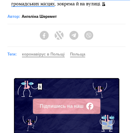
громадських місцях
, зокрема й на вулиці.
Автор:
Ангеліна Шеремет
Facebook
Twitter
Telegram
Viber
Теги:
коронавірус в Польщі
Польща
Підпишись на наш
Facebook