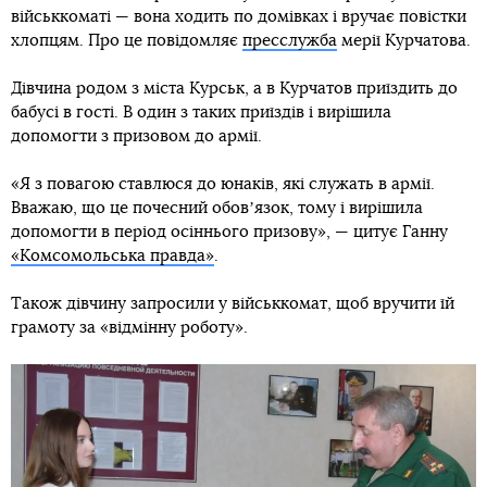
військкоматі — вона ходить по домівках і вручає повістки
хлопцям. Про це повідомляє
пресслужба
мерії Курчатова.
Дівчина родом з міста Курськ, а в Курчатов приїздить до
бабусі в гості. В один з таких приїздів і вирішила
допомогти з призовом до армії.
«Я з повагою ставлюся до юнаків, які служать в армії.
Вважаю, що це почесний обовʼязок, тому і вирішила
допомогти в період осіннього призову», — цитує Ганну
«Комсомольська правда»
.
Також дівчину запросили у військкомат, щоб вручити їй
грамоту за «відмінну роботу».