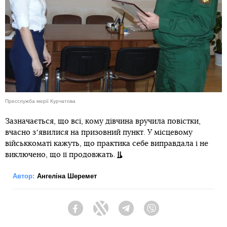
Пресслужба мерії Курчатова
Зазначається, що всі, кому дівчина вручила повістки,
вчасно зʼявилися на призовний пункт. У місцевому
військкоматі кажуть, що практика себе виправдала і не
виключено, що її продовжать.
Автор:
Ангеліна Шеремет
Facebook
Twitter
Telegram
Viber