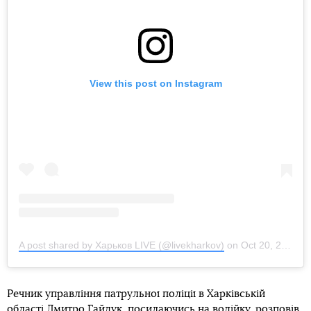
View this post on Instagram
A post shared by Харьков LIVE (@livekharkov)
on
Oct 20, 2020 at 5:37am PDT
Речник управління патрульної поліції в Харківській
області Дмитро Гайдук, посилаючись на водійку, розповів,