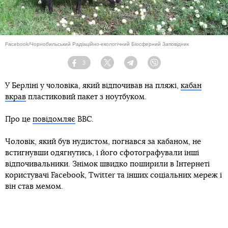
Facebook/Чорнобильський Радіаційно-екологічний Біосферний Заповідник
3
Facebook
Twitter
Telegram
Viber
У Берліні у чоловіка, який відпочивав на пляжі,
кабан
вкрав
пластиковий пакет з ноутбуком.
Про це
повідомляє
BBC.
Чоловік, який був нудистом, погнався за кабаном, не
встигнувши одягнутись, і його сфотографували інші
відпочивальники. Знімок швидко поширили в Інтернеті
користувачі Facebook, Twitter та інших соціальних мереж і
він став мемом.