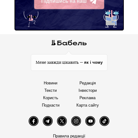
Підпишись на наш
Telegram
як і чому
Мене завжди цікавить —
Новини
Редакція
Тексти
Інвестори
Користь
Реклама
Подкасти
Карта сайту
Facebook
Telegram
Twitter
Instagram
YouTube
TikTok
Правила редакції