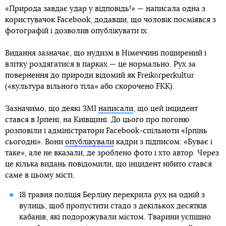
«Природа завдає удар у відповідь!» — написала одна з
користувачок Facebook, додавши, що чоловік посміявся з
фотографій і дозволив опублікувати їх.
Видання зазначає, що нудизм в Німеччині поширений і
влітку роздягатися в парках — це нормально. Рух за
повернення до природи відомий як Freikörperkultur
(«культура вільного тіла» або скорочено FKK).
Зазначимо, що деякі ЗМІ
написали
, що цей інцидент
стався в Ірпені, на Київщині. До цього про погоню
розповіли і адміністратори Facebook-спільноти «Ірпінь
сьогодні». Вони
опублікували
кадри з підписом: «Буває і
таке», але не вказали, де зроблено фото і хто автор. Через
це кілька видань повідомили, що інцидент нібито стався
саме в цьому місті.
18 травня поліція Берліну перекрила рух на одній з
вулиць, щоб пропустити стадо з декількох десятків
кабанів, які подорожували містом. Тварини успішно