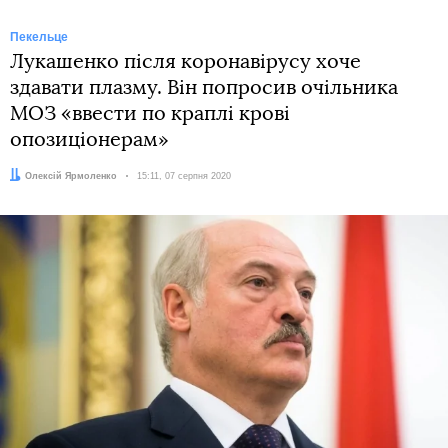
Пекельце
Лукашенко після коронавірусу хоче
здавати плазму. Він попросив очільника
МОЗ «ввести по краплі крові
опозиціонерам»
Автор:
Олексій Ярмоленко
Дата:
15:11, 07 серпня 2020