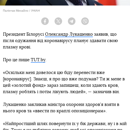
Палінчак Михайло / УНІАН
Facebook
Twitter
Telegram
Viber
Президент Білорусі
Олександр Лукашенко
заявив, що
після одужання від коронавірусу планує здавати свою
плазму крові.
Про це пише
TUT.by
.
«Оскільки мені довелося цю біду перенести вже
[коронавірус]. Знаєш, я про що вже подумав? Ти ж мене в
цей «золотий фонд» зараз запишеш, коли здають кров,
плазму роблять і потім лікують людей», — зазначив він.
Лукашенко закликав міністра охорони здоров’я взяти в
нього кров та «ввести по краплі опозиціонерам».
«Найпростіший шлях повернути їх у бік держави, ну і в мій