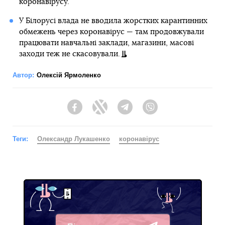
коронавірусу.
У Білорусі влада не вводила жорстких карантинних
обмежень через коронавірус — там продовжували
працювати навчальні заклади, магазини, масові
заходи теж не скасовували.
Автор:
Олексій Ярмоленко
Facebook
Twitter
Telegram
Viber
Теги:
Олександр Лукашенко
коронавірус