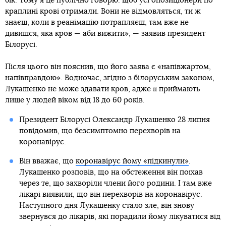
бік. Тому я це публічно говорю: щоб усі опозиціонери по
краплині крові отримали. Вони не відмовляться, ти ж
знаєш, коли в реанімацію потрапляєш, там вже не
дивишся, яка кров — аби вижити», — заявив президент
Білорусі.
Після цього він пояснив, що його заява є «напівжартом,
напівправдою». Водночас, згідно з білоруським законом,
Лукашенко не може здавати кров, адже її приймають
лише у людей віком від 18 до 60 років.
Президент Білорусі Олександр Лукашенко 28 липня
повідомив, що безсимптомно перехворів на
коронавірус.
Він вважає, що
коронавірус йому «підкинули»
.
Лукашенко розповів, що на обстеження він поїхав
через те, що захворіли члени його родини. І там вже
лікарі виявили, що він перехворів на коронавірус.
Наступного дня Лукашенку стало зле, він знову
звернувся до лікарів, які порадили йому лікуватися від