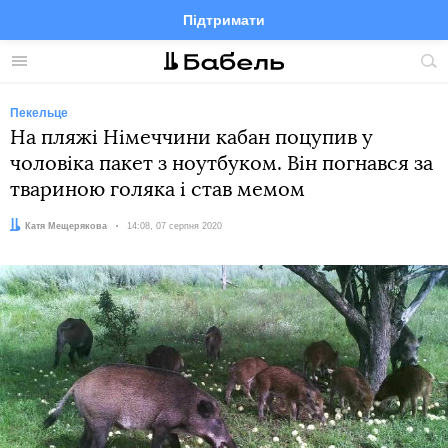
Підтримати
Facebook
Telegram
Twitter
Instagram
Меню
По
по
сай
Пекельце
На пляжі Німеччини кабан поцупив у
чоловіка пакет з ноутбуком. Він погнався за
твариною голяка і став мемом
Автор:
Катя Мещерякова
Дата:
14:08, 07 серпня 2020