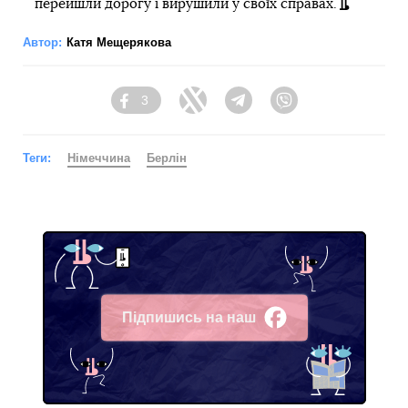
перейшли дорогу і вирушили у своїх справах.
Автор:
Катя Мещерякова
3
Facebook
Twitter
Telegram
Viber
Теги:
Німеччина
Берлін
Підпишись на наш
Facebook