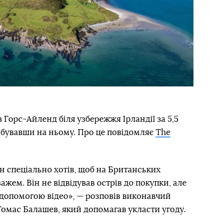
 Горс-Айленд біля узбережжя Ірландії за 5,5
 бувавши на ньому. Про це повідомляє
The
ін спеціально хотів, щоб на Британських
ажем. Він не відвідував острів до покупки, але
а допомогою відео», — розповів виконавчий
Томас Балашев, який допомагав укласти угоду.