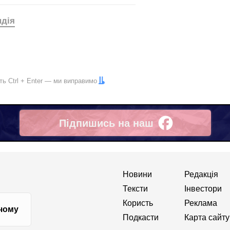
ндія
іть
Ctrl
+
Enter
— ми виправимо
Підпишись на наш
Facebook
Новини
Редакція
Тексти
Інвестори
Користь
Реклама
 чому
Подкасти
Карта сайту