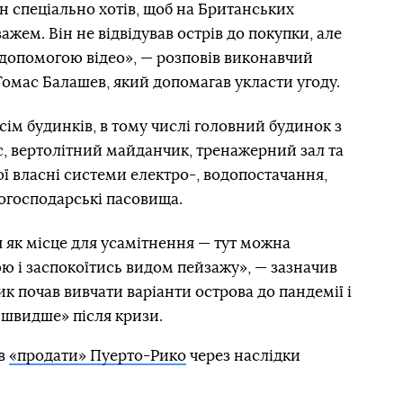
ін спеціально хотів, щоб на Британських
ажем. Він не відвідував острів до покупки, але
а допомогою відео», — розповів виконавчий
Томас Балашев, який допомагав укласти угоду.
сім будинків, в тому числі головний будинок з
с, вертолітний майданчик, тренажерний зал та
ої власні системи електро-, водопостачання,
ькогосподарські пасовища.
 як місце для усамітнення — тут можна
 і заспокоїтись видом пейзажу», — зазначив
ик почав вивчати варіанти острова до пандемії і
 швидше» після кризи.
ав
«продати» Пуерто-Рико
через наслідки