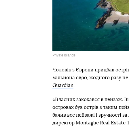
Private Islands
Чоловік з Європи придбав острів
мільйона євро, жодного разу не
Guardian
.
«Власник закохався в пейзаж. В
островах був острів з таким пейз
бачив все пейзажі і зручності з
директор Montague Real Estate 