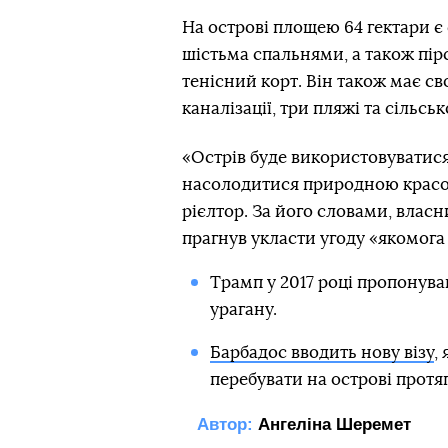
На острові площею 64 гектари є 
шістьма спальнями, а також пір
тенісний корт. Він також має св
каналізації, три пляжі та сільс
«Острів буде використовуватися
насолодитися природною красою
рієлтор. За його словами, власн
прагнув укласти угоду «якомога
Трамп у 2017 році пропонув
урагану.
Барбадос вводить нову візу
,
перебувати на острові протя
Автор:
Ангеліна Шеремет