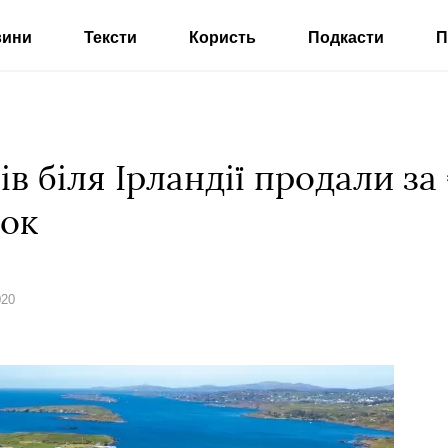
вини
Тексти
Користь
Подкасти
П
в біля Ірландії продали за
зок
020