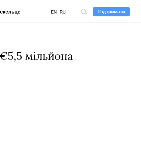
Підтримати
екельце
Пошук
EN
RU
по
сайту
 €5,5 мільйона