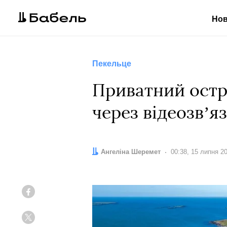
Но
Пекельце
Приватний острі
через відеозвʼя
Автор:
Ангеліна Шеремет
Дата:
00:38, 15 липня 2
Facebook
Twitter