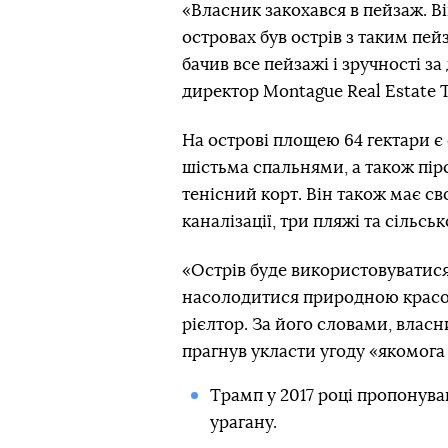
«Власник закохався в пейзаж. В
островах був острів з таким пейз
бачив все пейзажі і зручності з
директор Montague Real Estate 
На острові площею 64 гектари є 
шістьма спальнями, а також пір
тенісний корт. Він також має св
каналізації, три пляжі та сільс
«Острів буде використовуватися
насолодитися природною красою
рієлтор. За його словами, власн
прагнув укласти угоду «якомога
Трамп у 2017 році пропонув
урагану.