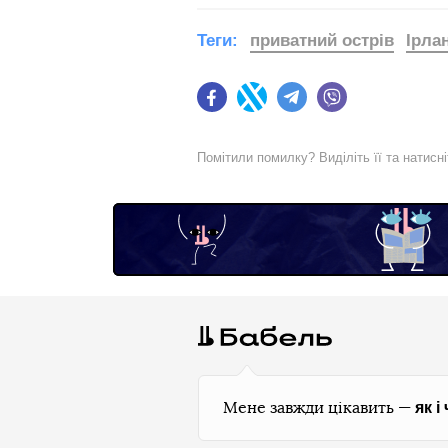
Теги:
приватний острів
Ірла
Facebook
Twitter
Telegram
Viber
Помітили помилку? Виділіть її та натисн
як і
Мене завжди цікавить —