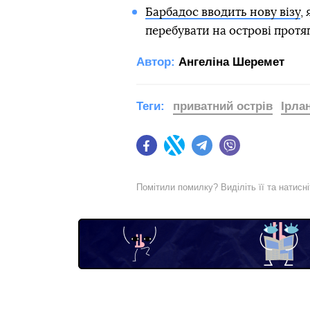
Барбадос вводить нову візу
,
перебувати на острові протя
Автор:
Ангеліна Шеремет
Теги:
приватний острів
Ірла
Facebook
Twitter
Telegram
Viber
Помітили помилку? Виділіть її та натисн