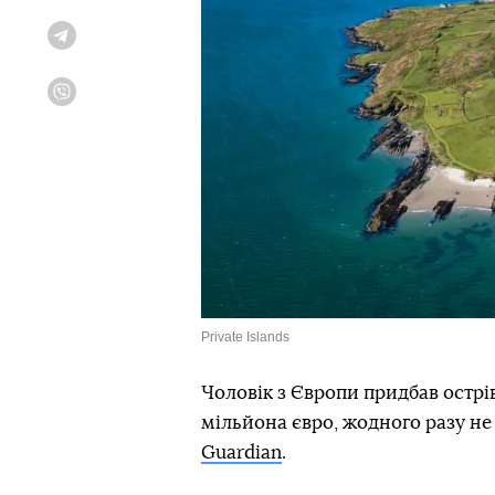
Telegram
Viber
Private Islands
Чоловік з Європи придбав острів
мільйона євро, жодного разу не
Guardian
.