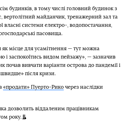
сім будинків, в тому числі головний будинок з
с, вертолітний майданчик, тренажерний зал та
ої власні системи електро-, водопостачання,
ькогосподарські пасовища.
 як місце для усамітнення — тут можна
 і заспокоїтись видом пейзажу», — зазначив
ик почав вивчати варіанти острова до пандемії і
 швидше» після кризи.
ав
«продати» Пуерто-Рико
через наслідки
 яка дозволить віддаленим працівникам
гом року.