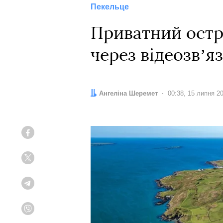
Пекельце
Приватний острі
через відеозвʼя
Автор:
Ангеліна Шеремет
Дата:
00:38, 15 липня 2
Facebook
Twitter
Telegram
Viber