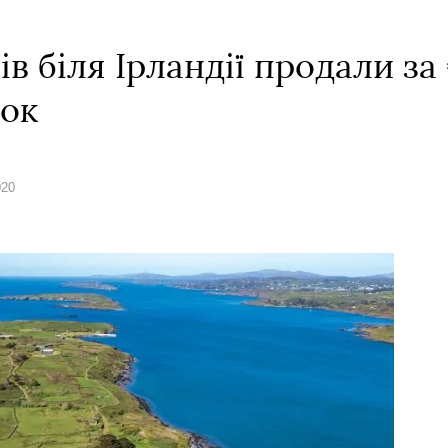
в біля Ірландії продали за
зок
020