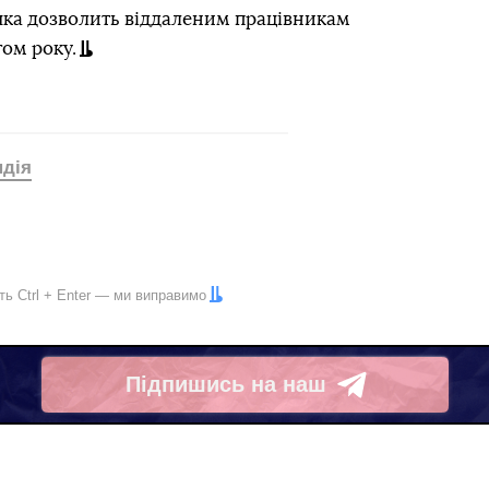
 яка дозволить віддаленим працівникам
гом року.
ндія
іть
Ctrl
+
Enter
— ми виправимо
Підпишись на наш
Telegram