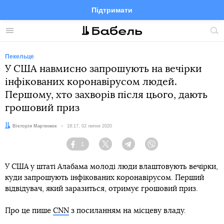
Підтримати
Facebook
Telegram
Twitter
Instagram
Меню
По
по
сай
Пекельце
У США навмисно запрошують на вечірки
інфікованих коронавірусом людей.
Першому, хто захворів після цього, дають
грошовий приз
Автор:
Вікторія Мартинюк
Дата:
18:17, 02 липня 2020
1
Facebook
Twitter
Telegram
Viber
У США у штаті Алабама молоді люди влаштовують вечірки,
куди запрошують інфікованих коронавірусом. Перший
відвідувач, який заразиться, отримує грошовий приз.
Про це пише
CNN
з посиланням на місцеву владу.