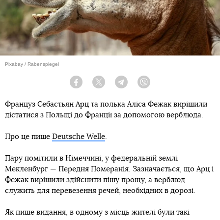
Pixabay / Rabenspiegel
Facebook
Twitter
Telegram
Viber
Француз Себастьян Арц та полька Аліса Фежак вирішили
дістатися з Польщі до Франції за допомогою верблюда.
Про це пише
Deutsche Welle
.
Пару помітили в Німеччині, у федеральній землі
Мекленбург — Передня Померанія. Зазначається, що Арц і
Фежак вирішили здійснити пішу прощу, а верблюд
служить для перевезення речей, необхідних в дорозі.
Як пише видання, в одному з місць жителі були такі