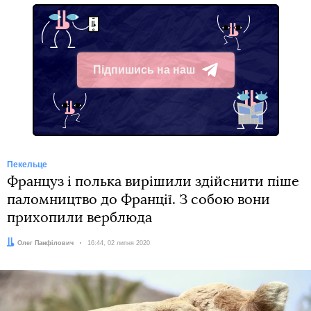
Підпишись на наш
Telegram
Пекельце
Француз і полька вирішили здійснити піше
паломництво до Франції. З собою вони
прихопили верблюда
Автор:
Олег Панфілович
Дата:
16:44, 02 липня 2020