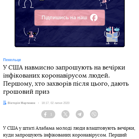
Підпишись на наш
Facebook
Пекельце
У США навмисно запрошують на вечірки
інфікованих коронавірусом людей.
Першому, хто захворів після цього, дають
грошовий приз
Автор:
Вікторія Мартинюк
Дата:
18:17, 02 липня 2020
1
Facebook
Twitter
Telegram
Viber
У США у штаті Алабама молоді люди влаштовують вечірки,
куди запрошують інфікованих коронавірусом. Перший