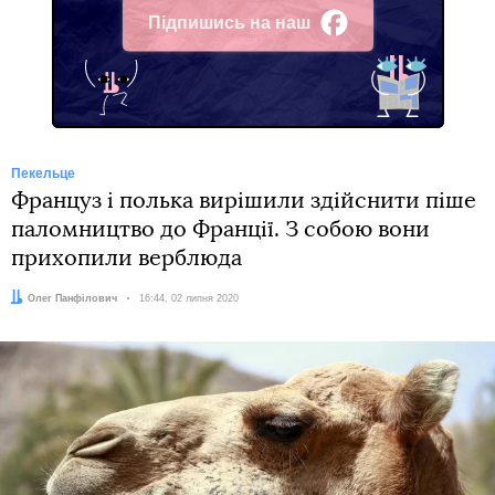
Підпишись на наш
Facebook
Пекельце
Француз і полька вирішили здійснити піше
паломництво до Франції. З собою вони
прихопили верблюда
Автор:
Олег Панфілович
Дата:
16:44, 02 липня 2020