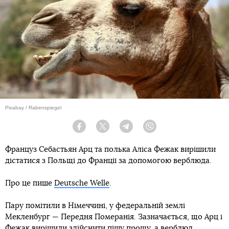
Pixabay / Rabenspiegel
Facebook
Twitter
Telegram
Viber
Француз Себастьян Арц та полька Аліса Фежак вирішили
дістатися з Польщі до Франції за допомогою верблюда.
Про це пише
Deutsche Welle
.
Пару помітили в Німеччині, у федеральній землі
Мекленбург — Передня Померанія. Зазначається, що Арц і
Фежак вирішили здійснити пішу прощу, а верблюд