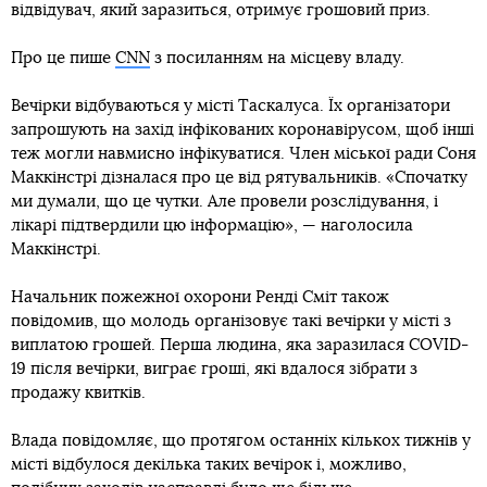
відвідувач, який заразиться, отримує грошовий приз.
Про це пише
CNN
з посиланням на місцеву владу.
Вечірки відбуваються у місті Таскалуса. Їх організатори
запрошують на захід інфікованих коронавірусом, щоб інші
теж могли навмисно інфікуватися. Член міської ради Соня
Маккінстрі дізналася про це від рятувальників. «Спочатку
ми думали, що це чутки. Але провели розслідування, і
лікарі підтвердили цю інформацію», — наголосила
Маккінстрі.
Начальник пожежної охорони Ренді Сміт також
повідомив, що молодь організовує такі вечірки у місті з
виплатою грошей. Перша людина, яка заразилася COVID-
19 після вечірки, виграє гроші, які вдалося зібрати з
продажу квитків.
Влада повідомляє, що протягом останніх кількох тижнів у
місті відбулося декілька таких вечірок і, можливо,