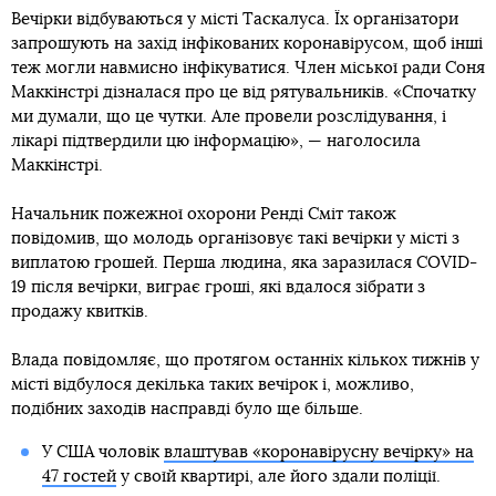
Вечірки відбуваються у місті Таскалуса. Їх організатори
запрошують на захід інфікованих коронавірусом, щоб інші
теж могли навмисно інфікуватися. Член міської ради Соня
Маккінстрі дізналася про це від рятувальників. «Спочатку
ми думали, що це чутки. Але провели розслідування, і
лікарі підтвердили цю інформацію», — наголосила
Маккінстрі.
Начальник пожежної охорони Ренді Сміт також
повідомив, що молодь організовує такі вечірки у місті з
виплатою грошей. Перша людина, яка заразилася COVID-
19 після вечірки, виграє гроші, які вдалося зібрати з
продажу квитків.
Влада повідомляє, що протягом останніх кількох тижнів у
місті відбулося декілька таких вечірок і, можливо,
подібних заходів насправді було ще більше.
У США чоловік
влаштував «коронавірусну вечірку» на
47 гостей
у своїй квартирі, але його здали поліції.