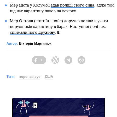
Мер міста у Колумбії
здав поліції свого сина
, адже той
під час карантину пішов на вечірку.
Мер Олтона (штат Іллінойс) доручив поліції шукати
порушників карантину в барах. Наступної ночі там
спіймали його дружину
.
Автор:
Вікторія Мартинюк
1
Facebook
Twitter
Telegram
Viber
Теги:
коронавірус
США