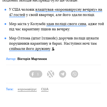
подібних заходів насправді було ще більше.
У США чоловік
влаштував «коронавірусну вечірку» на
47 гостей
у своїй квартирі, але його здали поліції.
Мер міста у Колумбії
здав поліції свого сина
, адже той
під час карантину пішов на вечірку.
Мер Олтона (штат Іллінойс) доручив поліції шукати
порушників карантину в барах. Наступної ночі там
спіймали його дружину
.
Автор:
Вікторія Мартинюк
1
Facebook
Twitter
Telegram
Viber
Теги:
коронавірус
США