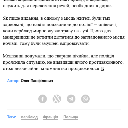
служить для перевезення речей, необхідних в дорозі.
Як пише видання, в одному з місць жителі були такі
здивовані, що навіть подзвонили до поліції — опівночі,
коли верблюд мирно жував траву на лузі. Цього дня
мандрівники не встигли дістатися до запланованого місця
ночівлі, тому були змушені імпровізувати.
Мешканці подумали, що тварина нічийна, але поліція
прояснила ситуацію, не виявивши нічого протизаконного,
отож незвичайне паломництво продовжилося.
Автор:
Олег Панфілович
Facebook
Twitter
Telegram
Viber
Теги:
верблюд
Франція
Польща