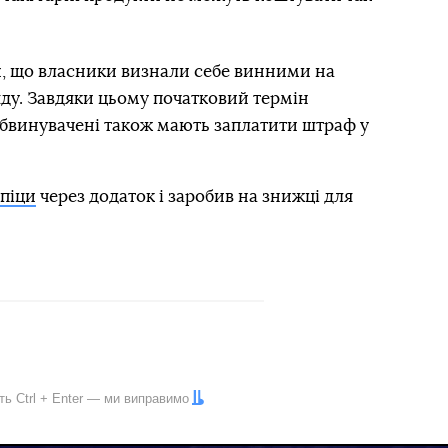
, що власники визнали себе винними на
ду. Завдяки цьому початковий термін
. Обвинувачені також мають заплатити штраф у
 піци
через додаток і заробив на знижці для
іть
Ctrl
+
Enter
— ми виправимо