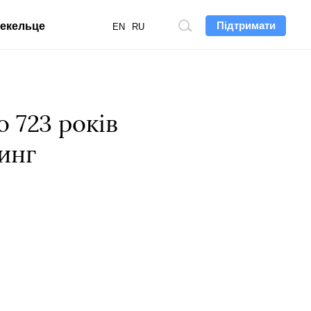
Підтримати
екельце
Пошук
EN
RU
по
сайту
 723 років
инг