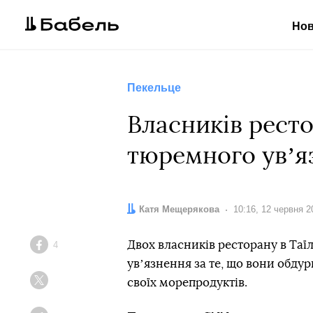
Но
Пекельце
Власників ресто
тюремного увʼя
Автор:
Катя Мещерякова
Дата:
10:16, 12 червня 2
Двох власників ресторану в Таї
4
Facebook
увʼязнення за те, що вони обд
своїх морепродуктів.
Twitter