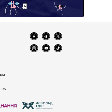
Facebook
Telegram
Twitter
Instagram
YouTube
TikTok
том
ies