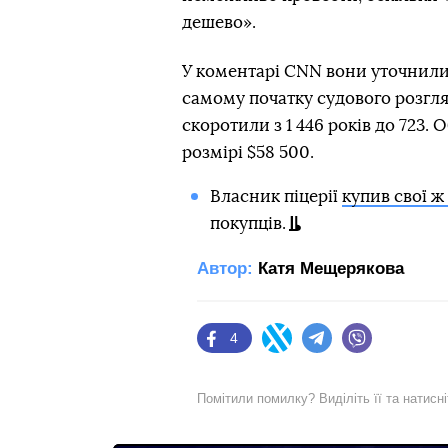
дешево».
У коментарі CNN вони уточнили
самому початку судового розгля
скоротили з 1 446 років до 723
розмірі $58 500.
Власник піцерії
купив свої ж
покупців.
Автор:
Катя Мещерякова
4
Facebook
Twitter
Telegram
Viber
Помітили помилку? Виділіть її та натисн