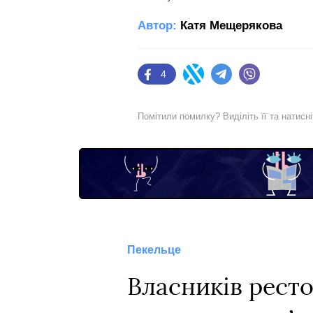
Автор:
Катя Мещерякова
4
Facebook
Twitter
Telegram
Viber
Помітили помилку? Виділіть її та натисн
Пекельце
Власників ресто