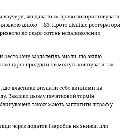
 ваучери, які давали їм право використовувати
 низькою ціною — $3. Проте пізніше ресторатори
ризвело до скарг сотень незадоволених
 ресторану заздалегідь знали, що акцію
такі гарні продукти не можуть коштувати так
, що власники визнали себе винними на
ду. Завдяки цьому початковий термін
. Обвинувачені також мають заплатити штраф у
 піци
через додаток і заробив на знижці для