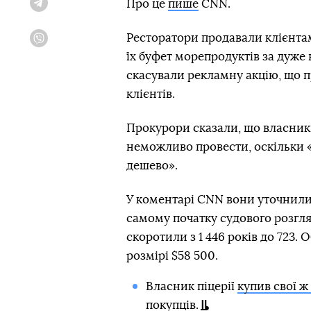
Про це
пише
CNN.
Telegram
Ресторатори продавали клієнтам
Viber
їх буфет морепродуктів за дуже
скасували рекламну акцію, що п
клієнтів.
Прокурори сказали, що власники
неможливо провести, оскільки «
дешево».
У коментарі CNN вони уточнили
самому початку судового розгля
скоротили з 1 446 років до 723
розмірі $58 500.
Власник піцерії
купив свої ж
покупців.