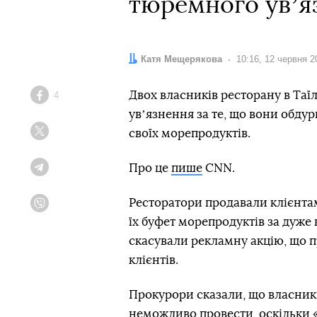
тюремного увʼя
Автор:
Катя Мещерякова
Дата:
10:16, 12 червня 2
Двох власників ресторану в Таї
4
Facebook
увʼязнення за те, що вони обд
своїх морепродуктів.
Twitter
Про це
пише
CNN.
Telegram
Ресторатори продавали клієнтам
Viber
їх буфет морепродуктів за дуже
скасували рекламну акцію, що п
клієнтів.
Прокурори сказали, що власники
неможливо провести, оскільки «