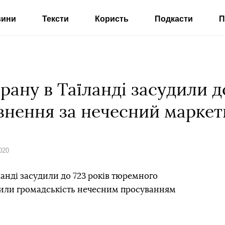
вини
Тексти
Користь
Подкасти
П
рану в Таїланді засудили до
знення за нечесний маркет
020
ланді засудили до 723 років тюремного
урили громадськість нечесним просуванням