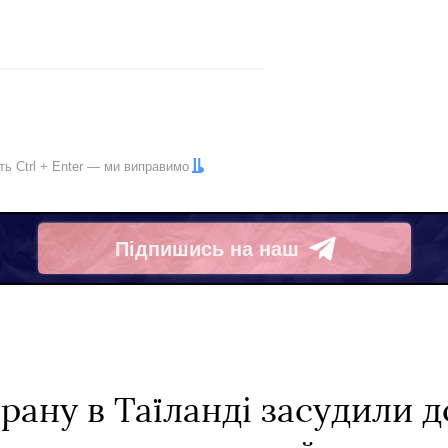
іть
Ctrl
+
Enter
— ми виправимо
Підпишись на наш
Telegram
рану в Таїланді засудили до