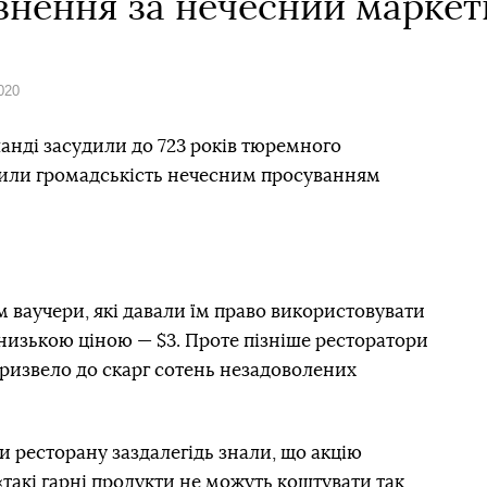
знення за нечесний маркет
020
ланді засудили до 723 років тюремного
урили громадськість нечесним просуванням
 ваучери, які давали їм право використовувати
 низькою ціною — $3. Проте пізніше ресторатори
ризвело до скарг сотень незадоволених
 ресторану заздалегідь знали, що акцію
такі гарні продукти не можуть коштувати так