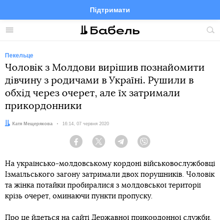
Підтримати
Facebook
Telegram
Twitter
Instagram
Меню
По
по
сай
Пекельце
Чоловік з Молдови вирішив познайомити
дівчину з родичами в Україні. Рушили в
обхід через очерет, але їх затримали
прикордонники
Автор:
Катя Мещерякова
Дата:
16:14, 07 червня 2020
Facebook
Twitter
Telegram
Viber
На українсько-молдовському кордоні військовослужбовці
Ізмаїльського загону затримали двох порушників. Чоловік
та жінка потайки пробиралися з молдовської території
крізь очерет, оминаючи пункти пропуску.
Про це йдеться на сайті Державної прикордонної служби.