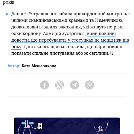
років.
Данія з 25 травня послабила прикордонний контроль з
іншими скандинавськими країнами та Німеччиною,
дозволивши в’їзд для закоханих, які живуть по різні
боки кордону. Але щоб зустрітися,
вони повинні
довести, що перебувають у стосунках не менш ніж пів
року
. Данська поліція наголосила, що пари повинні
показати спільне листування або ж світлини.
Автор:
Катя Мещерякова
Facebook
Twitter
Telegram
Viber