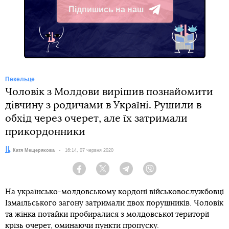
Підпишись на наш
Telegram
Пекельце
Чоловік з Молдови вирішив познайомити
дівчину з родичами в Україні. Рушили в
обхід через очерет, але їх затримали
прикордонники
Автор:
Катя Мещерякова
Дата:
16:14, 07 червня 2020
Facebook
Twitter
Telegram
Viber
На українсько-молдовському кордоні військовослужбовці
Ізмаїльського загону затримали двох порушників. Чоловік
та жінка потайки пробиралися з молдовської території
крізь очерет, оминаючи пункти пропуску.