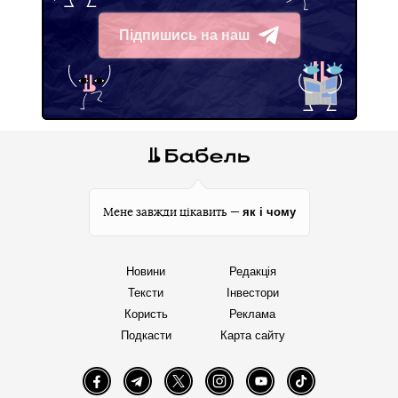
Підпишись на наш
Telegram
як і чому
Мене завжди цікавить —
Новини
Редакція
Тексти
Інвестори
Користь
Реклама
Подкасти
Карта сайту
Facebook
Telegram
Twitter
Instagram
YouTube
TikTok