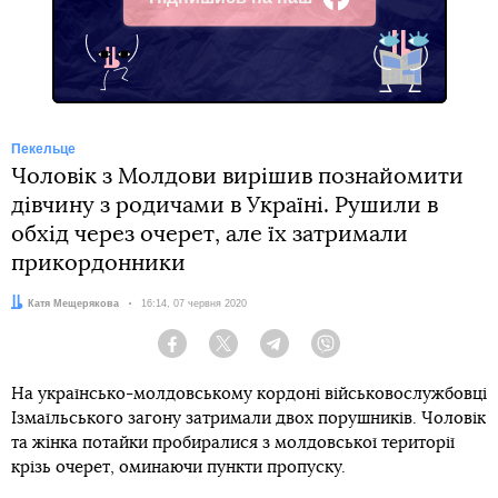
Facebook
Пекельце
Чоловік з Молдови вирішив познайомити
дівчину з родичами в Україні. Рушили в
обхід через очерет, але їх затримали
прикордонники
Автор:
Катя Мещерякова
Дата:
16:14, 07 червня 2020
Facebook
Twitter
Telegram
Viber
На українсько-молдовському кордоні військовослужбовці
Ізмаїльського загону затримали двох порушників. Чоловік
та жінка потайки пробиралися з молдовської території
крізь очерет, оминаючи пункти пропуску.