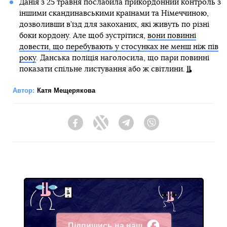
Данія з 25 травня послабила прикордонний контроль з
іншими скандинавськими країнами та Німеччиною,
дозволивши в’їзд для закоханих, які живуть по різні
боки кордону. Але щоб зустрітися,
вони повинні
довести, що перебувають у стосунках не менш ніж пів
року
. Данська поліція наголосила, що пари повинні
показати спільне листування або ж світлини.
Автор:
Катя Мещерякова
Facebook
Twitter
Telegram
Viber
Підпишись на наш