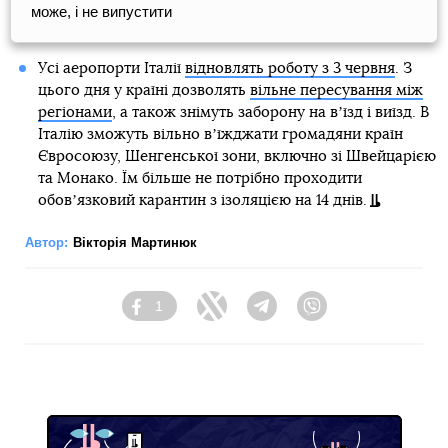
може, і не випустити
Усі аеропорти Італії
відновлять роботу з 3 червня
. З
цього дня у країні дозволять
вільне пересування між
регіонами
, а також знімуть заборону на вʼїзд і виїзд. В
Італію зможуть вільно вʼїжджати громадяни країн
Євросоюзу, Шенгенської зони, включно зі Швейцарією
та Монако. Їм більше не потрібно проходити
обовʼязковий карантин з ізоляцією на 14 днів.
Автор:
Вікторія Мартинюк
1
Facebook
Twitter
Telegram
Viber