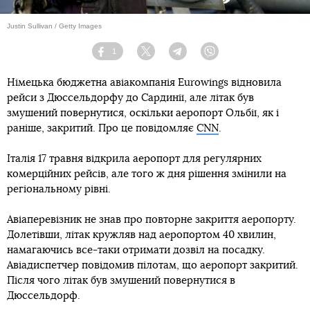
Justin Sullivan / Getty Images
1
Facebook
Twitter
Telegram
Viber
Німецька бюджетна авіакомпанія Eurowings відновила
рейси з Дюссельдорфу до Сардинії, але літак був
змушений повернутися, оскільки аеропорт Ольбії, як і
раніше, закритий. Про це повідомляє
CNN
.
Італія 17 травня відкрила аеропорт для регулярних
комерційних рейсів, але того ж дня рішення змінили на
регіональному рівні.
Авіаперевізник не знав про повторне закриття аеропорту.
Долетівши, літак кружляв над аеропортом 40 хвилин,
намагаючись все-таки отримати дозвіл на посадку.
Авіадиспетчер повідомив пілотам, що аеропорт закритий.
Після чого літак був змушений повернутися в
Дюссельдорф.