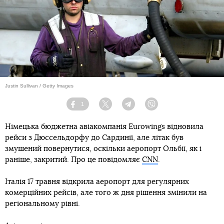
Justin Sullivan / Getty Images
1
Facebook
Twitter
Telegram
Viber
Німецька бюджетна авіакомпанія Eurowings відновила
рейси з Дюссельдорфу до Сардинії, але літак був
змушений повернутися, оскільки аеропорт Ольбії, як і
раніше, закритий. Про це повідомляє
CNN
.
Італія 17 травня відкрила аеропорт для регулярних
комерційних рейсів, але того ж дня рішення змінили на
регіональному рівні.