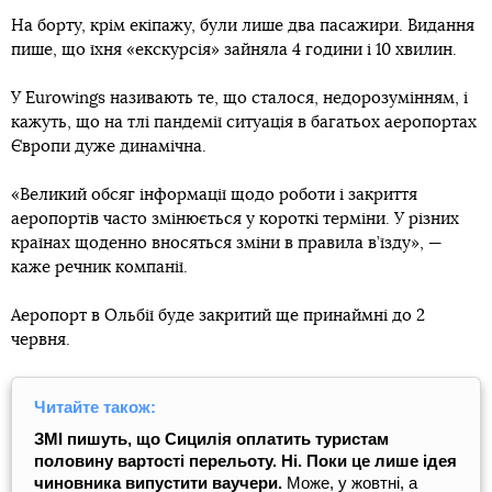
На борту, крім екіпажу, були лише два пасажири. Видання
пише, що їхня «екскурсія» зайняла 4 години і 10 хвилин.
У Eurowings називають те, що сталося, недорозумінням, і
кажуть, що на тлі пандемії ситуація в багатьох аеропортах
Європи дуже динамічна.
«Великий обсяг інформації щодо роботи і закриття
аеропортів часто змінюється у короткі терміни. У різних
країнах щоденно вносяться зміни в правила в’їзду», —
каже речник компанії.
Аеропорт в Ольбії буде закритий ще принаймні до 2
червня.
Читайте також:
ЗМІ пишуть, що Сицилія оплатить туристам
половину вартості перельоту. Ні. Поки це лише ідея
чиновника випустити ваучери.
Може, у жовтні, а