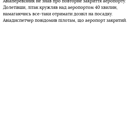
Авіаперевізник не знав про повторне закриття аеропорту.
Долетівши, літак кружляв над аеропортом 40 хвилин,
намагаючись все-таки отримати дозвіл на посадку.
Авіадиспетчер повідомив пілотам, що аеропорт закритий.
Після чого літак був змушений повернутися в
Дюссельдорф.
На борту, крім екіпажу, були лише два пасажири. Видання
пише, що їхня «екскурсія» зайняла 4 години і 10 хвилин.
У Eurowings називають те, що сталося, недорозумінням, і
кажуть, що на тлі пандемії ситуація в багатьох аеропортах
Європи дуже динамічна.
«Великий обсяг інформації щодо роботи і закриття
аеропортів часто змінюється у короткі терміни. У різних
країнах щоденно вносяться зміни в правила в’їзду», —
каже речник компанії.
Аеропорт в Ольбії буде закритий ще принаймні до 2
червня.