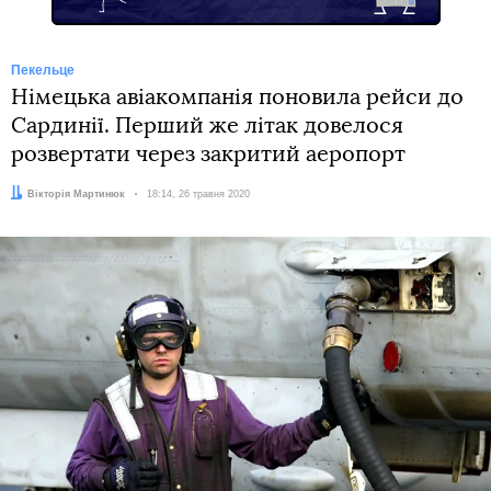
Пекельце
Німецька авіакомпанія поновила рейси до
Сардинії. Перший же літак довелося
розвертати через закритий аеропорт
Автор:
Вікторія Мартинюк
Дата:
18:14, 26 травня 2020