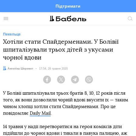
Підтримати
Facebook
Telegram
Twitter
Instagram
Меню
По
по
сай
Пекельце
Хотіли стати Спайдерменами. У Болівії
шпиталізували трьох дітей з укусами
чорної вдови
Автор:
Ангеліна Шеремет
Дата:
17:54, 26 травня 2020
Facebook
Twitter
Telegram
Viber
У Болівії шпиталізували трьох братів 8, 10, 12 років після
того, як вони дозволили чорній вдові вкусити їх — таким
чином хлопці хотіли стати Спайдерменами. Про це
повідомляє
Daily Mail
.
14 травня у надії перетворитися на героя коміксів діти
підійшли до чорної вдови і тикали в павука палицею, аж