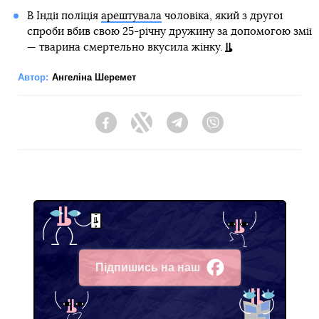
В Індії поліція
арештувала
чоловіка, який з другої
спроби вбив свою 25-річну дружину за допомогою змії
— тварина смертельно вкусила жінку.
Автор:
Ангеліна Шеремет
Facebook
Twitter
Telegram
Viber
Підпишись на наш
Facebook