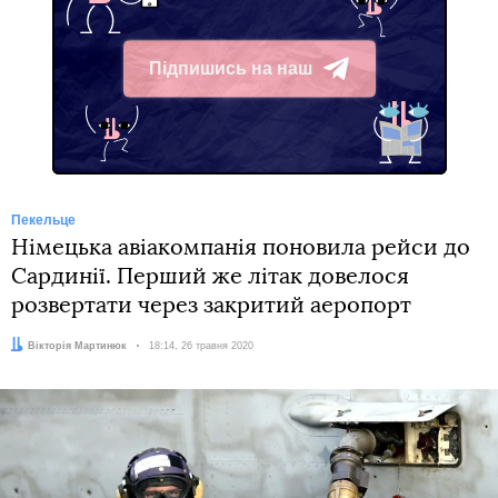
Підпишись на наш
Telegram
Пекельце
Німецька авіакомпанія поновила рейси до
Сардинії. Перший же літак довелося
розвертати через закритий аеропорт
Автор:
Вікторія Мартинюк
Дата:
18:14, 26 травня 2020