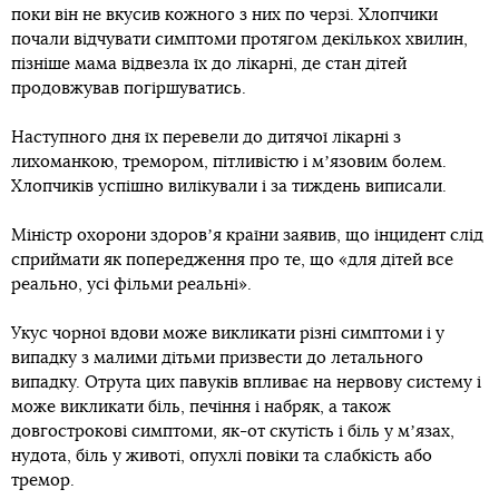
поки він не вкусив кожного з них по черзі. Хлопчики
почали відчувати симптоми протягом декількох хвилин,
пізніше мама відвезла їх до лікарні, де стан дітей
продовжував погіршуватись.
Наступного дня їх перевели до дитячої лікарні з
лихоманкою, тремором, пітливістю і мʼязовим болем.
Хлопчиків успішно вилікували і за тиждень виписали.
Міністр охорони здоровʼя країни заявив, що інцидент слід
сприймати як попередження про те, що «для дітей все
реально, усі фільми реальні».
Укус чорної вдови може викликати різні симптоми і у
випадку з малими дітьми призвести до летального
випадку. Отрута цих павуків впливає на нервову систему і
може викликати біль, печіння і набряк, а також
довгострокові симптоми, як-от скутість і біль у мʼязах,
нудота, біль у животі, опухлі повіки та слабкість або
тремор.