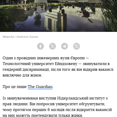
Wikipedia / Stephane Gaudry
Facebook
Twitter
Telegram
Viber
Один з провідних інженерних вузів Європи —
Технологічний університет Ейндховену — звинуватили в
гендерній дискримінації, після того як він відкрив вакансії
виключно для жінок.
Про це пише
The Guardian
.
Із звинуваченнями виступив Нідерландський інститут з
прав людини. Він попросив університет обґрунтувати,
чому протягом перших 6 місяців після відкриття вакансій
на них можуть претендувати тільки жінки.