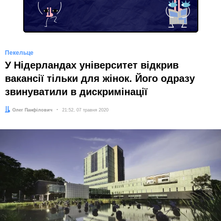
Пекельце
У Нідерландах університет відкрив
вакансії тільки для жінок. Його одразу
звинуватили в дискримінації
Автор:
Олег Панфілович
Дата:
21:52, 07 травня 2020