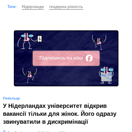
Теги:
Нідерланди
гендерна рівність
Підпишись на наш
Facebook
Пекельце
У Нідерландах університет відкрив
вакансії тільки для жінок. Його одразу
звинуватили в дискримінації