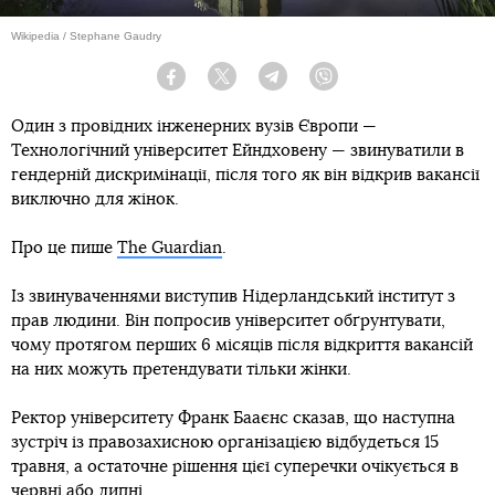
Wikipedia / Stephane Gaudry
Facebook
Twitter
Telegram
Viber
Один з провідних інженерних вузів Європи —
Технологічний університет Ейндховену — звинуватили в
гендерній дискримінації, після того як він відкрив вакансії
виключно для жінок.
Про це пише
The Guardian
.
Із звинуваченнями виступив Нідерландський інститут з
прав людини. Він попросив університет обґрунтувати,
чому протягом перших 6 місяців після відкриття вакансій
на них можуть претендувати тільки жінки.
Ректор університету Франк Бааєнс сказав, що наступна
зустріч із правозахисною організацією відбудеться 15
травня, а остаточне рішення цієї суперечки очікується в
червні або липні.