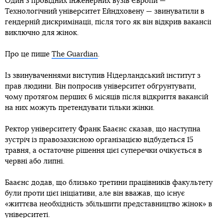
Один з провідних інженерних вузів Європи —
Технологічний університет Ейндховену — звинуватили в
гендерній дискримінації, після того як він відкрив вакансії
виключно для жінок.
Про це пише
The Guardian
.
Із звинуваченнями виступив Нідерландський інститут з
прав людини. Він попросив університет обґрунтувати,
чому протягом перших 6 місяців після відкриття вакансій
на них можуть претендувати тільки жінки.
Ректор університету Франк Бааєнс сказав, що наступна
зустріч із правозахисною організацією відбудеться 15
травня, а остаточне рішення цієї суперечки очікується в
червні або липні.
Бааєнс додав, що близько третини працівників факультету
були проти цієї ініціативи, але він вважав, що існує
«життєва необхідність збільшити представництво жінок» в
університеті.