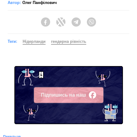
Автор:
Олег Панфілович
Facebook
Twitter
Telegram
Viber
Теги:
Нідерланди
гендерна рівність
Підпишись на наш
Facebook
Пекельце