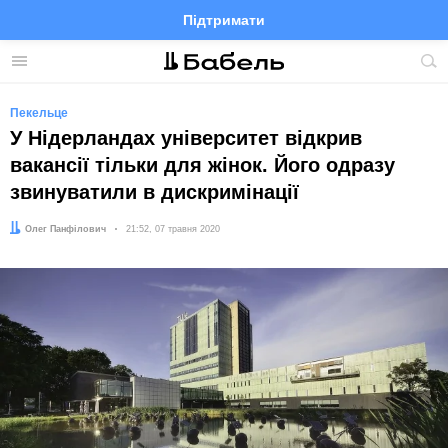
Підтримати
Facebook
Telegram
Twitter
Instagram
Меню
По
по
сай
Пекельце
У Нідерландах університет відкрив
вакансії тільки для жінок. Його одразу
звинуватили в дискримінації
Автор:
Олег Панфілович
Дата:
21:52, 07 травня 2020