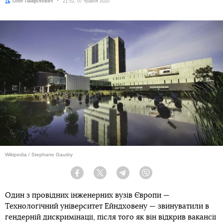
Автор:
Олег Панфілович
Дата:
21:52, 07 травня 2020
Wikipedia / Stephane Gaudry
Facebook
Twitter
Telegram
Viber
Один з провідних інженерних вузів Європи —
Технологічний університет Ейндховену — звинуватили в
гендерній дискримінації, після того як він відкрив вакансії