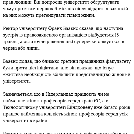
прав людини. Він попросив університет обґрунтувати,
чому протягом перших 6 місяців після відкриття вакансій
на них можуть претендувати тільки жінки.
Ректор університету Франк Бааєнс сказав, що наступна
зустріч із правозахисною організацією відбудеться 15
травня, а остаточне рішення цієї суперечки очікується в
червні або липні.
Бааєнс додав, що близько третини працівників факультету
були проти цієї ініціативи, але він вважав, що існує
«життєва необхідність збільшити представництво жінок» в
університеті.
Зазначається, що в Нідерландах працюють чи не
найменше жінок-професорів серед країн ЄС, а в
Технологічному університеті Ейндховену вже багато років
працює найменша кількість жінок-професорів серед усіх
університетів країни.
Ректор також наполягає на тому, що університет збереже