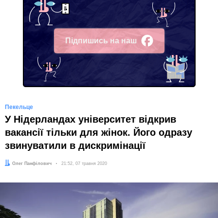
Підпишись на наш
Facebook
Пекельце
У Нідерландах університет відкрив
вакансії тільки для жінок. Його одразу
звинуватили в дискримінації
Автор:
Олег Панфілович
Дата:
21:52, 07 травня 2020