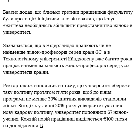
Бааєнс додав, що близько третини працівників факультету
були проти цієї ініціативи, але він вважав, що існує
«життєва необхідність збільшити представництво жінок» в
університеті.
Зазначається, що в Нідерландах працюють чи не
найменше жінок-професорів серед країн ЄС, а в
Технологічному університеті Ейндховену вже багато років
працює найменша кількість жінок-професорів серед усіх
університетів країни.
Ректор також наполягає на тому, що університет збереже
таку політику протягом пʼяти років, щоб до кінця
програми не менше 30% штатних викладачів становили
жінки. Вітоді як у липні 2019 року університет ухвалив
нову кадрову політику, університет поповнили 67 жінок-
учених. Кожній новій працівниці виділяється €100 тисяч
на дослідження.