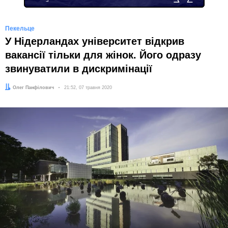
Пекельце
У Нідерландах університет відкрив
вакансії тільки для жінок. Його одразу
звинуватили в дискримінації
Автор:
Олег Панфілович
Дата:
21:52, 07 травня 2020