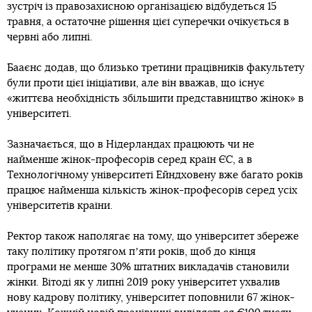
зустріч із правозахисною організацією відбудеться 15
травня, а остаточне рішення цієї суперечки очікується в
червні або липні.
Бааєнс додав, що близько третини працівників факультету
були проти цієї ініціативи, але він вважав, що існує
«життєва необхідність збільшити представництво жінок» в
університеті.
Зазначається, що в Нідерландах працюють чи не
найменше жінок-професорів серед країн ЄС, а в
Технологічному університеті Ейндховену вже багато років
працює найменша кількість жінок-професорів серед усіх
університетів країни.
Ректор також наполягає на тому, що університет збереже
таку політику протягом пʼяти років, щоб до кінця
програми не менше 30% штатних викладачів становили
жінки. Вітоді як у липні 2019 року університет ухвалив
нову кадрову політику, університет поповнили 67 жінок-