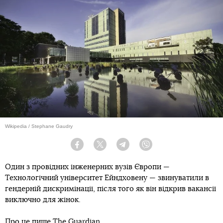
Wikipedia / Stephane Gaudry
Facebook
Twitter
Telegram
Viber
Один з провідних інженерних вузів Європи —
Технологічний університет Ейндховену — звинуватили в
гендерній дискримінації, після того як він відкрив вакансії
виключно для жінок.
Про це пише
The Guardian
.