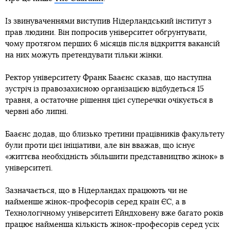
Із звинуваченнями виступив Нідерландський інститут з
прав людини. Він попросив університет обґрунтувати,
чому протягом перших 6 місяців після відкриття вакансій
на них можуть претендувати тільки жінки.
Ректор університету Франк Бааєнс сказав, що наступна
зустріч із правозахисною організацією відбудеться 15
травня, а остаточне рішення цієї суперечки очікується в
червні або липні.
Бааєнс додав, що близько третини працівників факультету
були проти цієї ініціативи, але він вважав, що існує
«життєва необхідність збільшити представництво жінок» в
університеті.
Зазначається, що в Нідерландах працюють чи не
найменше жінок-професорів серед країн ЄС, а в
Технологічному університеті Ейндховену вже багато років
працює найменша кількість жінок-професорів серед усіх