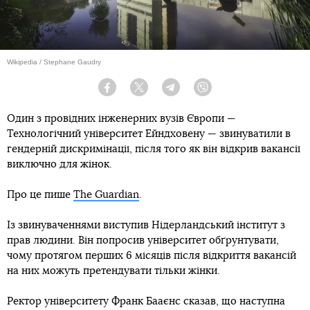
Wikipedia / Stephane Gaudry
Facebook
Twitter
Telegram
Viber
Один з провідних інженерних вузів Європи —
Технологічний університет Ейндховену — звинуватили в
гендерній дискримінації, після того як він відкрив вакансії
виключно для жінок.
Про це пише
The Guardian
.
Із звинуваченнями виступив Нідерландський інститут з
прав людини. Він попросив університет обґрунтувати,
чому протягом перших 6 місяців після відкриття вакансій
на них можуть претендувати тільки жінки.
Ректор університету Франк Бааєнс сказав, що наступна