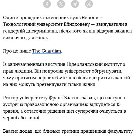
Facebook
Twitter
Telegram
Viber
Один з провідних інженерних вузів Європи —
Технологічний університет Ейндховену — звинуватили в
гендерній дискримінації, після того як він відкрив вакансії
виключно для жінок.
Про це пише
The Guardian
.
Із звинуваченнями виступив Нідерландський інститут з
прав людини. Він попросив університет обґрунтувати,
чому протягом перших 6 місяців після відкриття вакансій
на них можуть претендувати тільки жінки.
Ректор університету Франк Бааєнс сказав, що наступна
зустріч із правозахисною організацією відбудеться 15
травня, а остаточне рішення цієї суперечки очікується в
червні або липні.
Бааєнс додав, що близько третини працівників факультету