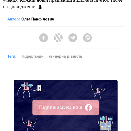
учених. Кожній новій працівниці виділяється €100 тисяч
на дослідження.
Автор:
Олег Панфілович
Facebook
Twitter
Telegram
Viber
Теги:
Нідерланди
гендерна рівність
Підпишись на наш
Facebook