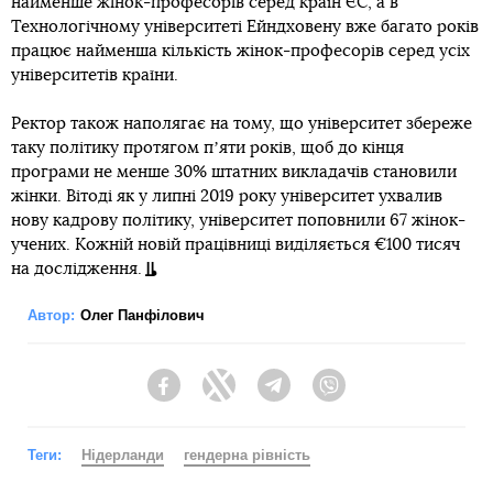
найменше жінок-професорів серед країн ЄС, а в
Технологічному університеті Ейндховену вже багато років
працює найменша кількість жінок-професорів серед усіх
університетів країни.
Ректор також наполягає на тому, що університет збереже
таку політику протягом пʼяти років, щоб до кінця
програми не менше 30% штатних викладачів становили
жінки. Вітоді як у липні 2019 року університет ухвалив
нову кадрову політику, університет поповнили 67 жінок-
учених. Кожній новій працівниці виділяється €100 тисяч
на дослідження.
Автор:
Олег Панфілович
Facebook
Twitter
Telegram
Viber
Теги:
Нідерланди
гендерна рівність