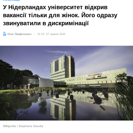
У Нідерландах університет відкрив
вакансії тільки для жінок. Його одразу
звинуватили в дискримінації
Автор:
Олег Панфілович
Дата:
21:52, 07 травня 2020
Wikipedia / Stephane Gaudry