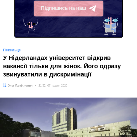
Підпишись на наш
Telegram
Пекельце
У Нідерландах університет відкрив
вакансії тільки для жінок. Його одразу
звинуватили в дискримінації
Автор:
Олег Панфілович
Дата:
21:52, 07 травня 2020