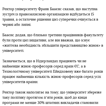
Ректор університету Франк Бааєнс сказав, що наступна
зустріч із правозахисною організацією відбудеться 15
травня, а остаточне рішення цієї суперечки очікується в
червні або липні.
Бааєнс додав, що близько третини працівників факультету
були проти цієї ініціативи, але він вважав, що існує
«життєва необхідність збільшити представництво жінок» в
університеті.
Зазначається, що в Нідерландах працюють чи не
найменше жінок-професорів серед країн ЄС, а в
Технологічному університеті Ейндховену вже багато років
працює найменша кількість жінок-професорів серед усіх
університетів країни.
Ректор також наполягає на тому, що університет збереже
таку політику протягом пʼяти років, щоб до кінця
програми не менше 30% штатних викладачів становили