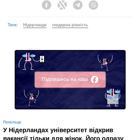
Facebook
Twitter
Telegram
Viber
Теги:
Нідерланди
гендерна рівність
Підпишись на наш
Facebook
Пекельце
У Нідерландах університет відкрив
вакансії тільки для жінок. Його одразу