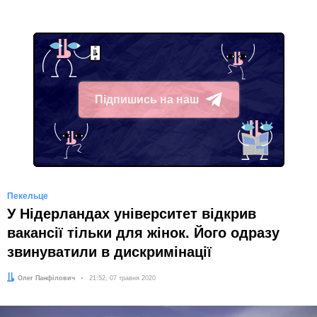
Підпишись на наш
Telegram
Пекельце
У Нідерландах університет відкрив
вакансії тільки для жінок. Його одразу
звинуватили в дискримінації
Автор:
Олег Панфілович
Дата:
21:52, 07 травня 2020