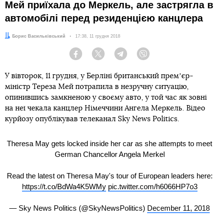
Мей приїхала до Меркель, але застрягла в
автомобілі перед резиденцією канцлера
Автор:
Борис Васильківський
Дата:
17:38, 11 грудня 2018
Facebook
Twitter
Telegram
Viber
У вівторок, 11 грудня, у Берліні британський премʼєр-
міністр Тереза Мей потрапила в незручну ситуацію,
опинившись замкненою у своєму авто, у той час як зовні
на неї чекала канцлер Німеччини Ангела Меркель. Відео
курйозу опублікував телеканал Sky News Politics.
Theresa May gets locked inside her car as she attempts to meet
German Chancellor Angela Merkel
Read the latest on Theresa May's tour of European leaders here:
https://t.co/BdWa4K5WMy
pic.twitter.com/h6066HP7o3
— Sky News Politics (@SkyNewsPolitics)
December 11, 2018