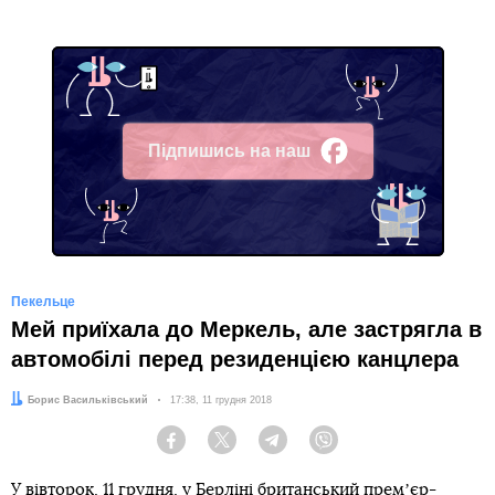
Підпишись на наш
Facebook
Пекельце
Мей приїхала до Меркель, але застрягла в
автомобілі перед резиденцією канцлера
Автор:
Борис Васильківський
Дата:
17:38, 11 грудня 2018
Facebook
Twitter
Telegram
Viber
У вівторок, 11 грудня, у Берліні британський премʼєр-