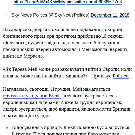
https://t.co/BdWa4K5WMy
pic.twitter.com/h6066HP7o3
— Sky News Politics (@SkyNewsPolitics)
December 11, 2018
Пасажирські двері автомобіля не піддавалися охороні
британського премʼєра протягом приблизно 10 секунд,
після чого, судячи з відео, вдалося зняти блокування
пасажирських дверей автомобіля, і Мей змогла, нарешті,
вийти до Меркель.
«Як Тереза Мей може розраховувати вийти з Європи, коли
вона не може навіть вийти з машини?» — іронізує
Politico
.
Нагадаємо, сьогодні, 11 грудня,
Мей намагається
врятувати угоду про Brexit
, для чого зустрічається з
європейськими лідерами. А вже 13 грудня європейські
лідери зустрінуться, щоб вирішити, як допомогти Британії
з ратифікацією угоди.
Голосування з приводу Brexit повинно було відбутися
11 грудня. Після повідомлення про його можливу