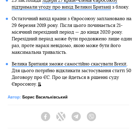
25 листопада
лідери 27 країн-членів Євросоюзу
підтримали угоду про вихід Великої Британії
з блоку.
Остаточний вихід країни з Євросоюзу заплановано на
29 березня 2019 року. Після цього починається 21-
місячний перехідний період — до кінця 2020 року.
Перехідний період може бути продовжено лише один
раз, проте наразі невідомо, якою може бути його
максимальна тривалість.
Велика Британія зможе самостійно скасувати Brexit
.
Для цього потрібно відкликати застосування статті 50
Договору про ЄС. Про це йдеться в рішенні суду
Євросоюзу.
Автор:
Борис Васильківський
Facebook
Twitter
Telegram
Viber