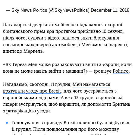
— Sky News Politics (@SkyNewsPolitics)
December 11, 2018
Пасажирські двері автомобіля не піддавалися охороні
британського премʼєра протягом приблизно 10 секунд,
після чого, судячи з відео, вдалося зняти блокування
пасажирських дверей автомобіля, і Мей змогла, нарешті,
вийти до Меркель.
«Як Тереза Мей може розраховувати вийти з Європи, коли
вона не може навіть вийти з машини?» — іронізує
Politico
.
Нагадаємо, сьогодні, 11 грудня,
Мей намагається
врятувати угоду про Brexit
, для чого зустрічається з
європейськими лідерами. А вже 13 грудня європейські
лідери зустрінуться, щоб вирішити, як допомогти Британії
з ратифікацією угоди.
Голосування з приводу Brexit повинно було відбутися
11 грудня. Після повідомлення про його можливу