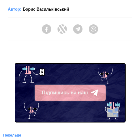
Автор:
Борис Васильківський
Facebook
Twitter
Telegram
Viber
Підпишись на наш
Telegram
Пекельце