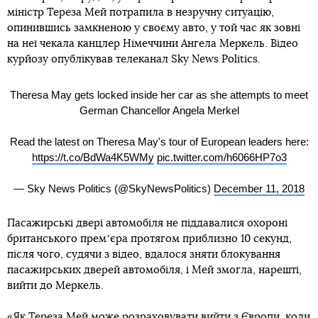
міністр Тереза Мей потрапила в незручну ситуацію,
опинившись замкненою у своєму авто, у той час як зовні
на неї чекала канцлер Німеччини Ангела Меркель. Відео
курйозу опублікував телеканал Sky News Politics.
Theresa May gets locked inside her car as she attempts to meet
German Chancellor Angela Merkel
Read the latest on Theresa May's tour of European leaders here:
https://t.co/BdWa4K5WMy
pic.twitter.com/h6066HP7o3
— Sky News Politics (@SkyNewsPolitics)
December 11, 2018
Пасажирські двері автомобіля не піддавалися охороні
британського премʼєра протягом приблизно 10 секунд,
після чого, судячи з відео, вдалося зняти блокування
пасажирських дверей автомобіля, і Мей змогла, нарешті,
вийти до Меркель.
«Як Тереза Мей може розраховувати вийти з Європи, коли