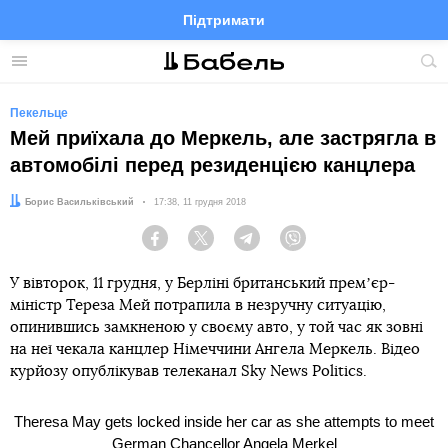
Підтримати
Facebook
Telegram
Twitter
Instagram
Меню
По
по
сай
Пекельце
Мей приїхала до Меркель, але застрягла в
автомобілі перед резиденцією канцлера
Автор:
Борис Васильківський
Дата:
17:38, 11 грудня 2018
Facebook
Twitter
Telegram
Viber
У вівторок, 11 грудня, у Берліні британський премʼєр-
міністр Тереза Мей потрапила в незручну ситуацію,
опинившись замкненою у своєму авто, у той час як зовні
на неї чекала канцлер Німеччини Ангела Меркель. Відео
курйозу опублікував телеканал Sky News Politics.
Theresa May gets locked inside her car as she attempts to meet
German Chancellor Angela Merkel