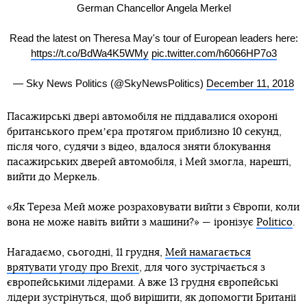
German Chancellor Angela Merkel
Read the latest on Theresa May's tour of European leaders here:
https://t.co/BdWa4K5WMy
pic.twitter.com/h6066HP7o3
— Sky News Politics (@SkyNewsPolitics)
December 11, 2018
Пасажирські двері автомобіля не піддавалися охороні
британського премʼєра протягом приблизно 10 секунд,
після чого, судячи з відео, вдалося зняти блокування
пасажирських дверей автомобіля, і Мей змогла, нарешті,
вийти до Меркель.
«Як Тереза Мей може розраховувати вийти з Європи, коли
вона не може навіть вийти з машини?» — іронізує
Politico
.
Нагадаємо, сьогодні, 11 грудня,
Мей намагається
врятувати угоду про Brexit
, для чого зустрічається з
європейськими лідерами. А вже 13 грудня європейські
лідери зустрінуться, щоб вирішити, як допомогти Британії