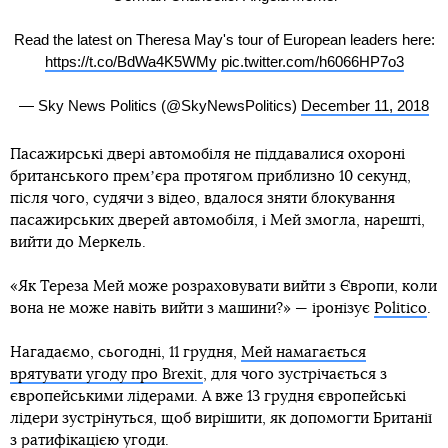
Read the latest on Theresa May's tour of European leaders here:
https://t.co/BdWa4K5WMy
pic.twitter.com/h6066HP7o3
— Sky News Politics (@SkyNewsPolitics)
December 11, 2018
Пасажирські двері автомобіля не піддавалися охороні
британського премʼєра протягом приблизно 10 секунд,
після чого, судячи з відео, вдалося зняти блокування
пасажирських дверей автомобіля, і Мей змогла, нарешті,
вийти до Меркель.
«Як Тереза Мей може розраховувати вийти з Європи, коли
вона не може навіть вийти з машини?» — іронізує
Politico
.
Нагадаємо, сьогодні, 11 грудня,
Мей намагається
врятувати угоду про Brexit
, для чого зустрічається з
європейськими лідерами. А вже 13 грудня європейські
лідери зустрінуться, щоб вирішити, як допомогти Британії
з ратифікацією угоди.