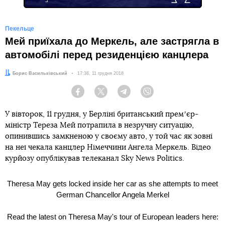
Пекельце
Мей приїхала до Меркель, але застрягла в
автомобілі перед резиденцією канцлера
Автор:
Борис Васильківський
Дата:
17:38, 11 грудня 2018
Facebook
Twitter
Telegram
Viber
У вівторок, 11 грудня, у Берліні британський премʼєр-
міністр Тереза Мей потрапила в незручну ситуацію,
опинившись замкненою у своєму авто, у той час як зовні
на неї чекала канцлер Німеччини Ангела Меркель. Відео
курйозу опублікував телеканал Sky News Politics.
Theresa May gets locked inside her car as she attempts to meet
German Chancellor Angela Merkel
Read the latest on Theresa May's tour of European leaders here: