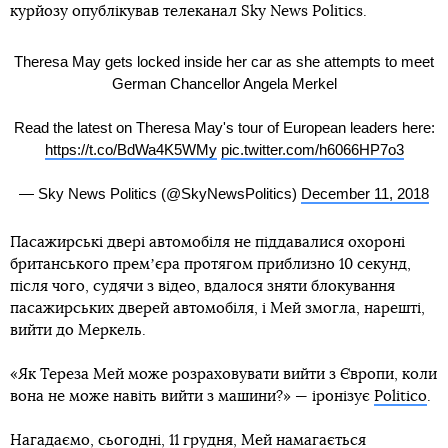
курйозу опублікував телеканал Sky News Politics.
Theresa May gets locked inside her car as she attempts to meet
German Chancellor Angela Merkel
Read the latest on Theresa May's tour of European leaders here:
https://t.co/BdWa4K5WMy
pic.twitter.com/h6066HP7o3
— Sky News Politics (@SkyNewsPolitics)
December 11, 2018
Пасажирські двері автомобіля не піддавалися охороні
британського премʼєра протягом приблизно 10 секунд,
після чого, судячи з відео, вдалося зняти блокування
пасажирських дверей автомобіля, і Мей змогла, нарешті,
вийти до Меркель.
«Як Тереза Мей може розраховувати вийти з Європи, коли
вона не може навіть вийти з машини?» — іронізує
Politico
.
Нагадаємо, сьогодні, 11 грудня,
Мей намагається