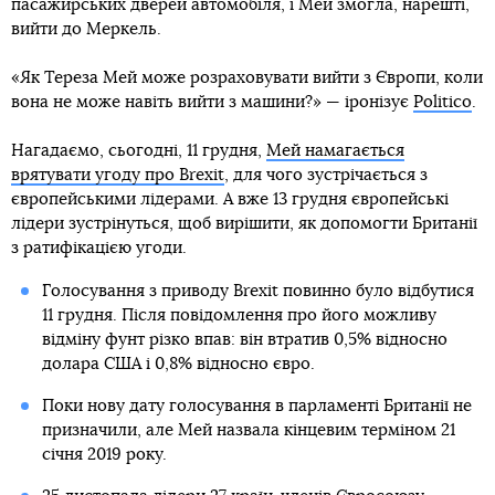
пасажирських дверей автомобіля, і Мей змогла, нарешті,
вийти до Меркель.
«Як Тереза Мей може розраховувати вийти з Європи, коли
вона не може навіть вийти з машини?» — іронізує
Politico
.
Нагадаємо, сьогодні, 11 грудня,
Мей намагається
врятувати угоду про Brexit
, для чого зустрічається з
європейськими лідерами. А вже 13 грудня європейські
лідери зустрінуться, щоб вирішити, як допомогти Британії
з ратифікацією угоди.
Голосування з приводу Brexit повинно було відбутися
11 грудня. Після повідомлення про його можливу
відміну фунт різко впав: він втратив 0,5% відносно
долара США і 0,8% відносно євро.
Поки нову дату голосування в парламенті Британії не
призначили, але Мей назвала кінцевим терміном 21
січня 2019 року.