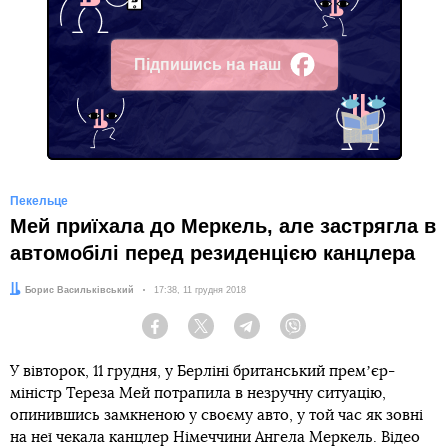
Підпишись на наш
Facebook
Пекельце
Мей приїхала до Меркель, але застрягла в
автомобілі перед резиденцією канцлера
Автор:
Борис Васильківський
Дата:
17:38, 11 грудня 2018
Facebook
Twitter
Telegram
Viber
У вівторок, 11 грудня, у Берліні британський премʼєр-
міністр Тереза Мей потрапила в незручну ситуацію,
опинившись замкненою у своєму авто, у той час як зовні
на неї чекала канцлер Німеччини Ангела Меркель. Відео