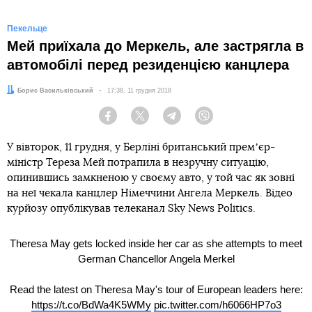
Пекельце
Мей приїхала до Меркель, але застрягла в
автомобілі перед резиденцією канцлера
Автор:
Борис Васильківський
Дата:
17:38, 11 грудня 2018
Facebook
Twitter
Telegram
Viber
У вівторок, 11 грудня, у Берліні британський премʼєр-
міністр Тереза Мей потрапила в незручну ситуацію,
опинившись замкненою у своєму авто, у той час як зовні
на неї чекала канцлер Німеччини Ангела Меркель. Відео
курйозу опублікував телеканал Sky News Politics.
Theresa May gets locked inside her car as she attempts to meet
German Chancellor Angela Merkel
Read the latest on Theresa May's tour of European leaders here:
https://t.co/BdWa4K5WMy
pic.twitter.com/h6066HP7o3