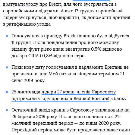
врятувати угоду про Brexit
, для чого зустрічається з
європейськими лідерами. А вже 13 грудня європейські
лідери зустрінуться, щоб вирішити, як допомогти Британії
з ратифікацією угоди.
Голосування з приводу Brexit повинно було відбутися
11 грудня. Після повідомлення про його можливу
відміну фунт різко впав: він втратив 0,5% відносно
долара США і 0,8% відносно євро.
Поки нову дату голосування в парламенті Британії не
призначили, але Мей назвала кінцевим терміном 21
січня 2019 року.
25 листопада
лідери 27 країн-членів Євросоюзу
підтримали угоду про вихід Великої Британії
з блоку.
Остаточний вихід країни з Євросоюзу заплановано на
29 березня 2019 року. Після цього починається 21-
місячний перехідний період — до кінця 2020 року.
Перехідний період може бути продовжено лише один