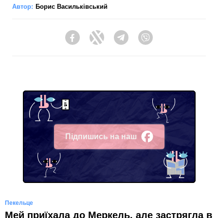
Автор:
Борис Васильківський
Facebook
Twitter
Telegram
Viber
Підпишись на наш
Facebook
Пекельце
Мей приїхала до Меркель, але застрягла в