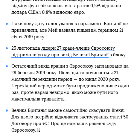
відміну фунт різко впав: він втратив 0,5% відносно
долара США і 0,8% відносно євро.
Поки нову дату голосування в парламенті Британії не
призначили, але Мей назвала кінцевим терміном 21
січня 2019 року.
25 листопада
лідери 27 країн-членів Євросоюзу
підтримали угоду про вихід Великої Британії
з блоку.
Остаточний вихід країни з Євросоюзу заплановано на
29 березня 2019 року. Після цього починається 21-
місячний перехідний період — до кінця 2020 року.
Перехідний період може бути продовжено лише один
раз, проте наразі невідомо, якою може бути його
максимальна тривалість.
Велика Британія зможе самостійно скасувати Brexit
.
Для цього потрібно відкликати застосування статті 50
Договору про ЄС. Про це йдеться в рішенні суду
Євросоюзу.