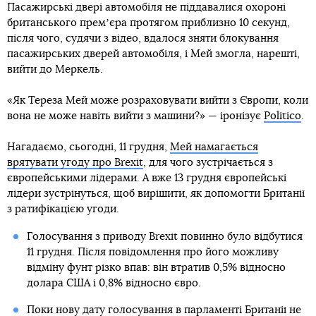
Пасажирські двері автомобіля не піддавалися охороні
британського премʼєра протягом приблизно 10 секунд,
після чого, судячи з відео, вдалося зняти блокування
пасажирських дверей автомобіля, і Мей змогла, нарешті,
вийти до Меркель.
«Як Тереза Мей може розраховувати вийти з Європи, коли
вона не може навіть вийти з машини?» — іронізує
Politico
.
Нагадаємо, сьогодні, 11 грудня,
Мей намагається
врятувати угоду про Brexit
, для чого зустрічається з
європейськими лідерами. А вже 13 грудня європейські
лідери зустрінуться, щоб вирішити, як допомогти Британії
з ратифікацією угоди.
Голосування з приводу Brexit повинно було відбутися
11 грудня. Після повідомлення про його можливу
відміну фунт різко впав: він втратив 0,5% відносно
долара США і 0,8% відносно євро.
Поки нову дату голосування в парламенті Британії не