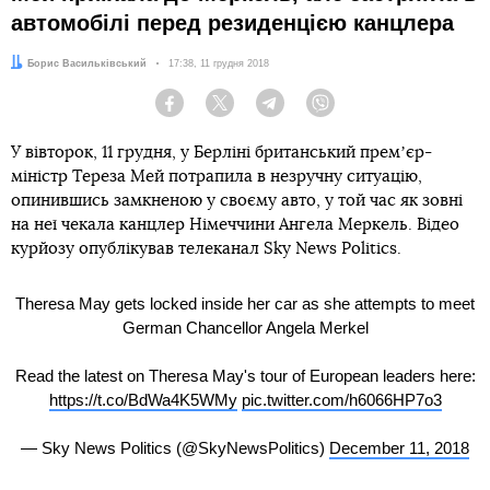
автомобілі перед резиденцією канцлера
Автор:
Борис Васильківський
Дата:
17:38, 11 грудня 2018
Facebook
Twitter
Telegram
Viber
У вівторок, 11 грудня, у Берліні британський премʼєр-
міністр Тереза Мей потрапила в незручну ситуацію,
опинившись замкненою у своєму авто, у той час як зовні
на неї чекала канцлер Німеччини Ангела Меркель. Відео
курйозу опублікував телеканал Sky News Politics.
Theresa May gets locked inside her car as she attempts to meet
German Chancellor Angela Merkel
Read the latest on Theresa May's tour of European leaders here:
https://t.co/BdWa4K5WMy
pic.twitter.com/h6066HP7o3
— Sky News Politics (@SkyNewsPolitics)
December 11, 2018