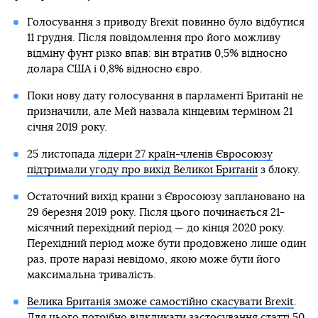
Голосування з приводу Brexit повинно було відбутися
11 грудня. Після повідомлення про його можливу
відміну фунт різко впав: він втратив 0,5% відносно
долара США і 0,8% відносно євро.
Поки нову дату голосування в парламенті Британії не
призначили, але Мей назвала кінцевим терміном 21
січня 2019 року.
25 листопада
лідери 27 країн-членів Євросоюзу
підтримали угоду про вихід Великої Британії
з блоку.
Остаточний вихід країни з Євросоюзу заплановано на
29 березня 2019 року. Після цього починається 21-
місячний перехідний період — до кінця 2020 року.
Перехідний період може бути продовжено лише один
раз, проте наразі невідомо, якою може бути його
максимальна тривалість.
Велика Британія зможе самостійно скасувати Brexit
.
Для цього потрібно відкликати застосування статті 50