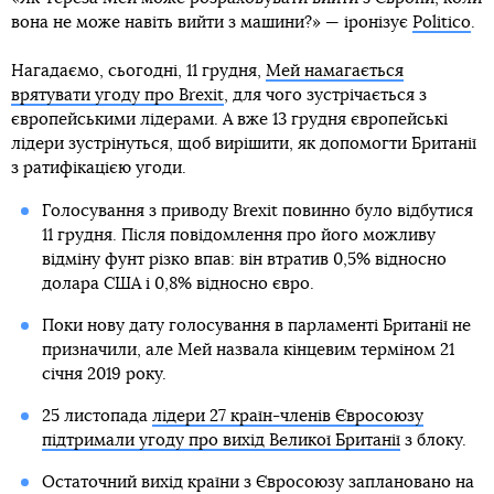
вона не може навіть вийти з машини?» — іронізує
Politico
.
Нагадаємо, сьогодні, 11 грудня,
Мей намагається
врятувати угоду про Brexit
, для чого зустрічається з
європейськими лідерами. А вже 13 грудня європейські
лідери зустрінуться, щоб вирішити, як допомогти Британії
з ратифікацією угоди.
Голосування з приводу Brexit повинно було відбутися
11 грудня. Після повідомлення про його можливу
відміну фунт різко впав: він втратив 0,5% відносно
долара США і 0,8% відносно євро.
Поки нову дату голосування в парламенті Британії не
призначили, але Мей назвала кінцевим терміном 21
січня 2019 року.
25 листопада
лідери 27 країн-членів Євросоюзу
підтримали угоду про вихід Великої Британії
з блоку.
Остаточний вихід країни з Євросоюзу заплановано на