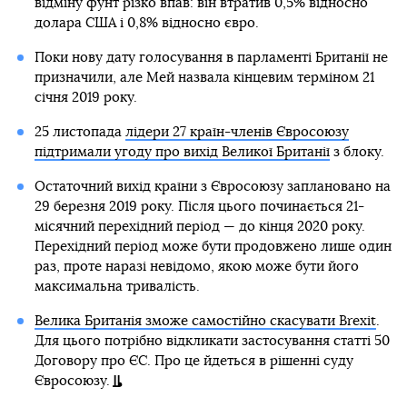
відміну фунт різко впав: він втратив 0,5% відносно
долара США і 0,8% відносно євро.
Поки нову дату голосування в парламенті Британії не
призначили, але Мей назвала кінцевим терміном 21
січня 2019 року.
25 листопада
лідери 27 країн-членів Євросоюзу
підтримали угоду про вихід Великої Британії
з блоку.
Остаточний вихід країни з Євросоюзу заплановано на
29 березня 2019 року. Після цього починається 21-
місячний перехідний період — до кінця 2020 року.
Перехідний період може бути продовжено лише один
раз, проте наразі невідомо, якою може бути його
максимальна тривалість.
Велика Британія зможе самостійно скасувати Brexit
.
Для цього потрібно відкликати застосування статті 50
Договору про ЄС. Про це йдеться в рішенні суду
Євросоюзу.