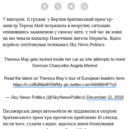
Facebook
Twitter
Telegram
Viber
У вівторок, 11 грудня, у Берліні британський премʼєр-
міністр Тереза Мей потрапила в незручну ситуацію,
опинившись замкненою у своєму авто, у той час як зовні
на неї чекала канцлер Німеччини Ангела Меркель. Відео
курйозу опублікував телеканал Sky News Politics.
Theresa May gets locked inside her car as she attempts to meet
German Chancellor Angela Merkel
Read the latest on Theresa May's tour of European leaders here:
https://t.co/BdWa4K5WMy
pic.twitter.com/h6066HP7o3
— Sky News Politics (@SkyNewsPolitics)
December 11, 2018
Пасажирські двері автомобіля не піддавалися охороні
британського премʼєра протягом приблизно 10 секунд,
після чого, судячи з відео, вдалося зняти блокування