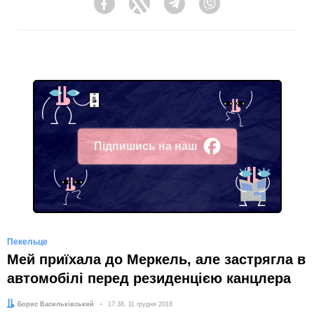
Facebook
Twitter
Telegram
Viber
Підпишись на наш
Facebook
Пекельце
Мей приїхала до Меркель, але застрягла в
автомобілі перед резиденцією канцлера
Автор:
Борис Васильківський
Дата:
17:38, 11 грудня 2018