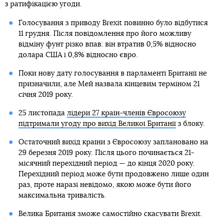
з ратифікацією угоди.
Голосування з приводу Brexit повинно було відбутися
11 грудня. Після повідомлення про його можливу
відміну фунт різко впав: він втратив 0,5% відносно
долара США і 0,8% відносно євро.
Поки нову дату голосування в парламенті Британії не
призначили, але Мей назвала кінцевим терміном 21
січня 2019 року.
25 листопада
лідери 27 країн-членів Євросоюзу
підтримали угоду про вихід Великої Британії
з блоку.
Остаточний вихід країни з Євросоюзу заплановано на
29 березня 2019 року. Після цього починається 21-
місячний перехідний період — до кінця 2020 року.
Перехідний період може бути продовжено лише один
раз, проте наразі невідомо, якою може бути його
максимальна тривалість.
Велика Британія зможе самостійно скасувати Brexit
.