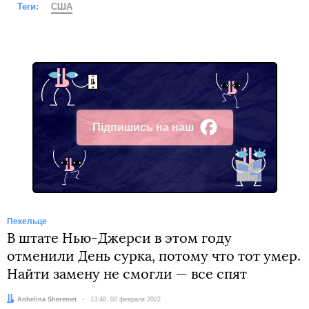
Теги:
США
Підпишись на наш
Facebook
Пекельце
В штате Нью-Джерси в этом году
отменили День сурка, потому что тот умер.
Найти замену не смогли — все спят
Автор:
Anhelina Sheremet
Дата:
13:48, 02 февраля 2022