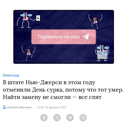
Підпишись на наш
Telegram
Пекельце
В штате Нью-Джерси в этом году
отменили День сурка, потому что тот умер.
Найти замену не смогли — все спят
Автор:
Anhelina Sheremet
Дата:
13:48, 02 февраля 2022
Facebook
Twitter
Telegram
Viber