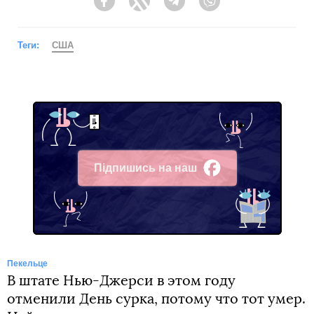
Facebook
Twitter
Telegram
Viber
Теги:
США
Підпишись на наш
Facebook
Пекельце
В штате Нью-Джерси в этом году
отменили День сурка, потому что тот умер.