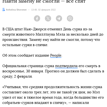
Найти замену не смогли — все спят
Автор:
Anhelina Sheremet
Дата:
13:48, 02 февраля 2022
Facebook
Twitter
Telegram
Viber
В США штат Нью-Джерси отменил День сурка из-за
смерти животного Миллтауна Мэла за несколько дней до
происшествия. Замену ему найти не смогли, потому что
остальные сурки в спячке.
Об этом сообщает издание
People
.
Официальная страница сурка
подтвердила
его смерть в
воскресенье, 30 января. Прогноз он должен был сделать в
среду, 2 февраля.
«Учитывая, что средняя продолжительность жизни сурка
составляет около трех лет, это не такой уж шок, но Мэл
ушел от нас в тяжелое время года, когда большинство его
собратьев-сурков впадают в спячку», — написали