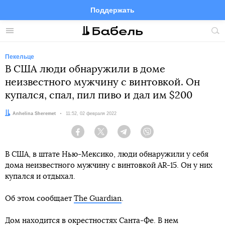
Поддержать
Facebook
Telegram
Twitter
Instagram
Меню
Пои
по
сай
Пекельце
В США люди обнаружили в доме
неизвестного мужчину с винтовкой. Он
купался, спал, пил пиво и дал им $200
Автор:
Anhelina Sheremet
Дата:
11:52, 02 февраля 2022
Facebook
Twitter
Telegram
Viber
В США, в штате Нью-Мексико, люди обнаружили у себя
дома неизвестного мужчину с винтовкой AR-15. Он у них
купался и отдыхал.
Об этом сообщает
The Guardian
.
Дом находится в окрестностях Санта-Фе. В нем